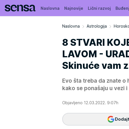
Naslovna
Najnovije
Lični razvoj
Buđen
Naslovna
Astrologija
Horoskop
8 STVARI KOJ
LAVOM - URAD
Skinuće vam z
Evo šta treba da znate o
kako se ponašaju u vezi i 
Objavljeno 12.03.2022. 9:07h
Dodajt