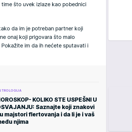
 time što uvek izlaze kao pobednici
tako da im je potreban partner koji
 ne onaj koji prigovara što malo
Pokažite im da ih nećete sputavati i
STROLOGIJA
OROSKOP- KOLIKO STE USPEŠNI U
SVAJANJU: Saznajte koji znakovi
u majstori flertovanja i da li je i vaš
eđu njima