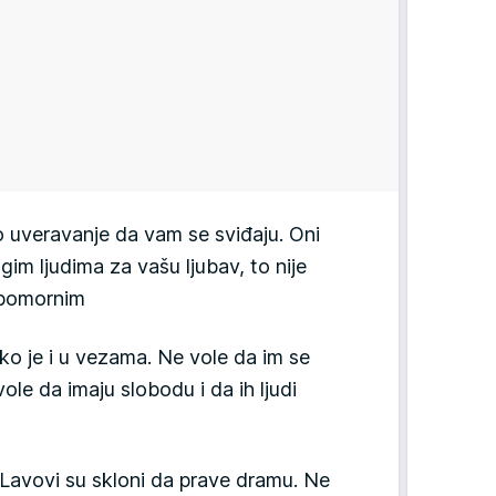
no uveravanje da vam se sviđaju. Oni
gim ljudima za vašu ljubav, to nije
jubomornim
tako je i u vezama. Ne vole da im se
ole da imaju slobodu i da ih ljudi
, Lavovi su skloni da prave dramu. Ne