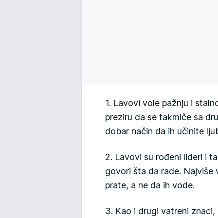
1. Lavovi vole pažnju i stal
preziru da se takmiče sa dru
dobar način da ih učinite l
2. Lavovi su rođeni lideri i 
govori šta da rade. Najviše v
prate, a ne da ih vode.
3. Kao i drugi vatreni znaci