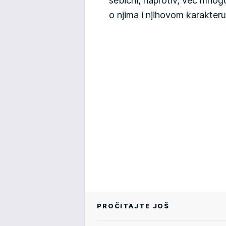
sebični, naprotiv, već mnog
o njima i njihovom karakteru
PROČITAJTE JOŠ