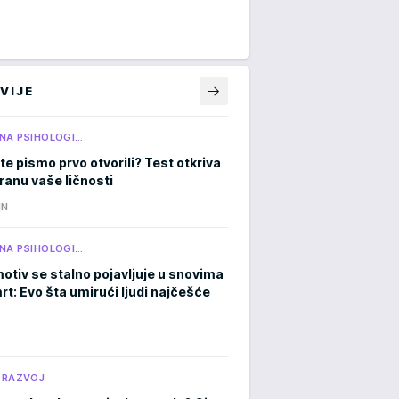
VIJE
NA PSIHOLOGI…
te pismo prvo otvorili? Test otkriva
tranu vaše ličnosti
IN
NA PSIHOLOGI…
otiv se stalno pojavljuje u snovima
rt: Evo šta umirući ljudi najčešće
 RAZVOJ