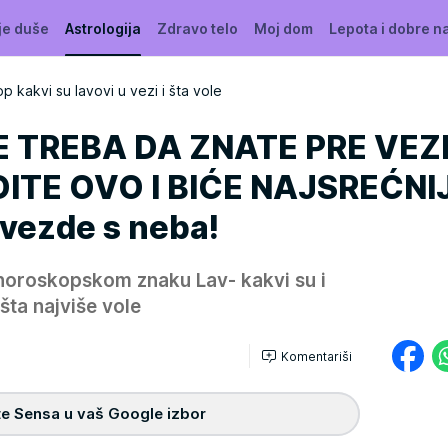
je duše
Astrologija
Zdravo telo
Moj dom
Lepota i dobre n
 kakvi su lavovi u vezi i šta vole
E TREBA DA ZNATE PRE VEZ
ITE OVO I BIĆE NAJSREĆNIJ
vezde s neba!
 horoskopskom znaku Lav- kakvi su i
šta najviše vole
Komentariši
e Sensa u vaš Google izbor