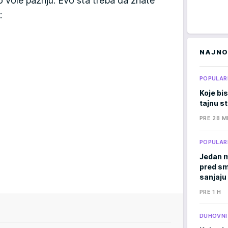
o vole pažnju. Evo šta treba da znate
:
NAJNO
POPULAR
Koje bis
tajnu s
PRE 28 M
POPULAR
Jedan m
pred sm
sanjaju
PRE 1 H
DUHOVNI