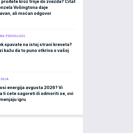
 prođete kroz trnje do zvezda? Citat
nzela Vošingtona daje
avan, ali moćan odgovor
NA PSIHOLOGI…
ek spavate na istoj strani kreveta?
zi kažu da to puno otkriva o vašoj
GIJA
osi energija avgusta 2026? Vi
a li ćete sagoreti ili odmoriti se, ovi
menjaju igru