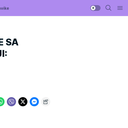
avike
E SA
I: