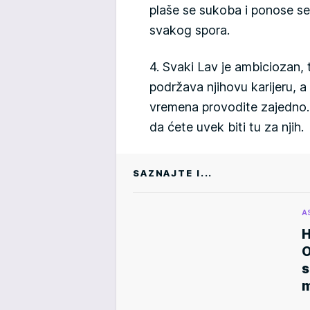
plaše se sukoba i ponose se
svakog spora.
4. Svaki Lav je ambiciozan, 
podržava njihovu karijeru, a
vremena provodite zajedno. 
da ćete uvek biti tu za njih.
SAZNAJTE I...
A
H
O
s
m