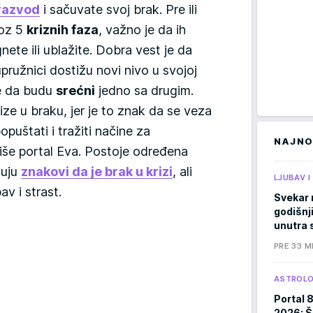
razvod
i sačuvate svoj brak. Pre ili
roz 5
kriznih faza
, važno je da ih
ete ili ublažite. Dobra vest je da
pružnici dostižu novi nivo u svojoj
ne da budu
srećni
jedno sa drugim.
ize u braku, jer je to znak da se veza
opuštati i tražiti načine za
NAJNO
piše portal Eva. Postoje određena
juju
znakovi da je brak u krizi
, ali
LJUBAV 
bav i strast.
Svekar 
godišnji
unutra s
PRE 33 M
ASTROLO
Portal 
2026: Š