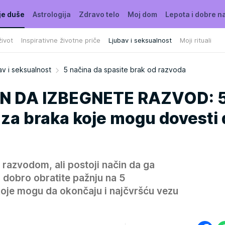
je duše
Astrologija
Zdravo telo
Moj dom
Lepota i dobre n
ivot
Inspirativne životne priče
Ljubav i seksualnost
Moji rituali
av i seksualnost
5 načina da spasite brak od razvoda
N DA IZBEGNETE RAZVOD: 
aza braka koje mogu dovesti
 razvodom, ali postoji način da ga
 dobro obratite pažnju na 5
 koje mogu da okončaju i najčvršću vezu