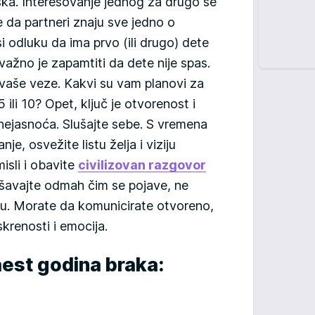
eška. Interesovanje jednog za drugo se
e da partneri znaju sve jedno o
odluku da ima prvo (ili drugo) dete
 važno je zapamtiti da dete nije spas.
vaše veze. Kakvi su vam planovi za
5 ili 10? Opet, ključ je otvorenost i
 nejasnoća. Slušajte sebe. S vremena
je, osvežite listu želja i viziju
isli i obavite
civilizovan razgovor
ešavajte odmah čim se pojave, ne
ju. Morate da komunicirate otvoreno,
skrenosti i emocija.
aest godina braka: