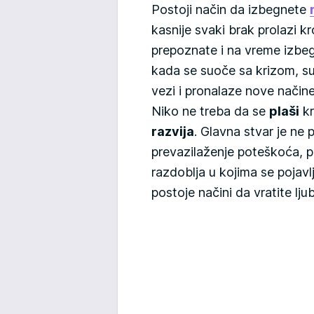
Postoji način da izbegnete
kasnije svaki brak prolazi k
prepoznate i na vreme izbegn
kada se suoče sa krizom, su
vezi i pronalaze nove nači
Niko ne treba da se
plaši
kr
razvija
. Glavna stvar je ne p
prevazilaženje poteškoća, 
razdoblja u kojima se pojavl
postoje načini da vratite lju