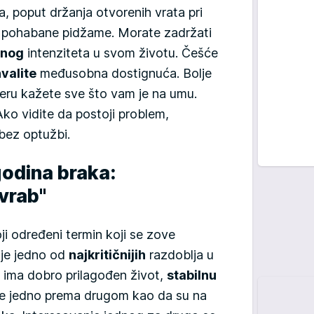
, poput držanja otvorenih vrata pri
ja pohabane pidžame. Morate zadržati
lnog
intenziteta u svom životu. Češće
valite
međusobna dostignuća. Bolje
eru kažete sve što vam je na umu.
 Ako vidite da postoji problem,
 bez optužbi.
godina braka:
vrab"
ji određeni termin koji se zove
 je jedno od
najkritičnijih
razdoblja u
 ima dobro prilagođen život,
stabilnu
de jedno prema drugom kao da su na