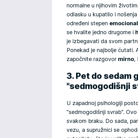
normalne u njihovim životima
odlasku u kupatilo i nošen
određeni stepen
emociona
se hvalite jedno drugome i
h
je izbegavati da svom partn
Ponekad je najbolje ćutati.
započnite razgovor
mirno
,
3. Pet do sedam 
"sedmogodišnji s
U zapadnoj psihologiji posto
"sedmogodišnji svrab". Ovo
svakom braku. Do sada, par
vezu, a supružnici se opho