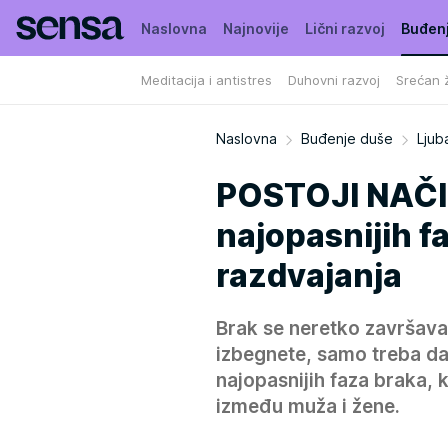
Naslovna
Najnovije
Lični razvoj
Buđen
Meditacija i antistres
Duhovni razvoj
Srećan ž
Naslovna
Buđenje duše
Ljub
POSTOJI NAČI
najopasnijih f
razdvajanja
Brak se neretko završava
izbegnete, samo treba da
najopasnijih faza braka,
između muža i žene.