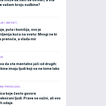
e vašem broju sudbine?
JA I ANTIST…
je, puta i komšija, ovo je
ljenija kuća na svetu: Mnogi ne bi
a prenoće, a vlada mir
CH
va da ste mentalno jači od drugih:
ine imaju ljudi koji se ne lome lako
NA PSIHOLOGI…
ice koje često govore
ksirani ljudi: Prave se važni, ali ovo
h odaje