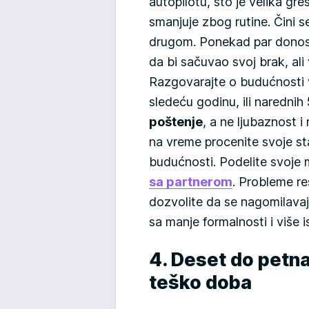
autopilotu, što je velika gr
smanjuje zbog rutine. Čini s
drugom. Ponekad par donosi 
da bi sačuvao svoj brak, ali
Razgovarajte o budućnosti 
sledeću godinu, ili narednih 
poštenje
, a ne ljubaznost i
na vreme procenite svoje stan
budućnosti. Podelite svoje m
sa partnerom
. Probleme r
dozvolite da se nagomilava
sa manje formalnosti i više i
4. Deset do petn
teško doba