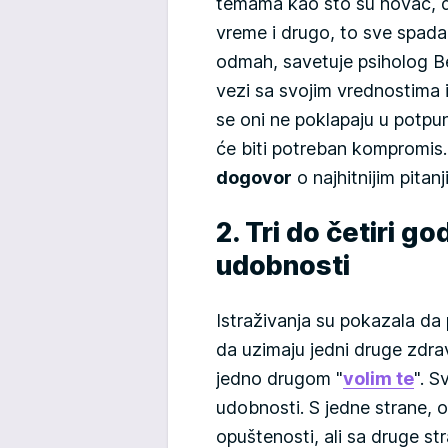
temama kao što su novac, 
vreme i drugo, to sve spad
odmah, savetuje psiholog Be
vezi sa svojim vrednostima i
se oni ne poklapaju u potpu
će biti potreban kompromis.
dogovor
o najhitnijim pitan
2. Tri do četiri g
udobnosti
Istraživanja su pokazala da 
da uzimaju jedni druge zdra
jedno drugom "
volim te
". S
udobnosti. S jedne strane, ov
opuštenosti, ali sa druge str