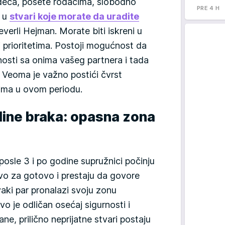
deca, posete rođacima, slobodno
PRE 4 H
a u
stvari koje morate da uradite
verli Hejman. Morate biti iskreni u
 prioritetima. Postoji mogućnost da
nosti sa onima vašeg partnera i tada
 Veoma je važno postići čvrst
jima u ovom periodu.
odine braka: opasna zona
posle 3 i po godine supružnici počinju
vo za gotovo i prestaju da govore
vaki par pronalazi svoju zonu
o je odličan osećaj sigurnosti i
ane, prilično neprijatne stvari postaju