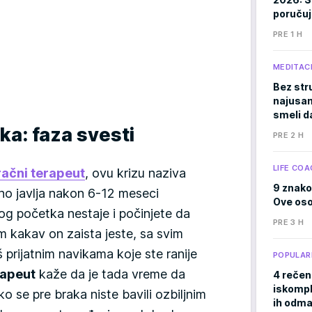
poručuj
PRE 1 H
MEDITACI
Bez stru
najusam
smeli d
ka: faza svesti
PRE 2 H
LIFE COA
račni terapeut
, ovu krizu naziva
9 znako
čno javlja nakon 6-12 meseci
Ove osob
og početka nestaje i počinjete da
PRE 3 H
m kakav on zaista jeste, sa svim
 prijatnim navikama koje ste ranije
POPULAR
apeut
kaže da je tada vreme da
4 rečen
iskomple
o se pre braka niste bavili ozbiljnim
ih odma