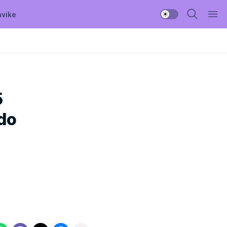
avike
5
 do