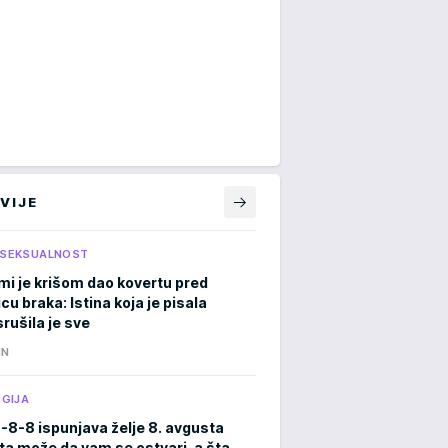
VIJE
I SEKSUALNOST
mi je krišom dao kovertu pred
cu braka: Istina koja je pisala
rušila je sve
IN
GIJA
8-8-8 ispunjava želje 8. avgusta
ta može da vam se ostvari, a šta