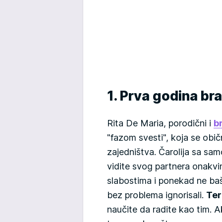
1. Prva godina bra
Rita De Maria, porodični i
b
"fazom svesti", koja se obi
zajedništva. Čarolija sa sam
vidite svog partnera onakvi
slabostima i ponekad ne baš
bez problema ignorisali.
Ter
naučite da radite kao tim. Ak