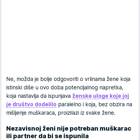
Ne, možda je bolje odgovoriti o vrlinama žene koja
istinski diše u ovo doba potencijalnog napretka,
koja nastavlja da ispunjava
ženske uloge koje joj
je društvo dodelilo
paralelno i koja, bez obzira na
mišljenje muškaraca, proizilazi iz svake žene.
Nezavisnoj ženi nije potreban muškarac
ili partner da bi se ispunila