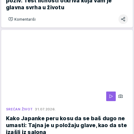
poziv: Test ličnosti otkriva koja vam je
glavna svrha u životu
Komentariši
SREĆAN ŽIVOT
31.07.2026.
Kako Japanke peru kosu da se baš dugo ne
umasti: Tajna je u položaju glave, kao da ste
izašli iz salona