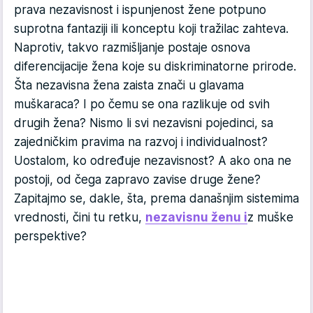
prava nezavisnost i ispunjenost žene potpuno
suprotna fantaziji ili konceptu koji tražilac zahteva.
Naprotiv, takvo razmišljanje postaje osnova
diferencijacije žena koje su diskriminatorne prirode.
Šta nezavisna žena zaista znači u glavama
muškaraca? I po čemu se ona razlikuje od svih
drugih žena? Nismo li svi nezavisni pojedinci, sa
zajedničkim pravima na razvoj i individualnost?
Uostalom, ko određuje nezavisnost? A ako ona ne
postoji, od čega zapravo zavise druge žene?
Zapitajmo se, dakle, šta, prema današnjim sistemima
vrednosti, čini tu retku,
nezavisnu ženu i
z muške
perspektive?