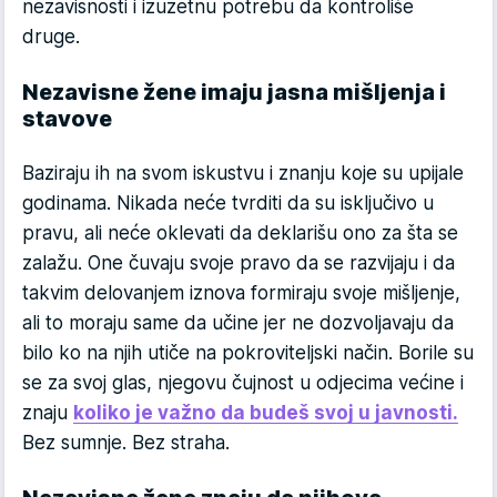
nezavisnosti i izuzetnu potrebu da kontroliše
druge.
Nezavisne žene imaju jasna mišljenja i
stavove
Baziraju ih na svom iskustvu i znanju koje su upijale
godinama. Nikada neće tvrditi da su isključivo u
pravu, ali neće oklevati da deklarišu ono za šta se
zalažu. One čuvaju svoje pravo da se razvijaju i da
takvim delovanjem iznova formiraju svoje mišljenje,
ali to moraju same da učine jer ne dozvoljavaju da
bilo ko na njih utiče na pokroviteljski način. Borile su
se za svoj glas, njegovu čujnost u odjecima većine i
znaju
koliko je važno da budeš svoj u javnosti.
Bez sumnje. Bez straha.