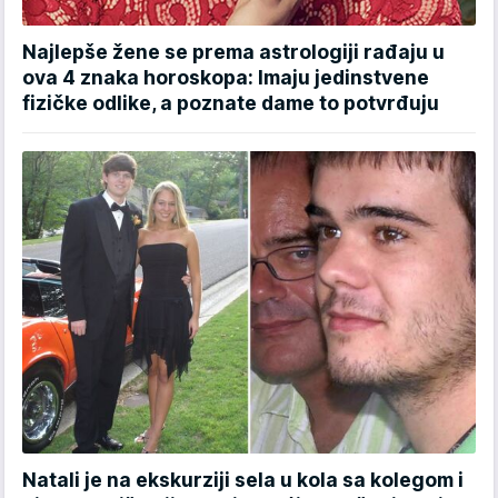
Najlepše žene se prema astrologiji rađaju u
ova 4 znaka horoskopa: Imaju jedinstvene
fizičke odlike, a poznate dame to potvrđuju
Natali je na ekskurziji sela u kola sa kolegom i