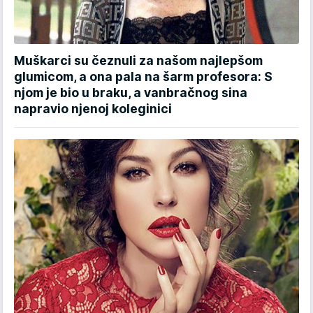
Muškarci su čeznuli za našom najlepšom
glumicom, a ona pala na šarm profesora: S
njom je bio u braku, a vanbračnog sina
napravio njenoj koleginici