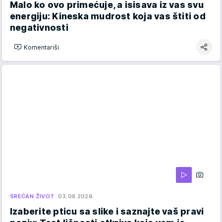
Malo ko ovo primećuje, a isisava iz vas svu
energiju: Kineska mudrost koja vas štiti od
negativnosti
Komentariši
SREĆAN ŽIVOT
03.08.2026.
Izaberite pticu sa slike i saznajte vaš pravi