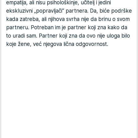
empatija, ali nisu psihološkinje, učitelj i jedini
ekskluzivni „popravljači“ partnera. Da, biće podrške
kada zatreba, ali njihova svrha nije da brinu o svom
partneru. Potreban im je partner koji zna kako da
to uradi sam. Partner koji zna da ovo nije uloga bilo
koje žene, već njegova lična odgovornost.