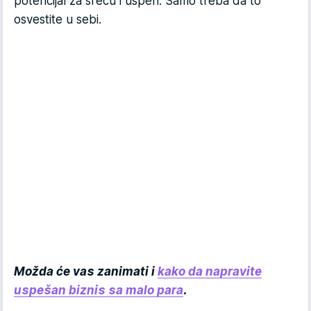
potencijal za sreću i uspeh. Samo treba da to
osvestite u sebi.
Možda će vas zanimati i
kako da napravite
uspešan biznis sa malo para
.