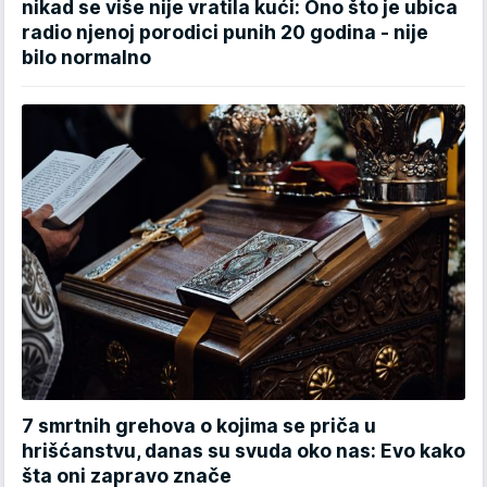
nikad se više nije vratila kući: Ono što je ubica
radio njenoj porodici punih 20 godina - nije
bilo normalno
7 smrtnih grehova o kojima se priča u
hrišćanstvu, danas su svuda oko nas: Evo kako
šta oni zapravo znače