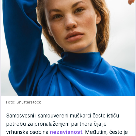
Foto: Shutterstock
Samosvesni i samouvereni muškarci često ističu
potrebu za pronalaženjem partnera čija je
vrhunska osobina
nezavisnost
. Međutim, često je