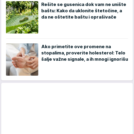
Rešite se gusenica dok vam ne unište
baštu: Kako da uklonite štetočine, a
da ne oštetite baštu i oprašivače
Ako primetite ove promene na
stopalima, proverite holesterol: Telo
šalje važne signale, a ih mnogi ignorišu