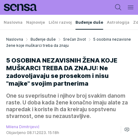
Naslovna
Najnovije
Lični razvoj
Buđenje duše
Astrologija
Zd
Naslovna
Buđenje duše
Srećan život
5 osobina nezavisne
žene koje muškarci treba da znaju
5 OSOBINA NEZAVISNIH ŽENA KOJE
MUŠKARCI TREBA DA ZNAJU: Ne
zadovoljavaju se prosekom i nisu
"majke" svojim partnerima
One su sveprisutne i njihov broj svakim danom
raste. U doba kada žene konačno imaju alate za
napredak i koriste ih da kreiraju sopstvenu
stvarnost, one su nezaustavljive.
Milena Dimitrijević
Objavljeno 08.11.2023. 15:18h