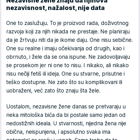
Nezavisne žene znaju da njihova
nezavisnost, nažalost, nije data
One to zaslužuju. To je proizvod rada, doživotnog
razvoja koji za njih nikada ne prestaje. Ne planiraju
da je žrtvuju niti da je ikome daju. One nisu sebične.
One su realne i imaju očekivanja od drugih, kao i
obrnuto, i žele da se ona ispune. Ne zadovoljavaju
se prosekom jer ni one to nisu. I nikako, ali nikako
nisu nečiji fetiš ili ideja. One su stvarne, prisutne i
teško dostupne. Ne zato što su komplikovani ili
uobraženi, već zato što znaju šta žele.
Uostalom, nezavisne žene danas se pretvaraju u
neka mitološka bića da bi postale samo jedan od
nedostižnih ideala. U stvarnosti, nijedna žena nije
obična, neispunjena, i apsolutno svaka ima