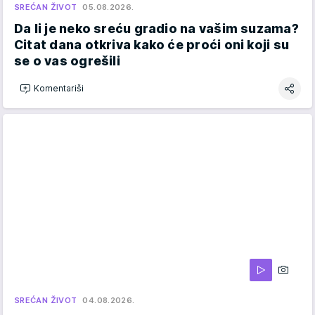
SREĆAN ŽIVOT
05.08.2026.
Da li je neko sreću gradio na vašim suzama?
Citat dana otkriva kako će proći oni koji su
se o vas ogrešili
Komentariši
SREĆAN ŽIVOT
04.08.2026.