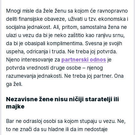
Mnogi misle da žele ženu sa kojom će ravnopravno
deliti finansijske obaveze, uživati u tzv. ekonomska i
socijalna jednakost. Ali, pritom, samostalna žena ne
ulazi u vezu da bi je neko zaštitio kao ranjivu srnu,
da bi je obasipali komplimentima. Svesna je svojih
uspeha, odricanja i truda. Ne treba joj potvrda.
Njeno interesovanje za
partnerski odnos
je
potvrda vrednosti druge osobe – njenog
razumevanja jednakosti. Ne treba joj partner. Ona
ga želi.
Nezavisne žene nisu ničiji staratelji ili
majke
Bar ne odrasloj osobi sa kojom stupaju u vezu. Ne,
to ne znači da su hladne ili da im nedostaje