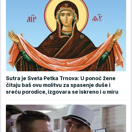
Sutra je Sveta Petka Trnova: U ponoć žene
čitaju baš ovu molitvu za spasenje duše i
sreću porodice, izgovara se iskreno i u miru