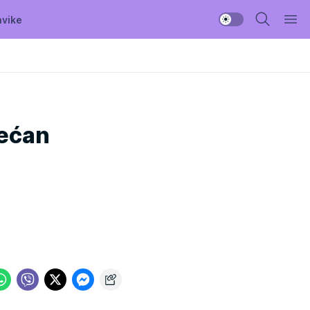
avike
rećan
j