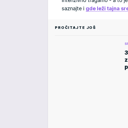
intenzivno tragamo - a to j
saznajte i
gde leži tajna sr
PROČITAJTE JOŠ
S
3
z
p