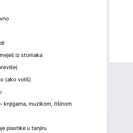
evno
di
 smeješ iz stomaka
previše)
o (ako voliš)
u
 – knjigama, muzikom, tišinom
e plastike u tanjiru