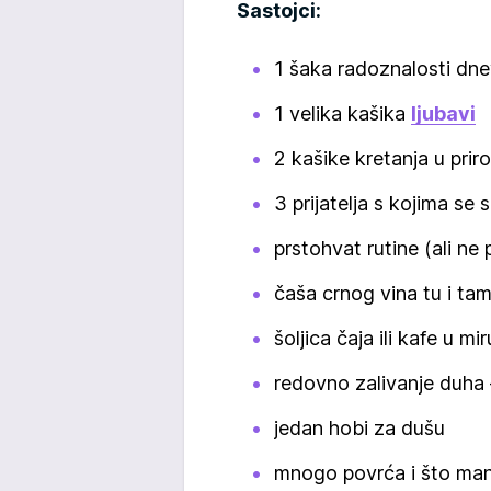
Sastojci:
1 šaka radoznalosti dn
1 velika kašika
ljubavi
2 kašike kretanja u priro
3 prijatelja s kojima se
prstohvat rutine (ali ne 
čaša crnog vina tu i tam
šoljica čaja ili kafe u mir
redovno zalivanje duha
jedan hobi za dušu
mnogo povrća i što manj