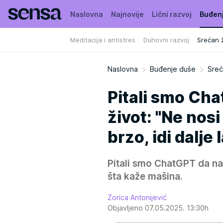
Naslovna
Najnovije
Lični razvoj
Buđen
Meditacija i antistres
Duhovni razvoj
Srećan ž
Naslovna
Buđenje duše
Sreć
Pitali smo Ch
život: "Ne nos
brzo, idi dalje 
Pitali smo ChatGPT da nam
šta kaže mašina.
Zorica Antonijević
Objavljeno 07.05.2025. 13:30h