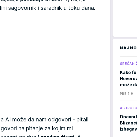
ni sagovornik i saradnik u toku dana.
NAJNO
SREĆAN 
Kako fu
Neverov
može da
PRE 7 H
ASTROLO
Dnevni 
nja AI može da nam odgovori - pitali
Blizanci
ovori na pitanje za kojim mi
izbegav