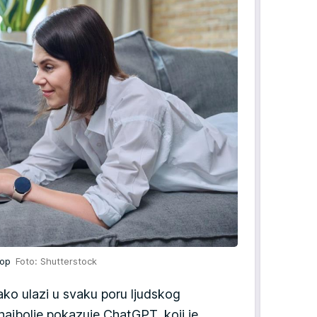
ptop
Foto: Shutterstock
ko ulazi u svaku poru ljudskog
, najbolje pokazuje ChatGPT, koji je