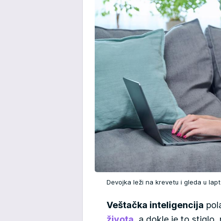
Devojka leži na krevetu i gleda u la
Veštačka inteligencija
pola
života
, a dokle je to stiglo