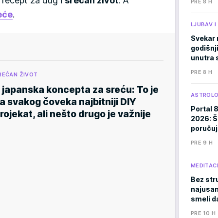
e recept za dug i
srećan život
. A
PRE 8 H
eće
.
LJUBAV 
Svekar 
godišnji
unutra s
PRE 8 H
REĆAN ŽIVOT
 japanska koncepta za sreću: To je
ASTROLO
a svakog čoveka najbitniji DIY
Portal 
rojekat, ali nešto drugo je važnije
2026: Š
poručuj
PRE 9 H
MEDITACI
Bez stru
najusam
smeli d
PRE 10 H