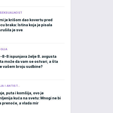
I SEKSUALNOST
mi je krišom dao kovertu pred
cu braka: Istina koja je pisala
rušila je sve
GIJA
8-8-8 ispunjava želje 8. avgusta
ta može da vam se ostvari, a šta
e vašem broju sudbine?
JA I ANTIST…
je, puta i komšija, ovo je
ljenija kuća na svetu: Mnogi ne bi
a prenoće, a vlada mir