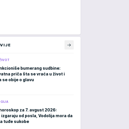
VIJE
ŽIVOT
nkcioniše bumerang sudbine:
atna priča šta se vraća u život i
 se obije o glavu
GIJA
horoskop za 7. avgust 2026:
 izgaraju od posla, Vodolija mora da
a tuđe sukobe