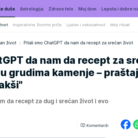
je duše
Astrologija
Zdravo telo
Moj dom
Lepota i dobre n
ivot
Inspirativne životne priče
Ljubav i seksualnost
Moji rituali
an život
Pitali smo ChatGPT da nam da recept za srećan život
atGPT da nam da recept za s
i u grudima kamenje – prašta
lakši"
 da recept za dug i srećan život i evo
Komentariši