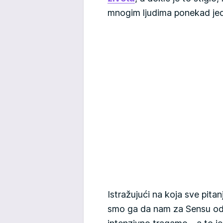
mnogim ljudima ponekad jedi
Istražujući na koja sve pita
smo ga da nam za Sensu odg