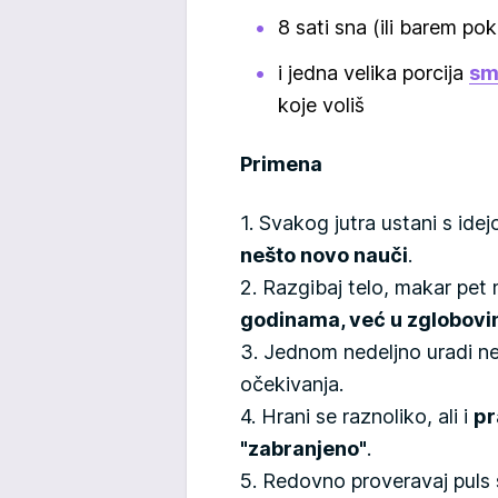
8 sati sna (ili barem pok
i jedna velika porcija
sm
koje voliš
Primena
1. Svakog jutra ustani s ide
nešto novo nauči
.
2. Razgibaj telo, makar pet
godinama, već u zglobovim
3. Jednom nedeljno uradi ne
očekivanja.
4. Hrani se raznoliko, ali i
pr
"zabranjeno"
.
5. Redovno proveravaj puls 