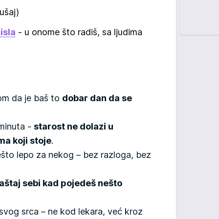
ušaj)
isla
- u onome što radiš, sa ljudima
jom da je baš to
dobar dan da se
 minuta -
starost ne dolazi u
a koji stoje
.
što lepo za nekog – bez razloga, bez
aštaj sebi kad pojedeš nešto
svog srca – ne kod lekara, već kroz