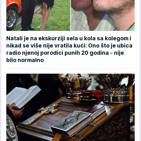
Natali je na ekskurziji sela u kola sa kolegom i
nikad se više nije vratila kući: Ono što je ubica
radio njenoj porodici punih 20 godina - nije
bilo normalno