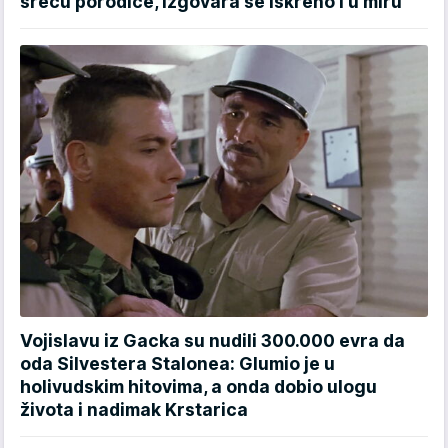
sreću porodice, izgovara se iskreno i u miru
Vojislavu iz Gacka su nudili 300.000 evra da
oda Silvestera Stalonea: Glumio je u
holivudskim hitovima, a onda dobio ulogu
života i nadimak Krstarica