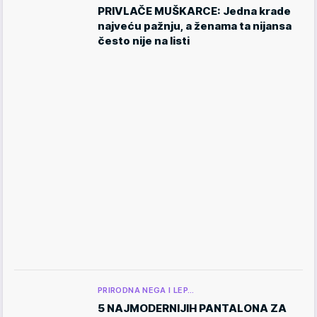
PRIVLAČE MUŠKARCE: Jedna krade
najveću pažnju, a ženama ta nijansa
često nije na listi
PRIRODNA NEGA I LEP…
5 NAJMODERNIJIH PANTALONA ZA