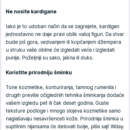
Ne nosite kardigane
Iako je to udoban način da se zagrejete, kardigan
jednostavno ne daje pravi oblik vašoj figuri. Da stvar
bude još gora, vezivanjem ili kopčanjem džempera
u struku vaše obline će izgledati veće i izgledati
punije. Poželjniji su sako, jakna ili duks.
Koristite prirodniju šminku
Tone kozmetike, konturiranja, tamnog rumenila i
drugih previše očiglednih tehnika šminkanja dodaće
vašem izgledu pet ili čak deset godina. Guste
teksture podloge i mnogo slojeva kozmetike samo
naglašavaju nesavršenosti kože. Prirodnija šminka u
suptilnim nijansama će delovati bolje, piše sajt Wday.