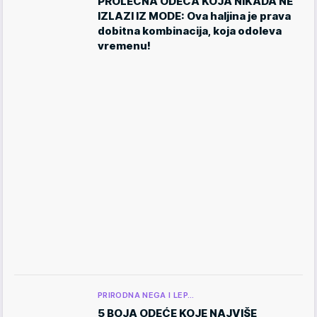
PROLEĆNA ODEĆA KOJA NIKADA NE
IZLAZI IZ MODE: Ova haljina je prava
dobitna kombinacija, koja odoleva
vremenu!
PRIRODNA NEGA I LEP…
5 BOJA ODEĆE KOJE NAJVIŠE