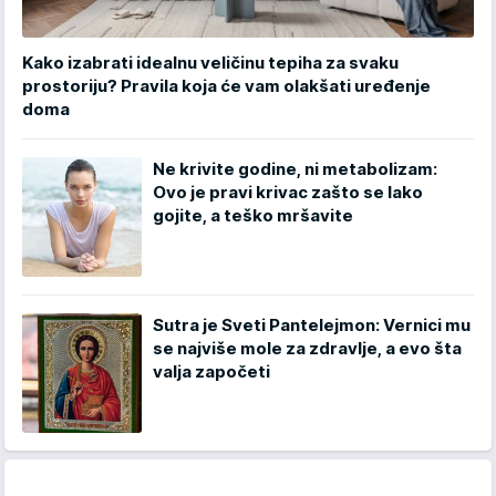
Kako izabrati idealnu veličinu tepiha za svaku
prostoriju? Pravila koja će vam olakšati uređenje
doma
Ne krivite godine, ni metabolizam:
Ovo je pravi krivac zašto se lako
gojite, a teško mršavite
Sutra je Sveti Pantelejmon: Vernici mu
se najviše mole za zdravlje, a evo šta
valja započeti