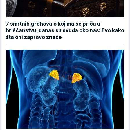
7 smrtnih grehova o kojima se priča u
hrišćanstvu, danas su svuda oko nas: Evo kako
šta oni zapravo znače