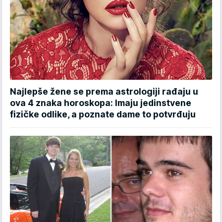
Najlepše žene se prema astrologiji rađaju u
ova 4 znaka horoskopa: Imaju jedinstvene
fizičke odlike, a poznate dame to potvrđuju