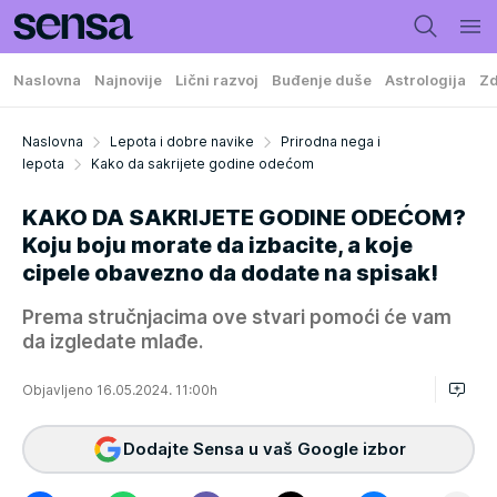
Naslovna
Najnovije
Lični razvoj
Buđenje duše
Astrologija
Zd
Naslovna
Lepota i dobre navike
Prirodna nega i
lepota
Kako da sakrijete godine odećom
KAKO DA SAKRIJETE GODINE ODEĆOM?
Koju boju morate da izbacite, a koje
cipele obavezno da dodate na spisak!
Prema stručnjacima ove stvari pomoći će vam
da izgledate mlađe.
Objavljeno 16.05.2024. 11:00h
Dodajte Sensa u vaš Google izbor