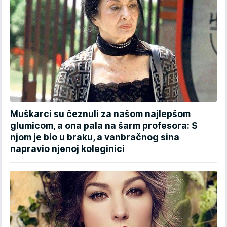
Muškarci su čeznuli za našom najlepšom
glumicom, a ona pala na šarm profesora: S
njom je bio u braku, a vanbračnog sina
napravio njenoj koleginici