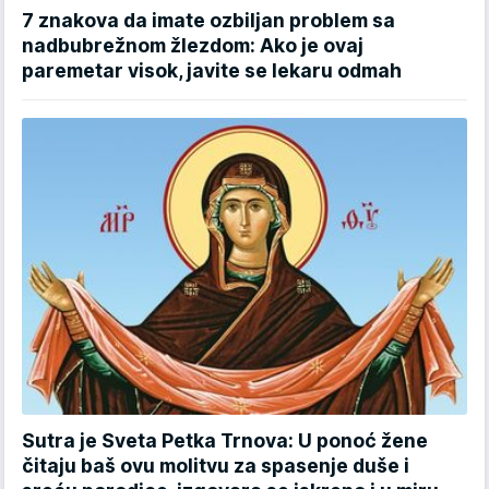
7 znakova da imate ozbiljan problem sa
nadbubrežnom žlezdom: Ako je ovaj
paremetar visok, javite se lekaru odmah
Sutra je Sveta Petka Trnova: U ponoć žene
čitaju baš ovu molitvu za spasenje duše i