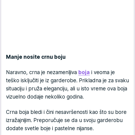
Manje nosite crnu boju
Naravno, crna je nezamenljiva
boja
i veoma je
teško isključiti je iz garderobe. Prikladna je za svaku
situaciju i pruža eleganciju, ali u isto vreme ova boja
vizuelno dodaje nekoliko godina.
Crna boja bledi i čini nesavršenosti kao što su bore
izražajnijim. Preporučuje se da u svoju garderobu
dodate svetle boje i pastelne nijanse.