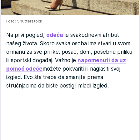
Foto: Shutterstock
Na prvi pogled,
odeća
je svakodnevni atribut
našeg života. Skoro svaka osoba ima stvari u svom
ormanu za sve prilike: posao, dom, posebnu priliku
ili sportski događaj. Važno je
napomenuti da uz
pomoć odeće
možete pokvariti ili naglasiti svoj
izgled. Evo šta treba da smanjite prema
stručnjacima da biste postigli mlađi izgled.