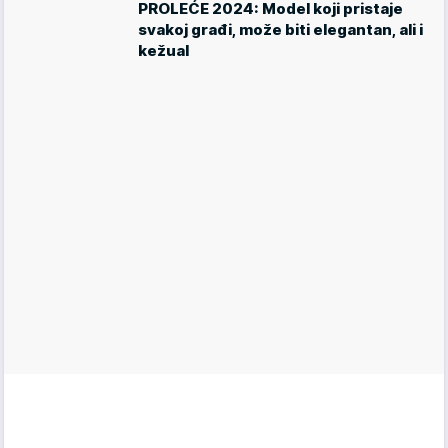
PROLEĆE 2024: Model koji pristaje
svakoj građi, može biti elegantan, ali i
kežual