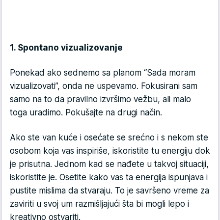
1. Spontano vizualizovanje
Ponekad ako sednemo sa planom “Sada moram
vizualizovati”, onda ne uspevamo. Fokusirani sam
samo na to da pravilno izvršimo vežbu, ali malo
toga uradimo. Pokušajte na drugi način.
Ako ste van kuće i osećate se srećno i s nekom ste
osobom koja vas inspiriše, iskoristite tu energiju dok
je prisutna. Jednom kad se nađete u takvoj situaciji,
iskoristite je. Osetite kako vas ta energija ispunjava i
pustite mislima da stvaraju. To je savršeno vreme za
zaviriti u svoj um razmišljajući šta bi mogli lepo i
kreativno ostvariti.