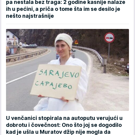
pa nestala bez traga: 2 godine kasnije nalaze
ih u pećini, a priča o tome šta im se desilo je
nešto najstrašnije
U venčanici stopirala na autoputu verujući u
dobrotu i čovečnost: Ono što joj se dogodilo
kad je ušla u Muratov džip nije mogla da