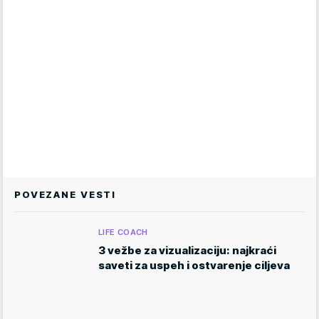
POVEZANE VESTI
LIFE COACH
3 vežbe za vizualizaciju: najkraći
saveti za uspeh i ostvarenje ciljeva