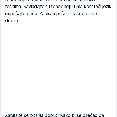
teškima. Savladajte tu tendenciju uma koristeći jezik
i ispričajte priču. Zapisati priču je takođe jako
dobro.
Zapitajte se pitanja poput "Kako bi se osećao da