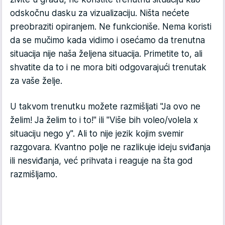
odskočnu dasku za vizualizaciju. Ništa nećete
preobraziti opiranjem. Ne funkcioniše. Nema koristi
da se mučimo kada vidimo i osećamo da trenutna
situacija nije naša željena situacija. Primetite to, ali
shvatite da to i ne mora biti odgovarajući trenutak
za vaše želje.
U takvom trenutku možete razmišljati "Ja ovo ne
želim! Ja želim to i to!" ili "Više bih voleo/volela x
situaciju nego y". Ali to nije jezik kojim svemir
razgovara. Kvantno polje ne razlikuje ideju sviđanja
ili nesviđanja, već prihvata i reaguje na šta god
razmišljamo.