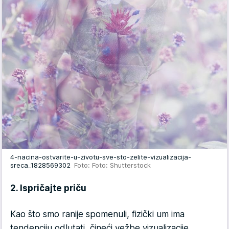
4-nacina-ostvarite-u-zivotu-sve-sto-zelite-vizualizacija-
sreca_1828569302
Foto: Foto: Shutterstock
2. Ispričajte priču
Kao što smo ranije spomenuli, fizički um ima
tendenciju odlutati, čineći vežbe vizualizacije