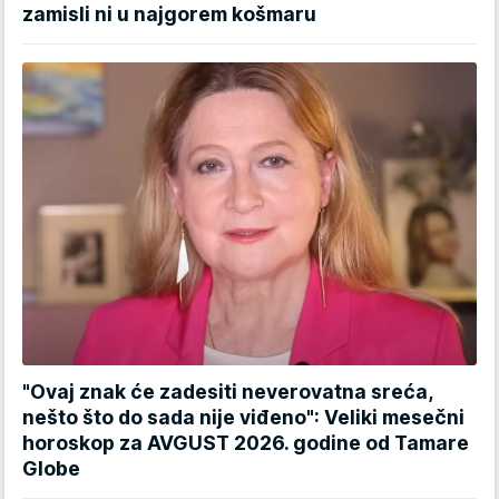
zamisli ni u najgorem košmaru
"Ovaj znak će zadesiti neverovatna sreća,
nešto što do sada nije viđeno": Veliki mesečni
horoskop za AVGUST 2026. godine od Tamare
Globe