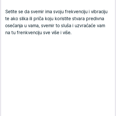
Setite se da svemir ima svoju frekvenciju i vibraciju
te ako slika ili priča koju koristite stvara predivna
osećanja u vama, svemir to sluša i uzvraćaće vam
na tu frenkvenciju sve više i više.