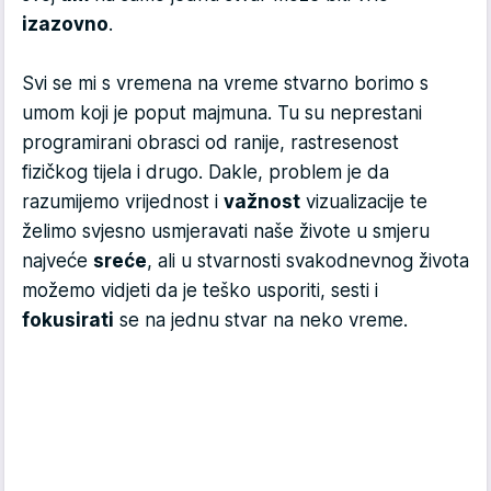
izazovno
.
Svi se mi s vremena na vreme stvarno borimo s
umom koji je poput majmuna. Tu su neprestani
programirani obrasci od ranije, rastresenost
fizičkog tijela i drugo. Dakle, problem je da
razumijemo vrijednost i
važnost
vizualizacije te
želimo svjesno usmjeravati naše živote u smjeru
najveće
sreće
, ali u stvarnosti svakodnevnog života
možemo vidjeti da je teško usporiti, sesti i
fokusirati
se na jednu stvar na neko vreme.