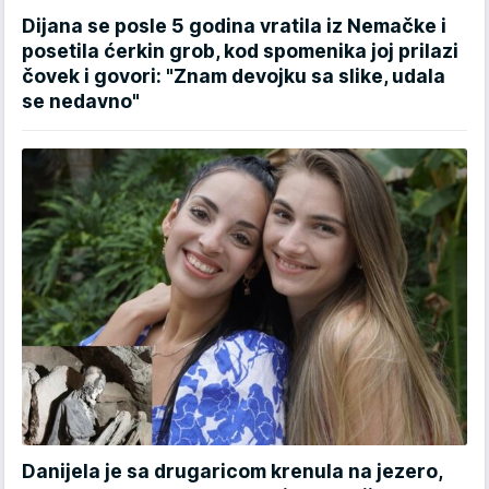
Dijana se posle 5 godina vratila iz Nemačke i
posetila ćerkin grob, kod spomenika joj prilazi
čovek i govori: "Znam devojku sa slike, udala
se nedavno"
Danijela je sa drugaricom krenula na jezero,