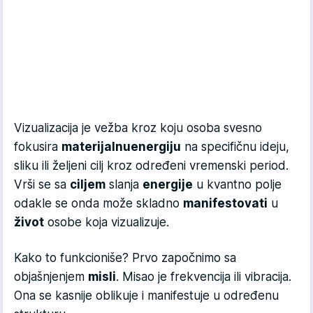
Vizualizacija je vežba kroz koju osoba svesno
fokusira
materijalnu
energiju
na specifičnu ideju,
sliku ili željeni cilj kroz određeni vremenski period.
Vrši se sa
ciljem
slanja
energije
u kvantno polje
odakle se onda može skladno
manifestovati
u
život
osobe koja vizualizuje.
Kako to funkcioniše? Prvo započnimo sa
objašnjenjem
misli
. Misao je frekvencija ili vibracija.
Ona se kasnije oblikuje i manifestuje u određenu