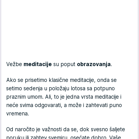
Vežbe
meditacije
su poput
obrazovanja
.
Ako se prisetimo klasične meditacije, onda se
setimo sedenja u položaju lotosa sa potpuno
praznim umom. Ali, to je jedna vrsta meditacije i
neće svima odgovarati, a može i zahtevati puno
vremena.
Od naročito je važnosti da se, dok svesno šaljete
poruku ili zahtev svemiru, osećate dobro. Vaše