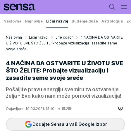
Naslovna
Najnovije
Lični razvoj
Buđenje duše
Astrologija
Zd
Naslovna
Lični razvoj
Life coach
4 NAČINA DA OSTVARITE
U ŽIVOTU SVE ŠTO ŽELITE: Probajte vizualizaciju i zasadite seme
svoje sreće
4 NAČINA DA OSTVARITE U ŽIVOTU SVE
ŠTO ŽELITE: Probajte vizualizaciju i
zasadite seme svoje sreće
Pošaljite pravu energiju svemiru za ostvarenje
želja - Evo kako nam može pomoći vizualizacija!
Objavljeno 19.03.2021. 15:10h
→ 15:25h
Dodajte Sensa u vaš Google izbor