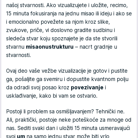
našoj stvarnosti. Ako vizualizujete i uložite, recimo,
15 minuta fokusiranja na jednu misao ili ideju i ako se
i emocionalno povežete sa njom kroz slike,
zvukove, priče, vi doslovno gradite sudbinu i
sledeća stvar koju spoznajete je da ste stvorili
stvarnu
misaonu
strukturu
– nacrt gradnje u
stvarnosti.
Ovaj deo vaše vežbe vizualizacije je gotov i pustite
ga, pošaljite ga svemiru i dopustite kvantnom polju
da odradi svoj posao kroz
povezivanje
i
usklađivanje, kako bi vam se ostvario.
Postoji li problem sa osmišljavanjem? Tehnički ne.
Ali, praktički, postoje neke poteškoće za mnoge od
nas. Sediti svaki dan i uložiti 15 minuta usmeravajući
svoj
um
na samo jednu stvar može biti vrlo