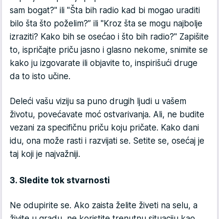
sam bogat?" ili "Šta bih radio kad bi mogao uraditi
bilo šta što poželim?” ili "Kroz šta se mogu najbolje
izraziti? Kako bih se osećao i što bih radio?" Zapišite
to, ispričajte priču jasno i glasno nekome, snimite se
kako ju izgovarate ili objavite to, inspirišući druge
da to isto učine.
Deleći vašu viziju sa puno drugih ljudi u vašem
životu, povećavate moć ostvarivanja. Ali, ne budite
vezani za specifičnu priču koju pričate. Kako dani
idu, ona može rasti i razvijati se. Setite se, osećaj je
taj koji je najvažniji.
3. Sledite tok stvarnosti
Ne odupirite se. Ako zaista želite živeti na selu, a
živite u gradu, ne koristite trenutnu situaciju kao