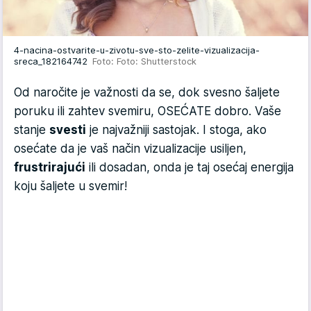
4-nacina-ostvarite-u-zivotu-sve-sto-zelite-vizualizacija-
sreca_182164742
Foto: Foto: Shutterstock
Od naročite je važnosti da se, dok svesno šaljete
poruku ili zahtev svemiru, OSEĆATE dobro. Vaše
stanje
svesti
je najvažniji sastojak. I stoga, ako
osećate da je vaš način vizualizacije usiljen,
frustrirajući
ili dosadan, onda je taj osećaj energija
koju šaljete u svemir!