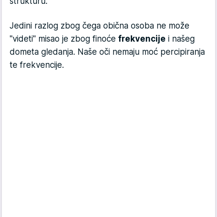
strukturu.
Jedini razlog zbog čega obična osoba ne može
"videti" misao je zbog finoće
frekvencije
i našeg
dometa gledanja. Naše oči nemaju moć percipiranja
te frekvencije.