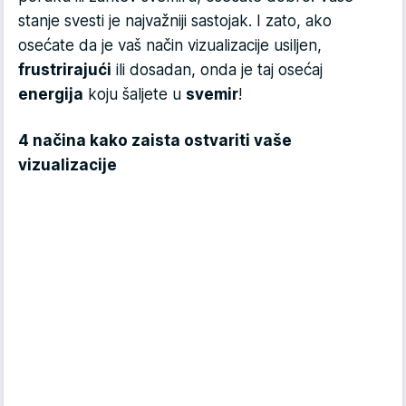
stanje svesti je najvažniji sastojak. I zato, ako
osećate da je vaš način vizualizacije usiljen,
frustrirajući
ili dosadan, onda je taj osećaj
energija
koju šaljete u
svemir
!
4 načina kako zaista ostvariti vaše
vizualizacije