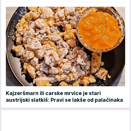
Kajzeršmarn ili carske mrvice je stari
austrijski slatkiš: Pravi se lakše od palačinaka