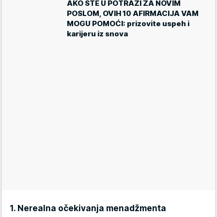
AKO STE U POTRAZI ZA NOVIM
POSLOM, OVIH 10 AFIRMACIJA VAM
MOGU POMOĆI: prizovite uspeh i
karijeru iz snova
1. Nerealna očekivanja menadžmenta