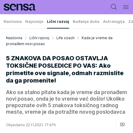
Naslovna
Najnovije
Lični razvoj
Buđenje duše
Astrologija
Zd
Naslovna
Lični razvoj
Life coach
Kada je vreme da
pronađem novi posao
5 ZNAKOVA DA POSAO OSTAVLJA
TOKSIČNE POSLEDICE PO VAS: Ako
primetite ove signale, odmah razmislite
da ga promenite!
Ako se stalno pitate kada je vreme da pronađem
novi posao, onda je to vreme već došlo! Ukoliko
prepoznate ovih 5 znakova toksičnog radnog
mesta, vreme je da potražite novog poslodavca
Objavljeno 22.11.2021. 17:47h