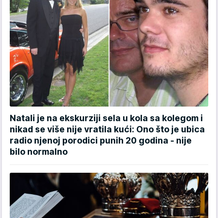
Natali je na ekskurziji sela u kola sa kolegom i
nikad se više nije vratila kući: Ono što je ubica
radio njenoj porodici punih 20 godina - nije
bilo normalno