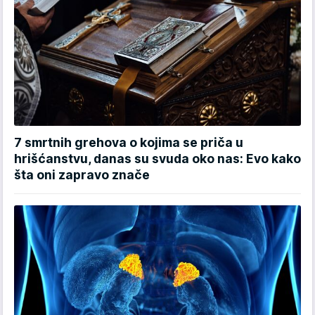
7 smrtnih grehova o kojima se priča u
hrišćanstvu, danas su svuda oko nas: Evo kako
šta oni zapravo znače