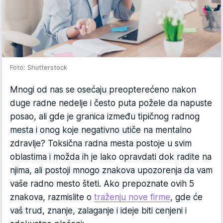
Foto: Shutterstock
Mnogi od nas se osećaju preopterećeno nakon
duge radne nedelje i često puta požele da napuste
posao, ali gde je granica između tipičnog radnog
mesta i onog koje negativno utiče na mentalno
zdravlje? Toksična radna mesta postoje u svim
oblastima i možda ih je lako opravdati dok radite na
njima, ali postoji mnogo znakova upozorenja da vam
vaše radno mesto šteti. Ako prepoznate ovih 5
znakova, razmislite o
traženju nove firme
, gde će
vaš trud, znanje, zalaganje i ideje biti cenjeni i