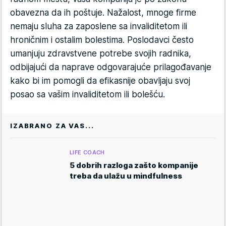
obavezna da ih poštuje. Nažalost, mnoge firme
nemaju sluha za zaposlene sa invaliditetom ili
hroničnim i ostalim bolestima. Poslodavci često
umanjuju zdravstvene potrebe svojih radnika,
odbijajući da naprave odgovarajuće prilagođavanje
kako bi im pomogli da efikasnije obavljaju svoj
posao sa vašim invaliditetom ili bolešću.
IZABRANO ZA VAS...
LIFE COACH
5 dobrih razloga zašto kompanije
treba da ulažu u mindfulness