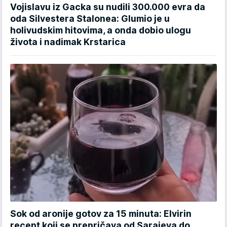
Vojislavu iz Gacka su nudili 300.000 evra da
oda Silvestera Stalonea: Glumio je u
holivudskim hitovima, a onda dobio ulogu
života i nadimak Krstarica
Sok od aronije gotov za 15 minuta: Elvirin
recept koji se prepričava od Sarajeva do