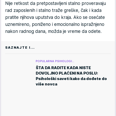
Nije retkost da pretpostavljeni stalno proveravaju
rad zaposlenih i stalno traže greške, čak i kada
pratite njihova uputstva do kraja. Ako se osećate
uznemireno, poniženo i emocionalno ispražnjeno
nakon radnog dana, možda je vreme da odete.
SAZNAJTE I...
POPULARNA PSIHOLOGI…
ŠTA DA RADITE KADA NISTE
DOVOLJNO PLAĆENI NA POSLU:
Psihološki saveti kako da dođete do
više novca