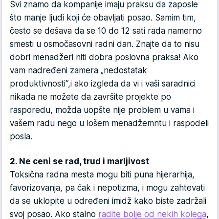
Svi znamo da kompanije imaju praksu da zaposle
što manje ljudi koji će obavljati posao. Samim tim,
često se dešava da se 10 do 12 sati rada namerno
smesti u osmočasovni radni dan. Znajte da to nisu
dobri menadžeri niti dobra poslovna praksa! Ako
vam nadređeni zamera „nedostatak
produktivnosti“,i ako izgleda da vi i vaši saradnici
nikada ne možete da završite projekte po
rasporedu, možda uopšte nije problem u vama i
vašem radu nego u lošem menadžemntu i raspodeli
posla.
2. Ne ceni se rad, trud i marljivost
Toksična radna mesta mogu biti puna hijerarhija,
favorizovanja, pa čak i nepotizma, i mogu zahtevati
da se uklopite u određeni imidž kako biste zadržali
svoj posao. Ako stalno
radite bolje od nekih kolega
,