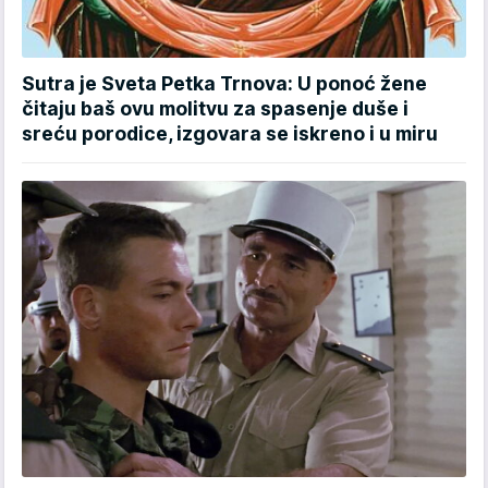
Sutra je Sveta Petka Trnova: U ponoć žene
čitaju baš ovu molitvu za spasenje duše i
sreću porodice, izgovara se iskreno i u miru