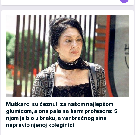
Muškarci su čeznuli za našom najlepšom
glumicom, a ona pala na šarm profesora: S
njom je bio u braku, a vanbračnog sina
napravio njenoj koleginici