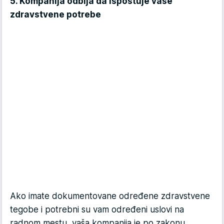
5. Kompanija odbija da ispoštuje vaše
zdravstvene potrebe
Ako imate dokumentovane određene zdravstvene
tegobe i potrebni su vam određeni uslovi na
radnom mestu, vaša kompanija je po zakonu