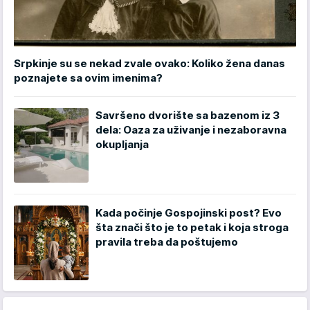
Srpkinje su se nekad zvale ovako: Koliko žena danas
poznajete sa ovim imenima?
Savršeno dvorište sa bazenom iz 3
dela: Oaza za uživanje i nezaboravna
okupljanja
Kada počinje Gospojinski post? Evo
šta znači što je to petak i koja stroga
pravila treba da poštujemo