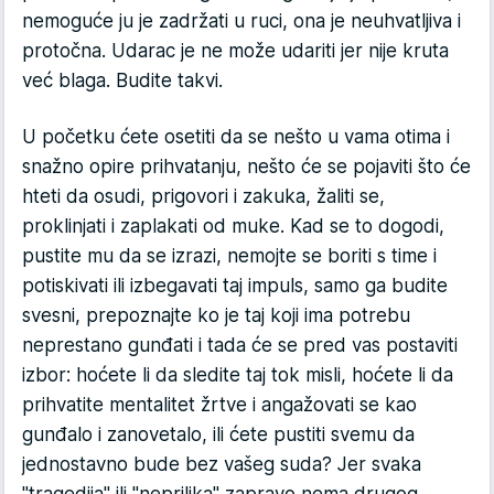
nemoguće ju je zadržati u ruci, ona je neuhvatljiva i
protočna. Udarac je ne može udariti jer nije kruta
već blaga. Budite takvi.
U početku ćete osetiti da se nešto u vama otima i
snažno opire prihvatanju, nešto će se pojaviti što će
hteti da osudi, prigovori i zakuka, žaliti se,
proklinjati i zaplakati od muke. Kad se to dogodi,
pustite mu da se izrazi, nemojte se boriti s time i
potiskivati ili izbegavati taj impuls, samo ga budite
svesni, prepoznajte ko je taj koji ima potrebu
neprestano gunđati i tada će se pred vas postaviti
izbor: hoćete li da sledite taj tok misli, hoćete li da
prihvatite mentalitet žrtve i angažovati se kao
gunđalo i zanovetalo, ili ćete pustiti svemu da
jednostavno bude bez vašeg suda? Jer svaka
"tragedija" ili "neprilika" zapravo nema drugog