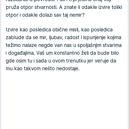
pruža otpor stvarnosti. A znate li odakle izvire toliki
otpor i odakle dolazi sav taj nemir?
Izvire kao posledica obične misli, kao posledica
zablude da se mir, ljubav, radost i ispunjenje kojima
težimo nalaze negde van nas u spoljašnjim stvarima
i događajima. Vaš um konstantno želi da bude bilo
gde osim tu i sada u ovom trenutku jer veruje da
mu kao takvom nešto nedostaje.