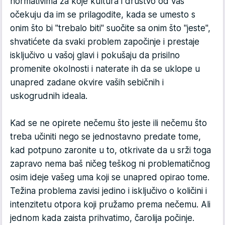
normativima za koje kultura i društvo od vas
očekuju da im se prilagodite, kada se umesto s
onim što bi "trebalo biti" suočite sa onim što "jeste",
shvatićete da svaki problem započinje i prestaje
isključivo u vašoj glavi i pokušaju da prisilno
promenite okolnosti i naterate ih da se uklope u
unapred zadane okvire vaših sebičnih i
uskogrudnih ideala.
Kad se ne opirete nečemu što jeste ili nečemu što
treba učiniti nego se jednostavno predate tome,
kad potpuno zaronite u to, otkrivate da u srži toga
zapravo nema baš ničeg teškog ni problematičnog
osim ideje vašeg uma koji se unapred opirao tome.
Težina problema zavisi jedino i isključivo o količini i
intenzitetu otpora koji pružamo prema nečemu. Ali
jednom kada zaista prihvatimo, čarolija počinje.