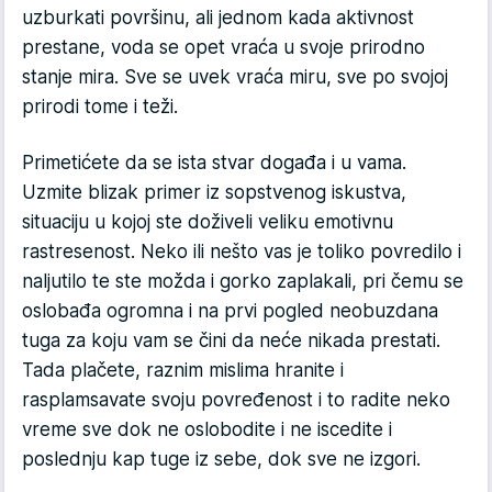
uzburkati površinu, ali jednom kada aktivnost
prestane, voda se opet vraća u svoje prirodno
stanje mira. Sve se uvek vraća miru, sve po svojoj
prirodi tome i teži.
Primetićete da se ista stvar događa i u vama.
Uzmite blizak primer iz sopstvenog iskustva,
situaciju u kojoj ste doživeli veliku emotivnu
rastresenost. Neko ili nešto vas je toliko povredilo i
naljutilo te ste možda i gorko zaplakali, pri čemu se
oslobađa ogromna i na prvi pogled neobuzdana
tuga za koju vam se čini da neće nikada prestati.
Tada plačete, raznim mislima hranite i
rasplamsavate svoju povređenost i to radite neko
vreme sve dok ne oslobodite i ne iscedite i
poslednju kap tuge iz sebe, dok sve ne izgori.