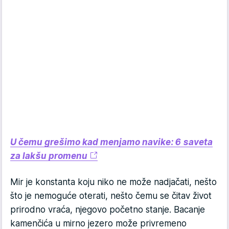
U čemu grešimo kad menjamo navike: 6 saveta
za lakšu promenu
Mir je konstanta koju niko ne može nadjačati, nešto
što je nemoguće oterati, nešto čemu se čitav život
prirodno vraća, njegovo početno stanje. Bacanje
kamenčića u mirno jezero može privremeno