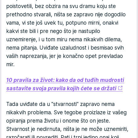
poistovetili, bez obzira na svu dramu koju ste
prethodno stvarali, ništa se zapravo nije dogodilo
vama, vi ste još uvek tu, potpuno mirni, onakvi
kakvi ste bili i pre nego što je nastupilo
uznemirenje, i u tom miru nema nikakvih dilema,
nema pitanja. Uviđate uzaludnost i besmisao svih
vaših naprezanja, jer je konačno opet prevladao
mir.
10 pravila za život: kako da od tuđih mudrosti
sastavite svoja pravila kojih ćete se držati
Tada uviđate da u "stvarnosti" zapravo nema
nikakvih problema. Sve tegobe proizlaze iz vašeg
opiranja prema životu i onome što on jeste.
Stvarnost je nedirnuta, ništa je ne može uznemiriti,
razočarati ili povrediti. Pati i trpi jedino onaj koji