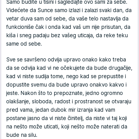
Samo budite u tišini i sagledajte ovo sami za sebe.
Videćete da Sunce samo izlazi i zalazi svaki dan, da
vetar duva sam od sebe, da vaše telo nastavlja da
funkcioniše čak i onda kad vaš um nije prisutan, da
kiša i sneg padaju bez vašeg uticaja, da reke teku
same od sebe.
Sve se savršeno odvija upravo onako kako treba
da se odvija kad vi ne očekujete da bude drugačije,
kad vi niste sudija tome, nego kad se prepustite i
dopustite svemu da bude upravo onakvo kakvo i
jeste. Nakon što to prepoznate, jedno ogromno
olakšanje, sloboda, radost i prostranost se otvaraju
pred vama, jedan dubok mir izranja kad vam
postane jasno da vi niste činitelj, da niste vi taj koji
na nešto može uticati, koji nešto može naterati da
bude na silu.