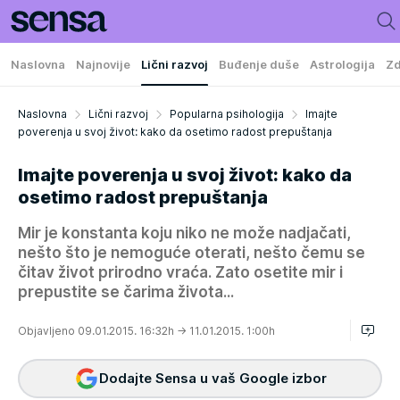
Naslovna
Najnovije
Lični razvoj
Buđenje duše
Astrologija
Zd
Naslovna
Lični razvoj
Popularna psihologija
Imajte
poverenja u svoj život: kako da osetimo radost prepuštanja
Imajte poverenja u svoj život: kako da
osetimo radost prepuštanja
Mir je konstanta koju niko ne može nadjačati,
nešto što je nemoguće oterati, nešto čemu se
čitav život prirodno vraća. Zato osetite mir i
prepustite se čarima života...
Objavljeno 09.01.2015. 16:32h
→ 11.01.2015. 1:00h
Dodajte Sensa u vaš Google izbor