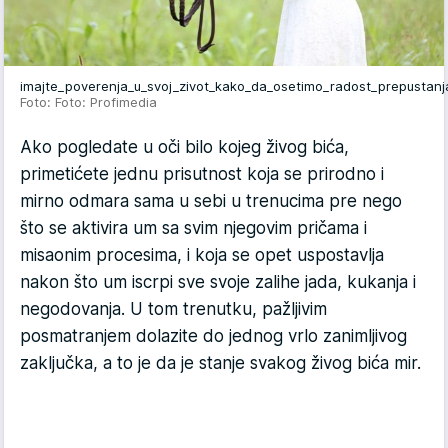
imajte_poverenja_u_svoj_zivot_kako_da_osetimo_radost_prepustan
Foto: Foto: Profimedia
Ako pogledate u oči bilo kojeg živog bića,
primetićete jednu prisutnost koja se prirodno i
mirno odmara sama u sebi u trenucima pre nego
što se aktivira um sa svim njegovim pričama i
misaonim procesima, i koja se opet uspostavlja
nakon što um iscrpi sve svoje zalihe jada, kukanja i
negodovanja. U tom trenutku, pažljivim
posmatranjem dolazite do jednog vrlo zanimljivog
zaključka, a to je da je stanje svakog živog bića mir.