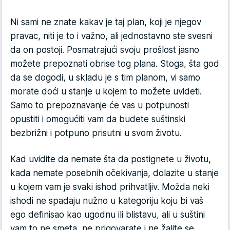
Ni sami ne znate kakav je taj plan, koji je njegov
pravac, niti je to i važno, ali jednostavno ste svesni
da on postoji. Posmatrajući svoju prošlost jasno
možete prepoznati obrise tog plana. Stoga, šta god
da se dogodi, u skladu je s tim planom, vi samo
morate doći u stanje u kojem to možete uvideti.
Samo to prepoznavanje će vas u potpunosti
opustiti i omogućiti vam da budete suštinski
bezbrižni i potpuno prisutni u svom životu.
Kad uvidite da nemate šta da postignete u životu,
kada nemate posebnih očekivanja, dolazite u stanje
u kojem vam je svaki ishod prihvatljiv. Možda neki
ishodi ne spadaju nužno u kategoriju koju bi vaš
ego definisao kao ugodnu ili blistavu, ali u suštini
vam to ne smeta, ne prigovarate i ne žalite se.