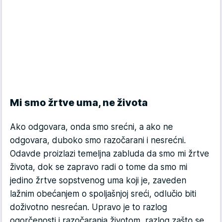
Mi smo žrtve uma, ne života
Ako odgovara, onda smo srećni, a ako ne
odgovara, duboko smo razočarani i nesrećni.
Odavde proizlazi temeljna zabluda da smo mi žrtve
života, dok se zapravo radi o tome da smo mi
jedino žrtve sopstvenog uma koji je, zaveden
lažnim obećanjem o spoljašnjoj sreći, odlučio biti
doživotno nesrećan. Upravo je to razlog
ogorčenosti i razočaranja životom, razlog zašto se