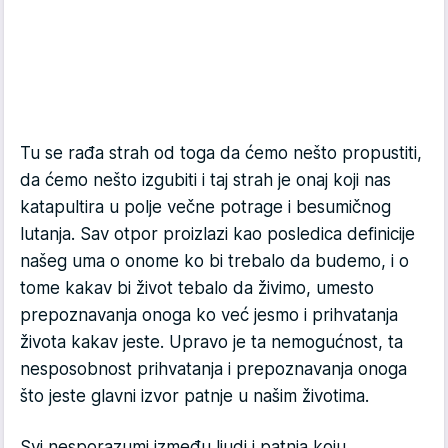
Tu se rađa strah od toga da ćemo nešto propustiti,
da ćemo nešto izgubiti i taj strah je onaj koji nas
katapultira u polje večne potrage i besumičnog
lutanja. Sav otpor proizlazi kao posledica definicije
našeg uma o onome ko bi trebalo da budemo, i o
tome kakav bi život tebalo da živimo, umesto
prepoznavanja onoga ko već jesmo i prihvatanja
života kakav jeste. Upravo je ta nemogućnost, ta
nesposobnost prihvatanja i prepoznavanja onoga
što jeste glavni izvor patnje u našim životima.
Svi nesporazumi između ljudi i patnja koju