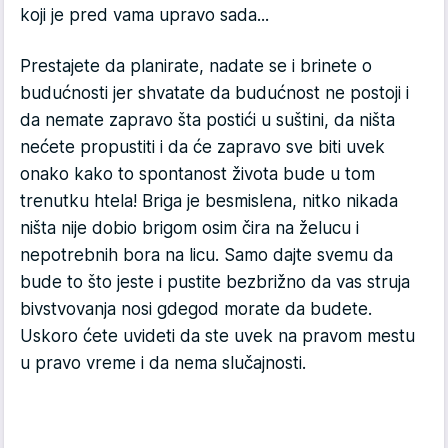
koji je pred vama upravo sada...
Prestajete da planirate, nadate se i brinete o
budućnosti jer shvatate da budućnost ne postoji i
da nemate zapravo šta postići u suštini, da ništa
nećete propustiti i da će zapravo sve biti uvek
onako kako to spontanost života bude u tom
trenutku htela! Briga je besmislena, nitko nikada
ništa nije dobio brigom osim čira na želucu i
nepotrebnih bora na licu. Samo dajte svemu da
bude to što jeste i pustite bezbrižno da vas struja
bivstvovanja nosi gdegod morate da budete.
Uskoro ćete uvideti da ste uvek na pravom mestu
u pravo vreme i da nema slučajnosti.