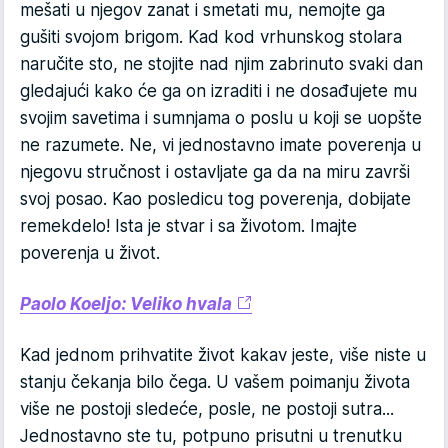
mešati u njegov zanat i smetati mu, nemojte ga
gušiti svojom brigom. Kad kod vrhunskog stolara
naručite sto, ne stojite nad njim zabrinuto svaki dan
gledajući kako će ga on izraditi i ne dosađujete mu
svojim savetima i sumnjama o poslu u koji se uopšte
ne razumete. Ne, vi jednostavno imate poverenja u
njegovu stručnost i ostavljate ga da na miru završi
svoj posao. Kao posledicu tog poverenja, dobijate
remekdelo! Ista je stvar i sa životom. Imajte
poverenja u život.
Paolo Koeljo: Veliko hvala
Kad jednom prihvatite život kakav jeste, više niste u
stanju čekanja bilo čega. U vašem poimanju života
više ne postoji sledeće, posle, ne postoji sutra...
Jednostavno ste tu, potpuno prisutni u trenutku