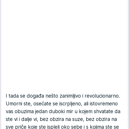
I tada se događa nešto zanimljivo i revolucionarno.
Umorni ste, osećate se iscrpljeno, ali istovremeno
vas obuzima jedan duboki mir u kojem shvatate da
ste vi i dalje vi, bez obzira na suze, bez obzira na
sve priče koje ste ispleli oko sebe i s kojima ste se