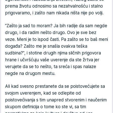
prema životu odnosimo sa nezahvalnošću i stalno
prigovaramo, i zašto nam nikada ništa nije po volji.
"Zašto ja sad to moram? Ja bih radije da sam negde
drugo, i da radim nešto drugo. Ovo je sve bez
veze. Meni je to ispod časti. Pa zašto se to baš meni
događa? Zašto me je snašla ovakva teška
sudbina?", i stotine drugih njima sličnih prigovora
hrane i učvršćuju vaše uverenje da ste žrtva jer
verujete da se to nešto, ta sreća i spas nalaze
negde na drugom mestu.
Ali kad svesno prestanete da se poistovećujete sa
svojom uverenjem, kad se odlepite od
poistovećivanja s tim unapred stvorenim i naučenim
skupom definicija o tome ko ste vi, sa tim