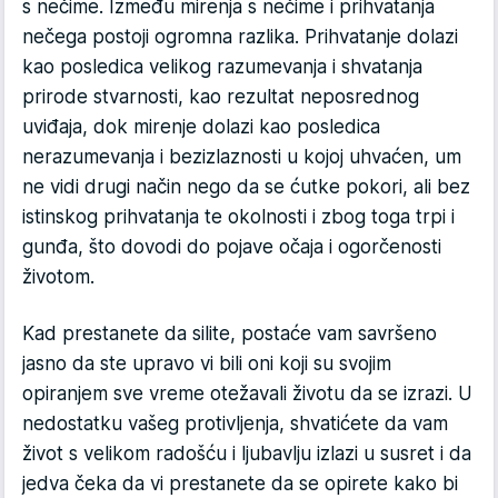
s nečime. Između mirenja s nečime i prihvatanja
nečega postoji ogromna razlika. Prihvatanje dolazi
kao posledica velikog razumevanja i shvatanja
prirode stvarnosti, kao rezultat neposrednog
uviđaja, dok mirenje dolazi kao posledica
nerazumevanja i bezizlaznosti u kojoj uhvaćen, um
ne vidi drugi način nego da se ćutke pokori, ali bez
istinskog prihvatanja te okolnosti i zbog toga trpi i
gunđa, što dovodi do pojave očaja i ogorčenosti
životom.
Kad prestanete da silite, postaće vam savršeno
jasno da ste upravo vi bili oni koji su svojim
opiranjem sve vreme otežavali životu da se izrazi. U
nedostatku vašeg protivljenja, shvatićete da vam
život s velikom radošću i ljubavlju izlazi u susret i da
jedva čeka da vi prestanete da se opirete kako bi