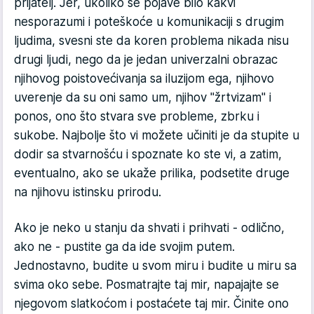
prijatelj. Jer, ukoliko se pojave bilo kakvi
nesporazumi i poteškoće u komunikaciji s drugim
ljudima, svesni ste da koren problema nikada nisu
drugi ljudi, nego da je jedan univerzalni obrazac
njihovog poistovećivanja sa iluzijom ega, njihovo
uverenje da su oni samo um, njihov "žrtvizam" i
ponos, ono što stvara sve probleme, zbrku i
sukobe. Najbolje što vi možete učiniti je da stupite u
dodir sa stvarnošću i spoznate ko ste vi, a zatim,
eventualno, ako se ukaže prilika, podsetite druge
na njihovu istinsku prirodu.
Ako je neko u stanju da shvati i prihvati - odlično,
ako ne - pustite ga da ide svojim putem.
Jednostavno, budite u svom miru i budite u miru sa
svima oko sebe. Posmatrajte taj mir, napajajte se
njegovom slatkoćom i postaćete taj mir. Činite ono