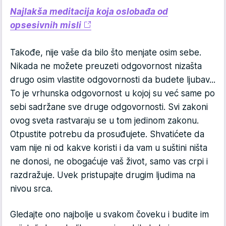
Najlakša meditacija koja oslobađa od
opsesivnih misli
Takođe, nije vaše da bilo što menjate osim sebe.
Nikada ne možete preuzeti odgovornost nizašta
drugo osim vlastite odgovornosti da budete ljubav...
To je vrhunska odgovornost u kojoj su već same po
sebi sadržane sve druge odgovornosti. Svi zakoni
ovog sveta rastvaraju se u tom jedinom zakonu.
Otpustite potrebu da prosuđujete. Shvatićete da
vam nije ni od kakve koristi i da vam u suštini ništa
ne donosi, ne obogaćuje vaš život, samo vas crpi i
razdražuje. Uvek pristupajte drugim ljudima na
nivou srca.
Gledajte ono najbolje u svakom čoveku i budite im