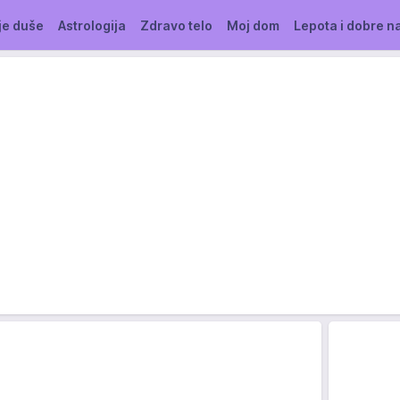
je duše
Astrologija
Zdravo telo
Moj dom
Lepota i dobre n