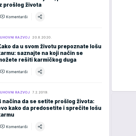
iz prošlog života
Komentariši
UHOVNI RAZVOJ
20.8.2020.
Kako da u svom životu prepoznate lošu
karmu: saznajte na koji način se
možete rešiti karmičkog duga
Komentariši
UHOVNI RAZVOJ
7.2.2019.
4 načina da se setite prošlog života:
evo kako da predosetite i sprečite lošu
karmu
Komentariši