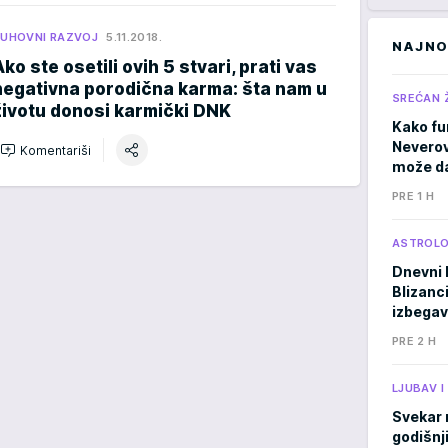
UHOVNI RAZVOJ
5.11.2018.
NAJNO
Ako ste osetili ovih 5 stvari, prati vas
negativna porodična karma: šta nam u
SREĆAN 
životu donosi karmički DNK
Kako fu
Neverov
Komentariši
može da
PRE 1 H
ASTROLO
Dnevni 
Blizanci
izbegav
PRE 2 H
LJUBAV 
Svekar 
godišnji