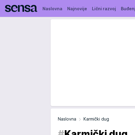
Naslovna
Najnovije
Lični razvoj
Buđen
Naslovna
Karmički dug
#
Karmički dug