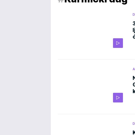
D
A
D