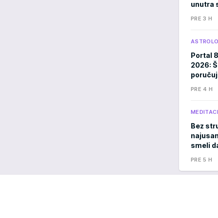
unutra s
PRE 3 H
ASTROLO
Portal 
2026: Š
poručuj
PRE 4 H
MEDITACI
Bez stru
najusam
smeli d
PRE 5 H