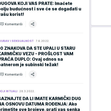
DUGOVA KOJI VAS PRATE: Imaćete
bolju budućnost i sve će se događati u
vašu korist!
Komentariši
JUBAV I SEKSUALNOST
7.6.2022.
10 ZNAKOVA DA STE UPALI U STARU
KARMIČKU VEZU - PROŠLOST VAM
VRAĆA DUPLO: Ovaj odnos sa
patnerom je subinski težak!
Komentariši
OJI RITUALI
28.3.2022.
SAZNAJTE DA LI IMATE KARMIČKI DUG
NA OSNOVU DATUMA ROĐENJA: Ako
primetite ove brojeve, prati vas senka