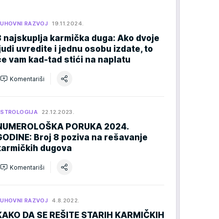
UHOVNI RAZVOJ
19.11.2024.
3 najskuplja karmička duga: Ako dvoje
ljudi uvredite i jednu osobu izdate, to
će vam kad-tad stići na naplatu
Komentariši
STROLOGIJA
22.12.2023.
NUMEROLOŠKA PORUKA 2024.
GODINE: Broj 8 poziva na rešavanje
karmičkih dugova
Komentariši
UHOVNI RAZVOJ
4.8.2022.
KAKO DA SE REŠITE STARIH KARMIČKIH