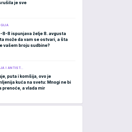
rušila je sve
GIJA
8-8-8 ispunjava želje 8. avgusta
ta može da vam se ostvari, a šta
e vašem broju sudbine?
JA I ANTIST…
je, puta i komšija, ovo je
ljenija kuća na svetu: Mnogi ne bi
a prenoće, a vlada mir