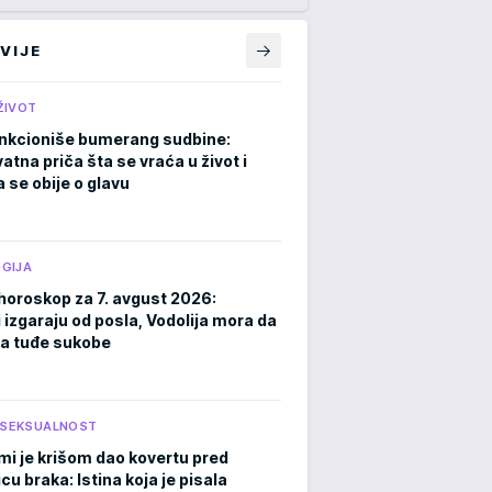
VIJE
ŽIVOT
nkcioniše bumerang sudbine:
atna priča šta se vraća u život i
 se obije o glavu
GIJA
horoskop za 7. avgust 2026:
 izgaraju od posla, Vodolija mora da
a tuđe sukobe
I SEKSUALNOST
mi je krišom dao kovertu pred
cu braka: Istina koja je pisala