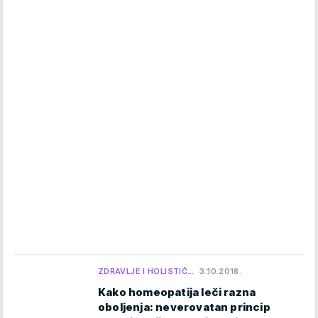
ZDRAVLJE I HOLISTIČ…
3.10.2018.
Kako homeopatija leči razna
oboljenja: neverovatan princip