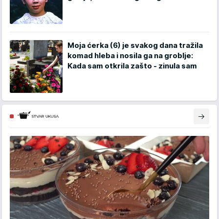
Moja ćerka (6) je svakog dana tražila
komad hleba i nosila ga na groblje:
Kada sam otkrila zašto - zinula sam