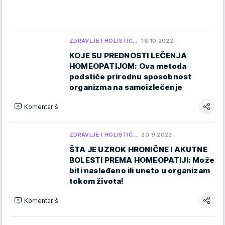
ZDRAVLJE I HOLISTIČ…
16.10.2022.
KOJE SU PREDNOSTI LEČENJA
HOMEOPATIJOM: Ova metoda
podstiče prirodnu sposobnost
organizma na samoizlečenje
Komentariši
ZDRAVLJE I HOLISTIČ…
20.9.2022.
ŠTA JE UZROK HRONIČNE I AKUTNE
BOLESTI PREMA HOMEOPATIJI: Može
biti nasleđeno ili uneto u organizam
tokom života!
Komentariši