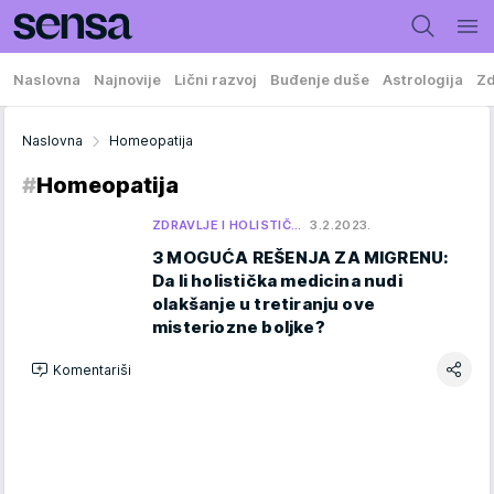
Naslovna
Najnovije
Lični razvoj
Buđenje duše
Astrologija
Zd
Naslovna
Homeopatija
#
Homeopatija
ZDRAVLJE I HOLISTIČ…
3.2.2023.
3 MOGUĆA REŠENJA ZA MIGRENU:
Da li holistička medicina nudi
olakšanje u tretiranju ove
misteriozne boljke?
Komentariši