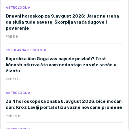
ASTROLOGIJA
Dnevni horoskop za 9. avgust 2026: Jarac ne treba
da sluša tuđe savete, Škorpija vraća dugove i
poverenje
PRE 5 H
POPULARNA PSIHOLOGI…
Koja slika Van Goga vas najviše privlači? Test
ličnosti otkriva šta vam nedostaje za više sreće u
životu
PRE 11 H
ASTROLOGIJA
Za 4 horoskopska znaka 8. avgust 2026. biće moćan
dan: Kroz Lavlji portal stižu važne novčane promene
PRE 14 H