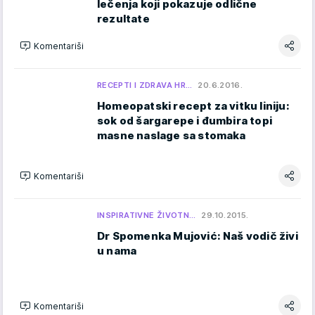
lečenja koji pokazuje odlične
rezultate
Komentariši
RECEPTI I ZDRAVA HR…
20.6.2016.
Homeopatski recept za vitku liniju:
sok od šargarepe i đumbira topi
masne naslage sa stomaka
Komentariši
INSPIRATIVNE ŽIVOTN…
29.10.2015.
Dr Spomenka Mujović: Naš vodič živi
u nama
Komentariši