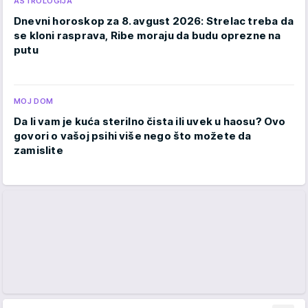
ASTROLOGIJA
Dnevni horoskop za 8. avgust 2026: Strelac treba da
se kloni rasprava, Ribe moraju da budu oprezne na
putu
MOJ DOM
Da li vam je kuća sterilno čista ili uvek u haosu? Ovo
govori o vašoj psihi više nego što možete da
zamislite