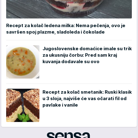
Recept za kolač ledena milka: Nema pečenja, ovo je
savršen spoj plazme, sladoleda i čokolade
Jugoslovenske domaćice imale su trik
za ukusniju čorbu: Pred sam kraj
kuvanja dodavale su ovo
Recept za kolač smetanik: Ruski klasik
u 3 sloja, najviše će vas očarati fil od
pavlake i vanile