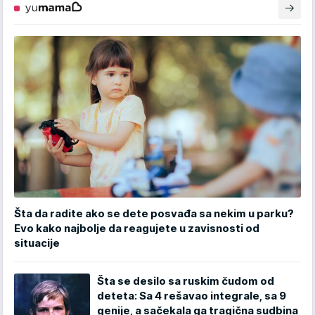
Šta da radite ako se dete posvađa sa nekim u parku?
Evo kako najbolje da reagujete u zavisnosti od
situacije
Šta se desilo sa ruskim čudom od
deteta: Sa 4 rešavao integrale, sa 9
genije, a sačekala ga tragična sudbina