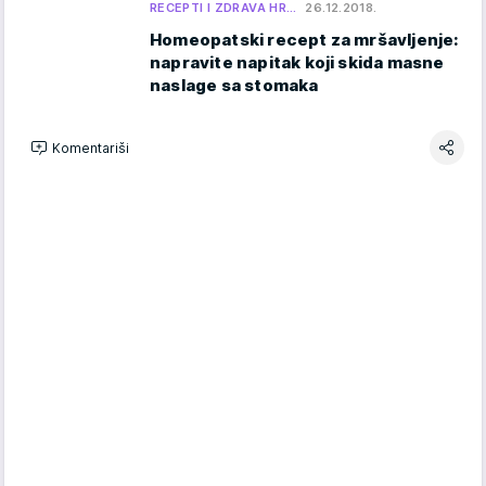
RECEPTI I ZDRAVA HR…
26.12.2018.
Homeopatski recept za mršavljenje:
napravite napitak koji skida masne
naslage sa stomaka
Komentariši