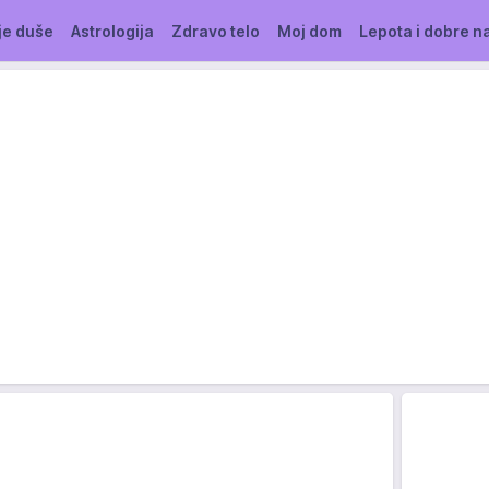
je duše
Astrologija
Zdravo telo
Moj dom
Lepota i dobre n