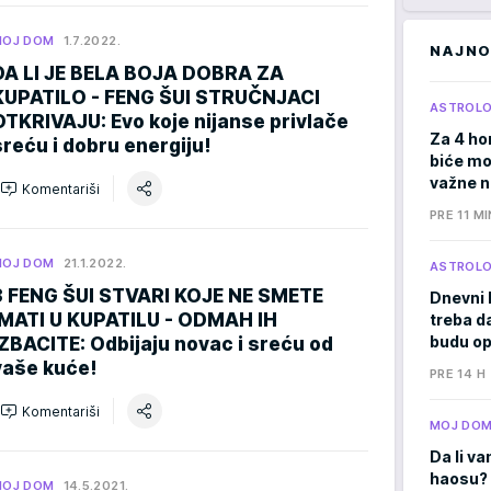
MOJ DOM
1.7.2022.
NAJNO
DA LI JE BELA BOJA DOBRA ZA
KUPATILO - FENG ŠUI STRUČNJACI
ASTROLO
OTKRIVAJU: Evo koje nijanse privlače
Za 4 ho
sreću i dobru energiju!
biće moć
važne 
Komentariši
PRE 11 MI
MOJ DOM
21.1.2022.
ASTROLO
3 FENG ŠUI STVARI KOJE NE SMETE
Dnevni 
IMATI U KUPATILU - ODMAH IH
treba d
budu op
IZBACITE: Odbijaju novac i sreću od
vaše kuće!
PRE 14 H
Komentariši
MOJ DO
Da li va
haosu? 
MOJ DOM
14.5.2021.