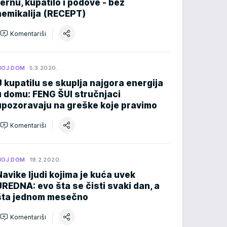
rernu, kupatilo i podove - bez
hemikalija (RECEPT)
Komentariši
MOJ DOM
5.3.2020.
U kupatilu se skuplja najgora energija
u domu: FENG ŠUI stručnjaci
upozoravaju na greške koje pravimo
Komentariši
MOJ DOM
19.2.2020.
Navike ljudi kojima je kuća uvek
UREDNA: evo šta se čisti svaki dan, a
šta jednom mesečno
Komentariši