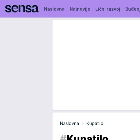
Naslovna
Najnovije
Lični razvoj
Buđen
Naslovna
Kupatilo
#
Kupatilo