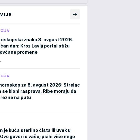
VIJE
GIJA
roskopska znaka 8. avgust 2026.
an dan: Kroz Lavlji portal stižu
novčane promene
N
GIJA
horoskop za 8. avgust 2026: Strelac
a se kloni rasprava, Ribe moraju da
rezne na putu
M
m je kuća sterilno čista ili uvek u
Ovo govori o vašoj psihi više nego