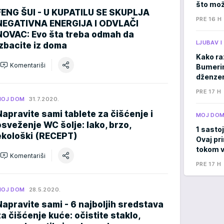
što mož
FENG ŠUI - U KUPATILU SE SKUPLJA
PRE 16 H
NEGATIVNA ENERGIJA I ODVLAČI
NOVAC: Evo šta treba odmah da
LJUBAV 
izbacite iz doma
Kako ra
Komentariši
Bumerima
dženzer
PRE 17 H
MOJ DOM
31.7.2020.
Napravite sami tablete za čišćenje i
MOJ DO
osveženje WC šolje: lako, brzo,
1 sastoj
ekološki (RECEPT)
Ovaj pri
tokom v
Komentariši
PRE 17 H
MOJ DOM
28.5.2020.
Napravite sami - 6 najboljih sredstava
za čišćenje kuće: očistite staklo,