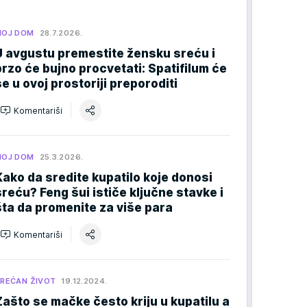
MOJ DOM
28.7.2026.
U avgustu premestite žensku sreću i
brzo će bujno procvetati: Spatifilum će
se u ovoj prostoriji preporoditi
Komentariši
MOJ DOM
25.3.2026.
Kako da sredite kupatilo koje donosi
sreću? Feng šui ističe ključne stavke i
šta da promenite za više para
Komentariši
REĆAN ŽIVOT
19.12.2024.
Zašto se mačke često kriju u kupatilu a