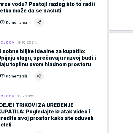
mrze vodu? Postoji razlog što to radi i
retko može da se nasluti
Komentariši
MOJ DOM
18.10.2024.
4 sobne biljke idealne za kupatilo:
Upijaju vlagu, sprečavaju razvoj buđi i
daju toplinu ovom hladnom prostoru
Komentariši
MOJ DOM
25.7.2023.
IDEJE I TRIKOVI ZA UREĐENJE
KUPATILA: Pogledajte kratak video i
sredite svoj prostor kako ste oduvek
eleli