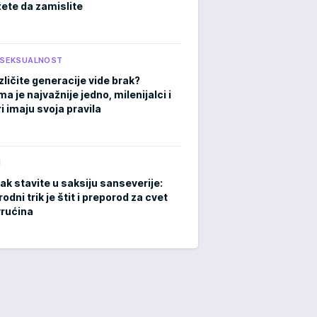
ete da zamislite
I SEKSUALNOST
zličite generacije vide brak?
 je najvažnije jedno, milenijalci i
i imaju svoja pravila
M
ak stavite u saksiju sanseverije:
rodni trik je štit i preporod za cvet
rućina