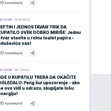
Komentariši
MOJ DOM
19.10.2022.
JEFTIN I JEDNOSTAVAN TRIK DA
KUPATILO UVEK DOBRO MIRIŠE: Jednu
stvar stavite u rolnu toalet papira -
oduševiće vas!
Komentariši
MOJ DOM
26.7.2022.
GDE U KUPATILU TREBA DA OKAČITE
OGLEDALO: Feng šui upozorenje - ako
se ovo vidi u odrazu, skupljate lošu
energiju!
Komentariši