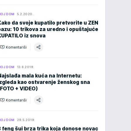
MOJ DOM
5.2.2020.
Kako da svoje kupatilo pretvorite u ZEN
oazu: 10 trikova za uredno i opuštajuće
KUPATILO iz snova
Komentariši
MOJ DOM
13.8.2019.
Najslađa mala kuća na Internetu:
izgleda kao ostvarenje ženskog sna
(FOTO + VIDEO)
Komentariši
MOJ DOM
29.5.2019.
3 feng šui brza trika koja donose novac