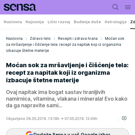
Naslovna
Najnovije
Lični razvoj
Buđenje duše
Astrologija
Zd
Naslovna
Zdravo telo
Recepti i zdrava hrana
Moćan sok
za mršavljenje i čišćenje tela: recept za napitak koji iz organizma
izbacuje štetne materije
Moćan sok za mršavljenje i čišćenje tela:
recept za napitak koji iz organizma
izbacuje štetne materije
Ovaj napitak ima bogat sastav hranljivih
namirnica, vitamina, vlakana i minerala! Evo kako
da ga napravite sami...
Objavljeno 06.05.2019. 13:18h
→ 07.05.2019. 12:49h
Dodajte Sensa u vaš Google izbor