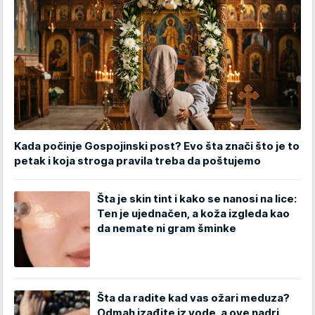
Kada počinje Gospojinski post? Evo šta znači što je to
petak i koja stroga pravila treba da poštujemo
Šta je skin tint i kako se nanosi na lice:
Ten je ujednačen, a koža izgleda kao
da nemate ni gram šminke
Šta da radite kad vas ožari meduza?
Odmah izađite iz vode, a ove nadri