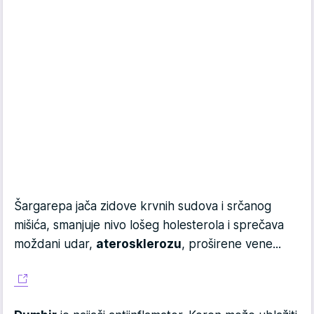
Šargarepa jača zidove krvnih sudova i srčanog
mišića, smanjuje nivo lošeg holesterola i sprečava
moždani udar,
aterosklerozu
, proširene vene...