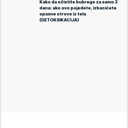
Kako da očistite bubrege za samo 2
dana: ako ovo pojedete, izbacićete
opasne otrove iz tela
(DETOKSIKACIJA)