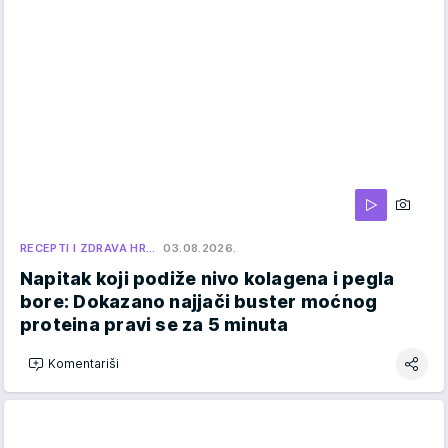
RECEPTI I ZDRAVA HR…
03.08.2026.
Napitak koji podiže nivo kolagena i pegla
bore: Dokazano najjači buster moćnog
proteina pravi se za 5 minuta
Komentariši