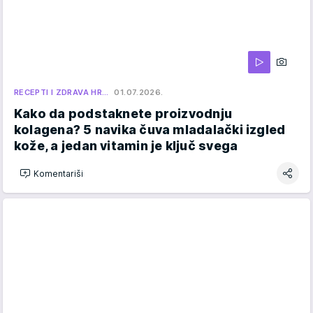
RECEPTI I ZDRAVA HR…
01.07.2026.
Kako da podstaknete proizvodnju
kolagena? 5 navika čuva mladalački izgled
kože, a jedan vitamin je ključ svega
Komentariši