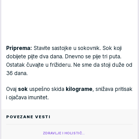
Priprema:
Stavite sastojke u sokovnik. Sok koji
dobijete pijte dva dana. Dnevno se pije tri puta.
Ostatak čuvajte u frižideru. Ne sme da stoji duže od
36 dana.
Ovaj
sok
uspešno skida
kilograme
, snižava pritisak
i ojačava imunitet.
POVEZANE VESTI
ZDRAVLJE I HOLISTIČ…