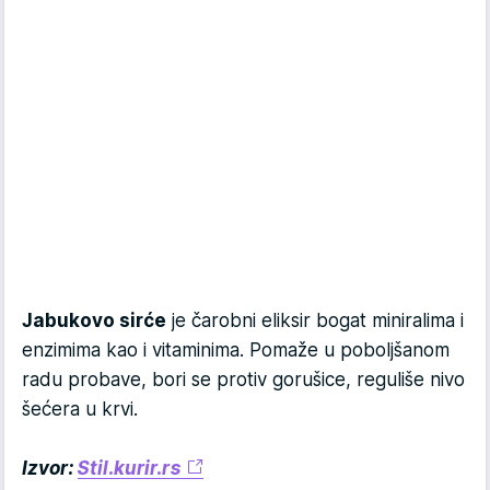
Jabukovo sirće
je čarobni eliksir bogat miniralima i
enzimima kao i vitaminima. Pomaže u poboljšanom
radu probave, bori se protiv gorušice, reguliše nivo
šećera u krvi.
Izvor:
Stil.kurir.rs