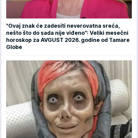
"Ovaj znak će zadesiti neverovatna sreća,
nešto što do sada nije viđeno": Veliki mesečni
horoskop za AVGUST 2026. godine od Tamare
Globe