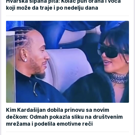
Hvarska sipana pita: Kolač pun oraha i voća
koji može da traje i po nedelju dana
Kim Kardašijan dobila prinovu sa novim
dečkom: Odmah pokazla sliku na društvenim
mrežama i podelila emotivne reči