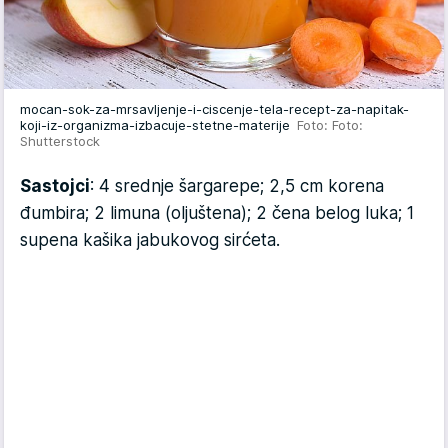
mocan-sok-za-mrsavljenje-i-ciscenje-tela-recept-za-napitak-
koji-iz-organizma-izbacuje-stetne-materije
Foto: Foto:
Shutterstock
Sastojci
: 4 srednje šargarepe; 2,5 cm korena
đumbira; 2 limuna (oljuštena); 2 čena belog luka; 1
supena kašika jabukovog sirćeta.