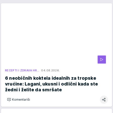
RECEPTI I ZDRAVA HR…
04.08.2026.
6 neobičnih koktela idealnih za tropske
vrućine: Lagani, ukusni i odlični kada ste
žedni i želite da smršate
Komentariši