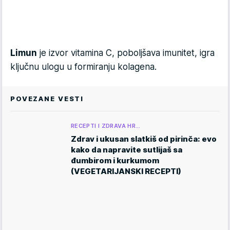
Limun
je izvor vitamina C, poboljšava imunitet, igra
ključnu ulogu u formiranju kolagena.
POVEZANE VESTI
RECEPTI I ZDRAVA HR…
Zdrav i ukusan slatkiš od pirinča: evo
kako da napravite sutlijaš sa
đumbirom i kurkumom
(VEGETARIJANSKI RECEPTI)