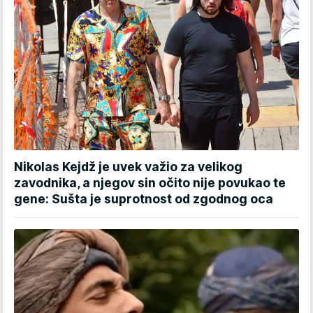
Nikolas Kejdž je uvek važio za velikog
zavodnika, a njegov sin očito nije povukao te
gene: Sušta je suprotnost od zgodnog oca