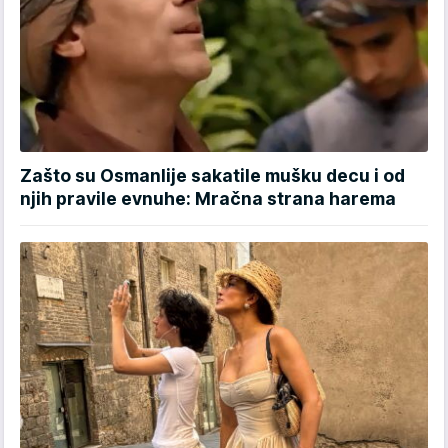
Zašto su Osmanlije sakatile mušku decu i od
njih pravile evnuhe: Mračna strana harema