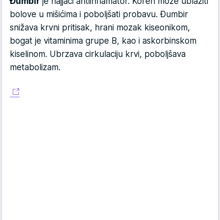
Đumbir
je najjači antiinflamator. Koren može ublažiti
bolove u mišićima i poboljšati probavu. Đumbir
snižava krvni pritisak, hrani mozak kiseonikom,
bogat je vitaminima grupe B, kao i askorbinskom
kiselinom. Ubrzava cirkulaciju krvi, poboljšava
metabolizam.