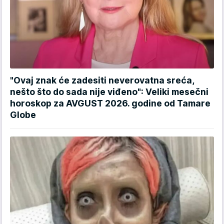
"Ovaj znak će zadesiti neverovatna sreća,
nešto što do sada nije viđeno": Veliki mesečni
horoskop za AVGUST 2026. godine od Tamare
Globe