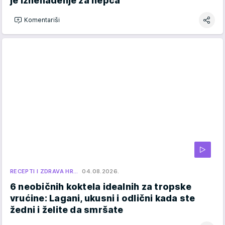
je iznenađenje za nepca
Komentariši
RECEPTI I ZDRAVA HR…
04.08.2026.
6 neobičnih koktela idealnih za tropske
vrućine: Lagani, ukusni i odlični kada ste
žedni i želite da smršate