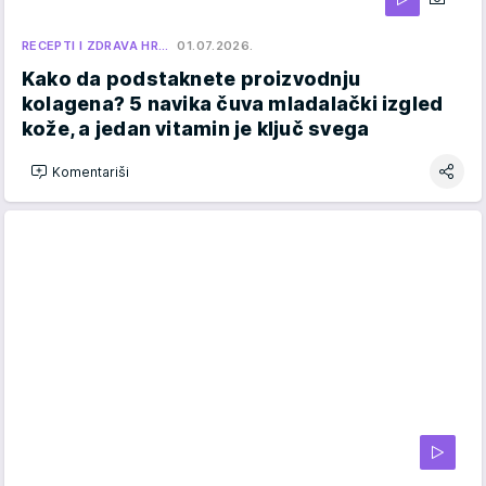
RECEPTI I ZDRAVA HR…
01.07.2026.
Kako da podstaknete proizvodnju
kolagena? 5 navika čuva mladalački izgled
kože, a jedan vitamin je ključ svega
Komentariši