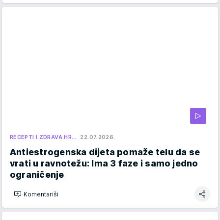
RECEPTI I ZDRAVA HR…
22.07.2026.
Antiestrogenska dijeta pomaže telu da se
vrati u ravnotežu: Ima 3 faze i samo jedno
ograničenje
Komentariši