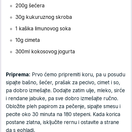
200g šećera
30g kukuruznog skroba
1 kašika limunovog soka
10g cimeta
300ml kokosovog jogurta
Priprema:
Prvo ćemo pripremiti koru, pa u posudu
sipajte bašno, šećer, prašak za pecivo, cimet i so,
pa dobro izmešajte. Dodajte zatim ulje, mleko, sirće
i rendane jabuke, pa sve dobro izmešajte ručno.
Obložite pleh papirom za pečenje, sipajte smesu i
pecite oko 30 minuta na 180 stepeni. Kada korica
postane zlatna, isključite rernu i ostavite a strane
da s eohladi.