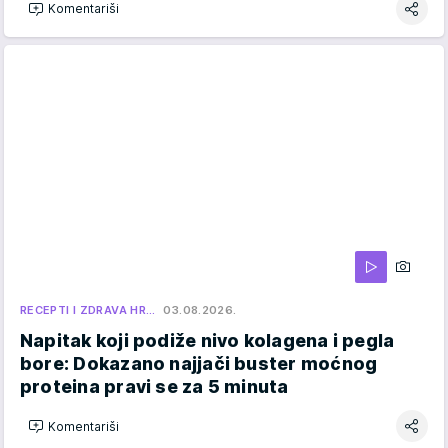
Komentariši
RECEPTI I ZDRAVA HR…
03.08.2026.
Napitak koji podiže nivo kolagena i pegla
bore: Dokazano najjači buster moćnog
proteina pravi se za 5 minuta
Komentariši