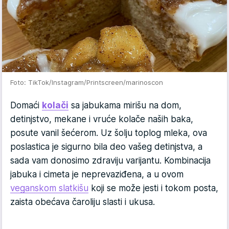
Foto: TikTok/Instagram/Printscreen/marinoscon
Domaći
kolači
sa jabukama mirišu na dom,
detinjstvo, mekane i vruće kolače naših baka,
posute vanil šećerom. Uz šolju toplog mleka, ova
poslastica je sigurno bila deo vašeg detinjstva, a
sada vam donosimo zdraviju varijantu. Kombinacija
jabuka i cimeta je neprevaziđena, a u ovom
veganskom slatkišu
koji se može jesti i tokom posta,
zaista obećava čaroliju slasti i ukusa.