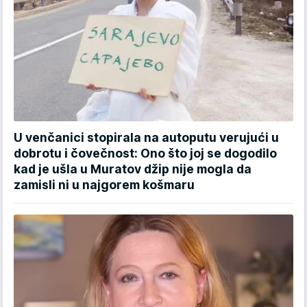
U venčanici stopirala na autoputu verujući u
dobrotu i čovečnost: Ono što joj se dogodilo
kad je ušla u Muratov džip nije mogla da
zamisli ni u najgorem košmaru