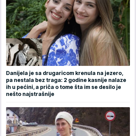
Danijela je sa drugaricom krenula na jezero,
pa nestala bez traga: 2 godine kasnije nalaze
ih u pećini, a priča o tome šta im se desilo je
nešto najstrašnije