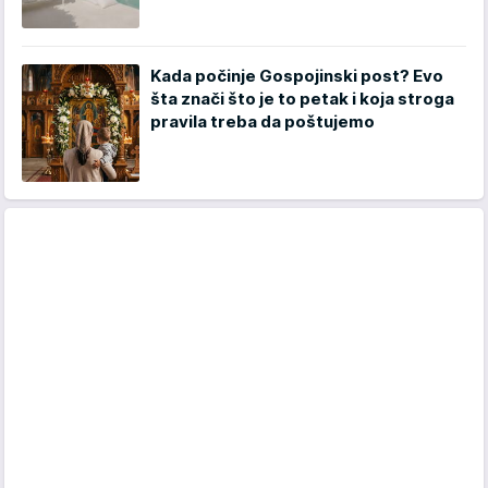
Kada počinje Gospojinski post? Evo
šta znači što je to petak i koja stroga
pravila treba da poštujemo