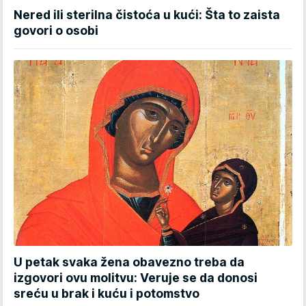
Nered ili sterilna čistoća u kući: Šta to zaista
govori o osobi
U petak svaka žena obavezno treba da
izgovori ovu molitvu: Veruje se da donosi
sreću u brak i kuću i potomstvo