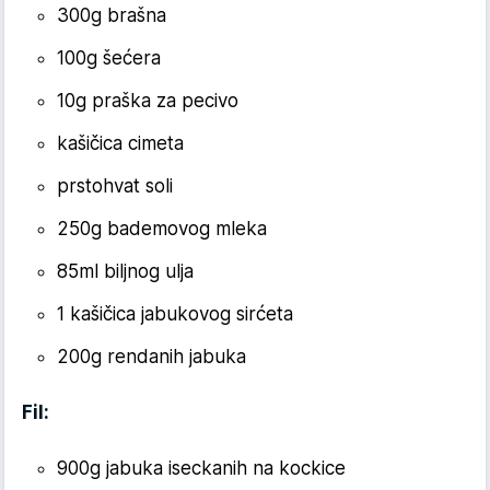
300g brašna
100g šećera
10g praška za pecivo
kašičica cimeta
prstohvat soli
250g bademovog mleka
85ml biljnog ulja
1 kašičica jabukovog sirćeta
200g rendanih jabuka
Fil:
900g jabuka iseckanih na kockice