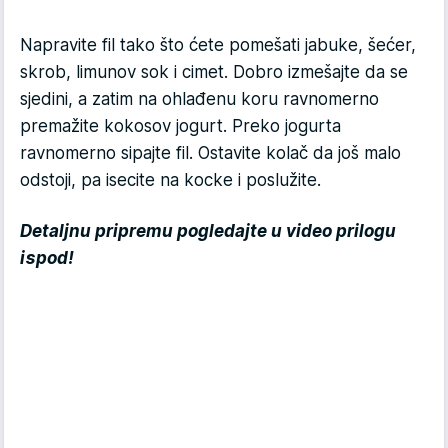
Napravite fil tako što ćete pomešati jabuke, šećer,
skrob, limunov sok i cimet. Dobro izmešajte da se
sjedini, a zatim na ohlađenu koru ravnomerno
premažite kokosov jogurt. Preko jogurta
ravnomerno sipajte fil. Ostavite kolač da još malo
odstoji, pa isecite na kocke i poslužite.
Detaljnu pripremu pogledajte u video prilogu
ispod!