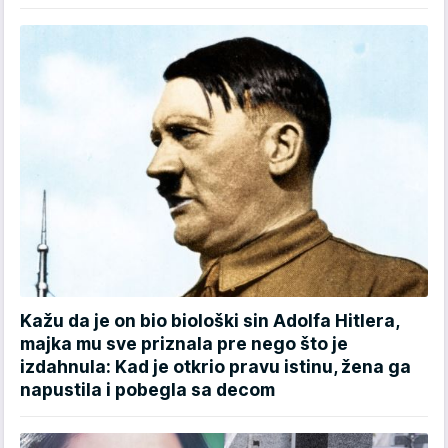
Kažu da je on bio biološki sin Adolfa Hitlera,
majka mu sve priznala pre nego što je
izdahnula: Kad je otkrio pravu istinu, žena ga
napustila i pobegla sa decom