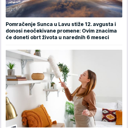
Pomračenje Sunca u Lavu stiže 12. avgusta i
donosi neočekivane promene: Ovim znacima
će doneti obrt života u narednih 6 meseci