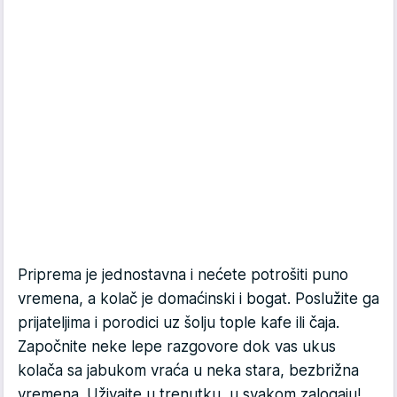
Priprema je jednostavna i nećete potrošiti puno
vremena, a kolač je domaćinski i bogat. Poslužite ga
prijateljima i porodici uz šolju tople kafe ili čaja.
Započnite neke lepe razgovore dok vas ukus
kolača sa jabukom vraća u neka stara, bezbrižna
vremena. Uživajte u trenutku, u svakom zalogaju!