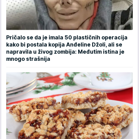
Pričalo se da je imala 50 plastičnih operacija
kako bi postala kopija Anđeline Džoli, ali se
napravila u živog zombija: Međutim istina je
mnogo strašnija