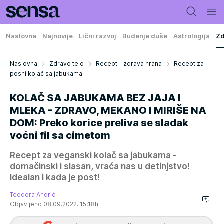
Naslovna
Najnovije
Lični razvoj
Buđenje duše
Astrologija
Zd
Naslovna
Zdravo telo
Recepti i zdrava hrana
Recept za
posni kolač sa jabukama
KOLAČ SA JABUKAMA BEZ JAJA I
MLEKA - ZDRAVO, MEKANO I MIRIŠE NA
DOM: Preko korice preliva se sladak
voćni fil sa cimetom
Recept za veganski kolač sa jabukama -
domačinski i slasan, vraća nas u detinjstvo!
Idealan i kada je post!
Teodora Andrić
Objavljeno 08.09.2022. 15:18h