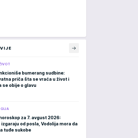
VIJE
ŽIVOT
nkcioniše bumerang sudbine:
atna priča šta se vraća u život i
 se obije o glavu
GIJA
horoskop za 7. avgust 2026:
 izgaraju od posla, Vodolija mora da
a tuđe sukobe