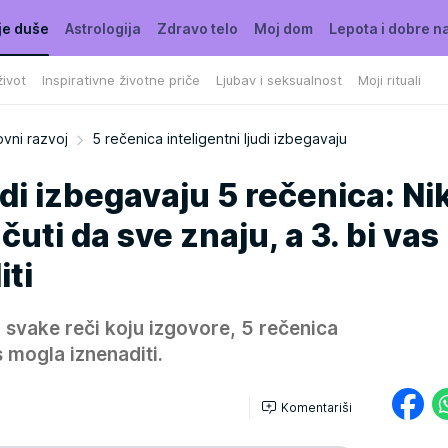
je duše
Astrologija
Zdravo telo
Moj dom
Lepota i dobre n
ivot
Inspirativne životne priče
Ljubav i seksualnost
Moji rituali
vni razvoj
5 rečenica inteligentni ljudi izbegavaju
udi izbegavaju 5 rečenica: Ni
čuti da sve znaju, a 3. bi vas
ti
su svake reči koju izgovore, 5 rečenica
s mogla iznenaditi.
Komentariši