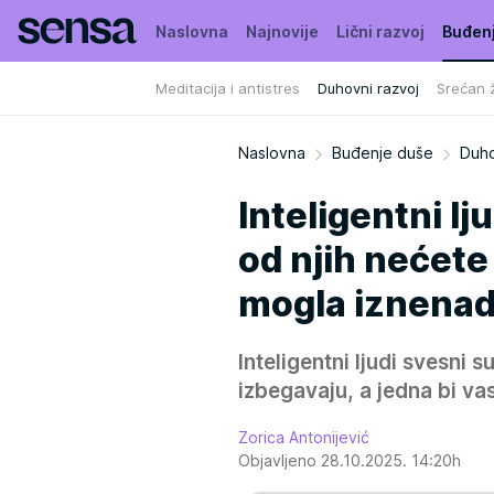
Naslovna
Najnovije
Lični razvoj
Buđen
Meditacija i antistres
Duhovni razvoj
Srećan ž
Naslovna
Buđenje duše
Duho
Inteligentni lj
od njih nećete 
mogla iznenadi
Inteligentni ljudi svesni 
izbegavaju, a jedna bi va
Zorica Antonijević
Objavljeno 28.10.2025. 14:20h