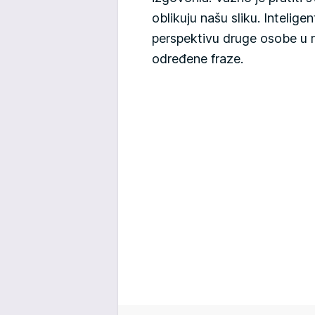
oblikuju našu sliku. Intelige
perspektivu druge osobe u 
određene fraze.