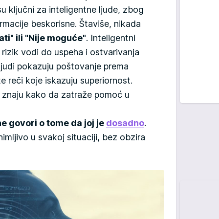
su ključni za inteligentne ljude, zbog
rmacije beskorisne. Štaviše, nikada
ati" ili "Nije moguće"
. Inteligentni
a rizik vodi do uspeha i ostvarivanja
i ljudi pokazuju poštovanje prema
e reči koje iskazuju superiornost.
pa znaju kako da zatraže pomoć u
e govori o tome da joj je
dosadno
.
ljivo u svakoj situaciji, bez obzira