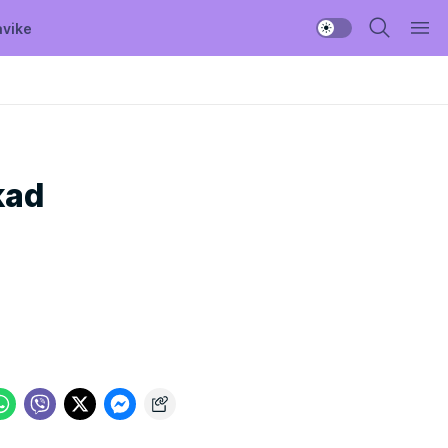
avike
kad