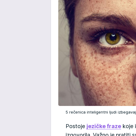
5 rečenica inteligentni ljudi izbegava
Postoje
jezičke fraze
koje 
izgovorila. Važno je pratiti s