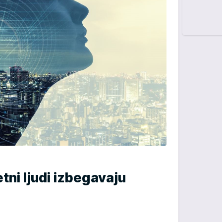
tni ljudi izbegavaju
a