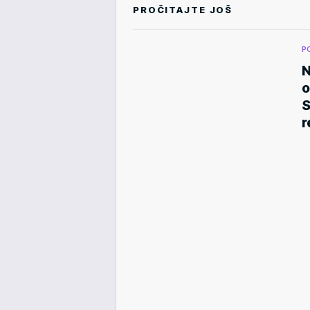
PROČITAJTE JOŠ
P
N
o
S
r