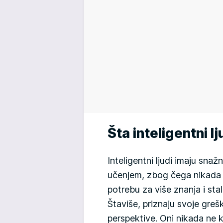
Šta inteligentni l
Inteligentni ljudi imaju sna
učenjem, zbog čega nikada 
potrebu za više znanja i sta
Štaviše, priznaju svoje greš
perspektive. Oni nikada ne 