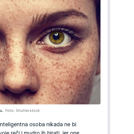
ju.
Foto: Shutterstock
inteligentna osoba nikada ne bi
voje reči i mudro ih birati, jer one