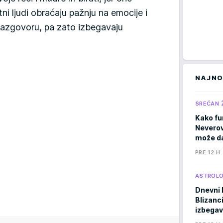
ntni ljudi obraćaju pažnju na emocije i
razgovoru, pa zato izbegavaju
NAJNO
SREĆAN 
Kako fu
Neverov
može da
PRE 12 H
ASTROLO
Dnevni 
Blizanci
izbegav