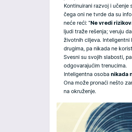
Kontinuirani razvoj i učenje 
čega oni ne tvrde da su info
neće reći: "
Ne vredi rizikov
ljudi traže rešenja; veruju d
životnih ciljeva. Inteligentn
drugima, pa nikada ne korist
Svesni su svojih slabosti, 
odgovarajućim trenucima.
Inteligentna osoba
nikada n
Ona može pronaći nešto zanim
na okruženje.