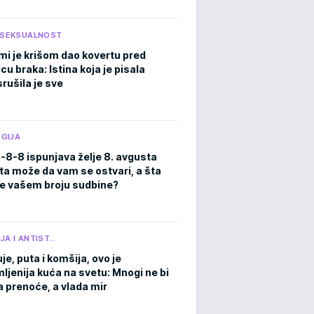
I SEKSUALNOST
mi je krišom dao kovertu pred
cu braka: Istina koja je pisala
rušila je sve
GIJA
8-8-8 ispunjava želje 8. avgusta
ta može da vam se ostvari, a šta
e vašem broju sudbine?
JA I ANTIST…
je, puta i komšija, ovo je
ljenija kuća na svetu: Mnogi ne bi
a prenoće, a vlada mir