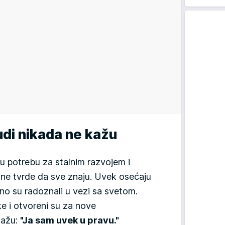
judi nikada ne kažu
žnu potrebu za stalnim razvojem i
ne tvrde da sve znaju. Uvek osećaju
lno su radoznali u vezi sa svetom.
ke i otvoreni su za nove
kažu:
"Ja sam uvek u pravu."