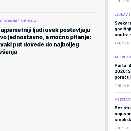
PRE 13 H
LJUBAV 
OPULARNA PSIHOLOGI…
Svekar 
godišnji
ajpametniji ljudi uvek postavljaju
unutra s
vo jednostavno, a moćno pitanje:
vaki put dovede do najboljeg
PRE 13 H
ešenja
ASTROLO
Portal 
2026: Š
poručuj
PRE 14 H
MEDITACI
Bez stru
najusam
smeli d
PRE 15 H