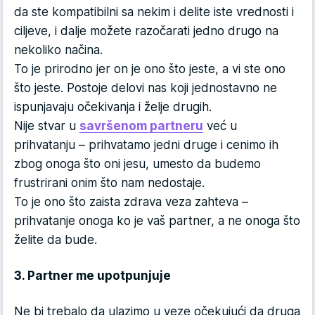
da ste kompatibilni sa nekim i delite iste vrednosti i
ciljeve, i dalje možete razočarati jedno drugo na
nekoliko načina.
To je prirodno jer on je ono što jeste, a vi ste ono
što jeste. Postoje delovi nas koji jednostavno ne
ispunjavaju očekivanja i želje drugih.
Nije stvar u
savršenom partneru
već u
prihvatanju – prihvatamo jedni druge i cenimo ih
zbog onoga što oni jesu, umesto da budemo
frustrirani onim što nam nedostaje.
To je ono što zaista zdrava veza zahteva –
prihvatanje onoga ko je vaš partner, a ne onoga što
želite da bude.
3. Partner me upotpunjuje
Ne bi trebalo da ulazimo u veze očekujući da druga