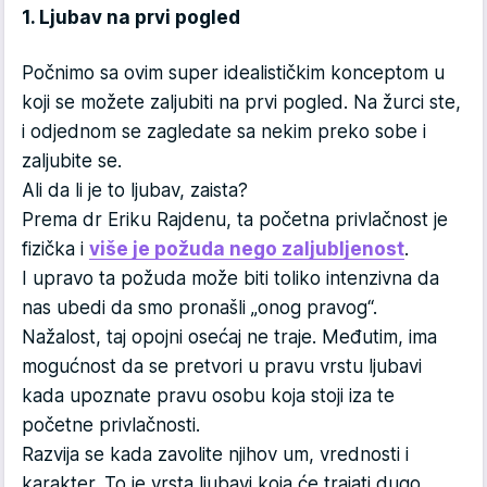
1. Ljubav na prvi pogled
Počnimo sa ovim super idealističkim konceptom u
koji se možete zaljubiti na prvi pogled. Na žurci ste,
i odjednom se zagledate sa nekim preko sobe i
zaljubite se.
Ali da li je to ljubav, zaista?
Prema dr Eriku Rajdenu, ta početna privlačnost je
fizička i
više je požuda nego zaljubljenost
.
I upravo ta požuda može biti toliko intenzivna da
nas ubedi da smo pronašli „onog pravog“.
Nažalost, taj opojni osećaj ne traje. Međutim, ima
mogućnost da se pretvori u pravu vrstu ljubavi
kada upoznate pravu osobu koja stoji iza te
početne privlačnosti.
Razvija se kada zavolite njihov um, vrednosti i
karakter. To je vrsta ljubavi koja će trajati dugo