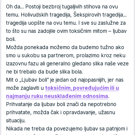
Oh da... Postoji bezbroj tugaljivih stihova na ovu
temu. Holivudskih tragedija, Šekspirovih tragedija...
tragedija uopšte na ovu temu. I sve su zaslužne za
to što su nas zadojile ovim toksičnim mitom – ljubav
boli.
Možda ponekada možemo da budemo tužno ako
smo u sukobu sa partnerom, prolazimo kroz neku
izazovnu fazu ali generalno gledano slika naše veze
ne bi trebalo da bude slika bola.
Mit o „Ljubav boli“ je jedan od najopasnijih, jer nas
može zaglaviti u
toksičnim, povređujućim ili u
najmanju ruku neusklađenim odnosima
.
Prihvatanje da ljubav boli znači da nepotrebno
prihvatate, možda čak i opravdavanje, užasnu
situaciju.
Nikada ne treba da povezujemo ljubav sa patnjom i