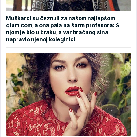
Muškarci su čeznuli za našom najlepšom
glumicom, a ona pala na šarm profesora: S
njom je bio u braku, a vanbračnog sina
napravio njenoj koleginici