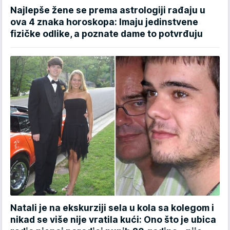
Najlepše žene se prema astrologiji rađaju u
ova 4 znaka horoskopa: Imaju jedinstvene
fizičke odlike, a poznate dame to potvrđuju
Natali je na ekskurziji sela u kola sa kolegom i
nikad se više nije vratila kući: Ono što je ubica