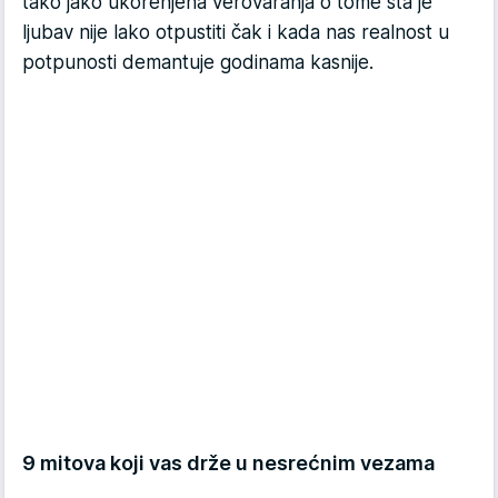
tako jako ukorenjena verovaranja o tome šta je
ljubav nije lako otpustiti čak i kada nas realnost u
potpunosti demantuje godinama kasnije.
9 mitova koji vas drže u nesrećnim vezama