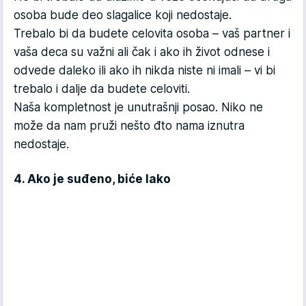
osoba bude deo slagalice koji nedostaje.
Trebalo bi da budete celovita osoba – vaš partner i
vaša deca su važni ali čak i ako ih život odnese i
odvede daleko ili ako ih nikda niste ni imali – vi bi
trebalo i dalje da budete celoviti.
Naša kompletnost je unutrašnji posao. Niko ne
može da nam pruži nešto đto nama iznutra
nedostaje.
4. Ako je suđeno, biće lako