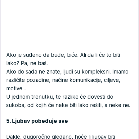
Ako je suđeno da bude, biće. Ali da li će to biti
lako? Pa, ne baš.
Ako do sada ne znate, ljudi su kompleksni. Imamo
različite pozadine, načine komunikacije, ciljeve,
motive...
U jednom trenutku, te razlike će dovesti do
sukoba, od kojih će neke biti lako rešiti, a neke ne.
5. Ljubav pobeđuje sve
Dakle, dugoročno gledano, hoće li ljubav biti