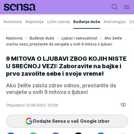
Naslovna
Najnovije
Lični razvoj
Buđenje duše
Astrologija
Zd
Naslovna
Buđenje duše
Ljubav i seksualnost
Ako želite
srećnu vezu, prestanite da verujete u ovih 9 mitova o ljubavi
9 MITOVA O LJUBAVI ZBOG KOJIH NISTE
U SREĆNOJ VEZI: Zaboravite na bajke i
prvo zavolite sebe i svoje vreme!
Ako želite zaista zdrav odnos, prestanite da
verujete u ovih 9 mitova o ljubavi
Objavljeno 31.08.2023. 10:12h
Dodajte Sensa u vaš Google izbor