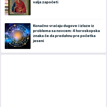
valja započeti
Konačno vraćaju dugove i izlaze iz
problema sa novcem: 4 horoskopska
znaka če da predahnu pre početka
jeseni