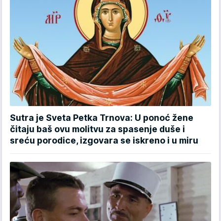
Sutra je Sveta Petka Trnova: U ponoć žene
čitaju baš ovu molitvu za spasenje duše i
sreću porodice, izgovara se iskreno i u miru