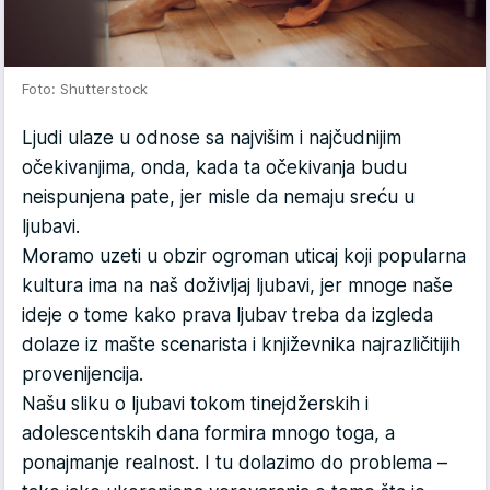
Foto: Shutterstock
Ljudi ulaze u odnose sa najvišim i najčudnijim
očekivanjima, onda, kada ta očekivanja budu
neispunjena pate, jer misle da nemaju sreću u
ljubavi.
Moramo uzeti u obzir ogroman uticaj koji popularna
kultura ima na naš doživljaj ljubavi, jer mnoge naše
ideje o tome kako prava ljubav treba da izgleda
dolaze iz mašte scenarista i književnika najrazličitijih
provenijencija.
Našu sliku o ljubavi tokom tinejdžerskih i
adolescentskih dana formira mnogo toga, a
ponajmanje realnost. I tu dolazimo do problema –