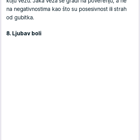
koju vezu. Jaka veza se gradi na poverenju, a ne
na negativnostima kao što su posesivnost ili strah
od gubitka.
8. Ljubav boli