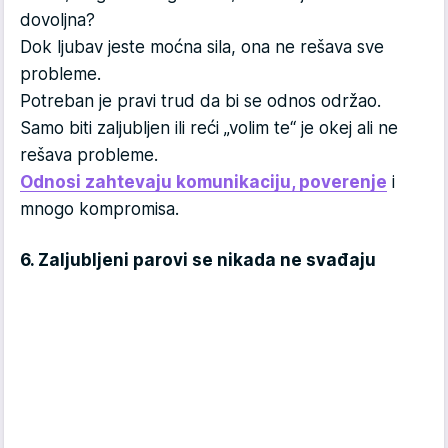
dovoljna?
Dok ljubav jeste moćna sila, ona ne rešava sve
probleme.
Potreban je pravi trud da bi se odnos održao.
Samo biti zaljubljen ili reći „volim te“ je okej ali ne
rešava probleme.
Odnosi zahtevaju komunikaciju, poverenje
i
mnogo kompromisa.
6. Zaljubljeni parovi se nikada ne svađaju