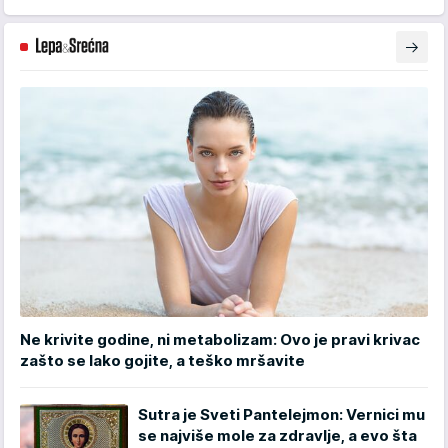
Ne krivite godine, ni metabolizam: Ovo je pravi krivac
zašto se lako gojite, a teško mršavite
Sutra je Sveti Pantelejmon: Vernici mu
se najviše mole za zdravlje, a evo šta