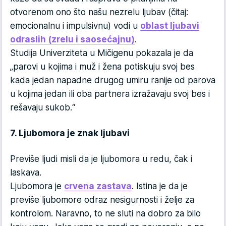
otvorenom ono što našu nezrelu ljubav (čitaj:
emocionalnu i impulsivnu) vodi u
oblast ljubavi
odraslih (zrelu i saosećajnu)
.
Studija Univerziteta u Mičigenu pokazala je da
„parovi u kojima i muž i žena potiskuju svoj bes
kada jedan napadne drugog umiru ranije od parova
u kojima jedan ili oba partnera izražavaju svoj bes i
rešavaju sukob.“
7. Ljubomora je znak ljubavi
Previše ljudi misli da je ljubomora u redu, čak i
laskava.
Ljubomora je
crvena zastava
. Istina je da je
previše ljubomore odraz nesigurnosti i želje za
kontrolom. Naravno, to ne sluti na dobro za bilo