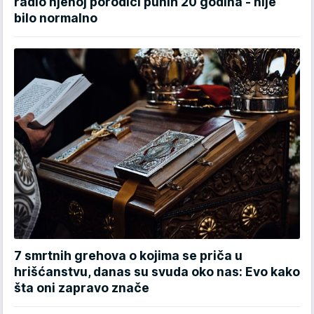
radio njenoj porodici punih 20 godina - nije
bilo normalno
7 smrtnih grehova o kojima se priča u
hrišćanstvu, danas su svuda oko nas: Evo kako
šta oni zapravo znače