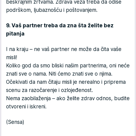
beskrajnim žrtvama. Zdrava veza treba da odiše
podrškom, ljubaznošću i poštovanjem.
9. Vaš partner treba da zna šta želite bez
pitanja
I na kraju – ne vaš partner ne može da čita vaše
misli!
Koliko god da smo bliski našim partnerima, oni neće
znati sve o nama. Niti ćemo znati sve o njima.
Očekivati da nam čitaju misli je nerealno i priprema
scenu za razočarenje i ozlojeđenost.
Nema zaobilaženja – ako želite zdrav odnos, budite
otvoreni i iskreni.
(Sensa)