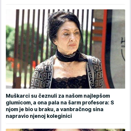
Muškarci su čeznuli za našom najlepšom
glumicom, a ona pala na šarm profesora: S
njom je bio u braku, a vanbračnog sina
napravio njenoj koleginici