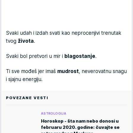
Svaki udah i izdah svati kao neprocenjivi trenutak
tvog
života
.
Svaki bol pretvori u mir i
blagostanje
.
Ti sve mođeš jer imaš
mudrost
, neverovatnu snagu
i sjajnu energiju.
POVEZANE VESTI
ASTROLOGIJA
Horoskop - šta nam nebo donosi u
februaru 2020. godine: čuvajte se