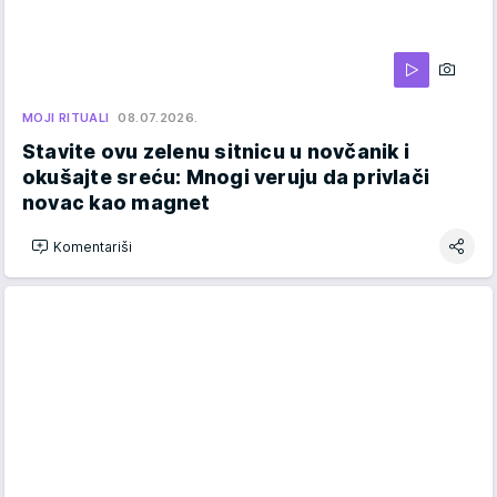
MOJI RITUALI
08.07.2026.
Stavite ovu zelenu sitnicu u novčanik i
okušajte sreću: Mnogi veruju da privlači
novac kao magnet
Komentariši