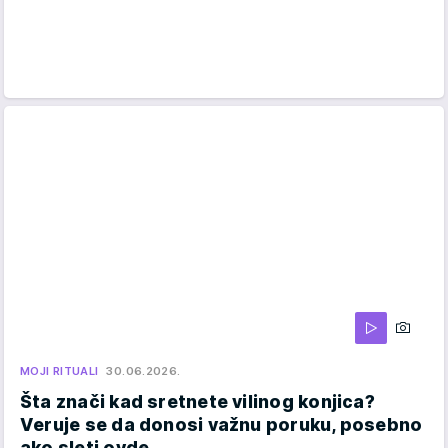
MOJI RITUALI
30.06.2026.
Šta znači kad sretnete vilinog konjica?
Veruje se da donosi važnu poruku, posebno
ako sleti ovde