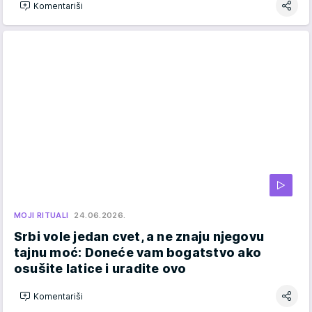
Komentariši
MOJI RITUALI
24.06.2026.
Srbi vole jedan cvet, a ne znaju njegovu
tajnu moć: Doneće vam bogatstvo ako
osušite latice i uradite ovo
Komentariši