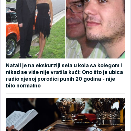
Natali je na ekskurziji sela u kola sa kolegom i
nikad se više nije vratila kući: Ono što je ubica
radio njenoj porodici punih 20 godina - nije
bilo normalno