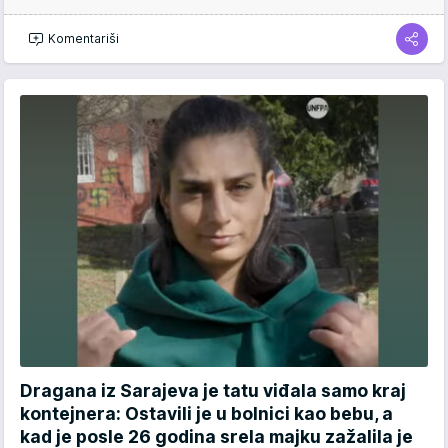
Komentariši
Dragana iz Sarajeva je tatu viđala samo kraj
kontejnera: Ostavili je u bolnici kao bebu, a
kad je posle 26 godina srela majku zažalila je