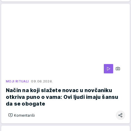
MOJI RITUALI
09.06.2026.
Način na koji slažete novac u novčaniku
otkriva puno o vama: Ovi ljudi imaju šansu
da se obogate
Komentariši