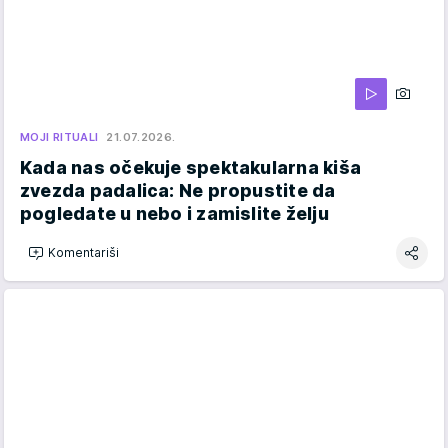
MOJI RITUALI
21.07.2026.
Kada nas očekuje spektakularna kiša
zvezda padalica: Ne propustite da
pogledate u nebo i zamislite želju
Komentariši