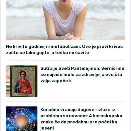
Ne krivite godine, ni metabolizam: Ovo je pravi krivac
zašto se lako gojite, a teško mršavite
Sutra je Sveti Pantelejmon: Vernici mu
se najviše mole za zdravlje, a evo šta
valja započeti
Konačno vraćaju dugove i izlaze iz
problema sa novcem: 4 horoskopska
znaka če da predahnu pre početka
jeseni