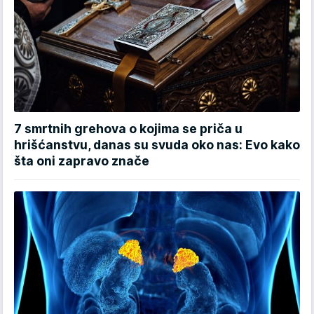
7 smrtnih grehova o kojima se priča u
hrišćanstvu, danas su svuda oko nas: Evo kako
šta oni zapravo znače