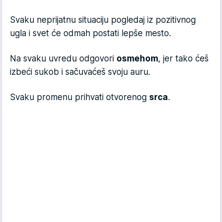
Svaku neprijatnu situaciju pogledaj iz pozitivnog
ugla i svet će odmah postati lepše mesto.
Na svaku uvredu odgovori
osmehom
, jer tako ćeš
izbeći sukob i sačuvaćeš svoju auru.
Svaku promenu prihvati otvorenog
srca
.