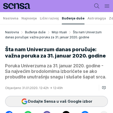
Naslovna
Najnovije
Lični razvoj
Buđenje duše
Astrologija
Zd
Naslovna
Buđenje duše
Moji rituali
Šta nam Univerzum
danas poručuje: važna poruka za 31. januar 2020. godine
Šta nam Univerzum danas poručuje:
važna poruka za 31. januar 2020. godine
Poruka Univerzuma za 31. januar 2020. godine -
Sa najvećim brodolomima izborićete se ako
probudite unutrašnju snagu i slušate šapat srca.
Objavljeno 31.01.2020. 12:42h
→ 12:49h
Dodajte Sensa u vaš Google izbor