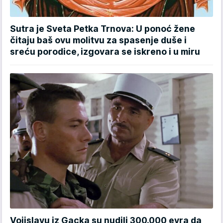
Sutra je Sveta Petka Trnova: U ponoć žene
čitaju baš ovu molitvu za spasenje duše i
sreću porodice, izgovara se iskreno i u miru
Vojislavu iz Gacka su nudili 300.000 evra da