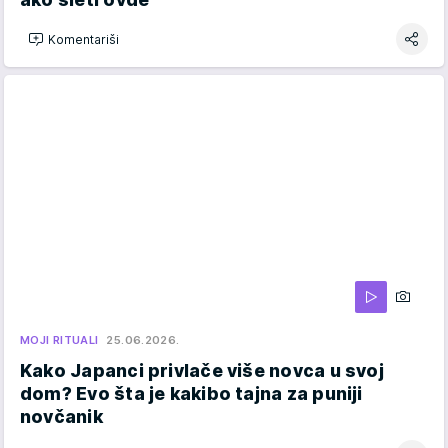
Komentariši
MOJI RITUALI
25.06.2026.
Kako Japanci privlače više novca u svoj
dom? Evo šta je kakibo tajna za puniji
novčanik