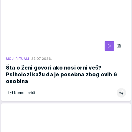
MOJI RITUALI
27.07.2026.
Šta o ženi govori ako nosi crni veš?
Psiholozi kažu da je posebna zbog ovih 6
osobina
Komentariši