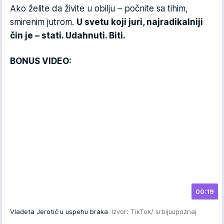
Ako želite da živite u obilju – počnite sa tihim,
smirenim jutrom.
U svetu koji juri, najradikalniji
čin je – stati. Udahnuti. Biti.
BONUS VIDEO:
00:19
Vladeta Jerotić u uspehu braka
Izvor: TikTok/ srbijuupoznaj