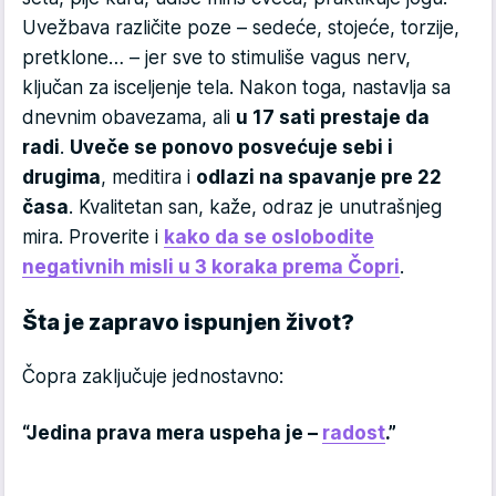
Uvežbava različite poze – sedeće, stojeće, torzije,
pretklone… – jer sve to stimuliše vagus nerv,
ključan za isceljenje tela. Nakon toga, nastavlja sa
dnevnim obavezama, ali
u 17 sati prestaje da
radi
.
Uveče se ponovo posvećuje sebi i
drugima
, meditira i
odlazi na spavanje pre 22
časa
. Kvalitetan san, kaže, odraz je unutrašnjeg
mira. Proverite i
kako da se oslobodite
negativnih misli u 3 koraka prema Čopri
.
Šta je zapravo ispunjen život?
Čopra zaključuje jednostavno:
“Jedina prava mera uspeha je –
radost
.”