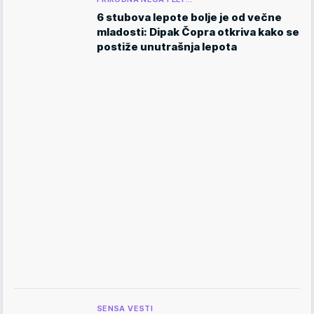
6 stubova lepote bolje je od večne
mladosti: Dipak Čopra otkriva kako se
postiže unutrašnja lepota
SENSA VESTI