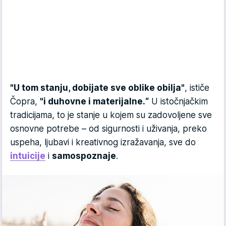
"U tom stanju, dobijate sve oblike obilja"
, ističe
Čopra,
"i duhovne i materijalne.“
U istočnjačkim
tradicijama, to je stanje u kojem su zadovoljene sve
osnovne potrebe – od sigurnosti i uživanja, preko
uspeha, ljubavi i kreativnog izražavanja, sve do
intuicije
i
samospoznaje
.