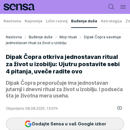
Naslovna
Najnovije
Lični razvoj
Buđenje duše
Astrologija
Zd
Naslovna
Buđenje duše
Moji rituali
Dipak Čopra savetuje
jednostavan ritual za život u izobilju
Dipak Čopra otkriva jednostavan ritual
za život u izobilju: Ujutru postavite sebi
4 pitanja, uveče radite ovo
Dipak Čopra preporučuje ima jednostavan
jutarnji i dnevni ritual za život u izobilju. I podseća
šta je životna mera useha.
Objavljeno 08.08.2025. 13:07h
Dodajte Sensa u vaš Google izbor