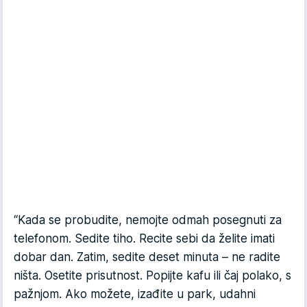
“Kada se probudite, nemojte odmah posegnuti za
telefonom. Sedite tiho. Recite sebi da želite imati
dobar dan. Zatim, sedite deset minuta – ne radite
ništa. Osetite prisutnost. Popijte kafu ili čaj polako, s
pažnjom. Ako možete, izađite u park, udahni