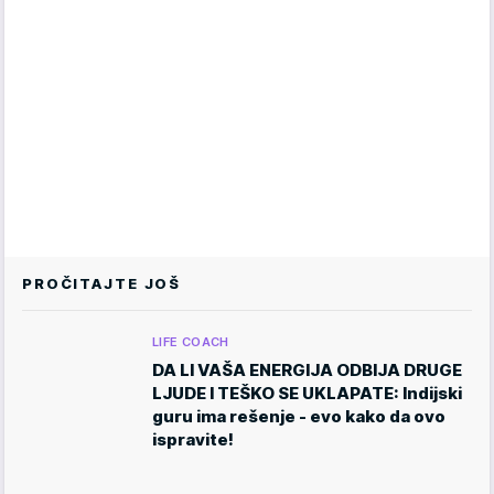
PROČITAJTE JOŠ
LIFE COACH
DA LI VAŠA ENERGIJA ODBIJA DRUGE
LJUDE I TEŠKO SE UKLAPATE: Indijski
guru ima rešenje - evo kako da ovo
ispravite!