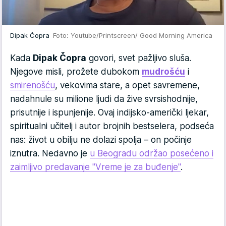
Dipak Čopra
Foto: Youtube/Printscreen/ Good Morning America
Kada
Dipak Čopra
govori, svet pažljivo sluša.
Njegove misli, prožete dubokom
mudrošću
i
smirenošću
, vekovima stare, a opet savremene,
nadahnule su milione ljudi da žive svrsishodnije,
prisutnije i ispunjenije. Ovaj indijsko-američki ljekar,
spiritualni učitelj i autor brojnih bestselera, podseća
nas: život u obilju ne dolazi spolja – on počinje
iznutra. Nedavno je
u Beogradu održao posećeno i
zaimljivo predavanje "Vreme je za buđenje"
.