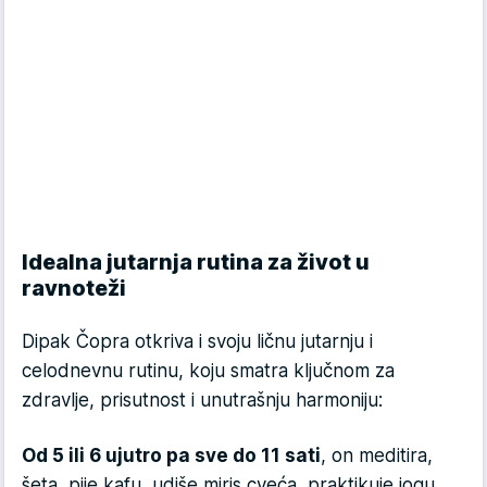
Idealna jutarnja rutina za život u
ravnoteži
Dipak Čopra otkriva i svoju ličnu jutarnju i
celodnevnu rutinu, koju smatra ključnom za
zdravlje, prisutnost i unutrašnju harmoniju:
Od 5 ili 6 ujutro pa sve do 11 sati
, on meditira,
šeta, pije kafu, udiše miris cveća, praktikuje jogu.