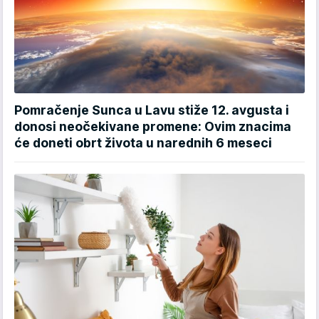
Pomračenje Sunca u Lavu stiže 12. avgusta i
donosi neočekivane promene: Ovim znacima
će doneti obrt života u narednih 6 meseci