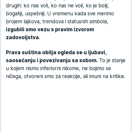
drugih: ko nas voli, ko nas ne voli, ko je bolji,
bogatiji, uspešniji. U vremenu kada sve merimo
brojem lajkova, trendova i statusnih simbola,
izgubili smo vezu s pravim izvorom
zadovoljstva
.
Prava suština obilja ogleda se u ljubavi,
saosećanju i povezivanju sa sobom.
To je stanje
u kojem nismo inferiorni nikome, ne bojimo se
ničega, otvoreni smo za reakcije, ali imuni na kritike.