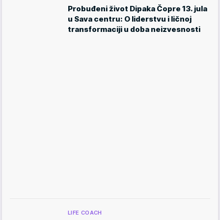
Probuđeni život Dipaka Čopre 13. jula
u Sava centru: O liderstvu i ličnoj
transformaciji u doba neizvesnosti
LIFE COACH