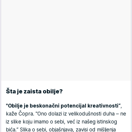
Šta je zaista obilje?
"Obilje je beskonačni potencijal kreativnosti“
,
kaže Čopra. "Ono dolazi iz velikodušnosti duha – ne
iz slike koju imamo o sebi, već iz našeg istinskog
bića.“ Slika o sebi, objašnjava, zavisi od mišljenja