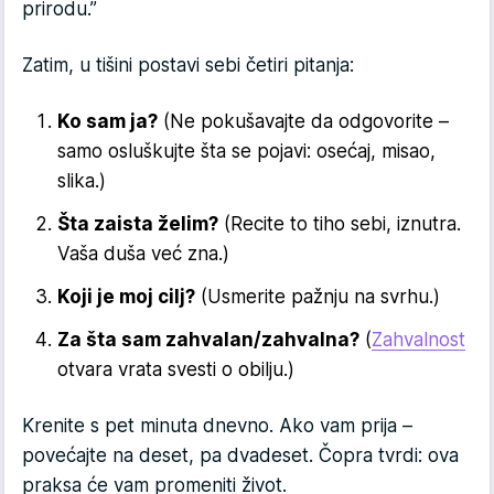
prirodu.”
Zatim, u tišini postavi sebi četiri pitanja:
Ko sam ja?
(Ne pokušavajte da odgovorite –
samo osluškujte šta se pojavi: osećaj, misao,
slika.)
Šta zaista želim?
(Recite to tiho sebi, iznutra.
Vaša duša već zna.)
Koji je moj cilj?
(Usmerite pažnju na svrhu.)
Za šta sam zahvalan/zahvalna?
(
Zahvalnost
otvara vrata svesti o obilju.)
Krenite s pet minuta dnevno. Ako vam prija –
povećajte na deset, pa dvadeset. Čopra tvrdi: ova
praksa će vam promeniti život.