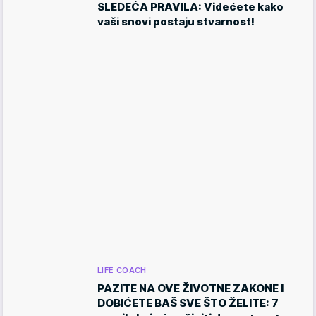
SLEDEĆA PRAVILA: Videćete kako
vaši snovi postaju stvarnost!
LIFE COACH
PAZITE NA OVE ŽIVOTNE ZAKONE I
DOBIĆETE BAŠ SVE ŠTO ŽELITE: 7