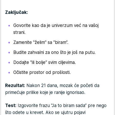
Zaključak:
Govorite kao da je univerzum već na vašoj
strani.
Zamenite "želim" sa "biram“.
Budite zahvalni za ono što je još na putu.
Dodajte "ili bolje“ svim ciljevima.
Očistite prostor od prošlosti.
Rezultat:
Nakon 21 dana, mozak će početi da
primećuje prilike koje je ranije ignorisao.
Test:
Izgovorite frazu "Ja to biram sada“ pre nego
što odete u krevet. Ako se ujutru pojavi