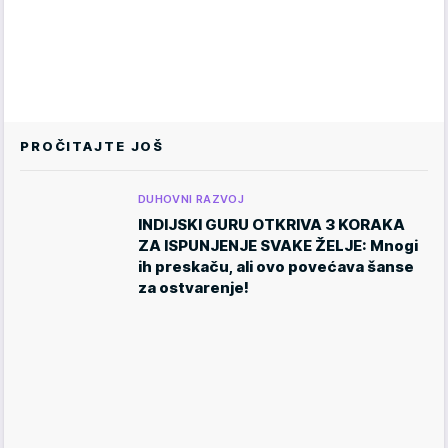
PROČITAJTE JOŠ
DUHOVNI RAZVOJ
INDIJSKI GURU OTKRIVA 3 KORAKA
ZA ISPUNJENJE SVAKE ŽELJE: Mnogi
ih preskaču, ali ovo povećava šanse
za ostvarenje!