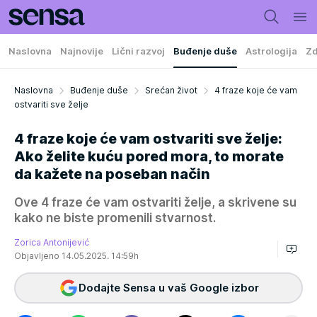
Naslovna
Najnovije
Lični razvoj
Buđenje duše
Astrologija
Zd
Naslovna
Buđenje duše
Srećan život
4 fraze koje će vam
ostvariti sve želje
4 fraze koje će vam ostvariti sve želje:
Ako želite kuću pored mora, to morate
da kažete na poseban način
Ove 4 fraze će vam ostvariti želje, a skrivene su
kako ne biste promenili stvarnost.
Zorica Antonijević
Objavljeno 14.05.2025. 14:59h
Dodajte Sensa u vaš Google izbor