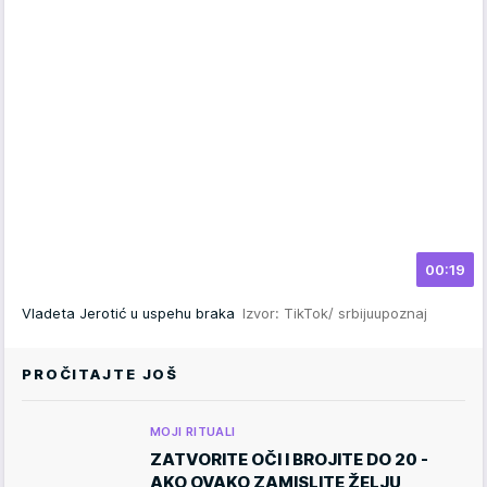
00:19
Vladeta Jerotić u uspehu braka
Izvor: TikTok/ srbijuupoznaj
PROČITAJTE JOŠ
MOJI RITUALI
ZATVORITE OČI I BROJITE DO 20 -
AKO OVAKO ZAMISLITE ŽELJU,