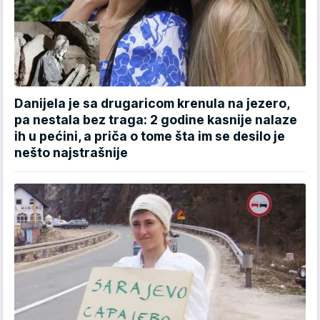
Danijela je sa drugaricom krenula na jezero,
pa nestala bez traga: 2 godine kasnije nalaze
ih u pećini, a priča o tome šta im se desilo je
nešto najstrašnije