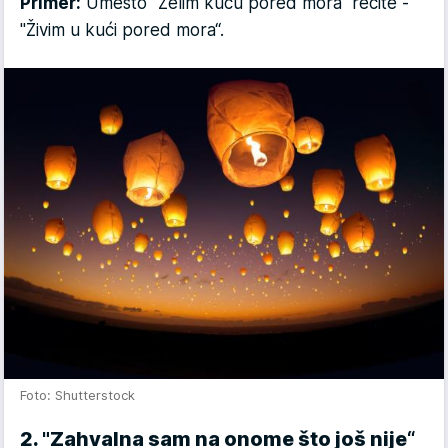
Primer:
Umesto "Želim kuću pored mora“ recite -
"Živim u kući pored mora“.
Foto: Shutterstock
2. "Zahvalna sam na onome što još nije“