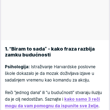
1. "Biram to sada“ - kako fraza razbija
zamku budućnosti
Psihologija:
Istraživanje Harvardske poslovne
škole dokazalo je da mozak doživljava izjave u
sadašnjem vremenu kao komandu za akciju.
Reči "jednog dana“ ili "u budućnosti“ stvaraju iluziju
da je cilj nedostižan. Saznajte i
kako samo 3 reči
mogu da vam pomognu da ispunite sve želje
.