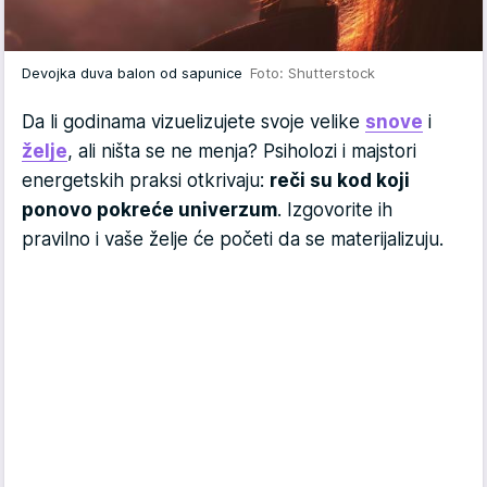
Devojka duva balon od sapunice
Foto: Shutterstock
Da li godinama vizuelizujete svoje velike
snove
i
želje
, ali ništa se ne menja? Psiholozi i majstori
energetskih praksi otkrivaju:
reči su kod koji
ponovo pokreće univerzum
. Izgovorite ih
pravilno i vaše želje će početi da se materijalizuju.