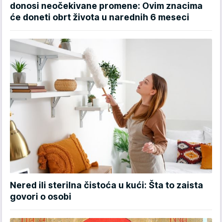
donosi neočekivane promene: Ovim znacima
će doneti obrt života u narednih 6 meseci
Nered ili sterilna čistoća u kući: Šta to zaista
govori o osobi