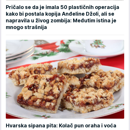
Pričalo se da je imala 50 plastičnih operacija
kako bi postala kopija Anđeline Džoli, ali se
napravila u živog zombija: Međutim istina je
mnogo strašnija
Hvarska sipana pita: Kolač pun oraha i voća