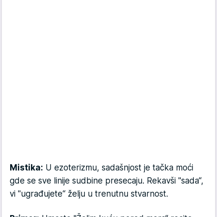
Mistika:
U ezoterizmu, sadašnjost je tačka moći
gde se sve linije sudbine presecaju. Rekavši "sada“,
vi "ugrađujete“ želju u trenutnu stvarnost.