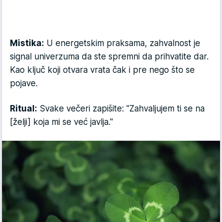
Mistika:
U energetskim praksama, zahvalnost je
signal univerzuma da ste spremni da prihvatite dar.
Kao ključ koji otvara vrata čak i pre nego što se
pojave.
Ritual:
Svake večeri zapišite: "Zahvaljujem ti se na
[želji] koja mi se već javlja."