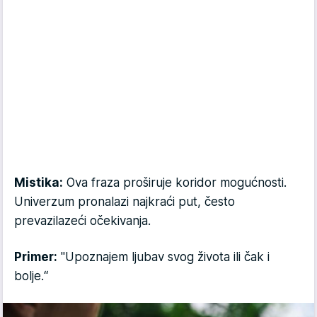
Mistika:
Ova fraza proširuje koridor mogućnosti.
Univerzum pronalazi najkraći put, često
prevazilazeći očekivanja.
Primer:
"Upoznajem ljubav svog života ili čak i
bolje.“