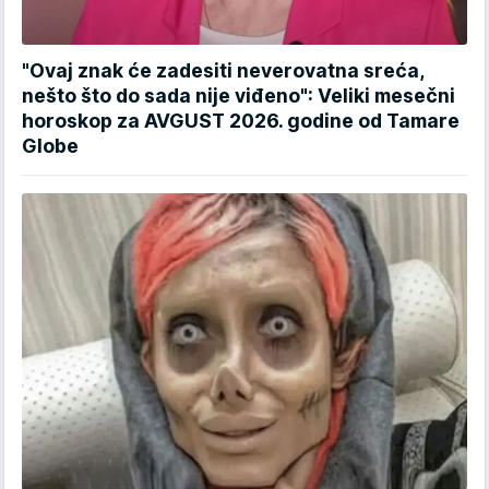
"Ovaj znak će zadesiti neverovatna sreća,
nešto što do sada nije viđeno": Veliki mesečni
horoskop za AVGUST 2026. godine od Tamare
Globe