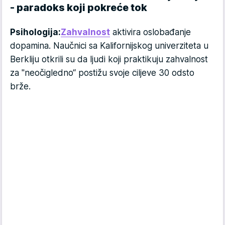
- paradoks koji pokreće tok
Psihologija:
Zahvalnost
aktivira oslobađanje
dopamina. Naučnici sa Kalifornijskog univerziteta u
Berkliju otkrili su da ljudi koji praktikuju zahvalnost
za "neočigledno“ postižu svoje ciljeve 30 odsto
brže.