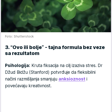
Foto: Shutterstock
3. "Ovo ili bolje“ - tajna formula bez veze
sa rezultatom
Psihologija:
Kruta fiksacija na cilj izaziva stres. Dr
Džud Bidžu (Stanford) potvrđuje da fleksibilni
načini razmišljanja smanjuju
anksioznost
i
povećavaju kreativnost.