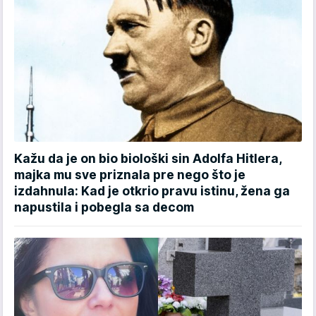
Kažu da je on bio biološki sin Adolfa Hitlera,
majka mu sve priznala pre nego što je
izdahnula: Kad je otkrio pravu istinu, žena ga
napustila i pobegla sa decom