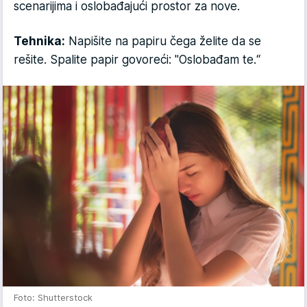
scenarijima i oslobađajući prostor za nove.
Tehnika:
Napišite na papiru čega želite da se
rešite. Spalite papir govoreći: "Oslobađam te.“
Foto: Shutterstock