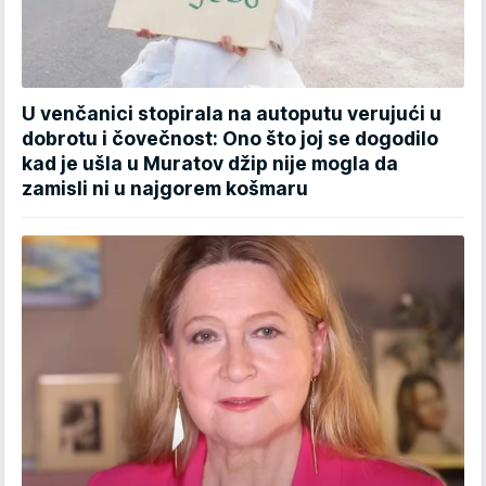
U venčanici stopirala na autoputu verujući u
dobrotu i čovečnost: Ono što joj se dogodilo
kad je ušla u Muratov džip nije mogla da
zamisli ni u najgorem košmaru