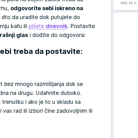
PRE 19 H
vrhu,
odgovorite sebi iskreno na
 dto da uradite dok putujete do
rnju kafu ili
pišete
dnevnik
. Postavite
rašnji
glas
i dođite do odgovora:
sebi treba da postavite:
ot bez mnogo razmišljanja dok se
jedna na drugu. Udahnite duboko.
 trenutku i ako je to u skladu sa
i vas rad ili izbori čine zadovoljnim ili