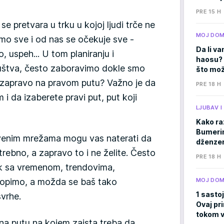
PRE 15 H
se pretvara u trku u kojoj ljudi trče ne
MOJ DO
imo sve i od nas se očekuje sve -
Da li va
, uspeh... U tom planiranju i
haosu? 
štva, često zaboravimo dokle smo
što mož
mo zapravo na pravom putu? Važno je da
PRE 18 H
i da izaberete pravi put, put koji
LJUBAV 
Kako ra
Bumerima
venim mrežama mogu vas naterati da
dženzer
rebno, a zapravo to i ne želite. Često
PRE 18 H
k sa vremenom, trendovima,
lopimo, a možda se baš tako
MOJ DO
1 sastoj
vrhe.
Ovaj pri
tokom v
 na putu na kojem zaista treba da