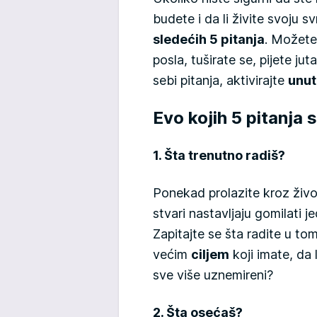
budete i da li živite svoju s
sledećih 5 pitanja
. Možete
posla, tuširate se, pijete juta
sebi pitanja, aktivirajte
unut
Evo kojih 5 pitanja 
1. Šta trenutno radiš?
Ponekad prolazite kroz živ
stvari nastavljaju gomilati 
Zapitajte se šta radite u tom
većim
ciljem
koji imate, da l
sve više uznemireni?
2. Šta osećaš?