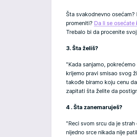
Šta svakodnevno osećam? Da 
promeniti?
Da li se osećate
Trebalo bi da procenite svoj
3. Šta želiš?
"Kada sanjamo, pokrećemo 
krijemo pravi smisao svog ž
takođe biramo koju cenu da 
zapitati šta želite da postig
4 . Šta zanemaruješ?
"Reci svom srcu da je strah 
nijedno srce nikada nije pat