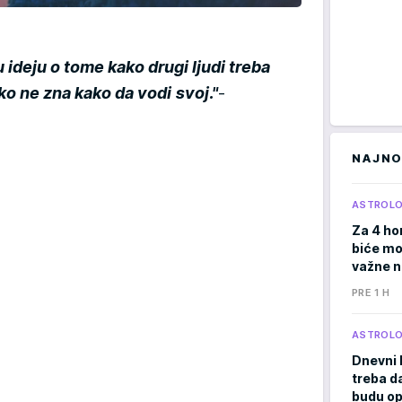
 ideju o tome kako drugi ljudi treba
iko ne zna kako da vodi svoj."
-
NAJNO
ASTROLO
Za 4 ho
biće moć
važne 
PRE 1 H
ASTROLO
Dnevni 
treba d
budu op