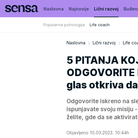
Naslovna
Najnovije
Lični razvoj
Buđen
Popularna psihologija
Life coach
Naslovna
Lični razvoj
Life co
5 PITANJA K
ODGOVORITE N
glas otkriva d
Odgovorite iskreno na sled
ispunjavate svoju misiju 
želite, gde da se aktivirat
Objavljeno 10.03.2023. 10:44h