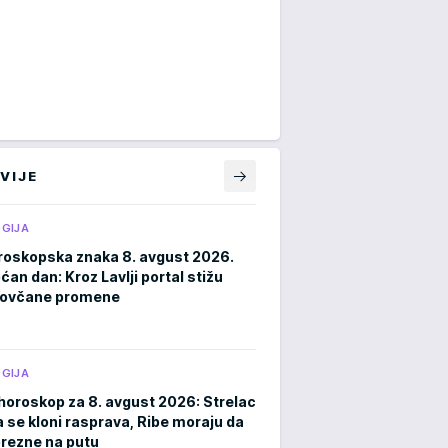
VIJE
GIJA
roskopska znaka 8. avgust 2026.
an dan: Kroz Lavlji portal stižu
novčane promene
GIJA
horoskop za 8. avgust 2026: Strelac
a se kloni rasprava, Ribe moraju da
rezne na putu