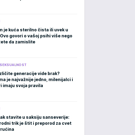
M
m je kuća sterilno čista ili uvek u
Ovo govori o vašoj psihi više nego
ete da zamislite
I SEKSUALNOST
zličite generacije vide brak?
 je najvažnije jedno, milenijalci i
i imaju svoja pravila
M
ak stavite u saksiju sanseverije:
rodni trik je štit i preporod za cvet
rućina