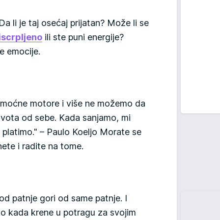
li je taj osećaj prijatan? Može li se
iscrpljeno
ili ste puni energije?
e emocije.
moćne motore i više ne možemo da
ivota od sebe. Kada sanjamo, mi
platimo." – Paulo Koeljo Morate se
nete i radite na tome.
od patnje gori od same patnje. I
ilo kada krene u potragu za svojim