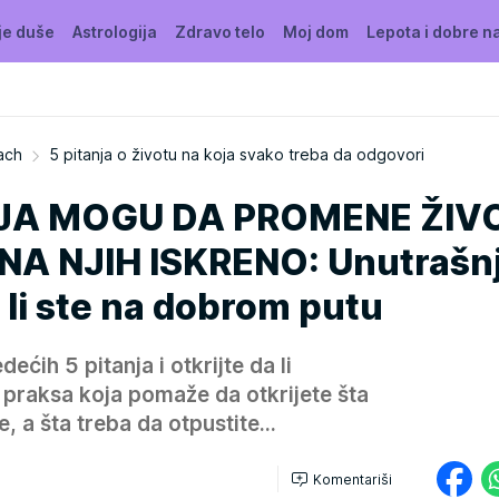
je duše
Astrologija
Zdravo telo
Moj dom
Lepota i dobre n
ach
5 pitanja o životu na koja svako treba da odgovori
OJA MOGU DA PROMENE ŽIV
A NJIH ISKRENO: Unutrašnj
a li ste na dobrom putu
ećih 5 pitanja i otkrijte da li
- praksa koja pomaže da otkrijete šta
e, a šta treba da otpustite...
Komentariši