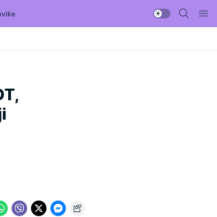
avike
OT,
i