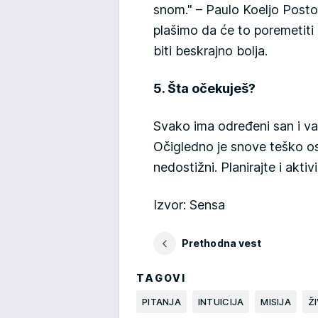
snom." – Paulo Koeljo Postoj
plašimo da će to poremetiti 
biti beskrajno bolja.
5. Šta očekuješ?
Svako ima određeni san i važn
Očigledno je snove teško ost
nedostižni. Planirajte i aktiv
Izvor: Sensa
Prethodna vest
TAGOVI
PITANJA
INTUICIJA
MISIJA
Ž