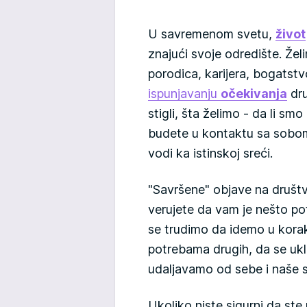
U savremenom svetu,
život
znajući svoje odredište. Žel
porodica, karijera, bogatstvo
ispunjavanju
očekivanja
dru
stigli, šta želimo - da li s
budete u kontaktu sa sobom 
vodi ka istinskoj sreći.
"Savršene" objave na društ
verujete da vam je nešto pot
se trudimo da idemo u kora
potrebama drugih, da se uk
udaljavamo od sebe i naše s
Ukoliko niste sigurni da ste