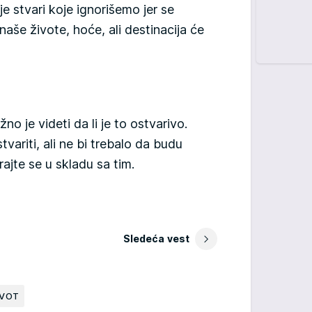
e stvari koje ignorišemo jer se
naše živote, hoće, ali destinacija će
o je videti da li je to ostvarivo.
variti, ali ne bi trebalo da budu
irajte se u skladu sa tim.
Sledeća vest
IVOT