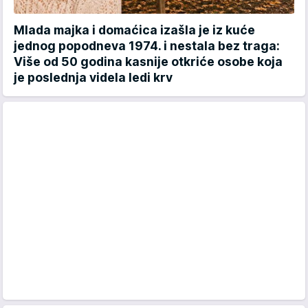
Mlada majka i domaćica izašla je iz kuće
jednog popodneva 1974. i nestala bez traga:
Više od 50 godina kasnije otkriće osobe koja
je poslednja videla ledi krv