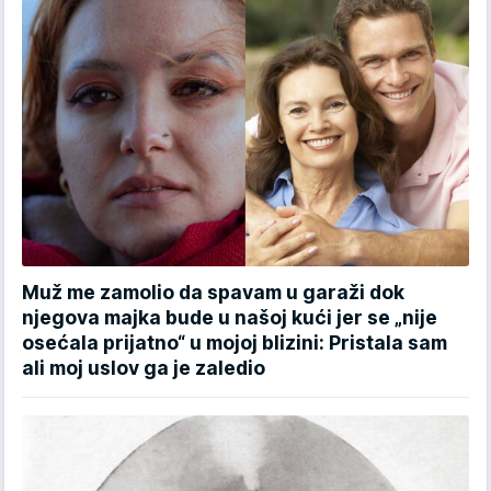
Muž me zamolio da spavam u garaži dok
njegova majka bude u našoj kući jer se „nije
osećala prijatno“ u mojoj blizini: Pristala sam
ali moj uslov ga je zaledio