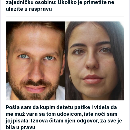
zajedničku osobinu: Ukoliko je primetite ne
ulazite u raspravu
Pošla sam da kupim detetu patike i videla da
me muž vara sa tom udovicom, iste noći sam
joj pisala: Iznova čitam njen odgovor, za sve je
bila u pravu