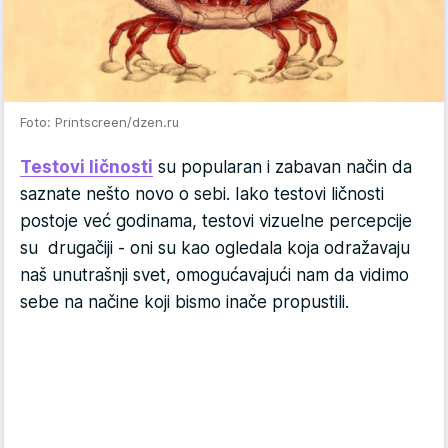
Foto: Printscreen/dzen.ru
Testovi ličnosti
su popularan i zabavan način da
saznate nešto novo o sebi. Iako testovi ličnosti
postoje već godinama, testovi vizuelne percepcije
su drugačiji - oni su kao ogledala koja odražavaju
naš unutrašnji svet, omogućavajući nam da vidimo
sebe na načine koji bismo inače propustili.