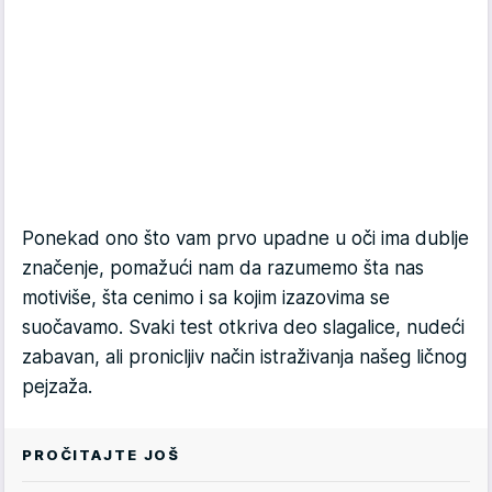
Ponekad ono što vam prvo upadne u oči ima dublje
značenje, pomažući nam da razumemo šta nas
motiviše, šta cenimo i sa kojim izazovima se
suočavamo. Svaki test otkriva deo slagalice, nudeći
zabavan, ali pronicljiv način istraživanja našeg ličnog
pejzaža.
PROČITAJTE JOŠ