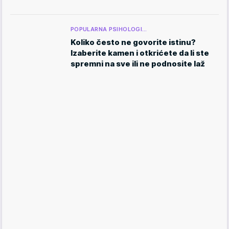
POPULARNA PSIHOLOGI…
Koliko često ne govorite istinu?
Izaberite kamen i otkrićete da li ste
spremni na sve ili ne podnosite laž