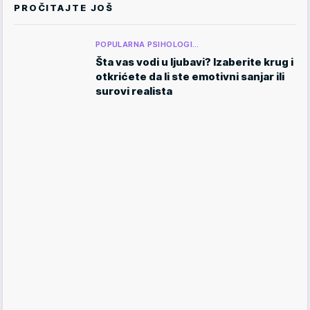
PROČITAJTE JOŠ
POPULARNA PSIHOLOGI…
Šta vas vodi u ljubavi? Izaberite krug i
otkrićete da li ste emotivni sanjar ili
surovi realista