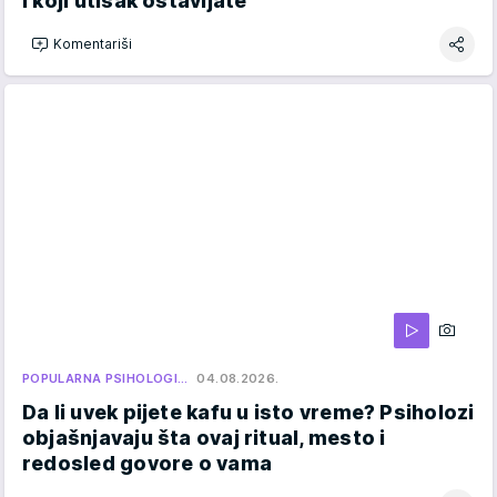
i koji utisak ostavljate
Komentariši
POPULARNA PSIHOLOGI…
04.08.2026.
Da li uvek pijete kafu u isto vreme? Psiholozi
objašnjavaju šta ovaj ritual, mesto i
redosled govore o vama