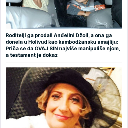
Roditelji ga prodali Anđelini Džoli, a ona ga
donela u Holivud kao kambodžansku amajliju:
Priča se da OVAJ SIN najviše manipuliše njom,
a testament je dokaz