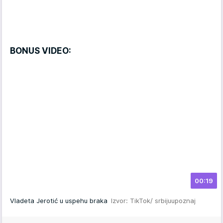
BONUS VIDEO:
00:19
Vladeta Jerotić u uspehu braka
Izvor: TikTok/ srbijuupoznaj