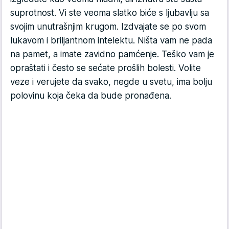
suprotnost. Vi ste veoma slatko biće s ljubavlju sa
svojim unutrašnjim krugom. Izdvajate se po svom
lukavom i briljantnom intelektu. Ništa vam ne pada
na pamet, a imate zavidno pamćenje. Teško vam je
opraštati i često se sećate prošlih bolesti. Volite
veze i verujete da svako, negde u svetu, ima bolju
polovinu koja čeka da bude pronađena.