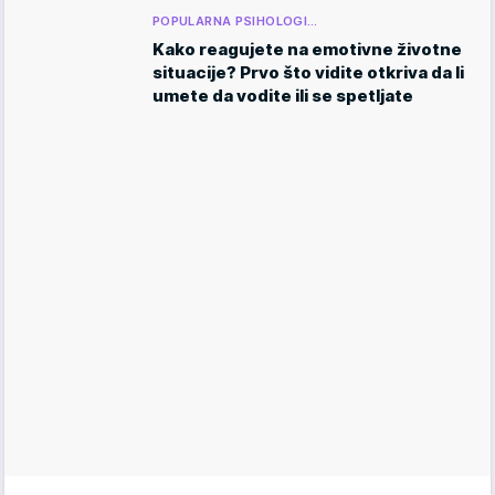
POPULARNA PSIHOLOGI…
Kako reagujete na emotivne životne
situacije? Prvo što vidite otkriva da li
umete da vodite ili se spetljate