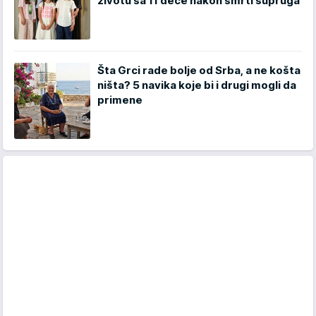
životu sa 11 dece nakon smrti supruga
Šta Grci rade bolje od Srba, a ne košta
ništa? 5 navika koje bi i drugi mogli da
primene