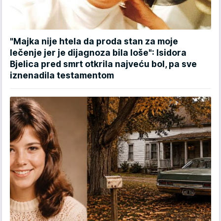
"Majka nije htela da proda stan za moje
lečenje jer je dijagnoza bila loše": Isidora
Bjelica pred smrt otkrila najveću bol, pa sve
iznenadila testamentom