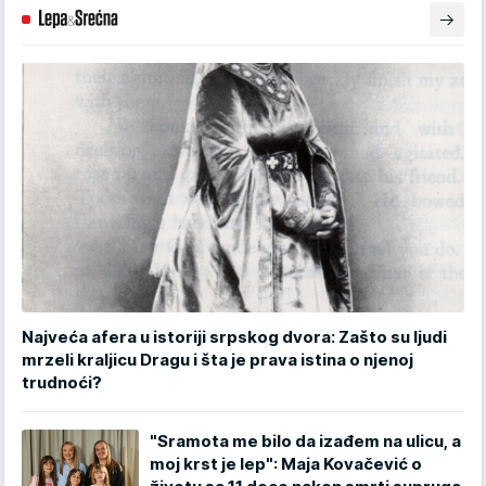
Najveća afera u istoriji srpskog dvora: Zašto su ljudi
mrzeli kraljicu Dragu i šta je prava istina o njenoj
trudnoći?
"Sramota me bilo da izađem na ulicu, a
moj krst je lep": Maja Kovačević o