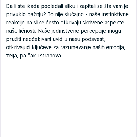
Da li ste ikada pogledali sliku i zapitali se šta vam je
privuklo pažnju? To nije slučajno - naše instinktivne
reakcije na slike često otkrivaju skrivene aspekte
naše ličnosti. Naše jedinstvene percepcije mogu
pružiti neočekivani uvid u našu podsvest,
otkrivajući ključeve za razumevanje naših emocija,
želja, pa čak i strahova.