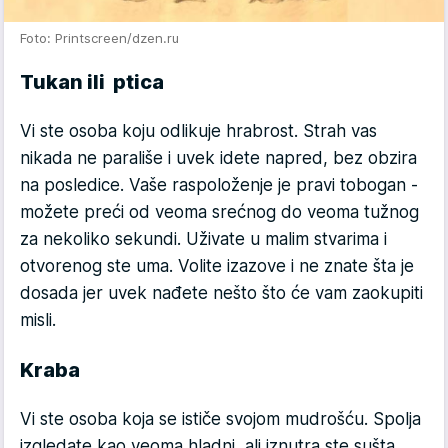
Foto: Printscreen/dzen.ru
Tukan ili ptica
Vi ste osoba koju odlikuje hrabrost. Strah vas
nikada ne parališe i uvek idete napred, bez obzira
na posledice. Vaše raspoloženje je pravi tobogan -
možete preći od veoma srećnog do veoma tužnog
za nekoliko sekundi. Uživate u malim stvarima i
otvorenog ste uma. Volite izazove i ne znate šta je
dosada jer uvek nađete nešto što će vam zaokupiti
misli.
Kraba
Vi ste osoba koja se ističe svojom mudrošću. Spolja
izgledate kao veoma hladni, ali iznutra ste sušta