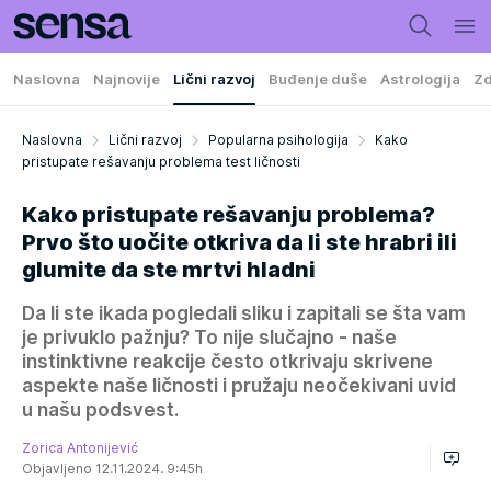
Naslovna
Najnovije
Lični razvoj
Buđenje duše
Astrologija
Zd
Naslovna
Lični razvoj
Popularna psihologija
Kako
pristupate rešavanju problema test ličnosti
Kako pristupate rešavanju problema?
Prvo što uočite otkriva da li ste hrabri ili
glumite da ste mrtvi hladni
Da li ste ikada pogledali sliku i zapitali se šta vam
je privuklo pažnju? To nije slučajno - naše
instinktivne reakcije često otkrivaju skrivene
aspekte naše ličnosti i pružaju neočekivani uvid
u našu podsvest.
Zorica Antonijević
Objavljeno 12.11.2024. 9:45h