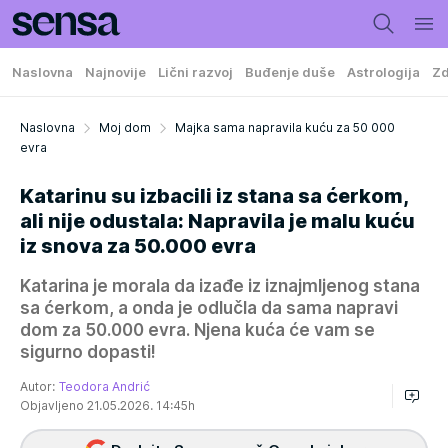
Naslovna
Najnovije
Lični razvoj
Buđenje duše
Astrologija
Zd
Naslovna
Moj dom
Majka sama napravila kuću za 50 000
evra
Katarinu su izbacili iz stana sa ćerkom,
ali nije odustala: Napravila je malu kuću
iz snova za 50.000 evra
Katarina je morala da izađe iz iznajmljenog stana
sa ćerkom, a onda je odlučla da sama napravi
dom za 50.000 evra. Njena kuća će vam se
sigurno dopasti!
Autor:
Teodora Andrić
Objavljeno 21.05.2026. 14:45h