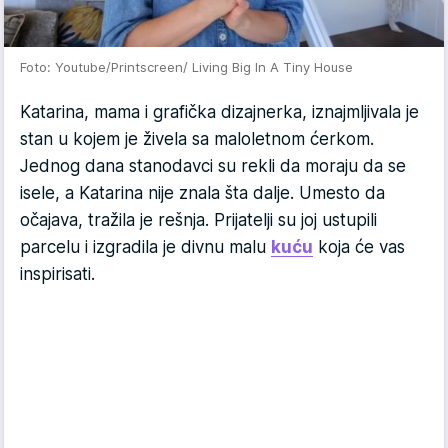
Foto: Youtube/Printscreen/ Living Big In A Tiny House
Katarina, mama i grafička dizajnerka, iznajmljivala je
stan u kojem je živela sa maloletnom ćerkom.
Jednog dana stanodavci su rekli da moraju da se
isele, a Katarina nije znala šta dalje. Umesto da
očajava, tražila je rešnja. Prijatelji su joj ustupili
parcelu i izgradila je divnu malu
kuću
koja će vas
inspirisati.