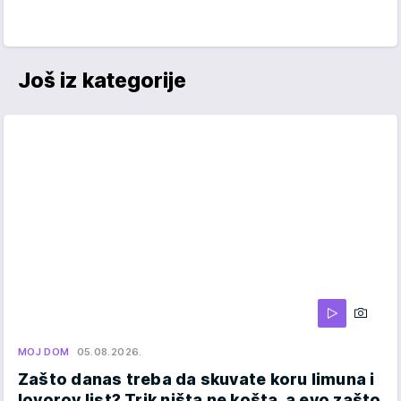
Još iz kategorije
MOJ DOM
05.08.2026.
Zašto danas treba da skuvate koru limuna i
lovorov list? Trik ništa ne košta, a evo zašto