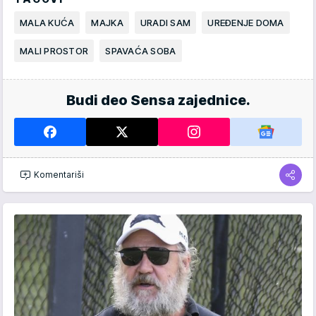
MALA KUĆA
MAJKA
URADI SAM
UREĐENJE DOMA
MALI PROSTOR
SPAVAĆA SOBA
Budi deo Sensa zajednice.
Komentariši