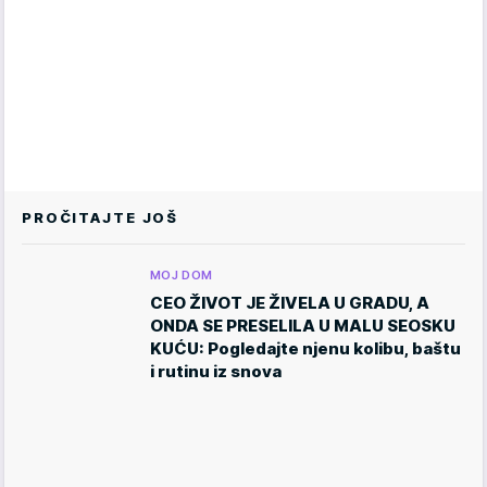
PROČITAJTE JOŠ
MOJ DOM
CEO ŽIVOT JE ŽIVELA U GRADU, A
ONDA SE PRESELILA U MALU SEOSKU
KUĆU: Pogledajte njenu kolibu, baštu
i rutinu iz snova