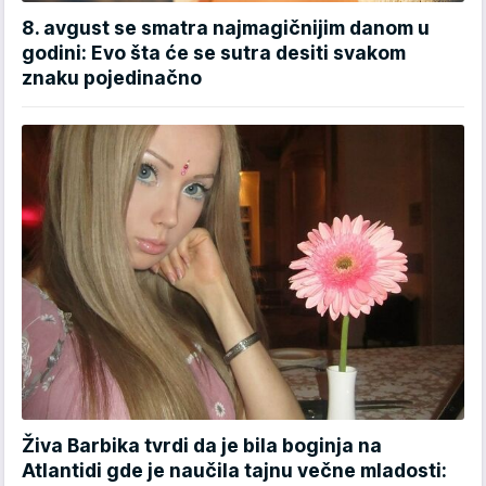
8. avgust se smatra najmagičnijim danom u
godini: Evo šta će se sutra desiti svakom
znaku pojedinačno
Živa Barbika tvrdi da je bila boginja na
Atlantidi gde je naučila tajnu večne mladosti: