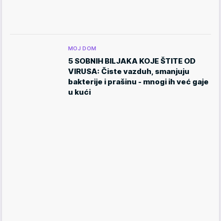
MOJ DOM
5 SOBNIH BILJAKA KOJE ŠTITE OD
VIRUSA: Čiste vazduh, smanjuju
bakterije i prašinu - mnogi ih već gaje
u kući