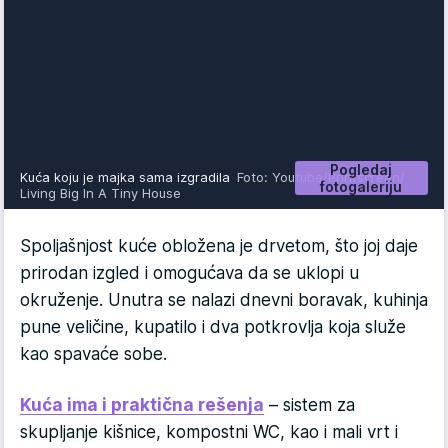
Pogledaj
Kuća koju je majka sama izgradila
Foto: Youtube/Printscreen/
fotogaleriju
Living Big In A Tiny House
Spoljašnjost kuće obložena je drvetom, što joj daje
prirodan izgled i omogućava da se uklopi u
okruženje. Unutra se nalazi dnevni boravak, kuhinja
pune veličine, kupatilo i dva potkrovlja koja služe
kao spavaće sobe.
Kuća ima i praktična rešenja
– sistem za
skupljanje kišnice, kompostni WC, kao i mali vrt i