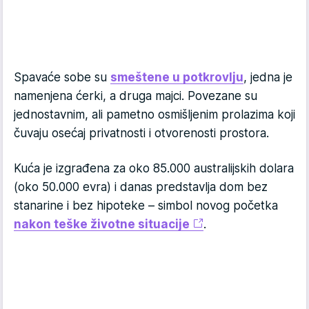
Spavaće sobe su
smeštene u potkrovlju
, jedna je
namenjena ćerki, a druga majci. Povezane su
jednostavnim, ali pametno osmišljenim prolazima koji
čuvaju osećaj privatnosti i otvorenosti prostora.
Kuća je izgrađena za oko 85.000 australijskih dolara
(oko 50.000 evra) i danas predstavlja dom bez
stanarine i bez hipoteke – simbol novog početka
nakon teške životne situacije
.