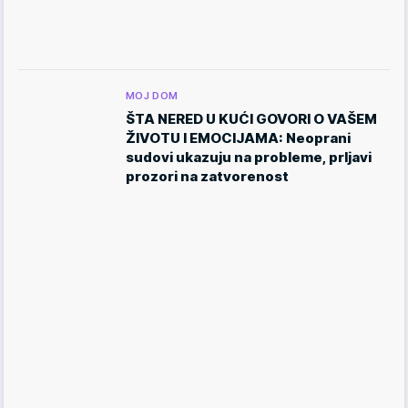
MOJ DOM
ŠTA NERED U KUĆI GOVORI O VAŠEM
ŽIVOTU I EMOCIJAMA: Neoprani
sudovi ukazuju na probleme, prljavi
prozori na zatvorenost