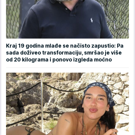
Kraj 19 godina mlađe se načisto zapustio: Pa
sada doživeo transformaciju, smršao je više
od 20 kilograma i ponovo izgleda moćno