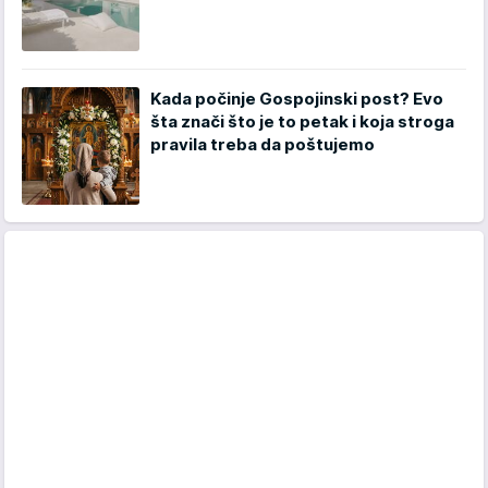
Kada počinje Gospojinski post? Evo
šta znači što je to petak i koja stroga
pravila treba da poštujemo