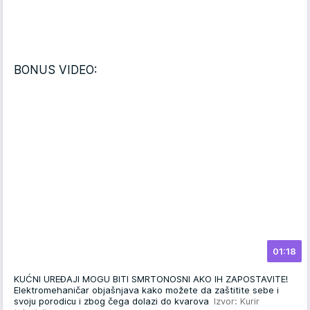
BONUS VIDEO:
01:18
KUĆNI UREĐAJI MOGU BITI SMRTONOSNI AKO IH ZAPOSTAVITE!
Elektromehaničar objašnjava kako možete da zaštitite sebe i
svoju porodicu i zbog čega dolazi do kvarova
Izvor: Kurir