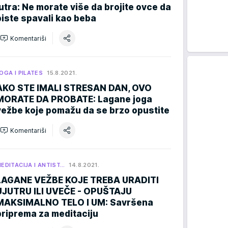
jutra: Ne morate više da brojite ovce da
biste spavali kao beba
Komentariši
OGA I PILATES
15.8.2021.
AKO STE IMALI STRESAN DAN, OVO
MORATE DA PROBATE: Lagane joga
vežbe koje pomažu da se brzo opustite
Komentariši
EDITACIJA I ANTIST…
14.8.2021.
LAGANE VEŽBE KOJE TREBA URADITI
UJUTRU ILI UVEČE - OPUŠTAJU
MAKSIMALNO TELO I UM: Savršena
priprema za meditaciju