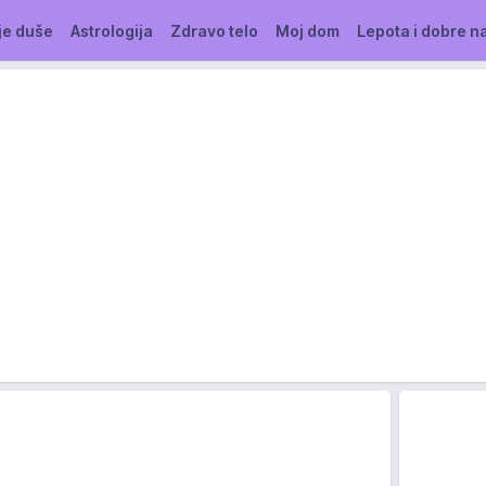
je duše
Astrologija
Zdravo telo
Moj dom
Lepota i dobre n