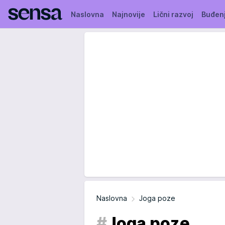
Naslovna
Najnovije
Lični razvoj
Buđen
Naslovna
Joga poze
#
Joga poze