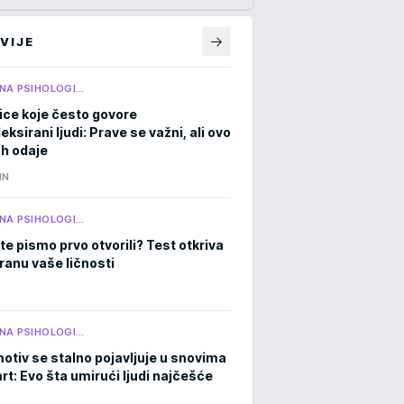
VIJE
NA PSIHOLOGI…
ice koje često govore
ksirani ljudi: Prave se važni, ali ovo
h odaje
IN
NA PSIHOLOGI…
te pismo prvo otvorili? Test otkriva
tranu vaše ličnosti
NA PSIHOLOGI…
otiv se stalno pojavljuje u snovima
rt: Evo šta umirući ljudi najčešće