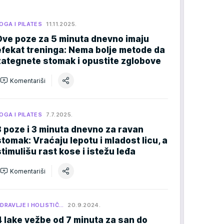
OGA I PILATES
11.11.2025.
Dve poze za 5 minuta dnevno imaju
efekat treninga: Nema bolje metode da
zategnete stomak i opustite zglobove
Komentariši
OGA I PILATES
7.7.2025.
3 poze i 3 minuta dnevno za ravan
stomak: Vraćaju lepotu i mladost licu, a
stimulišu rast kose i istežu leđa
Komentariši
DRAVLJE I HOLISTIČ…
20.9.2024.
4 lake vežbe od 7 minuta za san do