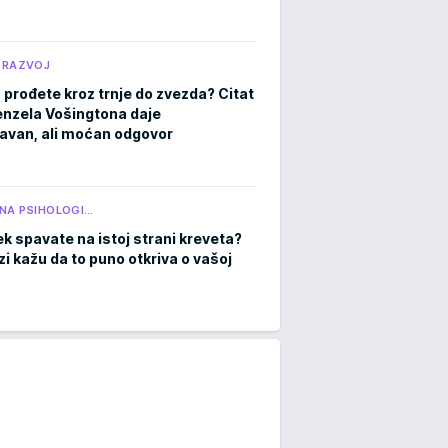
 RAZVOJ
 prođete kroz trnje do zvezda? Citat
nzela Vošingtona daje
avan, ali moćan odgovor
NA PSIHOLOGI…
ek spavate na istoj strani kreveta?
zi kažu da to puno otkriva o vašoj