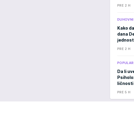
PRE 2 H
DUHOVNI
Kako da
dana De
jednost
PRE 2 H
POPULAR
Da li uv
Psiholo
ličnosti
PRE 5 H