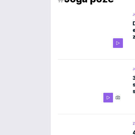
J
J
Z