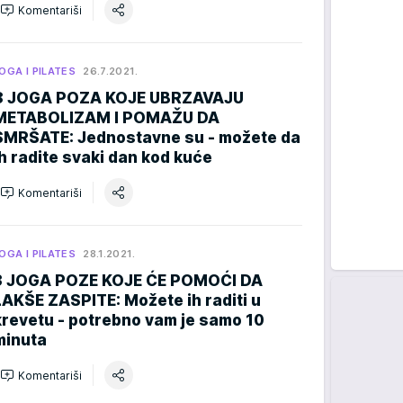
Komentariši
OGA I PILATES
26.7.2021.
8 JOGA POZA KOJE UBRZAVAJU
METABOLIZAM I POMAŽU DA
SMRŠATE: Jednostavne su - možete da
ih radite svaki dan kod kuće
Komentariši
OGA I PILATES
28.1.2021.
3 JOGA POZE KOJE ĆE POMOĆI DA
LAKŠE ZASPITE: Možete ih raditi u
krevetu - potrebno vam je samo 10
minuta
Komentariši