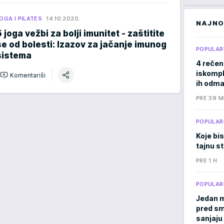
OGA I PILATES
14.10.2020.
NAJNO
5 joga vežbi za bolji imunitet - zaštitite
se od bolesti: Izazov za jačanje imunog
POPULAR
sistema
4 rečen
iskomple
Komentariši
ih odma
PRE 39 M
POPULAR
Koje bis
tajnu s
PRE 1 H
POPULAR
Jedan m
pred sm
sanjaju