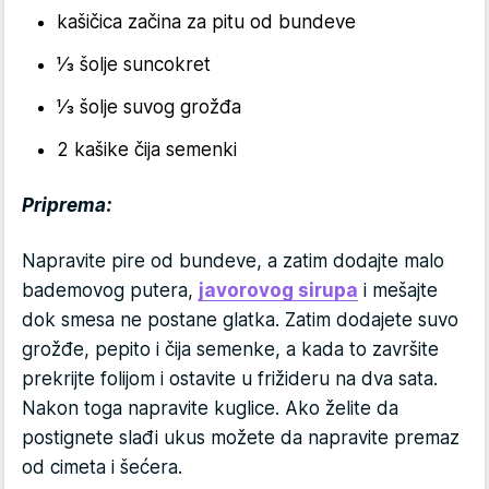
kašičica začina za pitu od bundeve
⅓ šolje suncokret
⅓ šolje suvog grožđa
2 kašike čija semenki
Priprema:
Napravite pire od bundeve, a zatim dodajte malo
bademovog putera,
javorovog sirupa
i mešajte
dok smesa ne postane glatka. Zatim dodajete suvo
grožđe, pepito i čija semenke, a kada to završite
prekrijte folijom i ostavite u frižideru na dva sata.
Nakon toga napravite kuglice. Ako želite da
postignete slađi ukus možete da napravite premaz
od cimeta i šećera.