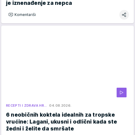
je iznenađenje za nepca
Komentariši
RECEPTI I ZDRAVA HR…
04.08.2026.
6 neobičnih koktela idealnih za tropske
vrućine: Lagani, ukusni i odlični kada ste
žedni i želite da smršate