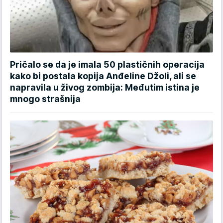
Pričalo se da je imala 50 plastičnih operacija
kako bi postala kopija Anđeline Džoli, ali se
napravila u živog zombija: Međutim istina je
mnogo strašnija