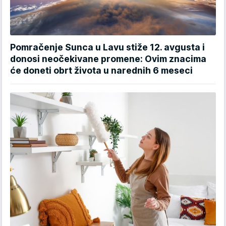
Pomračenje Sunca u Lavu stiže 12. avgusta i
donosi neočekivane promene: Ovim znacima
će doneti obrt života u narednih 6 meseci