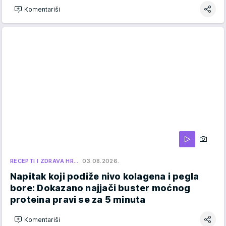
Komentariši
RECEPTI I ZDRAVA HR…
03.08.2026.
Napitak koji podiže nivo kolagena i pegla
bore: Dokazano najjači buster moćnog
proteina pravi se za 5 minuta
Komentariši