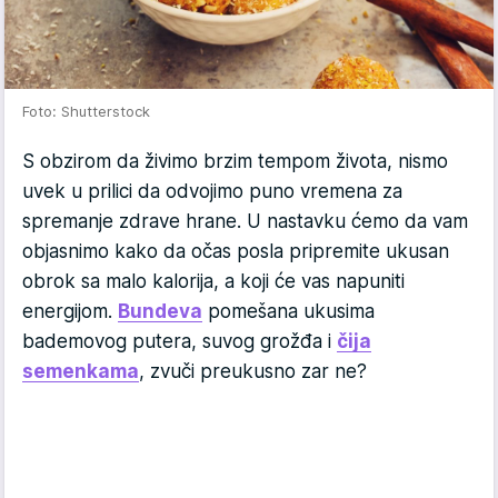
Foto: Shutterstock
S obzirom da živimo brzim tempom života, nismo
uvek u prilici da odvojimo puno vremena za
spremanje zdrave hrane. U nastavku ćemo da vam
objasnimo kako da očas posla pripremite ukusan
obrok sa malo kalorija, a koji će vas napuniti
energijom.
Bundeva
pomešana ukusima
bademovog putera, suvog grožđa i
čija
semenkama
, zvuči preukusno zar ne?