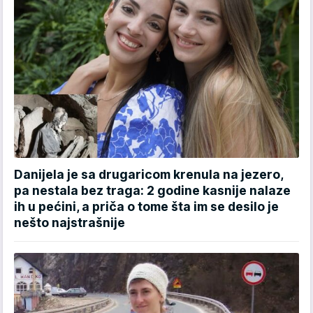
Danijela je sa drugaricom krenula na jezero,
pa nestala bez traga: 2 godine kasnije nalaze
ih u pećini, a priča o tome šta im se desilo je
nešto najstrašnije