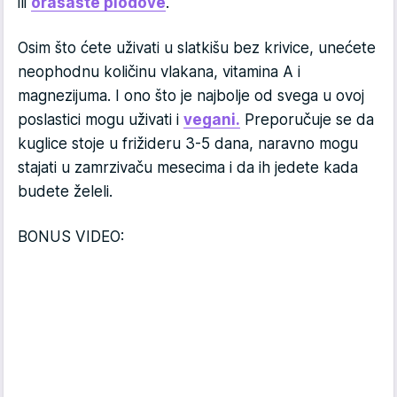
ili
orašaste plodove
.
Osim što ćete uživati u slatkišu bez krivice, unećete
neophodnu količinu vlakana, vitamina A i
magnezijuma. I ono što je najbolje od svega u ovoj
poslastici mogu uživati i
vegani.
Preporučuje se da
kuglice stoje u frižideru 3-5 dana, naravno mogu
stajati u zamrzivaču mesecima i da ih jedete kada
budete želeli.
BONUS VIDEO: