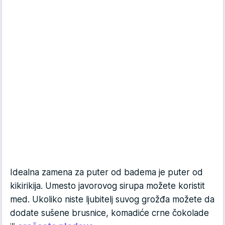
Idealna zamena za puter od badema je puter od
kikirikija. Umesto javorovog sirupa možete koristit
med. Ukoliko niste ljubitelj suvog grožđa možete da
dodate sušene brusnice, komadiće crne čokolade