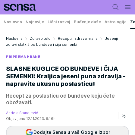
Naslovna
Najnovije
Lični razvoj
Buđenje duše
Astrologija
Zd
Naslovna
Zdravo telo
Recepti i zdrava hrana
Jesenji
zdravi slatkiš od bundeve i čija semenki
PRIPREMA HRANE
SLASNE KUGLICE OD BUNDEVE I ČIJA
SEMENKI: Kraljica jeseni puna zdravlja -
napravite ukusnu poslasticu!
Recept za poslasticu od bundeve koju ćete
obožavati.
Anđela Stanojević
Objavljeno 12.11.2023. 6:16h
Dodajte Sensa u vaš Google izbor