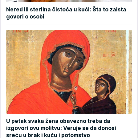
Nered ili sterilna čistoća u kući: Šta to zaista
govori o osobi
U petak svaka žena obavezno treba da
izgovori ovu molitvu: Veruje se da donosi
sreću u brak i kuću i potomstvo