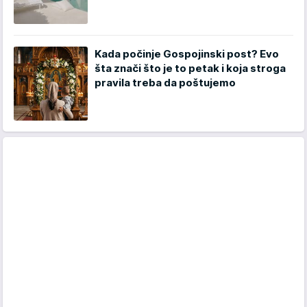
Kada počinje Gospojinski post? Evo
šta znači što je to petak i koja stroga
pravila treba da poštujemo