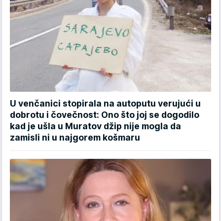
U venčanici stopirala na autoputu verujući u
dobrotu i čovečnost: Ono što joj se dogodilo
kad je ušla u Muratov džip nije mogla da
zamisli ni u najgorem košmaru