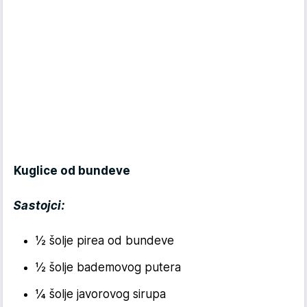
Kuglice od bundeve
Sastojci:
½ šolje pirea od bundeve
½ šolje bademovog putera
¼ šolje javorovog sirupa