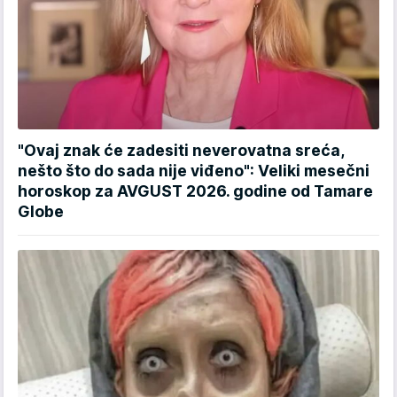
"Ovaj znak će zadesiti neverovatna sreća,
nešto što do sada nije viđeno": Veliki mesečni
horoskop za AVGUST 2026. godine od Tamare
Globe