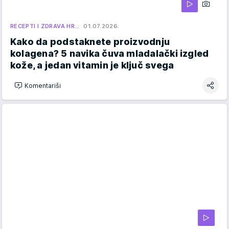
RECEPTI I ZDRAVA HR…
01.07.2026.
Kako da podstaknete proizvodnju
kolagena? 5 navika čuva mladalački izgled
kože, a jedan vitamin je ključ svega
Komentariši