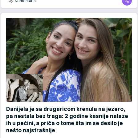
Komentariši
Danijela je sa drugaricom krenula na jezero,
pa nestala bez traga: 2 godine kasnije nalaze
ih u pećini, a priča o tome šta im se desilo je
nešto najstrašnije