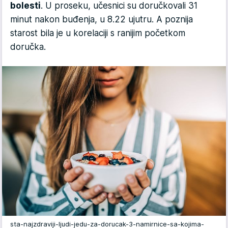
bolesti
. U proseku, učesnici su doručkovali 31
minut nakon buđenja, u 8.22 ujutru. A poznija
starost bila je u korelaciji s ranijim početkom
doručka.
sta-najzdraviji-ljudi-jedu-za-dorucak-3-namirnice-sa-kojima-