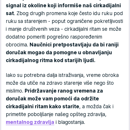
signal iz okoline koji informiše naš cirkadijalni
sat
. Zbog drugih promena koje često idu ruku pod
ruku sa starenjem - poput ograničene pokretljivosti
i manje društvenih veza - cirkadijalni ritam se može
dodatno pomeriti pogrešno raspoređenim
obrocima.
Naučnici pretpostavljaju da bi raniji
doručak mogao da pomogne u obnavljanju
cirkadijalnog ritma kod starijih ljudi.
Iako su potrebna dalja istraživanja, vreme obroka
može da utiče na zdravo starenje više nego što
mislimo.
Pridržavanje ranog vremena za
doručak može vam pomoći da održite
cirkadijalni ritam kako starite
, a možda čak i
primetite poboljšanje našeg opšteg zdravlja,
mentalnog zdravlja
i blagostanja.