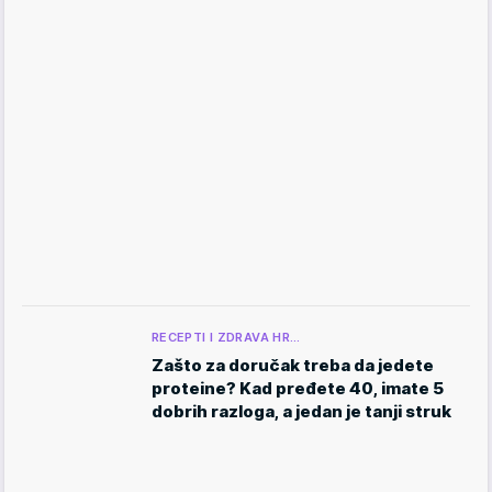
RECEPTI I ZDRAVA HR…
Zašto za doručak treba da jedete
proteine? Kad pređete 40, imate 5
dobrih razloga, a jedan je tanji struk