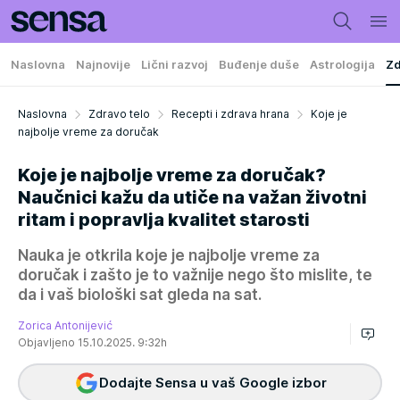
Naslovna
Najnovije
Lični razvoj
Buđenje duše
Astrologija
Zd
Naslovna
Zdravo telo
Recepti i zdrava hrana
Koje je
najbolje vreme za doručak
Koje je najbolje vreme za doručak?
Naučnici kažu da utiče na važan životni
ritam i popravlja kvalitet starosti
Nauka je otkrila koje je najbolje vreme za
doručak i zašto je to važnije nego što mislite, te
da i vaš biološki sat gleda na sat.
Zorica Antonijević
Objavljeno 15.10.2025. 9:32h
Dodajte Sensa u vaš Google izbor