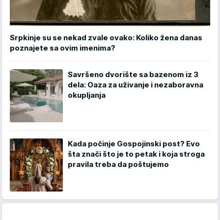
Srpkinje su se nekad zvale ovako: Koliko žena danas
poznajete sa ovim imenima?
Savršeno dvorište sa bazenom iz 3
dela: Oaza za uživanje i nezaboravna
okupljanja
Kada počinje Gospojinski post? Evo
šta znači što je to petak i koja stroga
pravila treba da poštujemo