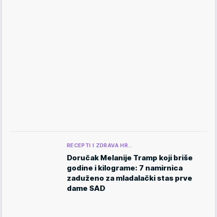
RECEPTI I ZDRAVA HR…
Doručak Melanije Tramp koji briše
godine i kilograme: 7 namirnica
zaduženo za mladalački stas prve
dame SAD