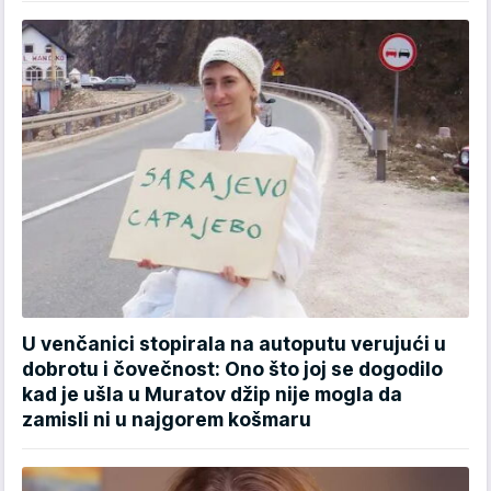
U venčanici stopirala na autoputu verujući u
dobrotu i čovečnost: Ono što joj se dogodilo
kad je ušla u Muratov džip nije mogla da
zamisli ni u najgorem košmaru