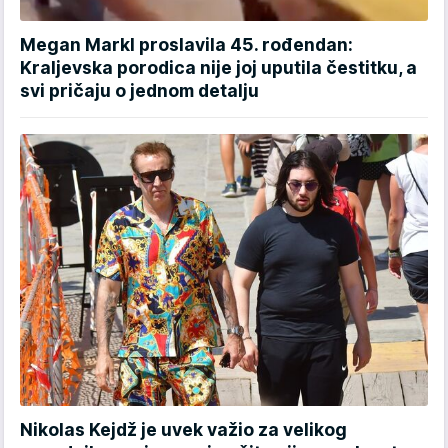
Megan Markl proslavila 45. rođendan:
Kraljevska porodica nije joj uputila čestitku, a
svi pričaju o jednom detalju
Nikolas Kejdž je uvek važio za velikog