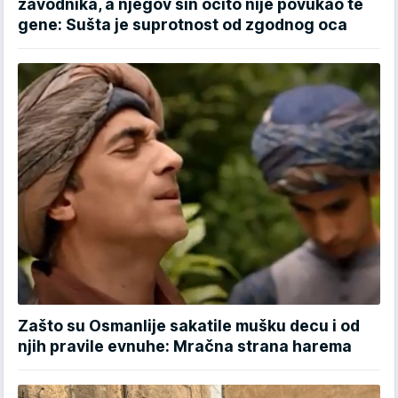
zavodnika, a njegov sin očito nije povukao te
gene: Sušta je suprotnost od zgodnog oca
Zašto su Osmanlije sakatile mušku decu i od
njih pravile evnuhe: Mračna strana harema