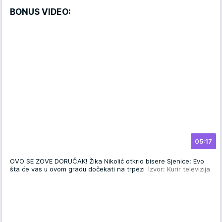
BONUS VIDEO:
05:17
OVO SE ZOVE DORUČAK! Žika Nikolić otkrio bisere Sjenice: Evo
šta će vas u ovom gradu dočekati na trpezi
Izvor: Kurir televizija