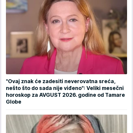
"Ovaj znak će zadesiti neverovatna sreća,
nešto što do sada nije viđeno": Veliki mesečni
horoskop za AVGUST 2026. godine od Tamare
Globe