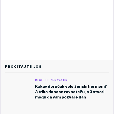
PROČITAJTE JOŠ
RECEPTI I ZDRAVA HR…
Kakav doručak vole ženski hormoni?
3 trika donose ravnotežu, a 3 stvari
mogu da vam pokvare dan