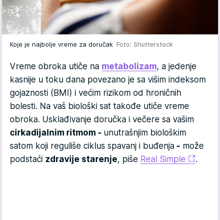
Koje je najbolje vreme za doručak
Foto: Shutterstock
Vreme obroka utiče na
metabolizam
, a jedenje
kasnije u toku dana povezano je sa višim indeksom
gojaznosti (BMI) i većim rizikom od hroničnih
bolesti. Na vaš biološki sat takođe utiče vreme
obroka. Usklađivanje doručka i večere sa vašim
cirkadijalnim ritmom -
unutrašnjim biološkim
satom koji reguliše ciklus spavanj i buđenja
-
može
podstaći
zdravije starenje
, piše
Real Simple
.