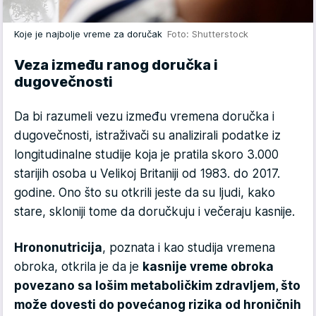
Koje je najbolje vreme za doručak
Foto: Shutterstock
Veza između ranog doručka i
dugovečnosti
Da bi razumeli vezu između vremena doručka i
dugovečnosti, istraživači su analizirali podatke iz
longitudinalne studije koja je pratila skoro 3.000
starijih osoba u Velikoj Britaniji od 1983. do 2017.
godine. Ono što su otkrili jeste da su ljudi, kako
stare, skloniji tome da doručkuju i večeraju kasnije.
Hrononutricija
, poznata i kao studija vremena
obroka, otkrila je da je
kasnije vreme obroka
povezano sa lošim metaboličkim zdravljem, što
može dovesti do povećanog rizika od hroničnih