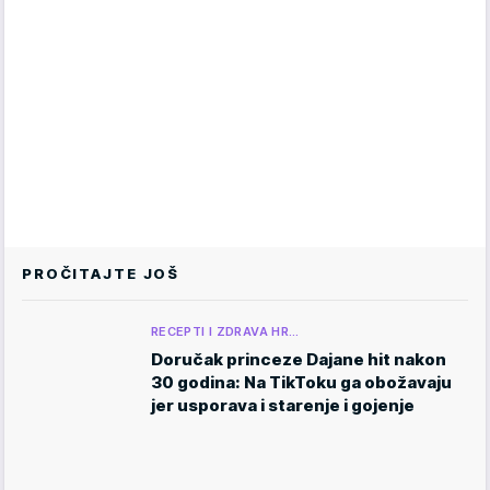
PROČITAJTE JOŠ
RECEPTI I ZDRAVA HR…
Doručak princeze Dajane hit nakon
30 godina: Na TikToku ga obožavaju
jer usporava i starenje i gojenje