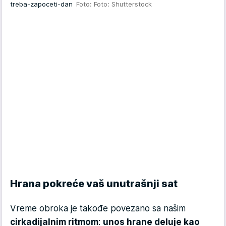
treba-zapoceti-dan
Foto: Foto: Shutterstock
Hrana pokreće vaš unutrašnji sat
Vreme obroka je takođe povezano sa našim
cirkadijalnim ritmom
:
unos hrane deluje kao