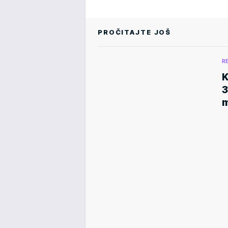
PROČITAJTE JOŠ
R
K
3
m