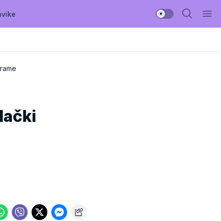
avike
grame
lački