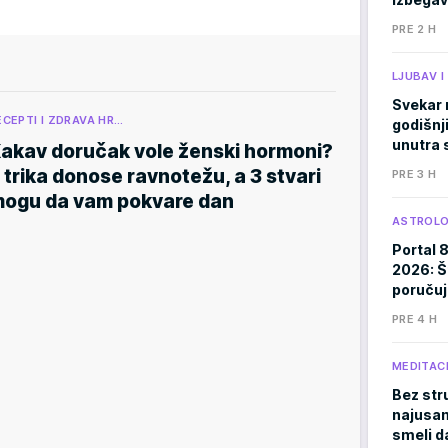
PRE 2 H
LJUBAV 
Svekar 
ECEPTI I ZDRAVA HR…
godišnji
unutra s
akav doručak vole ženski hormoni?
 trika donose ravnotežu, a 3 stvari
PRE 3 H
ogu da vam pokvare dan
ASTROLO
Portal 
2026: Š
poručuj
PRE 4 H
MEDITACI
Bez stru
najusam
smeli d