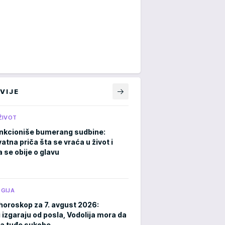
VIJE
ŽIVOT
nkcioniše bumerang sudbine:
atna priča šta se vraća u život i
 se obije o glavu
GIJA
horoskop za 7. avgust 2026:
 izgaraju od posla, Vodolija mora da
a tuđe sukobe