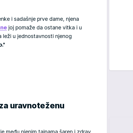
nke i sadašnje prve dame, njena
ane
joj pomaže da ostane vitka i u
a leži u jednostavnosti njenog
."
 za uravnoteženu
 je među njenim tajnama šaren i zdrav