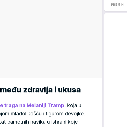
PRE 5 H
među zdravlja i ukusa
le traga na Melaniji Tramp
, koja u
vojom mladolikošću i figurom devojke.
ltat pametnih navika u ishrani koje