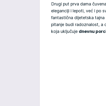
Drugi put prva dama čuvena 
eleganciji i lepoti, već i po 
fantastična dijetetska tajn
pitanje budi radoznalost, a
koja uključuje
dnevnu porci