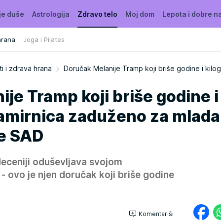
je duše
Astrologija
Zdravo telo
Moj dom
Lepota i dobre n
hrana
Joga i Pilates
i i zdrava hrana
Doručak Melanije Tramp koji briše godine i kilo
je Tramp koji briše godine i
namirnica zaduženo za mlada
e SAD
deceniji oduševljava svojom
 - ovo je njen doručak koji briše godine
Komentariši