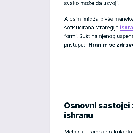
svako može da usvoji.
A osim imidža bivše maneke
sofisticirana strategija
ishr
formi. Suština njenog uspeh
pristupa:
"Hranim se zdravo
Osnovni sastojci
ishranu
Melanija Tramp je otkrila da