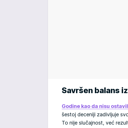
Savršen balans iz
Godine kao da nisu ostavi
šestoj deceniji zadivljuje s
To nije slučajnost, već rezu