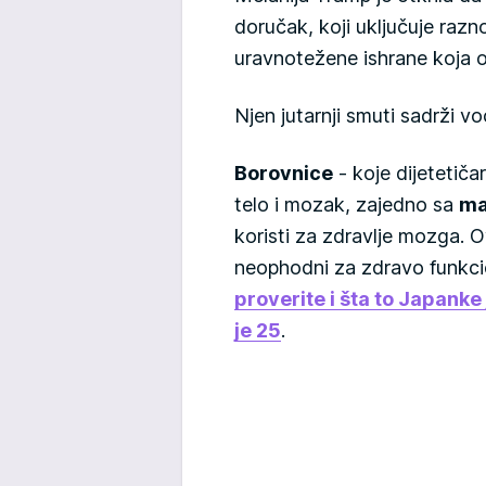
doručak, koji uključuje raz
uravnotežene ishrane koja od
Njen jutarnji smuti sadrži 
Borovnice
- koje dijetetič
telo i mozak, zajedno sa
ma
koristi za zdravlje mozga. O
neophodni za zdravo funkc
proverite i šta to Japanke
je 25
.