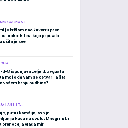
I SEKSUALNOST
mi je krišom dao kovertu pred
cu braka: Istina koja je pisala
rušila je sve
GIJA
8-8-8 ispunjava želje 8. avgusta
ta može da vam se ostvari, a šta
e vašem broju sudbine?
JA I ANTIST…
je, puta i komšija, ovo je
ljenija kuća na svetu: Mnogi ne bi
a prenoće, a vlada mir