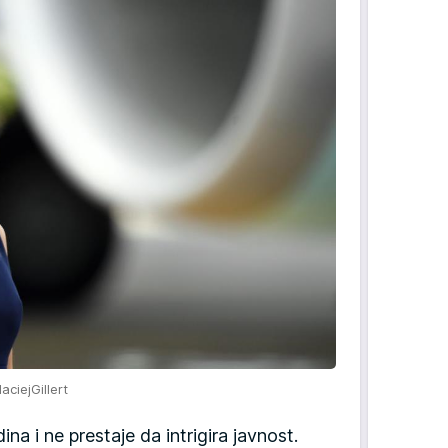
aciejGillert
na i ne prestaje da intrigira javnost.