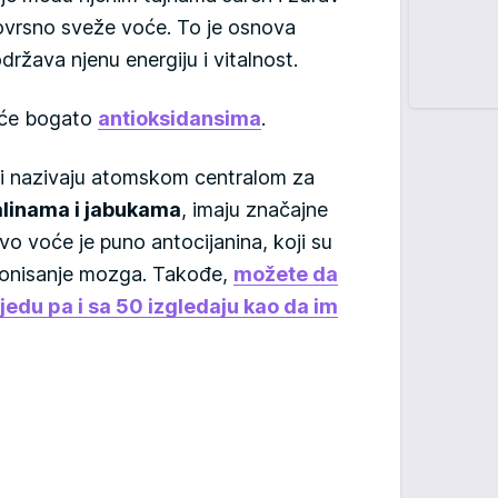
novrsno sveže voće. To je osnova
ržava njenu energiju i vitalnost.
voće bogato
antioksidansima
.
ari nazivaju atomskom centralom za
linama i jabukama
, imaju značajne
vo voće je puno antocijanina, koji su
ionisanje mozga. Takođe,
možete da
 jedu pa i sa 50 izgledaju kao da im