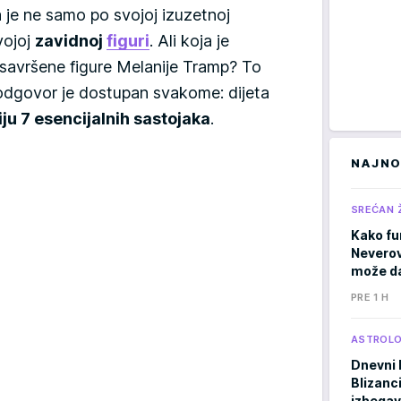
je ne samo po svojoj izuzetnoj
svojoj
zavidnoj
figuri
. Ali koja je
a savršene figure Melanije Tramp? To
 odgovor je dostupan svakome: dijeta
ju 7 esencijalnih sastojaka
.
NAJNO
SREĆAN 
Kako fu
Neverov
može da
PRE 1 H
ASTROLO
Dnevni 
Blizanci
izbegav