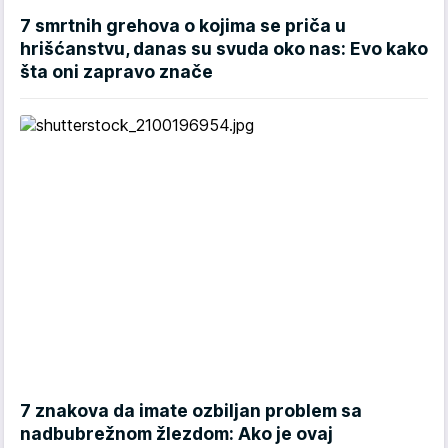
7 smrtnih grehova o kojima se priča u
hrišćanstvu, danas su svuda oko nas: Evo kako
šta oni zapravo znače
7 znakova da imate ozbiljan problem sa
nadbubrežnom žlezdom: Ako je ovaj