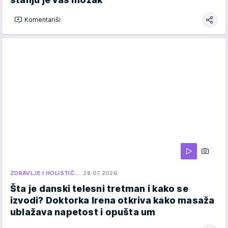
Komentariši
ZDRAVLJE I HOLISTIČ…
28.07.2026.
Šta je danski telesni tretman i kako se
izvodi? Doktorka Irena otkriva kako masaža
ublažava napetost i opušta um