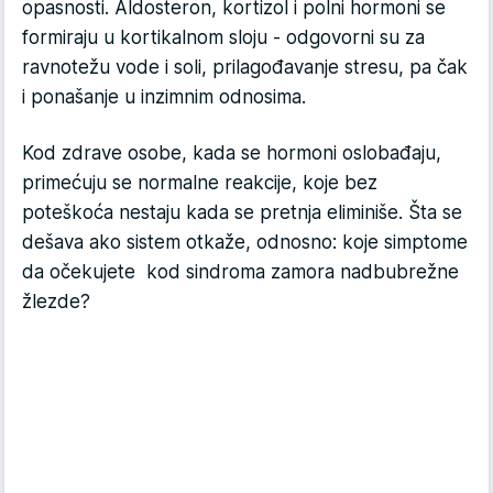
opasnosti. Aldosteron, kortizol i polni hormoni se
formiraju u kortikalnom sloju - odgovorni su za
ravnotežu vode i soli, prilagođavanje stresu, pa čak
i ponašanje u inzimnim odnosima.
Kod zdrave osobe, kada se hormoni oslobađaju,
primećuju se normalne reakcije, koje bez
poteškoća nestaju kada se pretnja eliminiše. Šta se
dešava ako sistem otkaže, odnosno: koje simptome
da očekujete kod sindroma zamora nadbubrežne
žlezde?