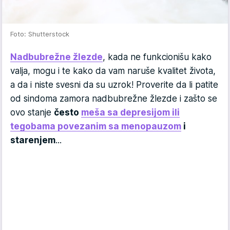
Foto: Shutterstock
Nadbubrežne žlezde
, kada ne funkcionišu kako
valja, mogu i te kako da vam naruše kvalitet života,
a da i niste svesni da su uzrok! Proverite da li patite
od sindoma zamora nadbubrežne žlezde i zašto se
ovo stanje
često
meša sa depresijom ili
tegobama povezanim sa menopauzom
i
starenjem
...