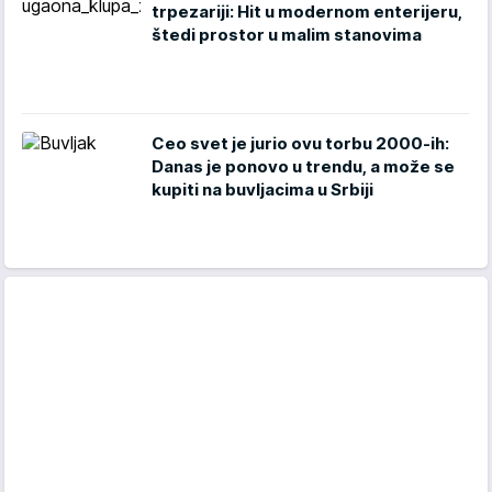
trpezariji: Hit u modernom enterijeru,
štedi prostor u malim stanovima
Ceo svet je jurio ovu torbu 2000-ih:
Danas je ponovo u trendu, a može se
kupiti na buvljacima u Srbiji