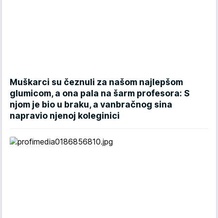
Muškarci su čeznuli za našom najlepšom
glumicom, a ona pala na šarm profesora: S
njom je bio u braku, a vanbračnog sina
napravio njenoj koleginici