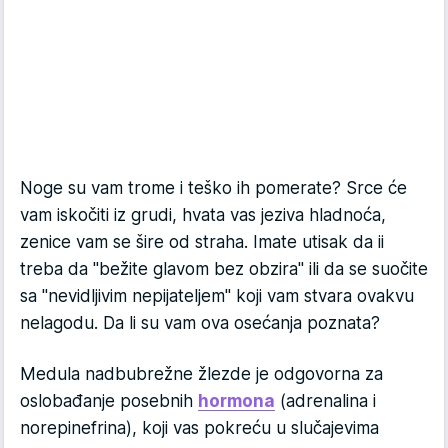
Noge su vam trome i teško ih pomerate? Srce će
vam iskočiti iz grudi, hvata vas jeziva hladnoća,
zenice vam se šire od straha. Imate utisak da ii
treba da "bežite glavom bez obzira" ili da se suočite
sa "nevidljivim nepijateljem" koji vam stvara ovakvu
nelagodu. Da li su vam ova osećanja poznata?
Medula nadbubrežne žlezde je odgovorna za
oslobađanje posebnih
hormona
(adrenalina i
norepinefrina), koji vas pokreću u slučajevima