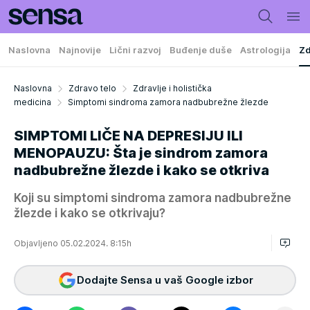
Naslovna
Najnovije
Lični razvoj
Buđenje duše
Astrologija
Zd
Naslovna
Zdravo telo
Zdravlje i holistička
medicina
Simptomi sindroma zamora nadbubrežne žlezde
SIMPTOMI LIČE NA DEPRESIJU ILI
MENOPAUZU: Šta je sindrom zamora
nadbubrežne žlezde i kako se otkriva
Koji su simptomi sindroma zamora nadbubrežne
žlezde i kako se otkrivaju?
Objavljeno 05.02.2024. 8:15h
Dodajte Sensa u vaš Google izbor