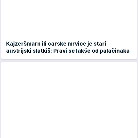
Kajzeršmarn ili carske mrvice je stari
austrijski slatkiš: Pravi se lakše od palačinaka