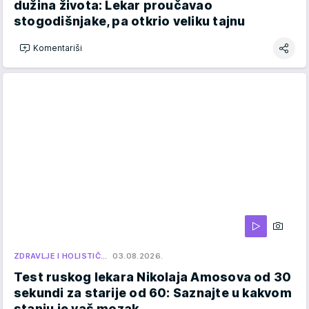
dužina života: Lekar proučavao
stogodišnjake, pa otkrio veliku tajnu
Komentariši
ZDRAVLJE I HOLISTIČ…
03.08.2026.
Test ruskog lekara Nikolaja Amosova od 30
sekundi za starije od 60: Saznajte u kakvom
stanju je vaš mozak