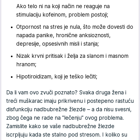
Ako telo ni na koji način ne reaguje na
stimulaciju kofeinom, problem postoji;
Otpornost na stres je nula, što može dovesti do
napada panike, hronične anksioznosti,
depresije, opsesivnih misli i stanja;
Nizak krvni pritisak i želja za slanom i masnom
hranom;
Hipotiroidizam, koji je teško lečiti;
Da li vam ovo zvuči poznato? Svaka druga žena i
treći muškarac imaju prikrivenu i postepeno rastuću
disfunkciju nadbubrežne žlezde – a da nisu svesni,
zbog čega ne rade na "lečenju" ovog problema.
Zamislite kako se vaše nadbubrežne žlezde
iscrpljuju kada ste stalno pod stresom. I koliko su