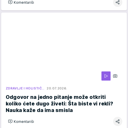
Komentariši
ZDRAVLJE I HOLISTIČ…
20.07.2026.
Odgovor na jedno pitanje može otkriti
koliko ćete dugo živeti: Šta biste vi rekli?
Nauka kaže da ima smisla
Komentariši