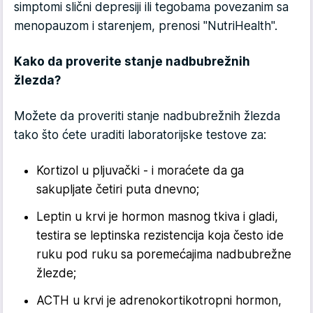
simptomi slični depresiji ili tegobama povezanim sa
menopauzom i starenjem, prenosi "NutriHealth".
Kako da proverite stanje nadbubrežnih
žlezda?
Možete da proveriti stanje nadbubrežnih žlezda
tako što ćete uraditi laboratorijske testove za:
Kortizol u pljuvački - i moraćete da ga
sakupljate četiri puta dnevno;
Leptin u krvi je hormon masnog tkiva i gladi,
testira se leptinska rezistencija koja često ide
ruku pod ruku sa poremećajima nadbubrežne
žlezde;
ACTH u krvi je adrenokortikotropni hormon,