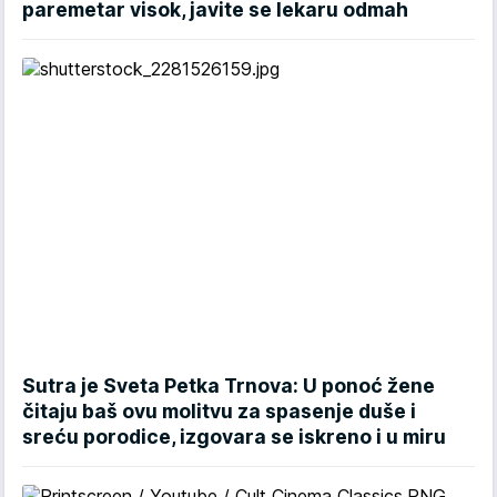
paremetar visok, javite se lekaru odmah
Sutra je Sveta Petka Trnova: U ponoć žene
čitaju baš ovu molitvu za spasenje duše i
sreću porodice, izgovara se iskreno i u miru