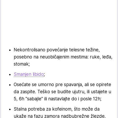
Nekontrolisano povećanje telesne težine,
posebno na neuobičajenim mestima: ruke, leđa,
stomak;
Smanjen libido
;
Osećate se umorno pre spavanja, ali se opirete
da zaspite. Teško se budite ujutru, ili ustajete u
5, 6h "sabajle" ili nastavlajte do i posle 12h;
Stalna potreba za kofeinom, što može da
ukaže na fazu zamora nadbubrežne žlezde.