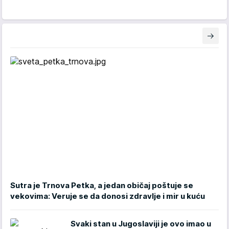
Sutra je Trnova Petka, a jedan običaj poštuje se
vekovima: Veruje se da donosi zdravlje i mir u kuću
Svaki stan u Jugoslaviji je ovo imao u