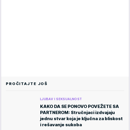
PROČITAJTE JOŠ
LJUBAV I SEKSUALNOST
KAKO DA SE PONOVO POVEŽETE SA
PARTNEROM: Stručnjaci izdvajaju
jednu stvar koja je ključna za bliskost
i rešavanje sukoba