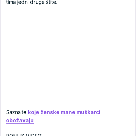
tima jedni druge štite.
Saznajte
koje ženske mane muškarci
obožavaju
.
BONUS VIDEO: