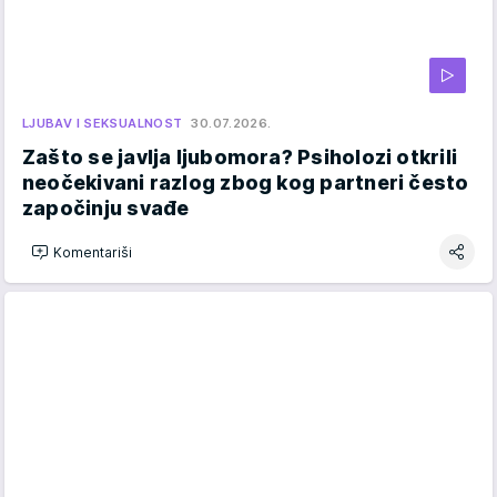
LJUBAV I SEKSUALNOST
30.07.2026.
Zašto se javlja ljubomora? Psiholozi otkrili
neočekivani razlog zbog kog partneri često
započinju svađe
Komentariši