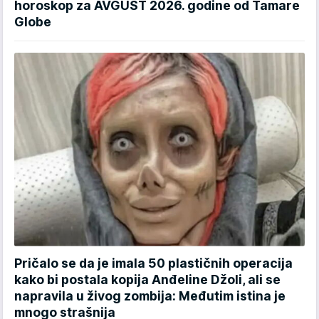
horoskop za AVGUST 2026. godine od Tamare
Globe
Pričalo se da je imala 50 plastičnih operacija
kako bi postala kopija Anđeline Džoli, ali se
napravila u živog zombija: Međutim istina je
mnogo strašnija