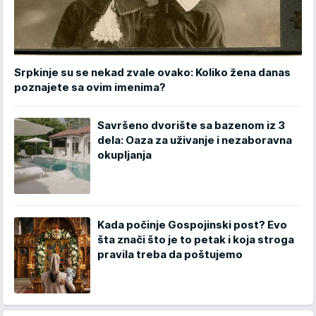
Srpkinje su se nekad zvale ovako: Koliko žena danas
poznajete sa ovim imenima?
Savršeno dvorište sa bazenom iz 3
dela: Oaza za uživanje i nezaboravna
okupljanja
Kada počinje Gospojinski post? Evo
šta znači što je to petak i koja stroga
pravila treba da poštujemo