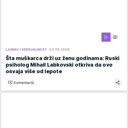
LJUBAV I SEKSUALNOST
04.08.2026.
Šta muškarca drži uz ženu godinama: Ruski
psiholog Mihail Labkovski otkriva da ovo
osvaja više od lepote
Komentariši