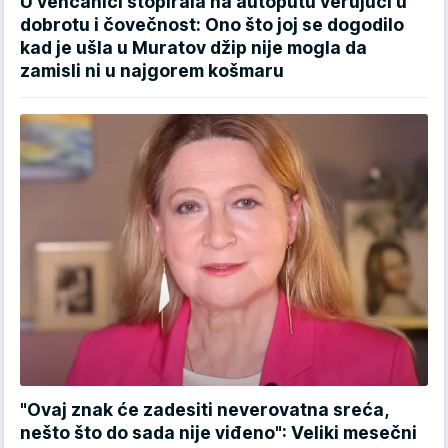
U venčanici stopirala na autoputu verujući u
dobrotu i čovečnost: Ono što joj se dogodilo
kad je ušla u Muratov džip nije mogla da
zamisli ni u najgorem košmaru
"Ovaj znak će zadesiti neverovatna sreća,
nešto što do sada nije viđeno": Veliki mesečni