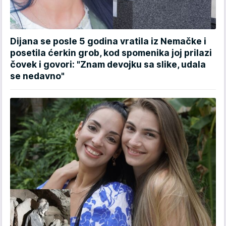
Dijana se posle 5 godina vratila iz Nemačke i
posetila ćerkin grob, kod spomenika joj prilazi
čovek i govori: "Znam devojku sa slike, udala
se nedavno"