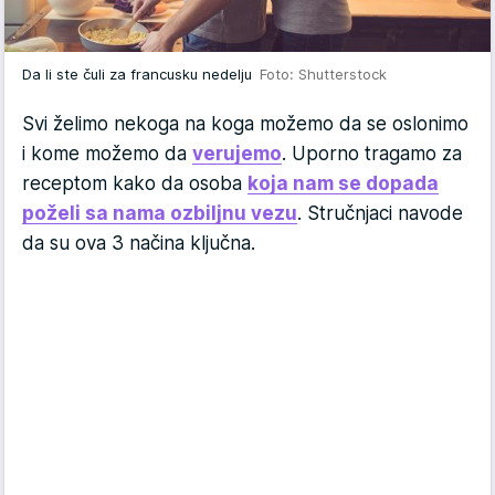
Da li ste čuli za francusku nedelju
Foto: Shutterstock
Svi želimo nekoga na koga možemo da se oslonimo
i kome možemo da
verujemo
. Uporno tragamo za
receptom kako da osoba
koja nam se dopada
poželi sa nama ozbiljnu vezu
. Stručnjaci navode
da su ova 3 načina ključna.