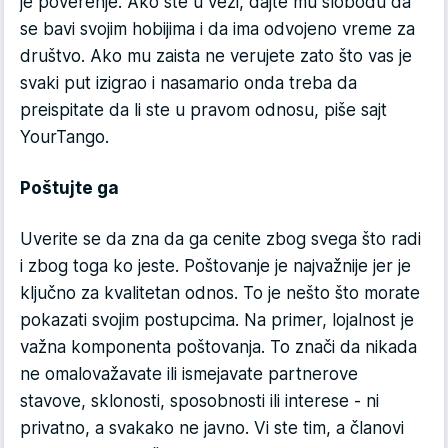
je poverenje. Ako ste u vezi, dajte mu slobodu da
se bavi svojim hobijima i da ima odvojeno vreme za
društvo. Ako mu zaista ne verujete zato što vas je
svaki put izigrao i nasamario onda treba da
preispitate da li ste u pravom odnosu, piše sajt
YourTango.
Poštujte ga
Uverite se da zna da ga cenite zbog svega što radi
i zbog toga ko jeste. Poštovanje je najvažnije jer je
ključno za kvalitetan odnos. To je nešto što morate
pokazati svojim postupcima. Na primer, lojalnost je
važna komponenta poštovanja. To znači da nikada
ne omalovažavate ili ismejavate partnerove
stavove, sklonosti, sposobnosti ili interese - ni
privatno, a svakako ne javno. Vi ste tim, a članovi