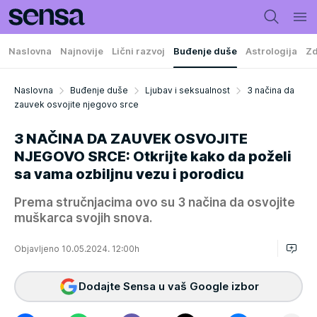
Naslovna
Najnovije
Lični razvoj
Buđenje duše
Astrologija
Zd
Naslovna
Buđenje duše
Ljubav i seksualnost
3 načina da
zauvek osvojite njegovo srce
3 NAČINA DA ZAUVEK OSVOJITE
NJEGOVO SRCE: Otkrijte kako da poželi
sa vama ozbiljnu vezu i porodicu
Prema stručnjacima ovo su 3 načina da osvojite
muškarca svojih snova.
Objavljeno 10.05.2024. 12:00h
Dodajte Sensa u vaš Google izbor