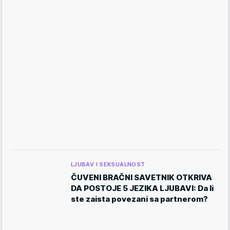
LJUBAV I SEKSUALNOST
ČUVENI BRAČNI SAVETNIK OTKRIVA
DA POSTOJE 5 JEZIKA LJUBAVI: Da li
ste zaista povezani sa partnerom?