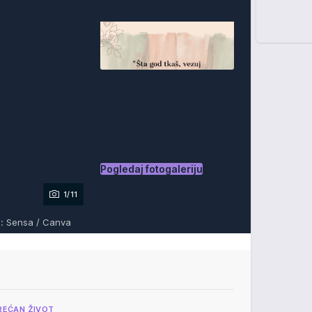
Pogledaj fotogaleriju
1/11
o: Sensa / Canva
REĆAN ŽIVOT