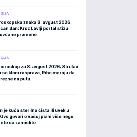
GIJA
roskopska znaka 8. avgust 2026.
an dan: Kroz Lavlji portal stižu
novčane promene
GIJA
horoskop za 8. avgust 2026: Strelac
a se kloni rasprava, Ribe moraju da
rezne na putu
M
m je kuća sterilno čista ili uvek u
Ovo govori o vašoj psihi više nego
ete da zamislite