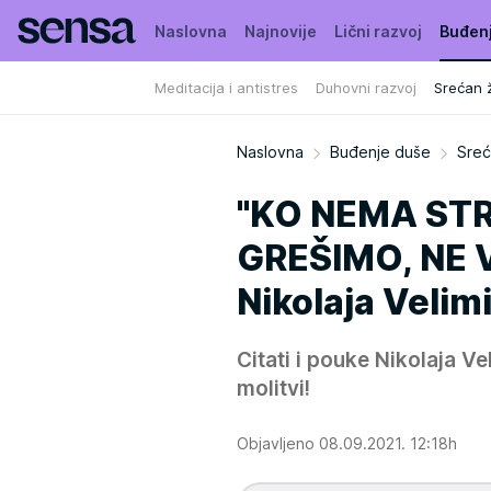
Naslovna
Najnovije
Lični razvoj
Buđen
Meditacija i antistres
Duhovni razvoj
Srećan ž
Naslovna
Buđenje duše
Sreć
"KO NEMA ST
GREŠIMO, NE V
Nikolaja Velimi
Citati i pouke Nikolaja Vel
molitvi!
Objavljeno 08.09.2021. 12:18h