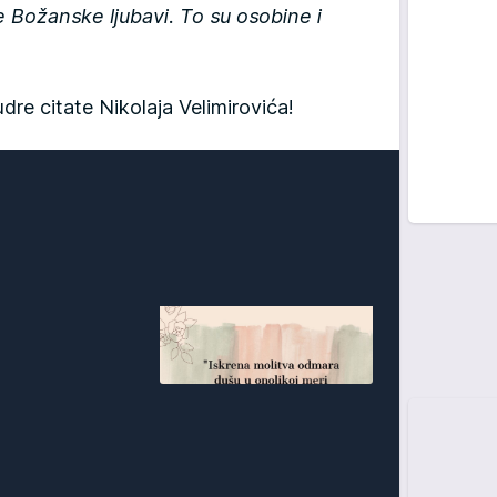
e Božanske ljubavi. To su osobine i
udre citate Nikolaja Velimirovića!