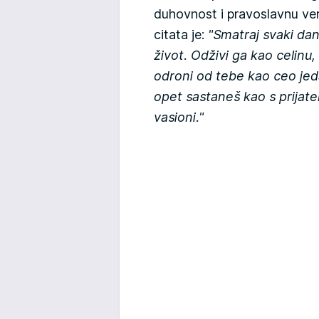
duhovnost i pravoslavnu ver
citata je:
"Smatraj svaki dan
život. Odživi ga kao celinu
odroni od tebe kao ceo jed
opet sastaneš kao s prijate
vasioni."