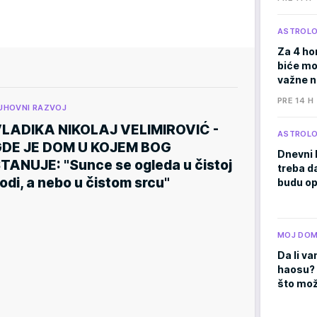
ASTROLO
Za 4 ho
biće moć
važne 
PRE 14 H
UHOVNI RAZVOJ
LADIKA NIKOLAJ VELIMIROVIĆ -
ASTROLO
DE JE DOM U KOJEM BOG
Dnevni 
TANUJE: "Sunce se ogleda u čistoj
treba d
odi, a nebo u čistom srcu"
budu op
MOJ DO
Da li va
haosu? 
što mož