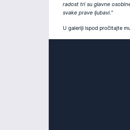
radost tri su glavne osobin
svake prave ljubavi."
U galeriji ispod pročitajte m