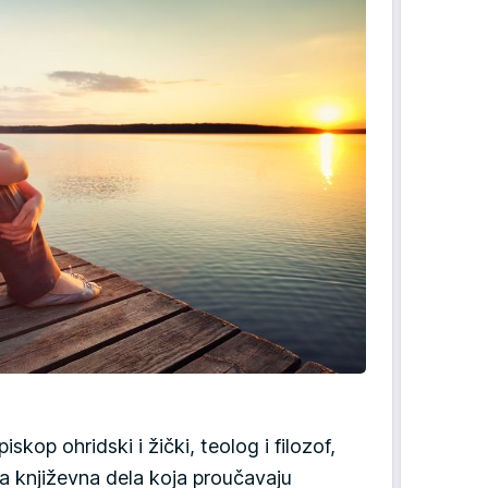
piskop ohridski i žički, teolog i filozof,
ga književna dela koja proučavaju