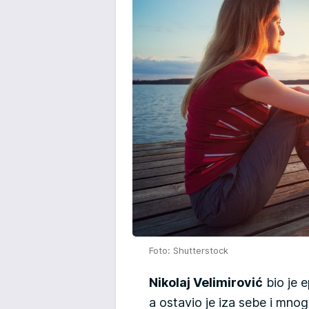
Foto: Shutterstock
Nikolaj Velimirović
bio je e
a ostavio je iza sebe i mno