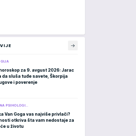
VIJE
GIJA
horoskop za 9. avgust 2026: Jarac
a da sluša tuđe savete, Škorpija
ugove i poverenje
NA PSIHOLOGI…
ka Van Goga vas najviše privlači?
čnosti otkriva šta vam nedostaje za
eće u životu