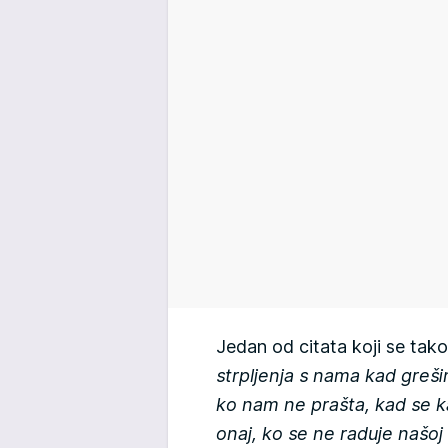
Jedan od citata koji se tako
strpljenja s nama kad grešim
ko nam ne prašta, kad se k
onaj, ko se ne raduje našoj 