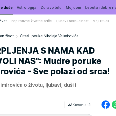
je duše
Astrologija
Zdravo telo
Moj dom
Lepota i dobre n
ivot
Inspirativne životne priče
Ljubav i seksualnost
Moji rituali
an život
Citati i pouke Nikolaja Velimirovića
RPLJENJA S NAMA KAD
OLI NAS": Mudre poruke
rovića - Sve polazi od srca!
imirovića o životu, ljubavi, duši i
Komentariši