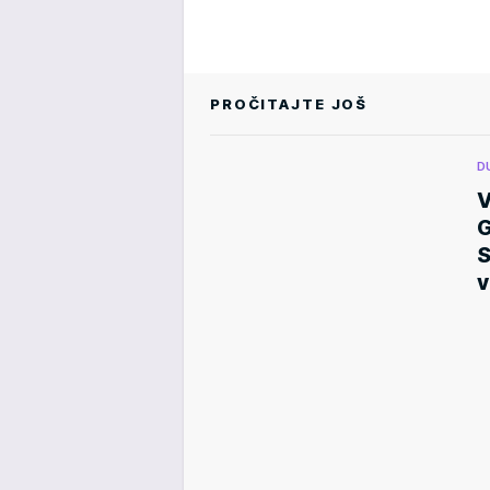
PROČITAJTE JOŠ
D
V
G
S
v