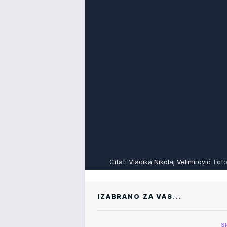
Citati Vladika Nikolaj Velimirović
Fot
IZABRANO ZA VAS...
S