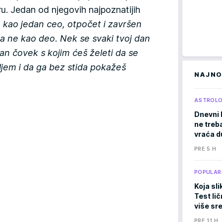
u. Jedan od njegovih najpoznatijih
 kao jedan ceo, otpočet i završen
, a ne kao deo. Nek se svaki tvoj dan
an čovek s kojim ćeš želeti da se
ljem i da ga bez stida pokažeš
NAJNO
ASTROLO
Dnevni 
ne treb
vraća d
PRE 5 H
POPULAR
Koja sli
Test li
više sr
PRE 11 H