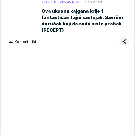
RECEPTI I ZDRAVA HR…
8.10.2020.
Ova ukusna kajgana krije 1
fantastičan tajni sastojak: Savršen
doručak koji do sada niste probali
(RECEPT)
Komentariši