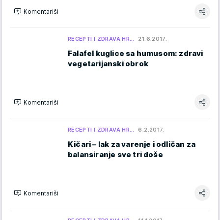
Komentariši
RECEPTI I ZDRAVA HR…
21.6.2017.
Falafel kuglice sa humusom: zdravi
vegetarijanski obrok
Komentariši
RECEPTI I ZDRAVA HR…
6.2.2017.
Kičari – lak za varenje i odličan za
balansiranje sve tri doše
Komentariši