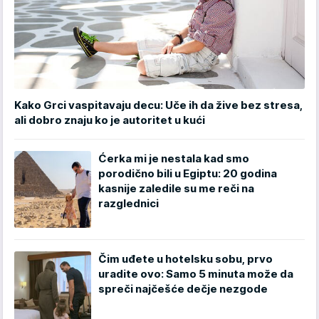
Kako Grci vaspitavaju decu: Uče ih da žive bez stresa,
ali dobro znaju ko je autoritet u kući
Ćerka mi je nestala kad smo
porodično bili u Egiptu: 20 godina
kasnije zaledile su me reči na
razglednici
Čim uđete u hotelsku sobu, prvo
uradite ovo: Samo 5 minuta može da
spreči najčešće dečje nezgode