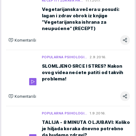
RECEPTI I ZDRAVA HR…
11.1.2017.
Vegetarijanska večera u posudi:
lagan i zdrav obrok iz knjige
"Vegetarijanska ishrana za
neupućene" (RECEPT)
Komentariši
POPULARNA PSIHOLOGI…
2.9.2016.
SLOMLJENO SRCE I STRES? Nakon
ovog videa nećete patiti od takvih
problema!
Komentariši
POPULARNA PSIHOLOGI…
1.9.2016.
TALIJA - 8 MINUTA O LJUBAVI: Koliko
je hiljada koraka dnevno potrebno
da budemo zdravi?