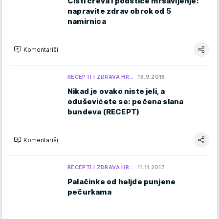
Čisti creva i podstiče mršavljenje:
napravite zdrav obrok od 5
namirnica
Komentariši
RECEPTI I ZDRAVA HR…
18.9.2018.
Nikad je ovako niste jeli, a
oduševićete se: pečena slana
bundeva (RECEPT)
Komentariši
RECEPTI I ZDRAVA HR…
11.11.2017.
Palačinke od heljde punjene
pečurkama