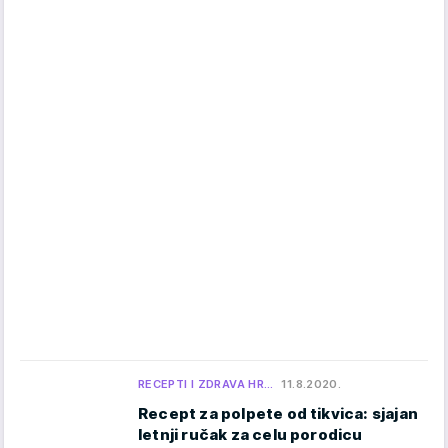
RECEPTI I ZDRAVA HR…
11.8.2020.
Recept za polpete od tikvica: sjajan
letnji ručak za celu porodicu