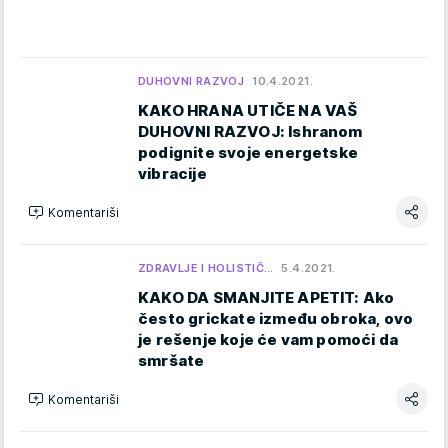
DUHOVNI RAZVOJ
10.4.2021.
KAKO HRANA UTIČE NA VAŠ
DUHOVNI RAZVOJ: Ishranom
podignite svoje energetske
vibracije
Komentariši
ZDRAVLJE I HOLISTIČ…
5.4.2021.
KAKO DA SMANJITE APETIT: Ako
često grickate između obroka, ovo
je rešenje koje će vam pomoći da
smršate
Komentariši