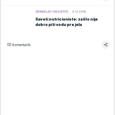
ZDRAVLJE I HOLISTIČ…
5.12.2018.
Saveti nutricioniste: zašto nije
dobro piti vodu pre jela
Komentariši