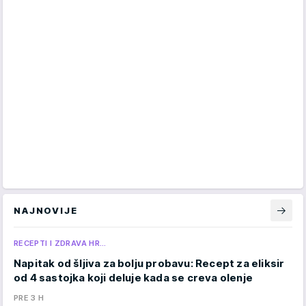
NAJNOVIJE
RECEPTI I ZDRAVA HR…
Napitak od šljiva za bolju probavu: Recept za eliksir
od 4 sastojka koji deluje kada se creva olenje
PRE 3 H