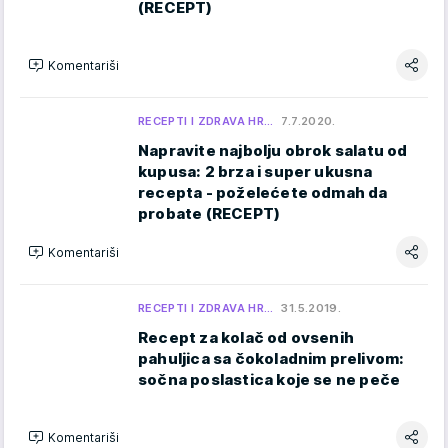
(RECEPT)
Komentariši
RECEPTI I ZDRAVA HR…
7.7.2020.
Napravite najbolju obrok salatu od
kupusa: 2 brza i super ukusna
recepta - poželećete odmah da
probate (RECEPT)
Komentariši
RECEPTI I ZDRAVA HR…
31.5.2019.
Recept za kolač od ovsenih
pahuljica sa čokoladnim prelivom:
sočna poslastica koje se ne peče
Komentariši