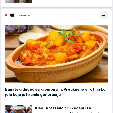
Banatski đuveč sa krompirom: Preukusno sirotinjsko
jelo koje je hranilo generacije
Kiseli krastavčići u kečapu za