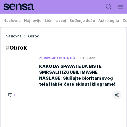
Naslovna
Najnovije
Lični razvoj
Buđenje duše
Astrologija
Zd
Naslovna
Obrok
#
Obrok
ZDRAVLJE I HOLISTIČ…
3.11.2022.
KAKO DA SPAVATE DA BISTE
SMRŠALI I IZGUBILI MASNE
NASLAGE: Slušajte bioritam svog
tela i lakše ćete skinuti kilograme!
1