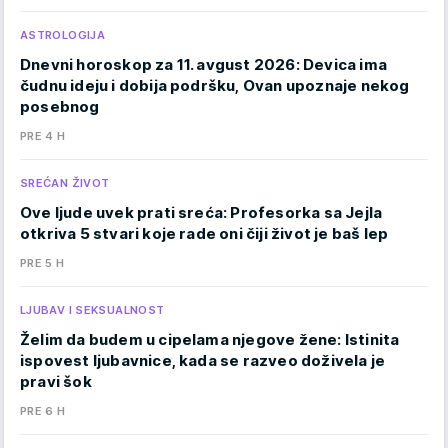
ASTROLOGIJA
Dnevni horoskop za 11. avgust 2026: Devica ima
čudnu ideju i dobija podršku, Ovan upoznaje nekog
posebnog
PRE 4 H
SREĆAN ŽIVOT
Ove ljude uvek prati sreća: Profesorka sa Jejla
otkriva 5 stvari koje rade oni čiji život je baš lep
PRE 5 H
LJUBAV I SEKSUALNOST
Želim da budem u cipelama njegove žene: Istinita
ispovest ljubavnice, kada se razveo doživela je
pravi šok
PRE 6 H