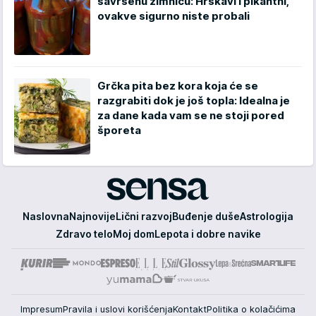
savršenu zimnicu: Hrskavi i pikantni,
ovakve sigurno niste probali
Grčka pita bez kora koja će se
razgrabiti dok je još topla: Idealna je
za dane kada vam se ne stoji pored
šporeta
Sensa
Naslovna
Najnovije
Lični razvoj
Buđenje duše
Astrologija
Zdravo telo
Moj dom
Lepota i dobre navike
Impresum
Pravila i uslovi korišćenja
Kontakt
Politika o kolačićima