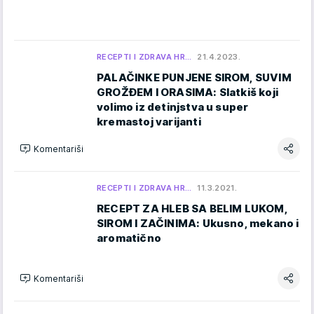
RECEPTI I ZDRAVA HR…
21.4.2023.
PALAČINKE PUNJENE SIROM, SUVIM
GROŽĐEM I ORASIMA: Slatkiš koji
volimo iz detinjstva u super
kremastoj varijanti
Komentariši
RECEPTI I ZDRAVA HR…
11.3.2021.
RECEPT ZA HLEB SA BELIM LUKOM,
SIROM I ZAČINIMA: Ukusno, mekano i
aromatično
Komentariši