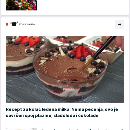
Recept za kolač ledena milka: Nema pečenja, ovo je
savršen spoj plazme, sladoleda i čokolade