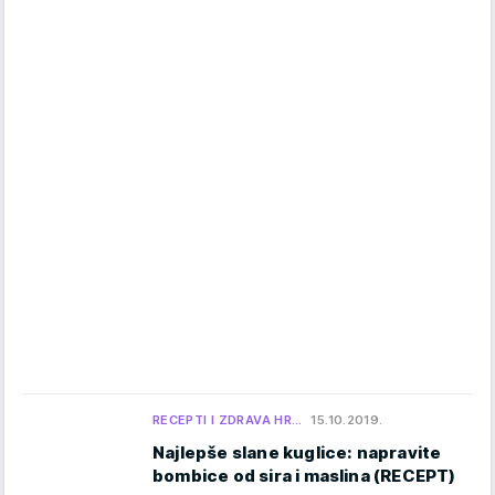
RECEPTI I ZDRAVA HR…
15.10.2019.
Najlepše slane kuglice: napravite
bombice od sira i maslina (RECEPT)