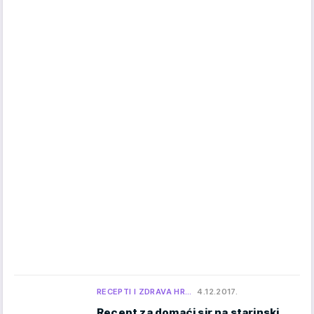
RECEPTI I ZDRAVA HR…
4.12.2017.
Recept za domaći sir na starinski