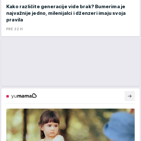
Kako različite generacije vide brak? Bumerima je
najvažnije jedno, milenijalci i dženzeri imaju svoja
pravila
PRE 22 H