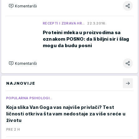
Komentariši
RECEPTI I ZDRAVA HR…
22.3.2016.
Proteini mleka u proizvodima sa
oznakom POSNO: da li biljni sir i šlag
mogu da budu posni
Komentariši
NAJNOVIJE
POPULARNA PSIHOLOGI…
Koja slika Van Goga vas najviše privlači? Test
ličnosti otkriva šta vam nedostaje za više sreće u
životu
PRE 2 H