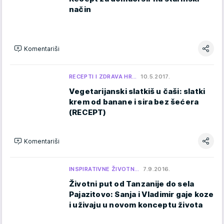
način
Komentariši
RECEPTI I ZDRAVA HR…
10.5.2017.
Vegetarijanski slatkiš u čaši: slatki
krem od banane i sira bez šećera
(RECEPT)
Komentariši
INSPIRATIVNE ŽIVOTN…
7.9.2016.
Životni put od Tanzanije do sela
Pajazitovo: Sanja i Vladimir gaje koze
i uživaju u novom konceptu života