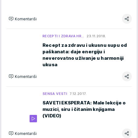
Komentariši
RECEPTI I ZDRAVA HR…
23.11.2018.
Recept za zdravu i ukusnu supu od
paškanata: daje energiju i
neverovatno uživanje u harmoniji
ukusa
Komentariši
SENSA VESTI
7.12.2017.
SAVETI EKSPERATA: Male lekcije o
muzici, siru i čitanim knjigama
(VIDEO)
Komentariši