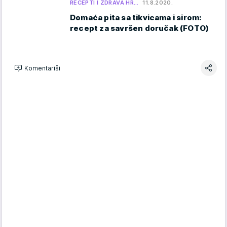
RECEPTI I ZDRAVA HR…
11.8.2020.
Domaća pita sa tikvicama i sirom:
recept za savršen doručak (FOTO)
Komentariši