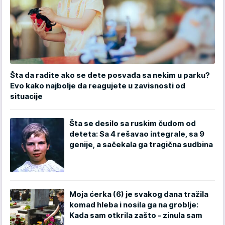
Šta da radite ako se dete posvađa sa nekim u parku?
Evo kako najbolje da reagujete u zavisnosti od
situacije
Šta se desilo sa ruskim čudom od
deteta: Sa 4 rešavao integrale, sa 9
genije, a sačekala ga tragična sudbina
Moja ćerka (6) je svakog dana tražila
komad hleba i nosila ga na groblje:
Kada sam otkrila zašto - zinula sam