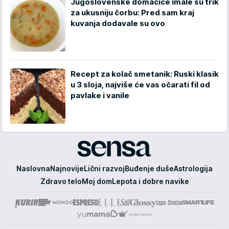
Jugoslovenske domaćice imale su trik
za ukusniju čorbu: Pred sam kraj
kuvanja dodavale su ovo
Recept za kolač smetanik: Ruski klasik
u 3 sloja, najviše će vas očarati fil od
pavlake i vanile
Sensa
Naslovna
Najnovije
Lični razvoj
Buđenje duše
Astrologija
Zdravo telo
Moj dom
Lepota i dobre navike