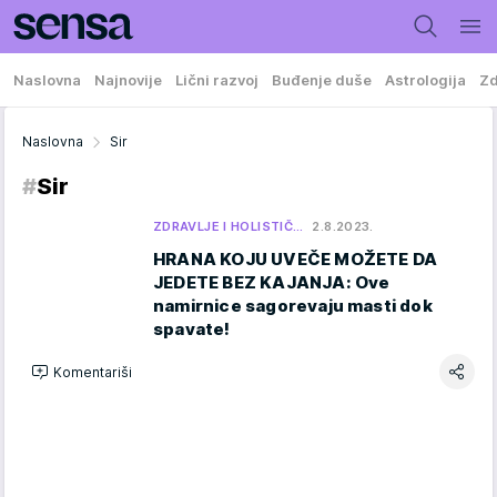
Naslovna
Najnovije
Lični razvoj
Buđenje duše
Astrologija
Zd
Naslovna
Sir
#
Sir
ZDRAVLJE I HOLISTIČ…
2.8.2023.
HRANA KOJU UVEČE MOŽETE DA
JEDETE BEZ KAJANJA: Ove
namirnice sagorevaju masti dok
spavate!
Komentariši