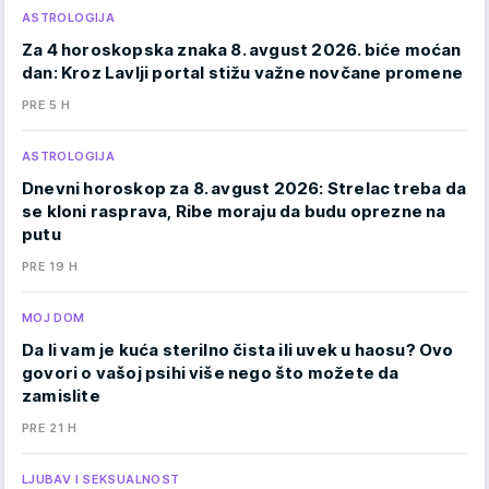
ASTROLOGIJA
Za 4 horoskopska znaka 8. avgust 2026. biće moćan
dan: Kroz Lavlji portal stižu važne novčane promene
PRE 5 H
ASTROLOGIJA
Dnevni horoskop za 8. avgust 2026: Strelac treba da
se kloni rasprava, Ribe moraju da budu oprezne na
putu
PRE 19 H
MOJ DOM
Da li vam je kuća sterilno čista ili uvek u haosu? Ovo
govori o vašoj psihi više nego što možete da
zamislite
PRE 21 H
LJUBAV I SEKSUALNOST