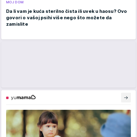
MOJ DOM
Da li vam je kuća sterilno čista ili uvek u haosu? Ovo
govori o vašoj psihi više nego što možete da
zamislite