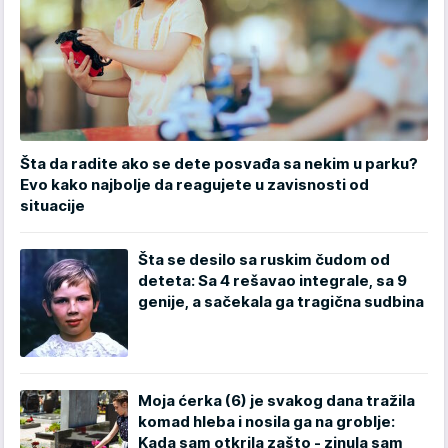
Šta da radite ako se dete posvađa sa nekim u parku?
Evo kako najbolje da reagujete u zavisnosti od
situacije
Šta se desilo sa ruskim čudom od
deteta: Sa 4 rešavao integrale, sa 9
genije, a sačekala ga tragična sudbina
Moja ćerka (6) je svakog dana tražila
komad hleba i nosila ga na groblje:
Kada sam otkrila zašto - zinula sam