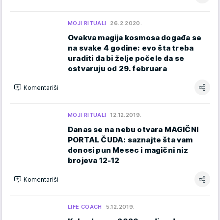
MOJI RITUALI
26.2.2020.
Ovakva magija kosmosa događa se
na svake 4 godine: evo šta treba
uraditi da bi želje počele da se
ostvaruju od 29. februara
Komentariši
MOJI RITUALI
12.12.2019.
Danas se na nebu otvara MAGIČNI
PORTAL ČUDA: saznajte šta vam
donosi pun Mesec i magični niz
brojeva 12-12
Komentariši
LIFE COACH
5.12.2019.