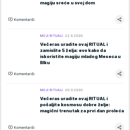
magiju sreće u svoj dom
Komentariši
MOJI RITUALI
22.4.2020.
Večeras uradite ovaj RITUAL i
zamislite 5 želja: evo kako da
iskoristite magiju mladog Meseca u
BIku
Komentariši
MOJI RITUALI
20.3.2020.
Večeras uradite ovaj RITUAL i
pošaljite kosmosu dobre želje:
magični trenutak za prvi dan proleća
Komentariši