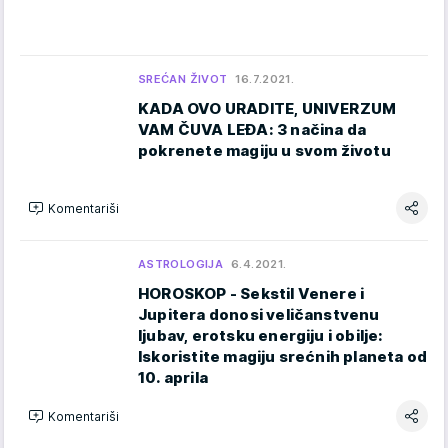
SREĆAN ŽIVOT
16.7.2021.
KADA OVO URADITE, UNIVERZUM
VAM ČUVA LEĐA: 3 načina da
pokrenete magiju u svom životu
Komentariši
ASTROLOGIJA
6.4.2021.
HOROSKOP - Sekstil Venere i
Jupitera donosi veličanstvenu
ljubav, erotsku energiju i obilje:
Iskoristite magiju srećnih planeta od
10. aprila
Komentariši