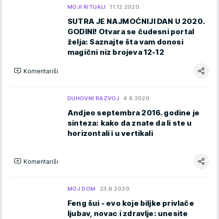
MOJI RITUALI
11.12.2020.
SUTRA JE NAJMOĆNIJI DAN U 2020.
GODINI! Otvara se čudesni portal
želja: Saznajte šta vam donosi
magični niz brojeva 12-12
Komentariši
DUHOVNI RAZVOJ
4.8.2020.
Andjeo septembra 2016. godine je
sinteza: kako da znate da li ste u
horizontali i u vertikali
Komentariši
MOJ DOM
23.6.2020.
Feng šui - evo koje biljke privlače
ljubav, novac i zdravlje: unesite