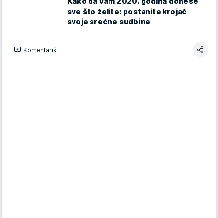
Kako da vam 2020. godina donese
sve što želite: postanite krojač
svoje srećne sudbine
Komentariši