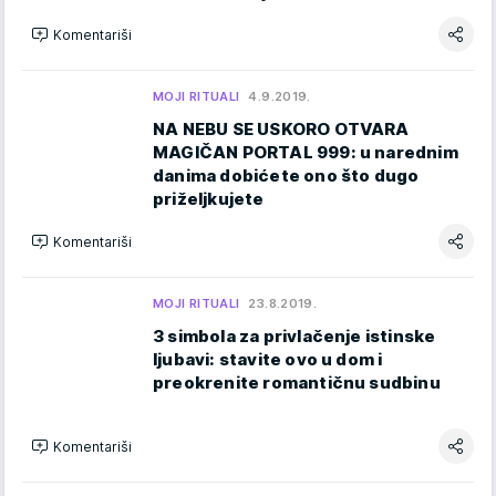
Komentariši
MOJI RITUALI
4.9.2019.
NA NEBU SE USKORO OTVARA
MAGIČAN PORTAL 999: u narednim
danima dobićete ono što dugo
priželjkujete
Komentariši
MOJI RITUALI
23.8.2019.
3 simbola za privlačenje istinske
ljubavi: stavite ovo u dom i
preokrenite romantičnu sudbinu
Komentariši