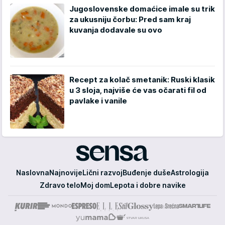
Jugoslovenske domaćice imale su trik
za ukusniju čorbu: Pred sam kraj
kuvanja dodavale su ovo
Recept za kolač smetanik: Ruski klasik
u 3 sloja, najviše će vas očarati fil od
pavlake i vanile
Sensa
Naslovna
Najnovije
Lični razvoj
Buđenje duše
Astrologija
Zdravo telo
Moj dom
Lepota i dobre navike