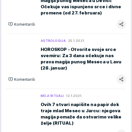
magija punog Meseca u Devici:
Očekuje vas ispunjeno srce i divne
promene (od 27. februara)
Komentariši
ASTROLOGIJA
25.1.2021.
HOROSKOP - Otvorite svoje srce
svemiru: Za 3 dana očekuje nas
prava magija punog Meseca u Lavu
(28. januar)
Komentariši
MOJI RITUALI
12.1.2021.
Ovih 7 stvari napišite na papir dok
traje mlad Mesec u Jarcu: njegova
magija pomaže da ostvarimo velike
želje (RITUAL)