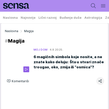
Naslovna
Najnovije
Lični razvoj
Buđenje duše
Astrologija
Zd
Naslovna
Magija
#
Magija
MOJ DOM
4.8.2025.
6 magičnih simbola koje nosite, a ne
znate kako deluju: Šta u stvari znače
trougao, oko, zmija ili "osmica"?
Komentariši