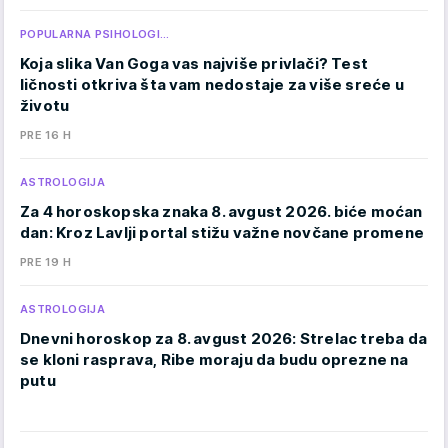
POPULARNA PSIHOLOGI…
Koja slika Van Goga vas najviše privlači? Test
ličnosti otkriva šta vam nedostaje za više sreće u
životu
PRE 16 H
ASTROLOGIJA
Za 4 horoskopska znaka 8. avgust 2026. biće moćan
dan: Kroz Lavlji portal stižu važne novčane promene
PRE 19 H
ASTROLOGIJA
Dnevni horoskop za 8. avgust 2026: Strelac treba da
se kloni rasprava, Ribe moraju da budu oprezne na
putu