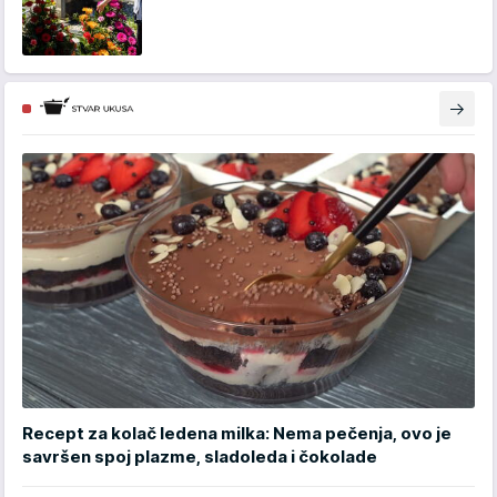
Recept za kolač ledena milka: Nema pečenja, ovo je
savršen spoj plazme, sladoleda i čokolade