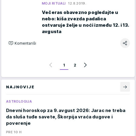
MOJI RITUALI
12.8.2019.
Večeras obavezno pogledajte u
nebo: kiša zvezda padalica
ostvaruje želje u noći između 12. i 13.
avgusta
Komentariši
1
2
NAJNOVIJE
ASTROLOGIJA
Dnevni horoskop za 9. avgust 2026: Jarac ne treba
da sluša tuđe savete, Škorpija vraća dugove i
poverenje
PRE 10 H