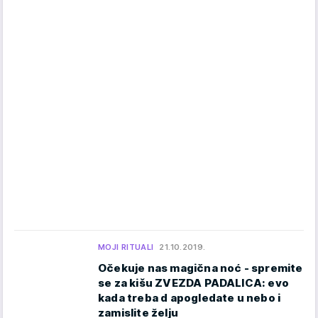
MOJI RITUALI
21.10.2019.
Očekuje nas magična noć - spremite
se za kišu ZVEZDA PADALICA: evo
kada treba d apogledate u nebo i
zamislite želju