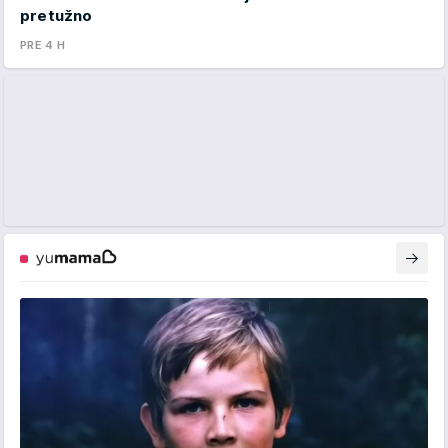
pretužno
PRE 4 H