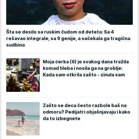
Šta se desilo sa ruskim čudom od deteta: Sa 4
rešavao integrale, sa 9 genije, a sačekala ga tragična
sudbina
Moja ćerka (6) je svakog dana tražila
komad hleba i nosila ga na groblje:
Kada sam otkrila zašto - zinula sam
Zašto se deca često razbole baš na
odmoru? Pedijatri objašnjavaju i kako
da to izbegnete