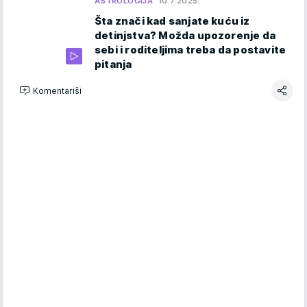
ASTROLOGIJA
10.7.2025.
Šta znači kad sanjate kuću iz
detinjstva? Možda upozorenje da
sebi i roditeljima treba da postavite
pitanja
Komentariši