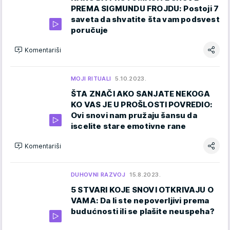
PREMA SIGMUNDU FROJDU: Postoji 7
saveta da shvatite šta vam podsvest
poručuje
Komentariši
MOJI RITUALI
5.10.2023.
ŠTA ZNAČI AKO SANJATE NEKOGA
KO VAS JE U PROŠLOSTI POVREDIO:
Ovi snovi nam pružaju šansu da
iscelite stare emotivne rane
Komentariši
DUHOVNI RAZVOJ
15.8.2023.
5 STVARI KOJE SNOVI OTKRIVAJU O
VAMA: Da li ste nepoverljivi prema
budućnosti ili se plašite neuspeha?