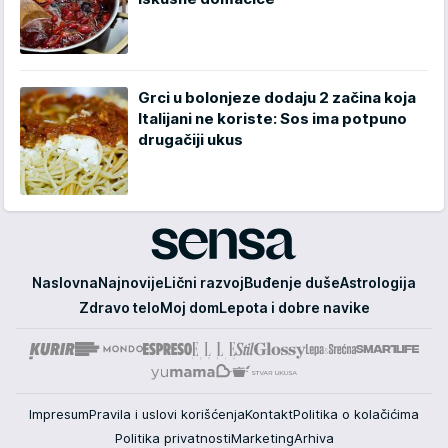
Grci u bolonjeze dodaju 2 začina koja
Italijani ne koriste: Sos ima potpuno
drugačiji ukus
Sensa
Naslovna
Najnovije
Lični razvoj
Buđenje duše
Astrologija
Zdravo telo
Moj dom
Lepota i dobre navike
Impresum
Pravila i uslovi korišćenja
Kontakt
Politika o kolačićima
Politika privatnosti
Marketing
Arhiva