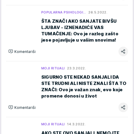
POPULARNA PSIHOLOGI…
26.5.2022.
ŠTA ZNAČI AKO SANJATE BIVŠU
LJUBAV - IZNENADIĆE VAS
TUMAČENJE: Ovo je razlog zašto
jese pojavljuje u vašim snovima!
Komentariši
MOJI RITUALI
23.3.2022.
SIGURNO STE NEKAD SANJALI DA
STE TRUDNI ALI NISTE ZNALI ŠTA TO
ZNAČI: Ovo je važan znak, evo koje
promene donosi u život
Komentariši
MOJI RITUALI
14.3.2022.
AKO STE OVO SANJALI, NEMOJTE