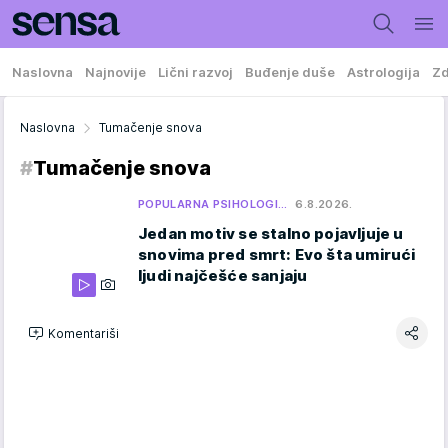
Naslovna
Najnovije
Lični razvoj
Buđenje duše
Astrologija
Zd
Naslovna
Tumačenje snova
#
Tumačenje snova
POPULARNA PSIHOLOGI…
6.8.2026.
Jedan motiv se stalno pojavljuje u
snovima pred smrt: Evo šta umirući
ljudi najčešće sanjaju
Komentariši