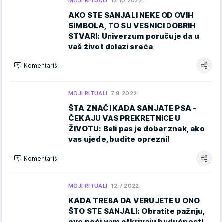
MOJI RITUALI
12.10.2022.
AKO STE SANJALI NEKE OD OVIH
SIMBOLA, TO SU VESNICI DOBRIH
STVARI: Univerzum poručuje da u
vaš život dolazi sreća
Komentariši
MOJI RITUALI
7.9.2022.
ŠTA ZNAČI KADA SANJATE PSA -
ČEKAJU VAS PREKRETNICE U
ŽIVOTU: Beli pas je dobar znak, ako
vas ujede, budite oprezni!
Komentariši
MOJI RITUALI
12.7.2022.
KADA TREBA DA VERUJETE U ONO
ŠTO STE SANJALI: Obratite pažnju,
ove noći vam otkrivaju budućnost!