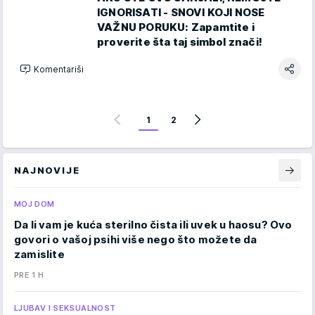
IGNORISATI - SNOVI KOJI NOSE
VAŽNU PORUKU: Zapamtite i
proverite šta taj simbol znači!
Komentariši
1
2
NAJNOVIJE
MOJ DOM
Da li vam je kuća sterilno čista ili uvek u haosu? Ovo
govori o vašoj psihi više nego što možete da
zamislite
PRE 1 H
LJUBAV I SEKSUALNOST