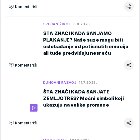
Komentariši
SREĆAN ŽIVOT
3.8.2023.
ŠTA ZNAČI KADA SANJAMO
PLAKANJE? Naše suze mogu biti
oslobađanje od potisnutih emocija
ali tuđe predviđaju nesreću
Komentariši
DUHOVNI RAZVOJ
11.7.2023.
ŠTA ZNAČI KADA SANJATE
ZEMLJOTRES? Moćni simboli koji
ukazuju na velike promene
Komentariši