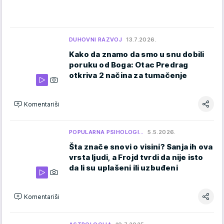
DUHOVNI RAZVOJ
13.7.2026.
Kako da znamo da smo u snu dobili
poruku od Boga: Otac Predrag
otkriva 2 načina za tumačenje
Komentariši
POPULARNA PSIHOLOGI…
5.5.2026.
Šta znače snovi o visini? Sanja ih ova
vrsta ljudi, a Frojd tvrdi da nije isto
da li su uplašeni ili uzbuđeni
Komentariši