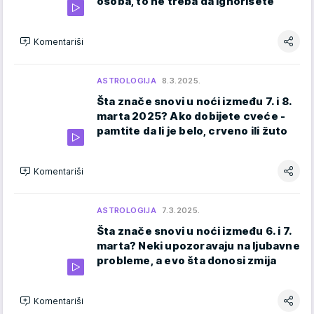
osoba, to ne treba da ignorišete
Komentariši
ASTROLOGIJA
8.3.2025.
Šta znače snovi u noći između 7. i 8.
marta 2025? Ako dobijete cveće -
pamtite da li je belo, crveno ili žuto
Komentariši
ASTROLOGIJA
7.3.2025.
Šta znače snovi u noći između 6. i 7.
marta? Neki upozoravaju na ljubavne
probleme, a evo šta donosi zmija
Komentariši