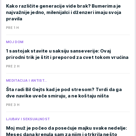
Kako različite generacije vide brak? Bumerima je
najvažnije jedno, milenijalci i dženzeri imaju svoja
pravila
PRE 1 H
MOJ DOM
1 sastojak stavite u saksiju sanseverije: Ovaj
prirodni trik je štit i preporod za cvet tokom vrućina
PRE 2 H
MEDITACIJA I ANTIST…
Šta radi Bil Gejts kad je pod stresom? Tvrdi da ga
dve navike uveče smiruju, a ne koštaju ništa
PRE 3 H
LJUBAV I SEKSUALNOST
Moj muž je počeo da posećuje majku svake nedelje:
Mesec dana krenula sam za njim i otrkrila nešto