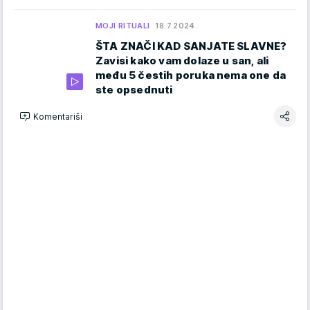
MOJI RITUALI
18.7.2024.
ŠTA ZNAČI KAD SANJATE SLAVNE?
Zavisi kako vam dolaze u san, ali
među 5 čestih poruka nema one da
ste opsednuti
Komentariši