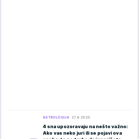
ASTROLOGIJA
27.6.2025.
4 sna upozoravaju na nešto važno:
Ako vas neko juri ili se pojavi ova