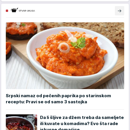
Srpski namaz od pečenih paprika po starinskom
receptu: Pravi se od samo 3 sastojka
Da li šljive za džem treba da sameljete
ili kuvate u komadima? Evo šta rade
iskusne domaćice