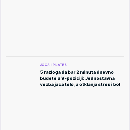
JOGA I PILATES
5 razloga da bar 2 minuta dnevno
budete u V-poziciji: Jednostavna
vežba jača telo, a otklanja stres i bol