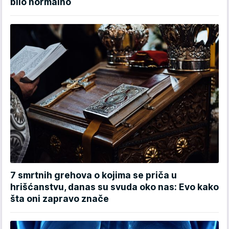
bilo normalno
7 smrtnih grehova o kojima se priča u
hrišćanstvu, danas su svuda oko nas: Evo kako
šta oni zapravo znače