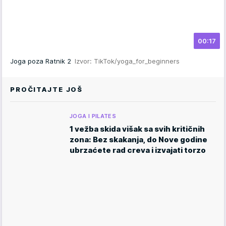
00:17
Joga poza Ratnik 2
Izvor: TikTok/yoga_for_beginners
PROČITAJTE JOŠ
JOGA I PILATES
1 vežba skida višak sa svih kritičnih
zona: Bez skakanja, do Nove godine
ubrzaćete rad creva i izvajati torzo