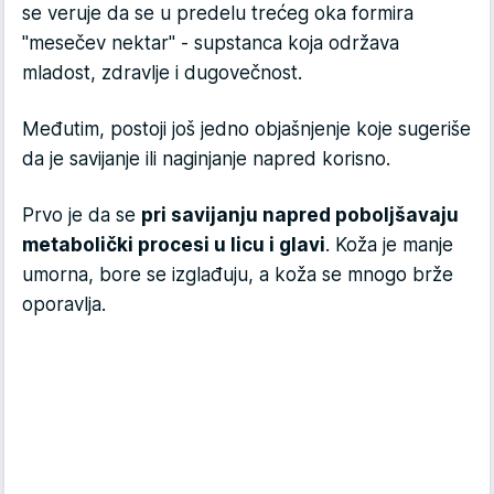
se veruje da se u predelu trećeg oka formira
"mesečev nektar" - supstanca koja održava
mladost, zdravlje i dugovečnost.
Međutim, postoji još jedno objašnjenje koje sugeriše
da je savijanje ili naginjanje napred korisno.
Prvo je da se
pri savijanju napred poboljšavaju
metabolički procesi u licu i glavi
. Koža je manje
umorna, bore se izglađuju, a koža se mnogo brže
oporavlja.