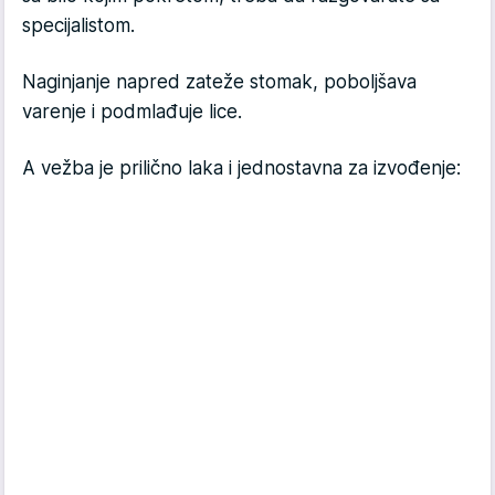
specijalistom.
Naginjanje napred zateže stomak, poboljšava
varenje i podmlađuje lice.
A vežba je prilično laka i jednostavna za izvođenje: