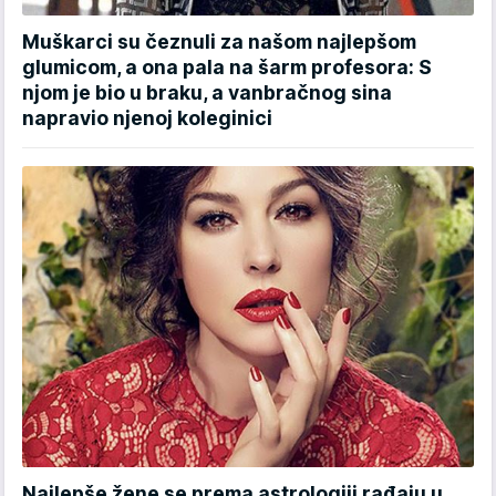
Muškarci su čeznuli za našom najlepšom
glumicom, a ona pala na šarm profesora: S
njom je bio u braku, a vanbračnog sina
napravio njenoj koleginici
Najlepše žene se prema astrologiji rađaju u