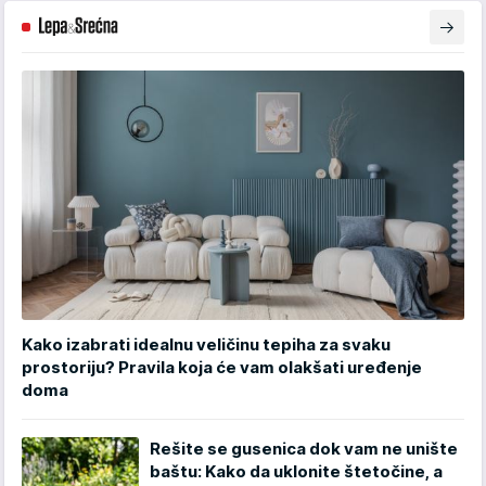
Kako izabrati idealnu veličinu tepiha za svaku
prostoriju? Pravila koja će vam olakšati uređenje
doma
Rešite se gusenica dok vam ne unište
baštu: Kako da uklonite štetočine, a