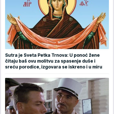
Sutra je Sveta Petka Trnova: U ponoć žene
čitaju baš ovu molitvu za spasenje duše i
sreću porodice, izgovara se iskreno i u miru