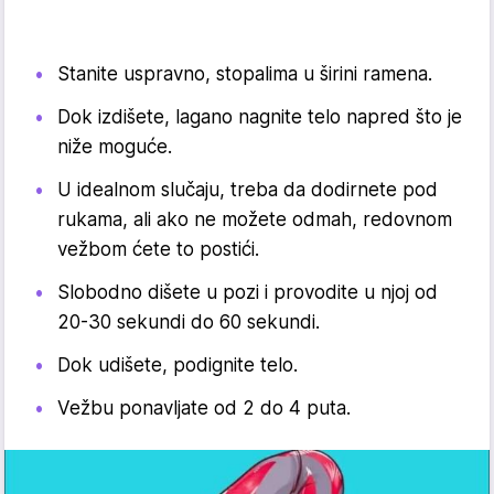
Stanite uspravno, stopalima u širini ramena.
Dok izdišete, lagano nagnite telo napred što je
niže moguće.
U idealnom slučaju, treba da dodirnete pod
rukama, ali ako ne možete odmah, redovnom
vežbom ćete to postići.
Slobodno dišete u pozi i provodite u njoj od
20-30 sekundi do 60 sekundi.
Dok udišete, podignite telo.
Vežbu ponavljate od 2 do 4 puta.