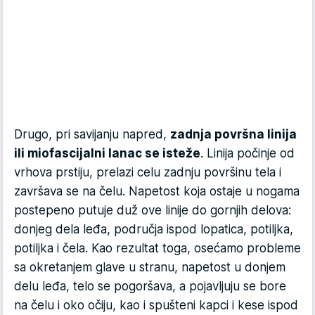
Drugo, pri savijanju napred,
zadnja površna linija
ili miofascijalni lanac se isteže
. Linija počinje od
vrhova prstiju, prelazi celu zadnju površinu tela i
završava se na čelu. Napetost koja ostaje u nogama
postepeno putuje duž ove linije do gornjih delova:
donjeg dela leđa, područja ispod lopatica, potiljka,
potiljka i čela. Kao rezultat toga, osećamo probleme
sa okretanjem glave u stranu, napetost u donjem
delu leđa, telo se pogoršava, a pojavljuju se bore
na čelu i oko očiju, kao i spušteni kapci i kese ispod