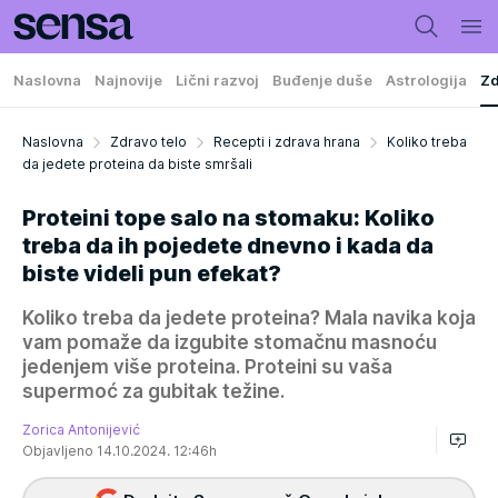
Naslovna
Najnovije
Lični razvoj
Buđenje duše
Astrologija
Zd
Naslovna
Zdravo telo
Recepti i zdrava hrana
Koliko treba
da jedete proteina da biste smršali
Proteini tope salo na stomaku: Koliko
treba da ih pojedete dnevno i kada da
biste videli pun efekat?
Koliko treba da jedete proteina? Mala navika koja
vam pomaže da izgubite stomačnu masnoću
jedenjem više proteina. Proteini su vaša
supermoć za gubitak težine.
Zorica Antonijević
Objavljeno 14.10.2024. 12:46h