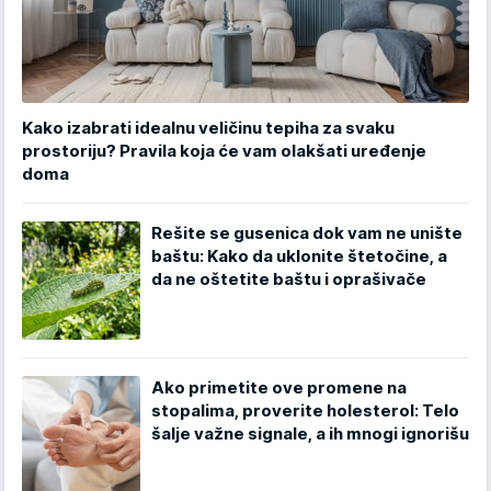
Kako izabrati idealnu veličinu tepiha za svaku
prostoriju? Pravila koja će vam olakšati uređenje
doma
Rešite se gusenica dok vam ne unište
baštu: Kako da uklonite štetočine, a
da ne oštetite baštu i oprašivače
Ako primetite ove promene na
stopalima, proverite holesterol: Telo
šalje važne signale, a ih mnogi ignorišu