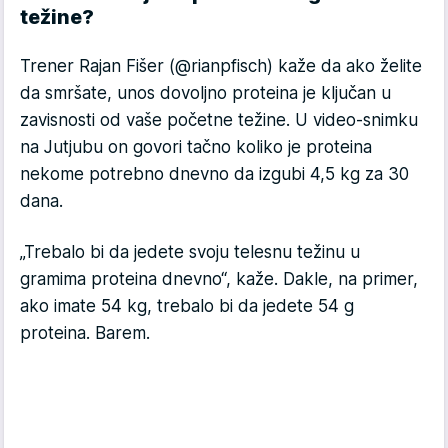
težine?
Trener Rajan Fišer (@rianpfisch) kaže da ako želite
da smršate, unos dovoljno proteina je ključan u
zavisnosti od vaše početne težine. U video-snimku
na Jutjubu on govori tačno koliko je proteina
nekome potrebno dnevno da izgubi 4,5 kg za 30
dana.
„Trebalo bi da jedete svoju telesnu težinu u
gramima proteina dnevno“, kaže. Dakle, na primer,
ako imate 54 kg, trebalo bi da jedete 54 g
proteina. Barem.