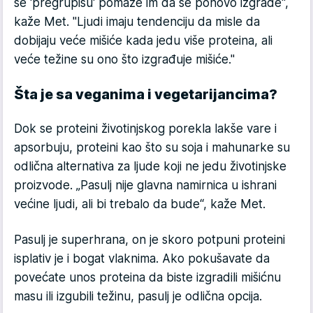
se 'pregrupišu' pomaže im da se ponovo izgrade",
kaže Met. "Ljudi imaju tendenciju da misle da
dobijaju veće mišiće kada jedu više proteina, ali
veće težine su ono što izgrađuje mišiće."
Šta je sa veganima i vegetarijancima?
Dok se proteini životinjskog porekla lakše vare i
apsorbuju, proteini kao što su soja i mahunarke su
odlična alternativa za ljude koji ne jedu životinjske
proizvode. „Pasulj nije glavna namirnica u ishrani
većine ljudi, ali bi trebalo da bude“, kaže Met.
Pasulj je superhrana, on je skoro potpuni proteini
isplativ je i bogat vlaknima. Ako pokušavate da
povećate unos proteina da biste izgradili mišićnu
masu ili izgubili težinu, pasulj je odlična opcija.