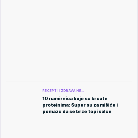
RECEPTI I ZDRAVA HR…
10 namirnica koje su krcate
proteinima: Super su za mišiće i
pomažu da se brže topi salce