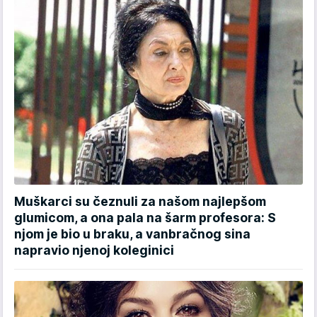
Muškarci su čeznuli za našom najlepšom
glumicom, a ona pala na šarm profesora: S
njom je bio u braku, a vanbračnog sina
napravio njenoj koleginici