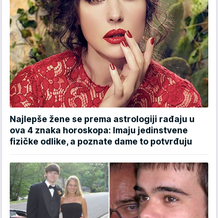
Najlepše žene se prema astrologiji rađaju u
ova 4 znaka horoskopa: Imaju jedinstvene
fizičke odlike, a poznate dame to potvrđuju