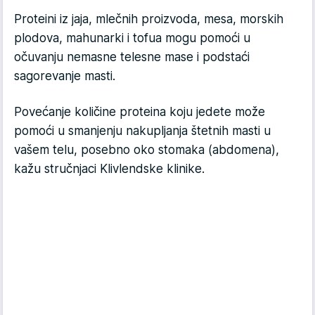
Proteini iz jaja, mlečnih proizvoda, mesa, morskih
plodova, mahunarki i tofua mogu pomoći u
očuvanju nemasne telesne mase i podstaći
sagorevanje masti.
Povećanje količine proteina koju jedete može
pomoći u smanjenju nakupljanja štetnih masti u
vašem telu, posebno oko stomaka (abdomena),
kažu stručnjaci Klivlendske klinike.