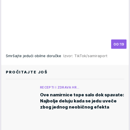
00:19
Smršajte jedući obilne doručke
Izvor: TikTok/samiraport
PROČITAJTE JOŠ
RECEPTI I ZDRAVA HR…
Ove namirnice tope salo dok spavate:
Najbolje deluju kada se jedu uveče
zbog jednog neobičnog efekta