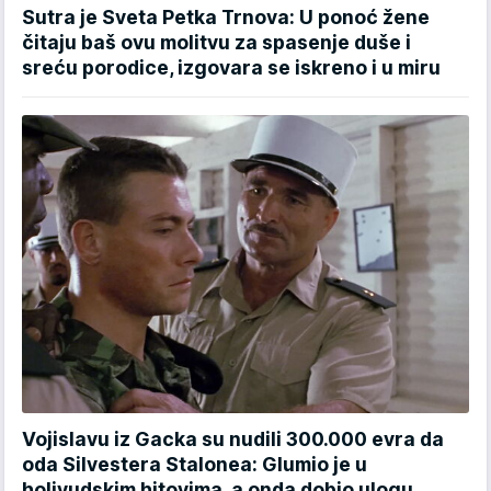
Sutra je Sveta Petka Trnova: U ponoć žene
čitaju baš ovu molitvu za spasenje duše i
sreću porodice, izgovara se iskreno i u miru
Vojislavu iz Gacka su nudili 300.000 evra da
oda Silvestera Stalonea: Glumio je u
holivudskim hitovima, a onda dobio ulogu