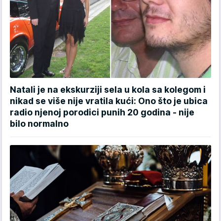
Natali je na ekskurziji sela u kola sa kolegom i
nikad se više nije vratila kući: Ono što je ubica
radio njenoj porodici punih 20 godina - nije
bilo normalno