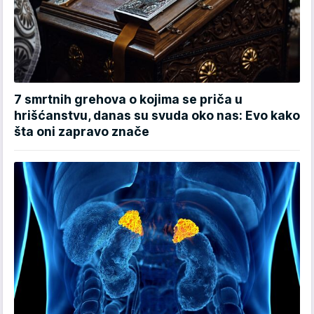
7 smrtnih grehova o kojima se priča u
hrišćanstvu, danas su svuda oko nas: Evo kako
šta oni zapravo znače