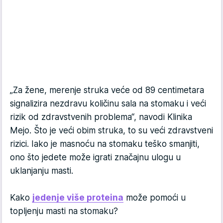
„Za žene, merenje struka veće od 89 centimetara
signalizira nezdravu količinu sala na stomaku i veći
rizik od zdravstvenih problema“, navodi Klinika
Mejo. Što je veći obim struka, to su veći zdravstveni
rizici. Iako je masnoću na stomaku teško smanjiti,
ono što jedete može igrati značajnu ulogu u
uklanjanju masti.
Kako
jedenje više proteina
može pomoći u
topljenju masti na stomaku?