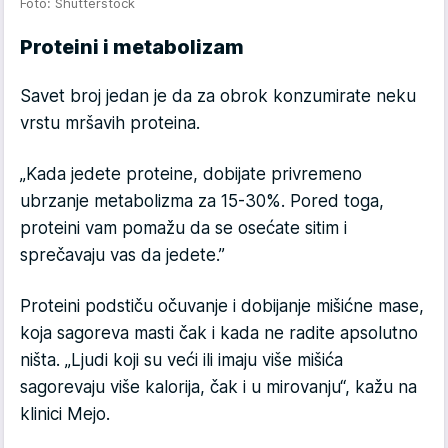
Foto: Shutterstock
Proteini i metabolizam
Savet broj jedan je da za obrok konzumirate neku
vrstu mršavih proteina.
„Kada jedete proteine, dobijate privremeno
ubrzanje metabolizma za 15-30%. Pored toga,
proteini vam pomažu da se osećate sitim i
sprečavaju vas da jedete.”
Proteini podstiču očuvanje i dobijanje mišićne mase,
koja sagoreva masti čak i kada ne radite apsolutno
ništa. „Ljudi koji su veći ili imaju više mišića
sagorevaju više kalorija, čak i u mirovanju“, kažu na
klinici Mejo.