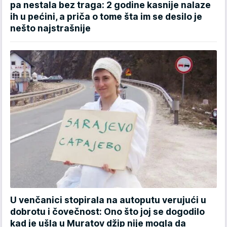
pa nestala bez traga: 2 godine kasnije nalaze
ih u pećini, a priča o tome šta im se desilo je
nešto najstrašnije
U venčanici stopirala na autoputu verujući u
dobrotu i čovečnost: Ono što joj se dogodilo
kad je ušla u Muratov džip nije mogla da