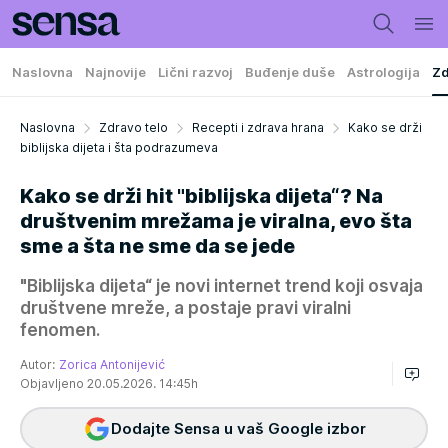
Naslovna
Najnovije
Lični razvoj
Buđenje duše
Astrologija
Zd
Naslovna
Zdravo telo
Recepti i zdrava hrana
Kako se drži
biblijska dijeta i šta podrazumeva
Kako se drži hit "biblijska dijeta“? Na
društvenim mrežama je viralna, evo šta
sme a šta ne sme da se jede
"Biblijska dijeta“ je novi internet trend koji osvaja
društvene mreže, a postaje pravi viralni
fenomen.
Autor:
Zorica Antonijević
Objavljeno 20.05.2026. 14:45h
Dodajte Sensa u vaš Google izbor