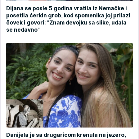
Dijana se posle 5 godina vratila iz Nemačke i
posetila ćerkin grob, kod spomenika joj prilazi
čovek i govori: "Znam devojku sa slike, udala
se nedavno"
Danijela je sa drugaricom krenula na jezero,