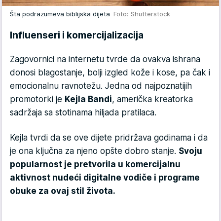
Šta podrazumeva biblijska dijeta
Foto: Shutterstock
Influenseri i komercijalizacija
Zagovornici na internetu tvrde da ovakva ishrana
donosi blagostanje, bolji izgled kože i kose, pa čak i
emocionalnu ravnotežu. Jedna od najpoznatijih
promotorki je
Kejla Bandi
, američka kreatorka
sadržaja sa stotinama hiljada pratilaca.
Kejla tvrdi da se ove dijete pridržava godinama i da
je ona ključna za njeno opšte dobro stanje.
Svoju
popularnost je pretvorila u komercijalnu
aktivnost nudeći digitalne vodiče i programe
obuke za ovaj stil života.