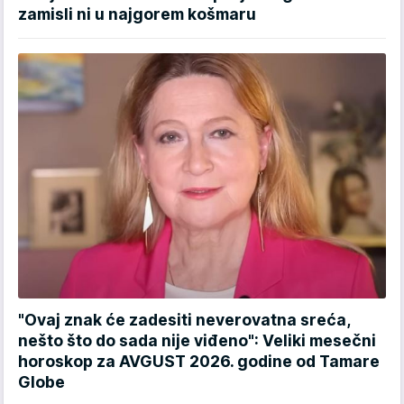
zamisli ni u najgorem košmaru
"Ovaj znak će zadesiti neverovatna sreća,
nešto što do sada nije viđeno": Veliki mesečni
horoskop za AVGUST 2026. godine od Tamare
Globe