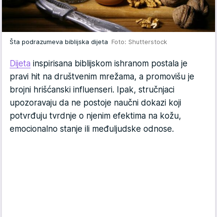
Šta podrazumeva biblijska dijeta
Foto: Shutterstock
Dijeta
inspirisana biblijskom ishranom postala je
pravi hit na društvenim mrežama, a promovišu je
brojni hrišćanski influenseri. Ipak, stručnjaci
upozoravaju da ne postoje naučni dokazi koji
potvrđuju tvrdnje o njenim efektima na kožu,
emocionalno stanje ili međuljudske odnose.