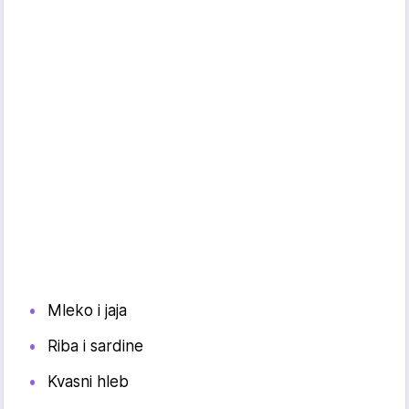
Mleko i jaja
Riba i sardine
Kvasni hleb