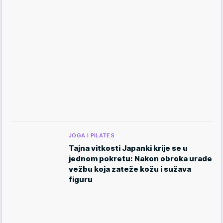
JOGA I PILATES
Tajna vitkosti Japanki krije se u
jednom pokretu: Nakon obroka urade
vežbu koja zateže kožu i sužava
figuru