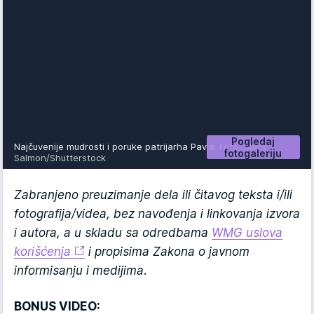
Pogledaj
Najčuvenije mudrosti i poruke patrijarha Pavla
Foto: Black
fotogaleriju
Salmon/Shutterstock
Zabranjeno preuzimanje dela ili čitavog teksta i/ili
fotografija/videa, bez navođenja i linkovanja izvora
i autora, a u skladu sa odredbama
WMG uslova
korišćenja
i propisima Zakona o javnom
informisanju i medijima.
BONUS VIDEO: