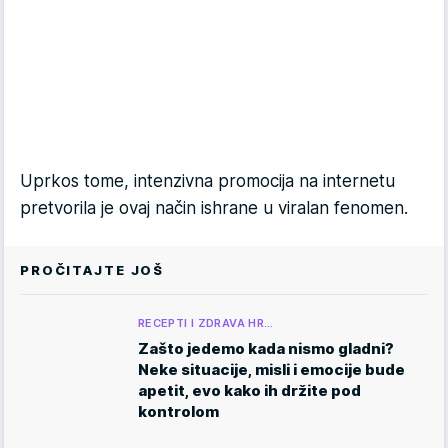
Uprkos tome, intenzivna promocija na internetu
pretvorila je ovaj način ishrane u viralan fenomen.
PROČITAJTE JOŠ
RECEPTI I ZDRAVA HR…
Zašto jedemo kada nismo gladni?
Neke situacije, misli i emocije bude
apetit, evo kako ih držite pod
kontrolom