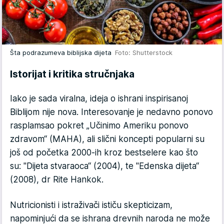
Šta podrazumeva biblijska dijeta
Foto: Shutterstock
Istorijat i kritika stručnjaka
Iako je sada viralna, ideja o ishrani inspirisanoj
Biblijom nije nova. Interesovanje je nedavno ponovo
rasplamsao pokret „Učinimo Ameriku ponovo
zdravom“ (MAHA), ali slični koncepti popularni su
još od početka 2000-ih kroz bestselere kao što
su:
"Dijeta stvaraoca“ (2004)
, te "
Edenska dijeta“
(2008)
, dr Rite Hankok.
N
utricionisti i istraživači ističu skepticizam,
napominjući da se ishrana drevnih naroda ne može