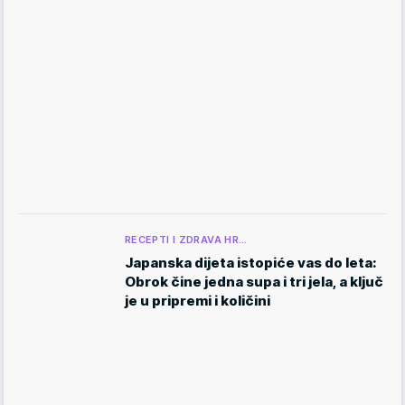
RECEPTI I ZDRAVA HR…
Japanska dijeta istopiće vas do leta:
Obrok čine jedna supa i tri jela, a ključ
je u pripremi i količini