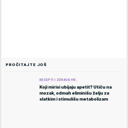
PROČITAJTE JOŠ
RECEPTI I ZDRAVA HR…
Koji mirisi ubijaju apetit? Utiču na
mozak, odmah eliminišu želju za
slatkim i stimulišu metabolizam