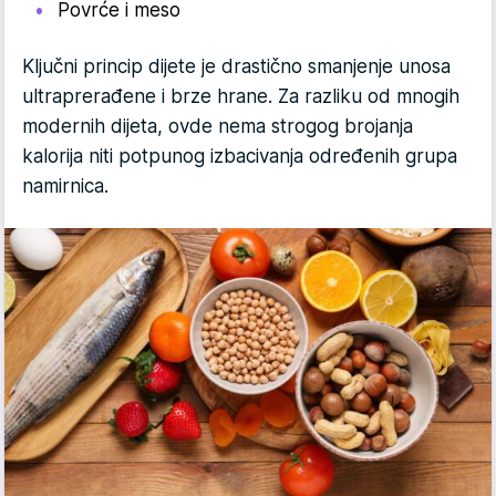
Povrće i meso
Ključni princip dijete je drastično smanjenje unosa
ultraprerađene i brze hrane. Za razliku od mnogih
modernih dijeta, ovde nema strogog brojanja
kalorija niti potpunog izbacivanja određenih grupa
namirnica.