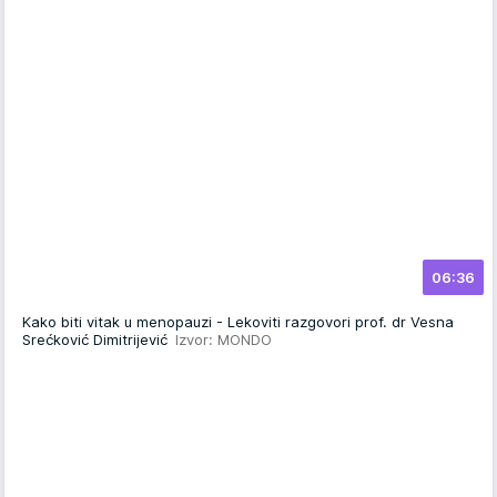
06:36
Kako biti vitak u menopauzi - Lekoviti razgovori prof. dr Vesna
Srećković Dimitrijević
Izvor: MONDO