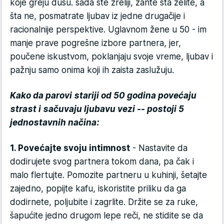
koje greju dušu. sada ste zreliji, zante šta želite, a
šta ne, posmatrate ljubav iz jedne drugačije i
racionalnije perspektive. Uglavnom žene u 50 - im
manje prave pogrešne izbore partnera, jer,
poučene iskustvom, poklanjaju svoje vreme, ljubav i
pažnju samo onima koji ih zaista zaslužuju.
Kako da parovi stariji od 50 godina povećaju
strast i sačuvaju ljubavu vezi -- postoji 5
jednostavnih načina:
1. Povećajte svoju intimnost
- Nastavite da
dodirujete svog partnera tokom dana, pa čak i
malo flertujte. Pomozite partneru u kuhinji, šetajte
zajedno, popijte kafu, iskoristite priliku da ga
dodirnete, poljubite i zagrlite. Držite se za ruke,
šapućite jedno drugom lepe reči, ne stidite se da