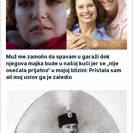
Muž me zamolio da spavam u garaži dok
njegova majka bude u našoj kući jer se „nije
osećala prijatno“ u mojoj blizini: Pristala sam
ali moj uslov ga je zaledio