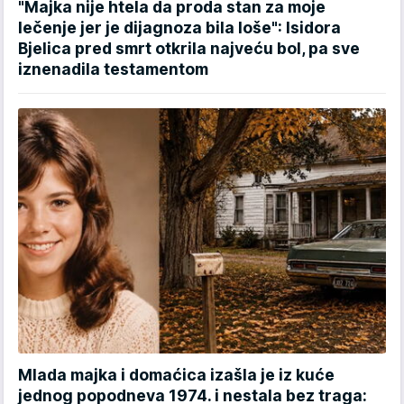
"Majka nije htela da proda stan za moje
lečenje jer je dijagnoza bila loše": Isidora
Bjelica pred smrt otkrila najveću bol, pa sve
iznenadila testamentom
Mlada majka i domaćica izašla je iz kuće
jednog popodneva 1974. i nestala bez traga: