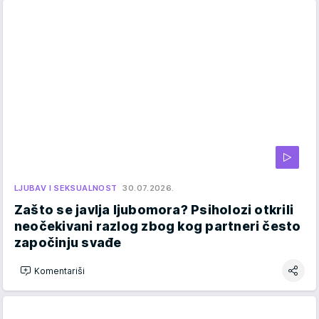
LJUBAV I SEKSUALNOST
30.07.2026.
Zašto se javlja ljubomora? Psiholozi otkrili
neočekivani razlog zbog kog partneri često
započinju svađe
Komentariši