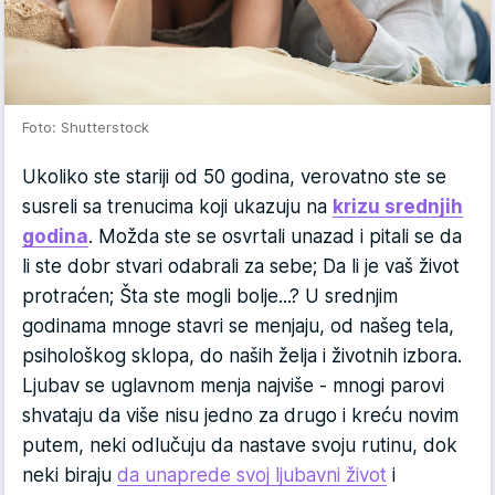
Foto: Shutterstock
Ukoliko ste stariji od 50 godina, verovatno ste se
susreli sa trenucima koji ukazuju na
krizu srednjih
godina
. Možda ste se osvrtali unazad i pitali se da
li ste dobr stvari odabrali za sebe; Da li je vaš život
protraćen; Šta ste mogli bolje...? U srednjim
godinama mnoge stavri se menjaju, od našeg tela,
psihološkog sklopa, do naših želja i životnih izbora.
Ljubav se uglavnom menja najviše - mnogi parovi
shvataju da više nisu jedno za drugo i kreću novim
putem, neki odlučuju da nastave svoju rutinu, dok
neki biraju
da unaprede svoj ljubavni život
i