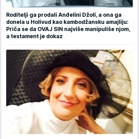
Roditelji ga prodali Anđelini Džoli, a ona ga
donela u Holivud kao kambodžansku amajliju:
Priča se da OVAJ SIN najviše manipuliše njom,
a testament je dokaz