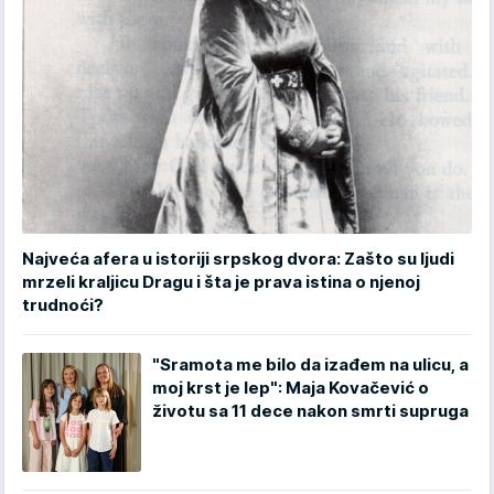
Najveća afera u istoriji srpskog dvora: Zašto su ljudi
mrzeli kraljicu Dragu i šta je prava istina o njenoj
trudnoći?
"Sramota me bilo da izađem na ulicu, a
moj krst je lep": Maja Kovačević o
životu sa 11 dece nakon smrti supruga