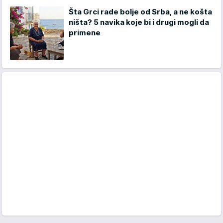
Šta Grci rade bolje od Srba, a ne košta
ništa? 5 navika koje bi i drugi mogli da
primene