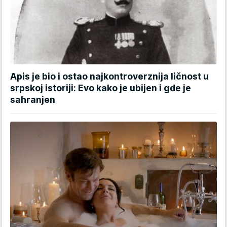
Apis je bio i ostao najkontroverznija ličnost u
srpskoj istoriji: Evo kako je ubijen i gde je
sahranjen