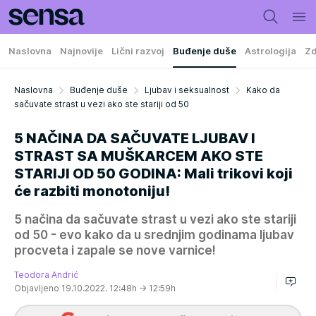
Naslovna
Najnovije
Lični razvoj
Buđenje duše
Astrologija
Zd
Naslovna
Buđenje duše
Ljubav i seksualnost
Kako da
sačuvate strast u vezi ako ste stariji od 50
5 NAČINA DA SAČUVATE LJUBAV I
STRAST SA MUŠKARCEM AKO STE
STARIJI OD 50 GODINA: Mali trikovi koji
će razbiti monotoniju!
5 načina da sačuvate strast u vezi ako ste stariji
od 50 - evo kako da u srednjim godinama ljubav
procveta i zapale se nove varnice!
Teodora Andrić
Objavljeno 19.10.2022. 12:48h
→ 12:59h