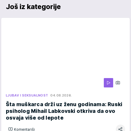
Još iz kategorije
LJUBAV I SEKSUALNOST
04.08.2026.
Šta muškarca drži uz ženu godinama: Ruski
psiholog Mihail Labkovski otkriva da ovo
osvaja više od lepote
Komentariši