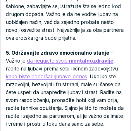
šablone, zabavljajte se, istražujte šta se jedno kod
drugom dopada. Važno je da ne vodite ljubav na
uobičajen način, već da zajedno probate nešto
novo i osvežite strast. Najvažnije ja za oba partnera
ova erotska igra bude prijatna.
5. Održavajte zdravo emocionalno stanje
-
Važno je
da negujete svoje
mentalno
zdravlje
,
radite na ljubavi prema sebi i ličnom zadovoljstvu
kako biste poboljšali ljubavni odnos
. Ukoliko ste
mrzovoljni, bezvoljni i frustrirani, male su šanse da
ćete uspeti da unapredite ljubav i strast. Radite na
svom raspoloženju, pronađite hobi koji vam prija,
radite tehnike opuštanja. Sjajno je što to možete da
radite i zajedno sa partnerom, ali je važno da imate
i vreme i prostr u toku dana samo za sebe.