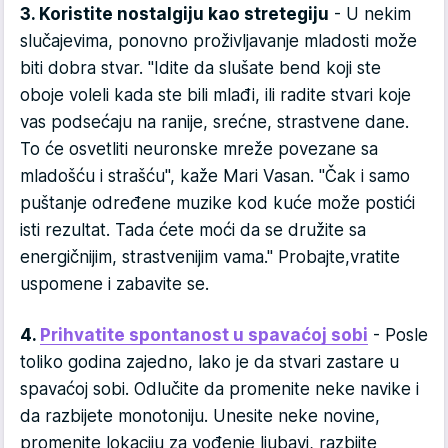
3. Koristite nostalgiju kao stretegiju
- U nekim
slučajevima, ponovno proživljavanje mladosti može
biti dobra stvar. "Idite da slušate bend koji ste
oboje voleli kada ste bili mlađi, ili radite stvari koje
vas podsećaju na ranije, srećne, strastvene dane.
To će osvetliti neuronske mreže povezane sa
mladošću i strašću", kaže Mari Vasan. "Čak i samo
puštanje određene muzike kod kuće može postići
isti rezultat. Tada ćete moći da se družite sa
energičnijim, strastvenijim vama." Probajte,vratite
uspomene i zabavite se.
4.
Prihvatite spontanost u spavaćoj sobi
- Posle
toliko godina zajedno, lako je da stvari zastare u
spavaćoj sobi. Odlučite da promenite neke navike i
da razbijete monotoniju. Unesite neke novine,
promenite lokaciju za vođenje ljubavi, razbijte