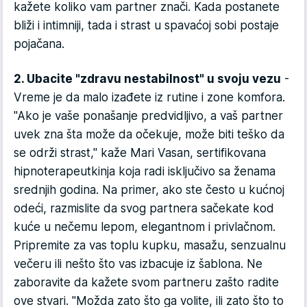
kažete koliko vam partner znači. Kada postanete
bliži i intimniji, tada i strast u spavaćoj sobi postaje
pojačana.
2. Ubacite "zdravu nestabilnost" u svoju vezu
-
Vreme je da malo izađete iz rutine i zone komfora.
"Ako je vaše ponašanje predvidljivo, a vaš partner
uvek zna šta može da očekuje, može biti teško da
se održi strast," kaže Mari Vasan, sertifikovana
hipnoterapeutkinja koja radi isključivo sa ženama
srednjih godina. Na primer, ako ste često u kućnoj
odeći, razmislite da svog partnera sačekate kod
kuće u nečemu lepom, elegantnom i privlačnom.
Pripremite za vas toplu kupku, masažu, senzualnu
večeru ili nešto što vas izbacuje iz šablona. Ne
zaboravite da kažete svom partneru zašto radite
ove stvari. "Možda zato što ga volite, ili zato što to