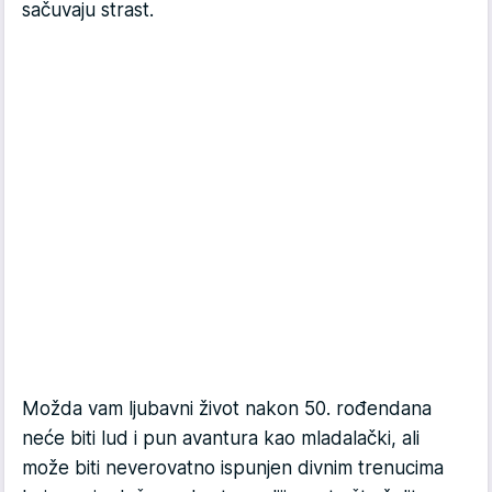
sačuvaju strast.
Možda vam ljubavni život nakon 50. rođendana
neće biti lud i pun avantura kao mladalački, ali
može biti neverovatno ispunjen divnim trenucima