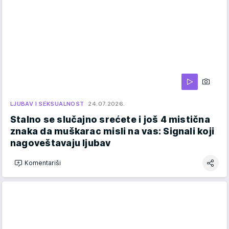
LJUBAV I SEKSUALNOST
24.07.2026.
Stalno se slučajno srećete i još 4 mistična
znaka da muškarac misli na vas: Signali koji
nagoveštavaju ljubav
Komentariši