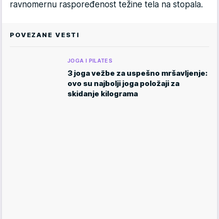
ravnomernu raspoređenost težine tela na stopala.
POVEZANE VESTI
JOGA I PILATES
3 joga vežbe za uspešno mršavljenje:
ovo su najbolji joga položaji za
skidanje kilograma