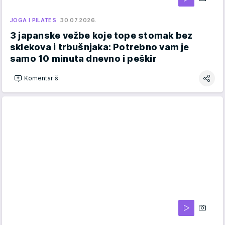
JOGA I PILATES
30.07.2026.
3 japanske vežbe koje tope stomak bez
sklekova i trbušnjaka: Potrebno vam je
samo 10 minuta dnevno i peškir
Komentariši