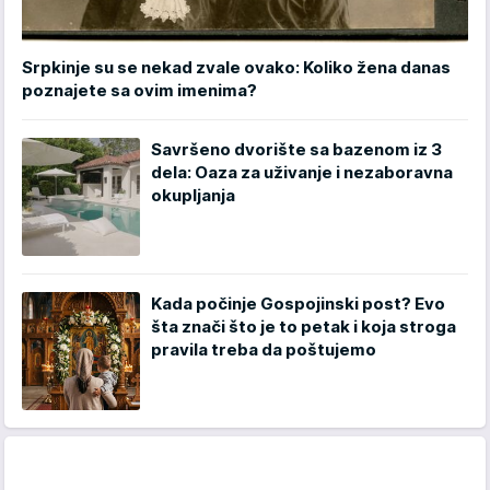
Srpkinje su se nekad zvale ovako: Koliko žena danas
poznajete sa ovim imenima?
Savršeno dvorište sa bazenom iz 3
dela: Oaza za uživanje i nezaboravna
okupljanja
Kada počinje Gospojinski post? Evo
šta znači što je to petak i koja stroga
pravila treba da poštujemo