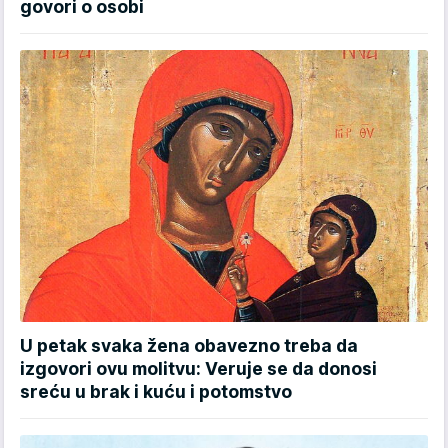
govori o osobi
U petak svaka žena obavezno treba da
izgovori ovu molitvu: Veruje se da donosi
sreću u brak i kuću i potomstvo