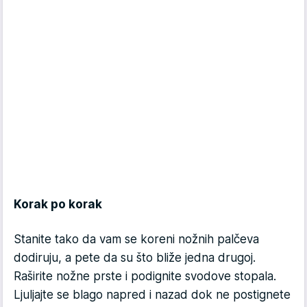
Korak po korak
Stanite tako da vam se koreni nožnih palčeva
dodiruju, a pete da su što bliže jedna drugoj.
Raširite nožne prste i podignite svodove stopala.
Ljuljajte se blago napred i nazad dok ne postignete