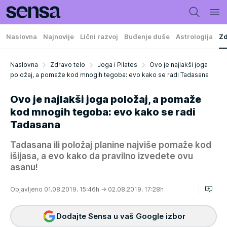
Naslovna
Najnovije
Lični razvoj
Buđenje duše
Astrologija
Zd
Naslovna
Zdravo telo
Joga i Pilates
Ovo je najlakši joga
položaj, a pomaže kod mnogih tegoba: evo kako se radi Tadasana
Ovo je najlakši joga položaj, a pomaže
kod mnogih tegoba: evo kako se radi
Tadasana
Tadasana ili položaj planine najviše pomaže kod
išijasa, a evo kako da pravilno izvedete ovu
asanu!
Objavljeno 01.08.2019. 15:46h
→ 02.08.2019. 17:28h
Dodajte Sensa u vaš Google izbor