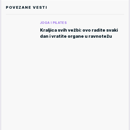
POVEZANE VESTI
JOGA I PILATES
Kraljica svih vežbi: ovo radite svaki
dan i vratite organe u ravnotežu