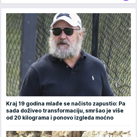
Kraj 19 godina mlađe se načisto zapustio: Pa
sada doživeo transformaciju, smršao je više
od 20 kilograma i ponovo izgleda moćno