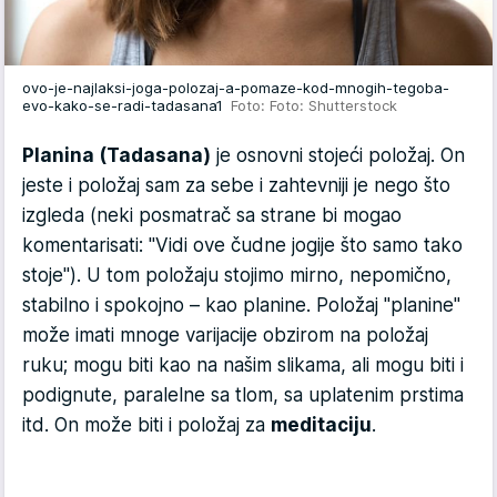
ovo-je-najlaksi-joga-polozaj-a-pomaze-kod-mnogih-tegoba-
evo-kako-se-radi-tadasana1
Foto: Foto: Shutterstock
Planina (Tadasana)
je osnovni stojeći položaj. On
jeste i položaj sam za sebe i zahtevniji je nego što
izgleda (neki posmatrač sa strane bi mogao
komentarisati: "Vidi ove čudne jogije što samo tako
stoje"). U tom položaju stojimo mirno, nepomično,
stabilno i spokojno – kao planine. Položaj "planine"
može imati mnoge varijacije obzirom na položaj
ruku; mogu biti kao na našim slikama, ali mogu biti i
podignute, paralelne sa tlom, sa uplatenim prstima
itd. On može biti i položaj za
meditaciju
.