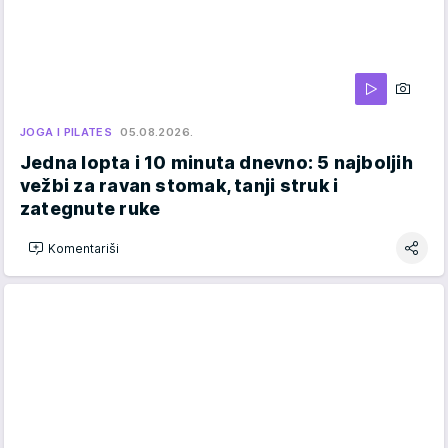
JOGA I PILATES
05.08.2026.
Jedna lopta i 10 minuta dnevno: 5 najboljih
vežbi za ravan stomak, tanji struk i
zategnute ruke
Komentariši