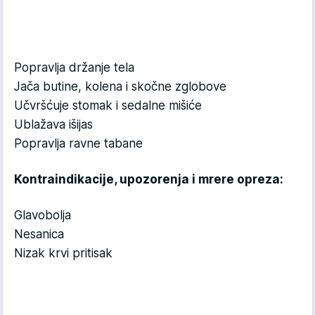
Popravlja držanje tela
Jača butine, kolena i skočne zglobove
Učvršćuje stomak i sedalne mišiće
Ublažava išijas
Popravlja ravne tabane
Kontraindikacije, upozorenja i mrere opreza:
Glavobolja
Nesanica
Nizak krvi pritisak