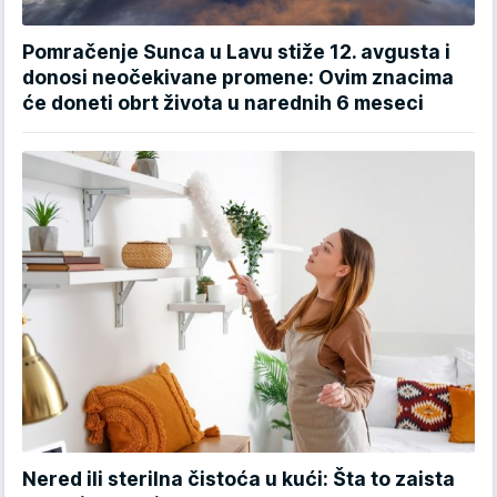
Pomračenje Sunca u Lavu stiže 12. avgusta i
donosi neočekivane promene: Ovim znacima
će doneti obrt života u narednih 6 meseci
Nered ili sterilna čistoća u kući: Šta to zaista