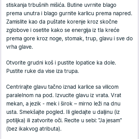
stiskanja trbušnih mišića. Butine uvrnite blago
prema unutra i blago gurnite karlicu prema napred.
Zamislite kao da puštate korenje kroz skočne
zglobove i osetite kako se energija iz tla kreće
prema gore kroz noge, stomak, trup, glavu i sve do
vrha glave.
Otvorite grudni koš i pustite lopatice ka dole.
Pustite ruke da vise iza trupa.
Centrirajte glavu tačno iznad karlice sa vilicom
paralelnom na pod. Izvucite glavu iz vrata. Vrat
mekan, a jezik - mek i širok – mirno leži na dnu
usta. Smekšajte pogled. Ili gledajte u daljinu (iz
potiljka) ili zatvorite oči. Recite u sebi: "Ja jesam"
(bez ikakvog atributa).