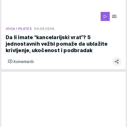
JOGA I PILATES
04.08.2026.
Da li imate "kancelarijski vrat“? 5
jednostavnih vežbi pomaže da ublažite
krivljenje, ukočenost i podbradak
Komentariši