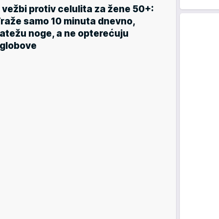
 vežbi protiv celulita za žene 50+:
raže samo 10 minuta dnevno,
atežu noge, a ne opterećuju
globove