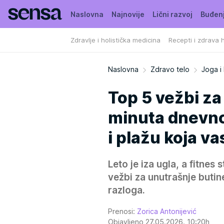
Naslovna
Najnovije
Lični razvoj
Buđen
Zdravlje i holistička medicina
Recepti i zdrava 
Naslovna
Zdravo telo
Joga i 
Top 5 vežbi za
minuta dnevno 
i plažu koja va
Leto je iza ugla, a fitnes
vežbi za unutrašnje butine
razloga.
Prenosi:
Zorica Antonijević
Objavljeno 27.05.2026. 10:20h