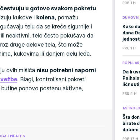
PRE 1 H
 učestvuju u gotovo svakom pokretu
lizuju kukove i
kolena
, pomažu
DUHOVNI
ućavaju telu da se kreće sigurnije i
Kako da
dana De
 ili neaktivni, telo često pokušava da
jednost
roz druge delove tela, što može
PRE 1 H
nima, kukovima ili donjem delu leđa.
POPULAR
iju ovih mišića
nisu potrebni naporni
Da li uv
Psiholo
e
vežbe
. Blagi, kontrolisani pokreti
ličnosti
butine ponovo postanu aktivne,
PRE 4 H
ASTROLO
Šta don
birate d
datumi 
OGA I PILATES
PRE 17 H