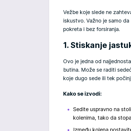
Vežbe koje slede ne zahteva
iskustvo. Važno je samo da 
pokreta i bez forsiranja.
1. Stiskanje jast
Ovo je jedna od najjednostav
butina. Može se raditi sedeć
koje dugo sede ili tek počin
Kako se izvodi:
Sedite uspravno na stolic
kolenima, tako da stopa
Između kolena postavite m