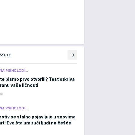
VIJE
NA PSIHOLOGI…
te pismo prvo otvorili? Test otkriva
tranu vaše ličnosti
IN
NA PSIHOLOGI…
otiv se stalno pojavljuje u snovima
rt: Evo šta umirući ljudi najčešće