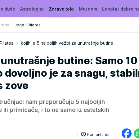
je duše
Astrologija
Zdravo telo
Moj dom
Lepota i dobre n
hrana
Joga i Pilates
Pilates
kojih je 5 najboljih vežbi za unutrašnje butine
 unutrašnje butine: Samo 10
dovoljno je za snagu, stabi
s zove
 stručnjaci nam preporučuju 5 najboljih
 ili primicače, i to ne samo iz estetskih
Komentariši