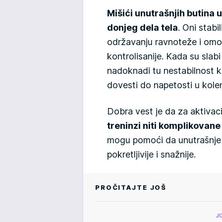
Mišići unutrašnjih butina
donjeg dela tela
. Oni stabi
održavanju ravnoteže i omog
kontrolisanije. Kada su slabi
nadoknadi tu nestabilnost k
dovesti do napetosti u kole
Dobra vest je da za aktivac
treninzi niti komplikovan
mogu pomoći da unutrašnje 
pokretljivije i snažnije.
PROČITAJTE JOŠ
J