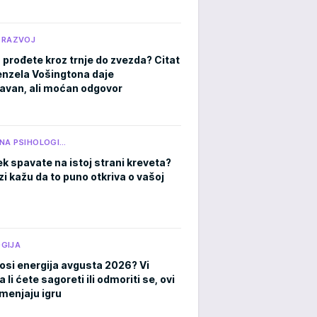
 RAZVOJ
 prođete kroz trnje do zvezda? Citat
nzela Vošingtona daje
avan, ali moćan odgovor
NA PSIHOLOGI…
ek spavate na istoj strani kreveta?
zi kažu da to puno otkriva o vašoj
GIJA
osi energija avgusta 2026? Vi
a li ćete sagoreti ili odmoriti se, ovi
menjaju igru