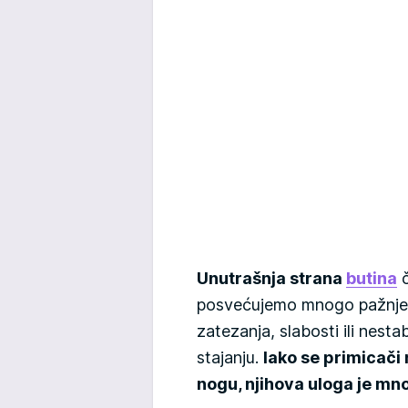
Unutrašnja strana
butina
č
posvećujemo mnogo pažnje 
zatezanja, slabosti ili nestab
stajanju.
Iako se primicači
nogu, njihova uloga je mn