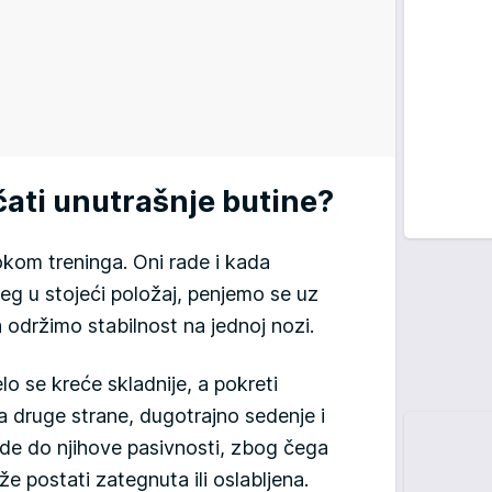
čati unutrašnje butine?
okom treninga. Oni rade i kada
g u stojeći položaj, penjemo se uz
 održimo stabilnost na jednoj nozi.
elo se kreće skladnije, a pokreti
. Sa druge strane, dugotrajno sedenje i
de do njihove pasivnosti, zbog čega
e postati zategnuta ili oslabljena.