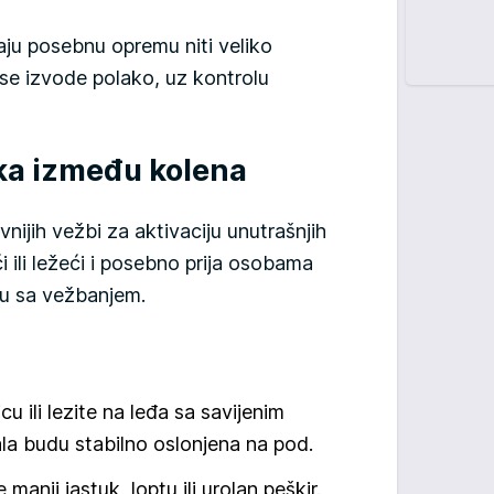
ju posebnu opremu niti veliko
se izvode polako, uz kontrolu
uka između kolena
nijih vežbi za aktivaciju unutrašnjih
i ili ležeći i posebno prija osobama
ju sa vežbanjem.
u ili lezite na leđa sa savijenim
la budu stabilno oslonjena na pod.
anji jastuk, loptu ili urolan peškir.