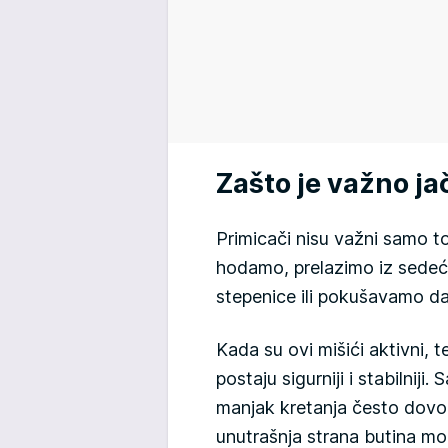
Zašto je važno ja
Primicači nisu važni samo t
hodamo, prelazimo iz sedeće
stepenice ili pokušavamo da
Kada su ovi mišići aktivni, t
postaju sigurniji i stabilniji
manjak kretanja često dovo
unutrašnja strana butina mož