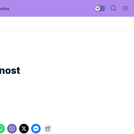
avike
lnost