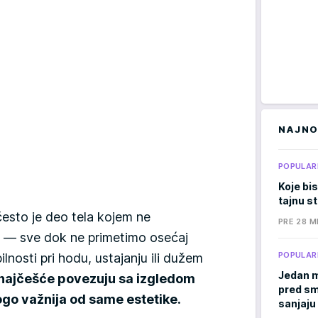
NAJNO
POPULAR
Koje bis
tajnu s
esto je deo tela kojem ne
PRE 28 M
— sve dok ne primetimo osećaj
POPULAR
ilnosti pri hodu, ustajanju ili dužem
Jedan m
 najčešće povezuju sa izgledom
pred sm
ogo važnija od same estetike.
sanjaju