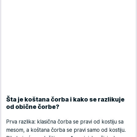
Šta je koštana čorba i kako se razlikuje
od obične čorbe?
Prva razlika: klasična čorba se pravi od kostiju sa
mesom, a koštana čorba se pravi samo od kostiju.