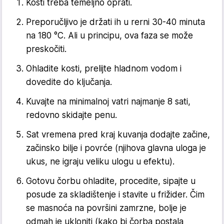
Kosti treba temeljno oprati.
Preporučljivo je držati ih u rerni 30-40 minuta
na 180 °C. Ali u principu, ova faza se može
preskočiti.
Ohladite kosti, prelijte hladnom vodom i
dovedite do ključanja.
Kuvajte na minimalnoj vatri najmanje 8 sati,
redovno skidajte penu.
Sat vremena pred kraj kuvanja dodajte začine,
začinsko bilje i povrće (njihova glavna uloga je
ukus, ne igraju veliku ulogu u efektu).
Gotovu čorbu ohladite, procedite, sipajte u
posude za skladištenje i stavite u frižider. Čim
se masnoća na površini zamrzne, bolje je
odmah je ukloniti (kako bi čorba postala