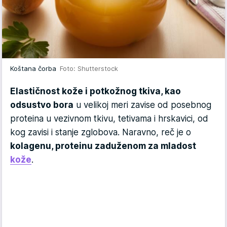
Koštana čorba
Foto: Shutterstock
Elastičnost kože i potkožnog tkiva, kao
odsustvo bora
u velikoj meri zavise od posebnog
proteina u vezivnom tkivu, tetivama i hrskavici, od
kog zavisi i stanje zglobova. Naravno, reč je o
kolagenu, proteinu zaduženom za mladost
kože
.