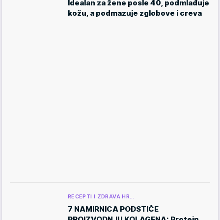
Idealan za žene posle 40, podmlađuje
kožu, a podmazuje zglobove i creva
RECEPTI I ZDRAVA HR…
7 NAMIRNICA PODSTIČE
PROIZVODNJU KOLAGENA: Protein