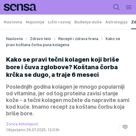
Naslovna
Najnovije
Lični razvoj
Buđenje duše
Astrologija
Zd
Naslovna
Zdravo telo
Recepti i zdrava hrana
Kako se
pravi koštana čorba puna kolagena
Kako se pravi tečni kolagen koji briše
bore i čuva zglobove? Koštana čorba
krčka se dugo, a traje 6 meseci
Poslednjih godina kolagen je mnogo popularniji
od vitamina, jer od tog proteina zavisi stanje
kože - a tečni kolagen možete da napravite sami
kod kuće. Imamo recept za koštanu čorbu koja
briše bore.
Zorica Antonijević
Objavljeno 29.07.2025. 12:03h