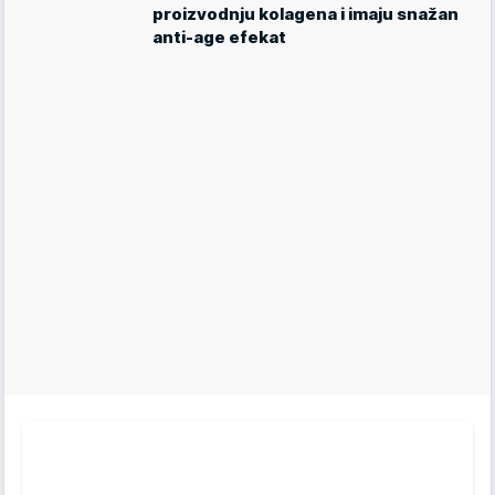
proizvodnju kolagena i imaju snažan
anti-age efekat