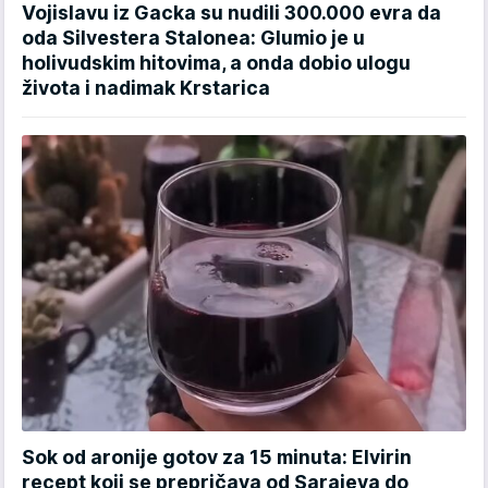
Vojislavu iz Gacka su nudili 300.000 evra da
oda Silvestera Stalonea: Glumio je u
holivudskim hitovima, a onda dobio ulogu
života i nadimak Krstarica
Sok od aronije gotov za 15 minuta: Elvirin
recept koji se prepričava od Sarajeva do