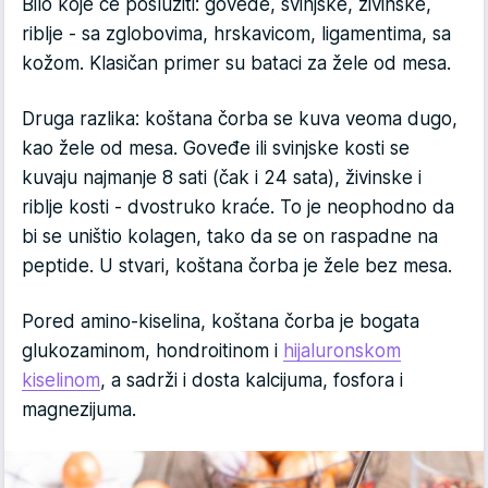
Bilo koje će poslužiti: goveđe, svinjske, živinske,
riblje - sa zglobovima, hrskavicom, ligamentima, sa
kožom. Klasičan primer su bataci za žele od mesa.
Druga razlika: koštana čorba se kuva veoma dugo,
kao žele od mesa. Goveđe ili svinjske kosti se
kuvaju najmanje 8 sati (čak i 24 sata), živinske i
riblje kosti - dvostruko kraće. To je neophodno da
bi se uništio kolagen, tako da se on raspadne na
peptide. U stvari, koštana čorba je žele bez mesa.
Pored amino-kiselina, koštana čorba je bogata
glukozaminom, hondroitinom i
hijaluronskom
kiselinom
, a sadrži i dosta kalcijuma, fosfora i
magnezijuma.