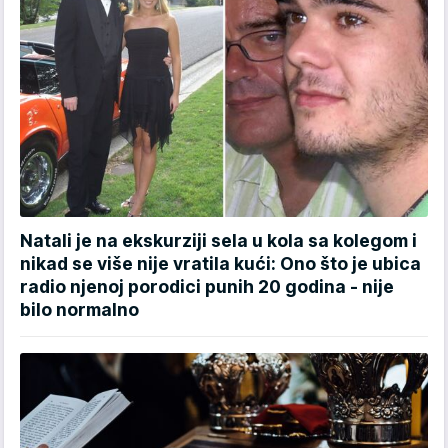
Natali je na ekskurziji sela u kola sa kolegom i
nikad se više nije vratila kući: Ono što je ubica
radio njenoj porodici punih 20 godina - nije
bilo normalno