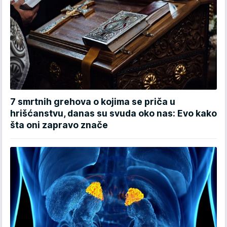
7 smrtnih grehova o kojima se priča u
hrišćanstvu, danas su svuda oko nas: Evo kako
šta oni zapravo znače