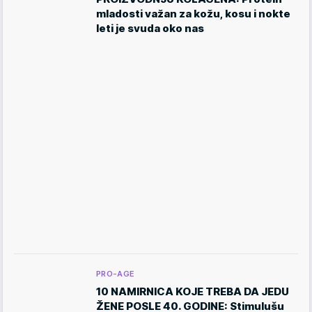
mladosti važan za kožu, kosu i nokte
leti je svuda oko nas
PRO-AGE
10 NAMIRNICA KOJE TREBA DA JEDU
ŽENE POSLE 40. GODINE: Stimulušu