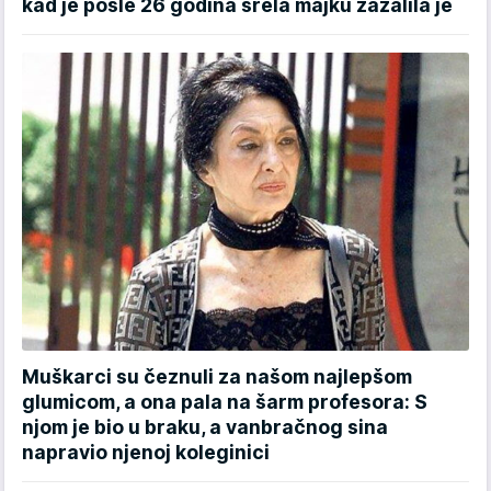
kad je posle 26 godina srela majku zažalila je
Muškarci su čeznuli za našom najlepšom
glumicom, a ona pala na šarm profesora: S
njom je bio u braku, a vanbračnog sina
napravio njenoj koleginici