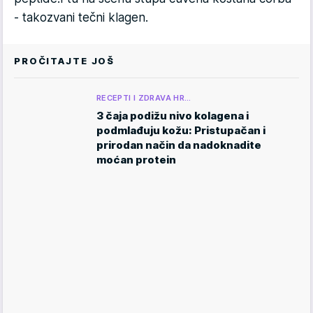
- takozvani tečni klagen.
PROČITAJTE JOŠ
RECEPTI I ZDRAVA HR…
3 čaja podižu nivo kolagena i
podmlađuju kožu: Pristupačan i
prirodan način da nadoknadite
moćan protein