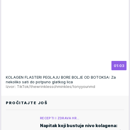
01:03
KOLAGEN FLASTERI PEGLAJU BORE BOLJE OD BOTOKSA: Za
nekoliko sati do potpuno glatkog lica
Izvor: TikTok/thewrinklesschminkles/tonyyounmd
PROČITAJTE JOŠ
RECEPTI I ZDRAVA HR…
Napitak koji bustuje nivo kolagena: