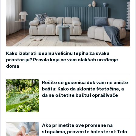
Kako izabrati idealnu veličinu tepiha za svaku
prostoriju? Pravila koja će vam olakšati uređenje
doma
Rešite se gusenica dok vam ne unište
baštu: Kako da uklonite štetočine, a
da ne oštetite baštu i oprašivače
Ako primetite ove promene na
stopalima, proverite holesterol: Telo