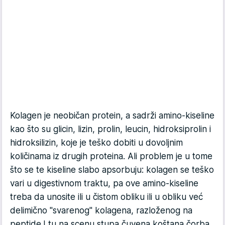
Kolagen je neobičan protein, a sadrži amino-kiseline
kao što su glicin, lizin, prolin, leucin, hidroksiprolin i
hidroksilizin, koje je teško dobiti u dovoljnim
količinama iz drugih proteina. Ali problem je u tome
što se te kiseline slabo apsorbuju: kolagen se teško
vari u digestivnom traktu, pa ove amino-kiseline
treba da unosite ili u čistom obliku ili u obliku već
delimično "svarenog" kolagena, razloženog na
peptide.I tu na scenu stupa čuvena koštana čorba