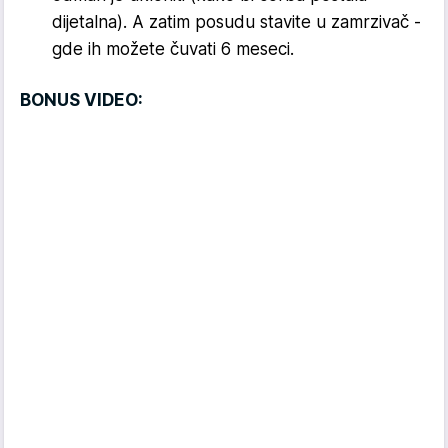
dijetalna). A zatim posudu stavite u zamrzivač -
gde ih možete čuvati 6 meseci.
BONUS VIDEO: