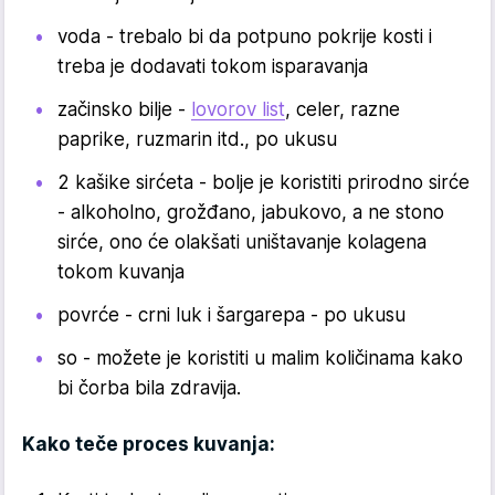
voda - trebalo bi da potpuno pokrije kosti i
treba je dodavati tokom isparavanja
začinsko bilje -
lovorov list
, celer, razne
paprike, ruzmarin itd., po ukusu
2 kašike sirćeta - bolje je koristiti prirodno sirće
- alkoholno, grožđano, jabukovo, a ne stono
sirće, ono će olakšati uništavanje kolagena
tokom kuvanja
povrće - crni luk i šargarepa - po ukusu
so - možete je koristiti u malim količinama kako
bi čorba bila zdravija.
Kako teče proces kuvanja: