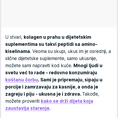
U stvari,
kolagen u prahu u dijetetskim
suplementima su takvi peptidi sa amino-
kiselinama
. Veoma su skupi, ukus im je osrednji, a
slične dijetetske suplemente, samo ukusnije,
možete sami napraviti kod kuće.
Mnogi ljudi u
svetu već to rade - redovno konzumiraju
koštanu čorbu
. Sami je pripremaju, sipaju u
porcije i zamrzavaju za kasnije, a onda je
zagreju i piju - ukusna je i zdrava.
Takođe,
možete proveriti
kako se drži dijeta koja
zaustavlja starenje
.