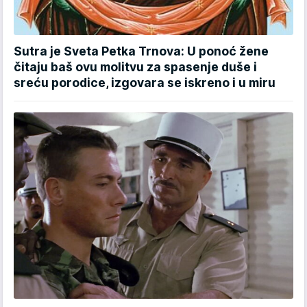
Sutra je Sveta Petka Trnova: U ponoć žene
čitaju baš ovu molitvu za spasenje duše i
sreću porodice, izgovara se iskreno i u miru