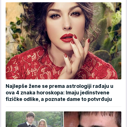
Najlepše žene se prema astrologiji rađaju u
ova 4 znaka horoskopa: Imaju jedinstvene
fizičke odlike, a poznate dame to potvrđuju