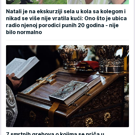
Natali je na ekskurziji sela u kola sa kolegom i
nikad se više nije vratila kući: Ono što je ubica
radio njenoj porodici punih 20 godina - nije
bilo normalno
7 smrtnih grehova o kojima se priča u