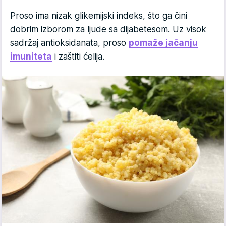
Proso ima nizak glikemijski indeks, što ga čini
dobrim izborom za ljude sa dijabetesom. Uz visok
sadržaj antioksidanata, proso
pomaže jačanju
imuniteta
i zaštiti ćelija.