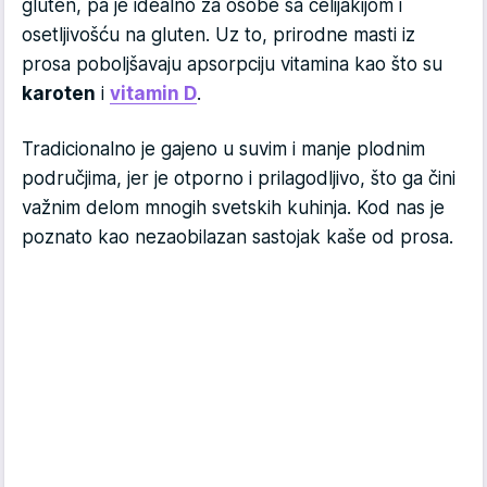
gluten, pa je idealno za osobe sa celijakijom i
osetljivošću na gluten. Uz to, prirodne masti iz
prosa poboljšavaju apsorpciju vitamina kao što su
karoten
i
vitamin D
.
Tradicionalno je gajeno u suvim i manje plodnim
područjima, jer je otporno i prilagodljivo, što ga čini
važnim delom mnogih svetskih kuhinja. Kod nas je
poznato kao nezaobilazan sastojak kaše od prosa.