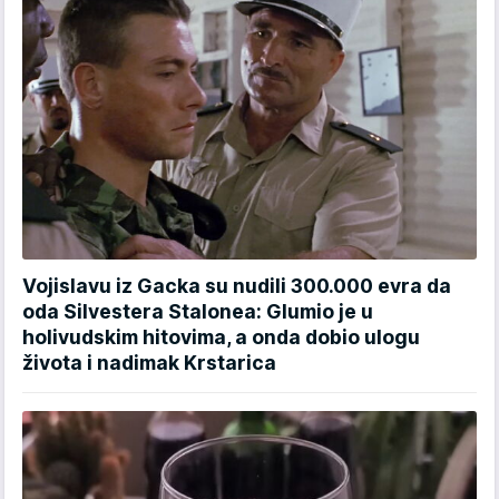
Vojislavu iz Gacka su nudili 300.000 evra da
oda Silvestera Stalonea: Glumio je u
holivudskim hitovima, a onda dobio ulogu
života i nadimak Krstarica