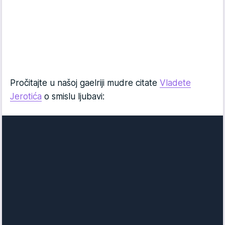
Pročitajte u našoj gaelriji mudre citate
Vladete
Jerotića
o smislu ljubavi: