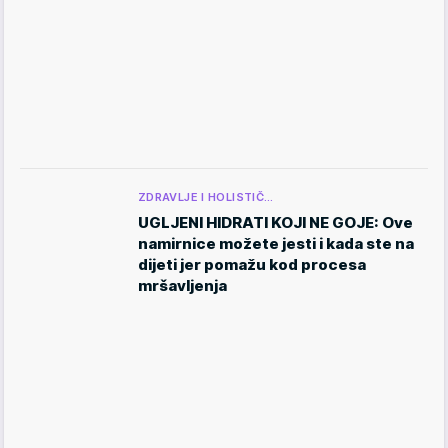
ZDRAVLJE I HOLISTIČ…
UGLJENI HIDRATI KOJI NE GOJE: Ove
namirnice možete jesti i kada ste na
dijeti jer pomažu kod procesa
mršavljenja