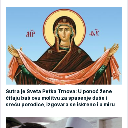
Sutra je Sveta Petka Trnova: U ponoć žene
čitaju baš ovu molitvu za spasenje duše i
sreću porodice, izgovara se iskreno i u miru