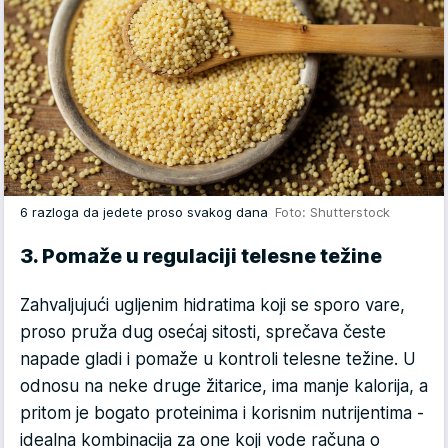
6 razloga da jedete proso svakog dana
Foto: Shutterstock
3. Pomaže u regulaciji telesne težine
Zahvaljujući ugljenim hidratima koji se sporo vare,
proso pruža dug osećaj sitosti, sprečava česte
napade gladi i pomaže u kontroli telesne težine. U
odnosu na neke druge žitarice, ima manje kalorija, a
pritom je bogato proteinima i korisnim nutrijentima -
idealna kombinacija za one koji vode računa o