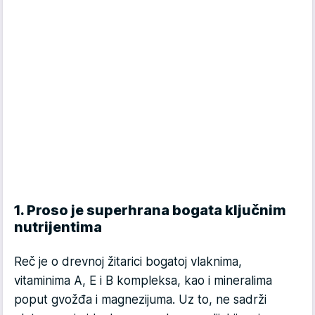
1. Proso je superhrana bogata ključnim
nutrijentima
Reč je o drevnoj žitarici bogatoj vlaknima,
vitaminima A, E i B kompleksa, kao i mineralima
poput gvožđa i magnezijuma. Uz to, ne sadrži