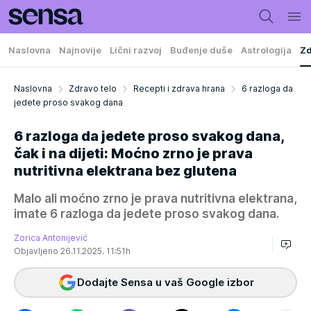
Naslovna
Najnovije
Lični razvoj
Buđenje duše
Astrologija
Zd
Naslovna
Zdravo telo
Recepti i zdrava hrana
6 razloga da
jedete proso svakog dana
6 razloga da jedete proso svakog dana,
čak i na dijeti: Moćno zrno je prava
nutritivna elektrana bez glutena
Malo ali moćno zrno je prava nutritivna elektrana,
imate 6 razloga da jedete proso svakog dana.
Zorica Antonijević
Objavljeno 26.11.2025. 11:51h
Dodajte Sensa u vaš Google izbor