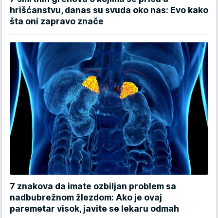
hrišćanstvu, danas su svuda oko nas: Evo kako
šta oni zapravo znače
7 znakova da imate ozbiljan problem sa
nadbubrežnom žlezdom: Ako je ovaj
paremetar visok, javite se lekaru odmah