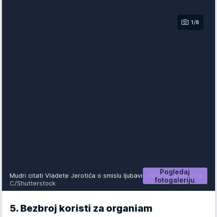
1/8
Pogledaj
Mudri citati Vladete Jerotića o smislu ljubavi
Foto: Khanthachai
fotogaleriju
C/Shutterstock
5. Bezbroj koristi za organiam