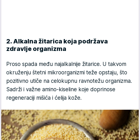
2. Alkalna žitarica koja podržava
zdravlje organizma
Proso spada među najalkalnije žitarice. U takvom
okruženju štetni mikroorganizmi teže opstaju, što
pozitivno utiče na celokupnu ravnotežu organizma.
Sadrži i važne amino-kiseline koje doprinose
regeneraciji mišića i ćelija kože.