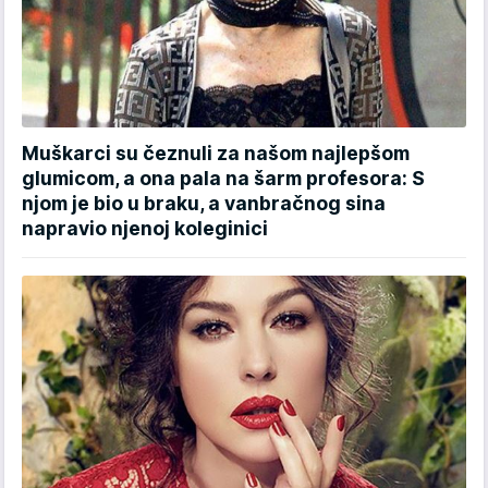
Muškarci su čeznuli za našom najlepšom
glumicom, a ona pala na šarm profesora: S
njom je bio u braku, a vanbračnog sina
napravio njenoj koleginici