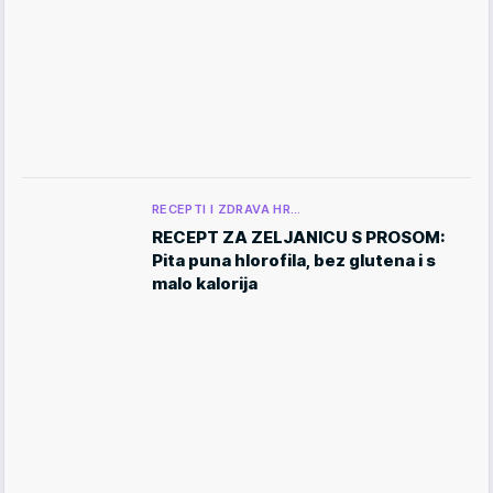
RECEPTI I ZDRAVA HR…
RECEPT ZA ZELJANICU S PROSOM:
Pita puna hlorofila, bez glutena i s
malo kalorija