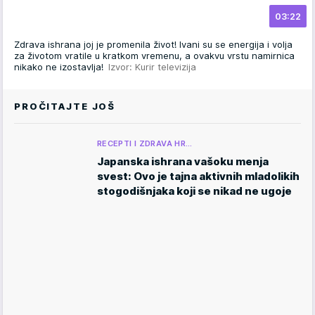
03:22
Zdrava ishrana joj je promenila život! Ivani su se energija i volja
za životom vratile u kratkom vremenu, a ovakvu vrstu namirnica
nikako ne izostavlja!
Izvor: Kurir televizija
PROČITAJTE JOŠ
RECEPTI I ZDRAVA HR…
Japanska ishrana vašoku menja
svest: Ovo je tajna aktivnih mladolikih
stogodišnjaka koji se nikad ne ugoje