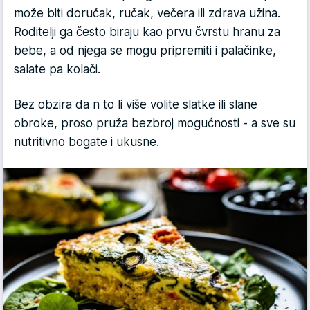
može biti doručak, ručak, večera ili zdrava užina.
Roditelji ga često biraju kao prvu čvrstu hranu za
bebe, a od njega se mogu pripremiti i palačinke,
salate pa kolači.
Bez obzira da n to li više volite slatke ili slane
obroke, proso pruža bezbroj mogućnosti - a sve su
nutritivno bogate i ukusne.