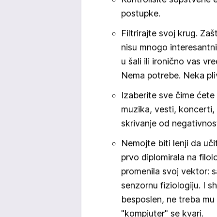
postupke.
Filtrirajte svoj krug. Za
nisu mnogo interesantni,
u šali ili ironično vas 
Nema potrebe. Neka pli
Izaberite sve čime ćete o
muzika, vesti, koncerti,
skrivanje od negativnost
Nemojte biti lenji da uč
prvo diplomirala na filo
promenila svoj vektor: s
senzornu fiziologiju. I
besposlen, ne treba mu
"kompjuter" se kvari.