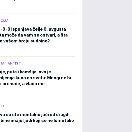
GIJA
8-8-8 ispunjava želje 8. avgusta
ta može da vam se ostvari, a šta
e vašem broju sudbine?
JA I ANTIST…
je, puta i komšija, ovo je
ljenija kuća na svetu: Mnogi ne bi
a prenoće, a vlada mir
CH
va da ste mentalno jači od drugih:
ine imaju ljudi koji se ne lome lako