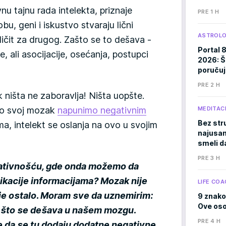
nu tajnu rada intelekta, priznaje
PRE 1 H
u, geni i iskustvo stvaraju lični
ASTROLO
ličit za drugog. Zašto se to dešava -
Portal 
, ali asocijacije, osećanja, postupci
2026: Š
poručuj
PRE 2 H
 ništa ne zaboravlja! Ništa uopšte.
Ako svoj mozak
napunimo negativnim
MEDITACI
Bez stru
ima, intelekt se oslanja na ovo u svojim
najusam
smeli d
PRE 3 H
ativnošću, gde onda možemo da
ikacije informacijama? Mozak nije
LIFE COA
u je ostalo. Moram sve da uznemirim:
9 znako
Ove osob
 što se dešava u našem mozgu.
PRE 4 H
 da se tu dodaju dodatne negativne