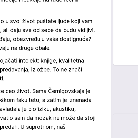
što u svoj život puštate ljude koji vam
 ali daju sve od sebe da budu vidljivi,
vređaju, obezvređuju vaša dostignuća?
vaju na druge obale.
jačati intelekt: knjige, kvalitetna
 predavanja, izložbe. To ne znači
i.
ite ceo život. Sama Černigovskaja je
loškom fakultetu, a zatim je iznenada
avladala je biofiziku, akustiku,
 shvatio sam da mozak ne može da stoji
 predah. U suprotnom, naš