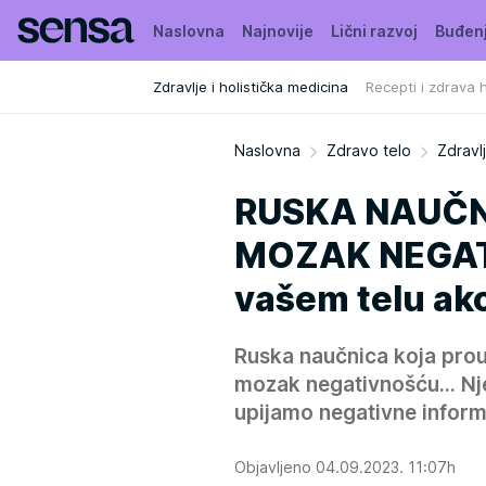
Naslovna
Najnovije
Lični razvoj
Buđen
Zdravlje i holistička medicina
Recepti i zdrava 
Naslovna
Zdravo telo
Zdravlj
RUSKA NAUČNI
MOZAK NEGATI
vašem telu ako
Ruska naučnica koja prou
mozak negativnošću... Nj
upijamo negativne informa
Objavljeno 04.09.2023. 11:07h