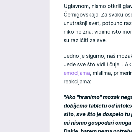
Uglavnom, nismo otkrili glav
Černigovskaja. Za svaku osob
unutrašnji svet, potpuno raz
niko ne zna: vidimo isto more
su različiti za sve.
Jedno je sigurno, naš mozak
Jede sve što vidi i čuje. . 
emocijama
, mislima, primer
reakcijama:
"Ako "hranimo" mozak neg
dobijemo tabletu od intoks
sito, sve što je dospelo t
mi nismo gospodari onoga
Dakle, barem nema potrebe