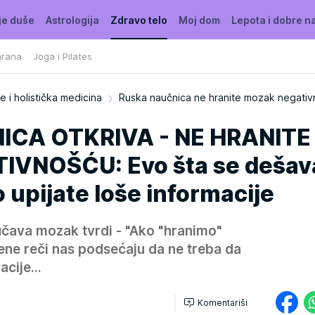
je duše
Astrologija
Zdravo telo
Moj dom
Lepota i dobre n
hrana
Joga i Pilates
e i holistička medicina
Ruska naučnica ne hranite mozak negati
CA OTKRIVA - NE HRANITE
VNOŠĆU: Evo šta se dešav
 upijate loše informacije
čava mozak tvrdi - "Ako "hranimo"
ene reči nas podsećaju da ne treba da
cije...
Komentariši