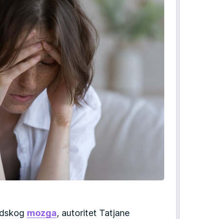
judskog
mozga
, autoritet Tatjane