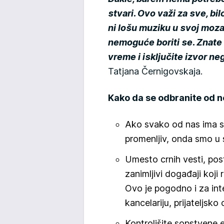
stvari. Ovo važi za sve, bil
ni lošu muziku u svoj mozak
nemoguće boriti se. Znate
vreme i isključite izvor ne
Tatjana Černigovskaja.
Kako da se odbranite od n
Ako svako od nas ima svo
promenljiv, onda smo u
Umesto crnih vesti, post
zanimljivi događaji koji 
Ovo je pogodno i za int
kancelariju, prijateljsko
Kontrolišite sopstvene em