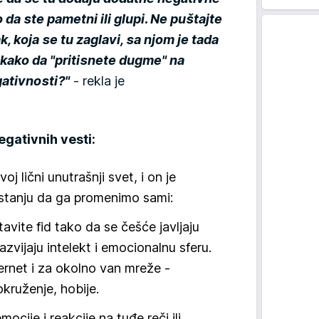
o da ste pametni ili glupi. Ne puštajte
, koja se tu zaglavi, sa njom je tada
 kako da "pritisnete dugme" na
gativnosti?"
- rekla je
egativnih vesti:
j lični unutrašnji svet, i on je
 stanju da ga promenimo sami:
avite fid tako da se češće javljaju
razvijaju intelekt i emocionalnu sferu.
ernet i za okolno van mreže -
 okruženje, hobije.
ocije i reakcije na tuđe reči ili