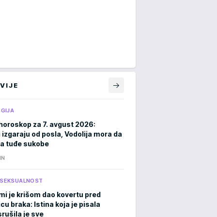
VIJE
GIJA
horoskop za 7. avgust 2026:
 izgaraju od posla, Vodolija mora da
a tuđe sukobe
IN
I SEKSUALNOST
mi je krišom dao kovertu pred
cu braka: Istina koja je pisala
rušila je sve