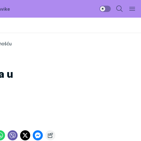
avike
vnošću
a u