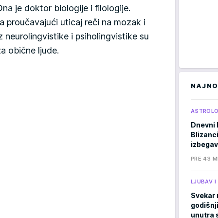
 je doktor biologije i filologije.
a proučavajući uticaj reči na mozak i
 neurolingvistike i psiholingvistike su
 za obične ljude.
NAJNO
ASTROLO
Dnevni 
Blizanci
izbegav
PRE 43 M
LJUBAV 
Svekar 
godišnji
unutra s