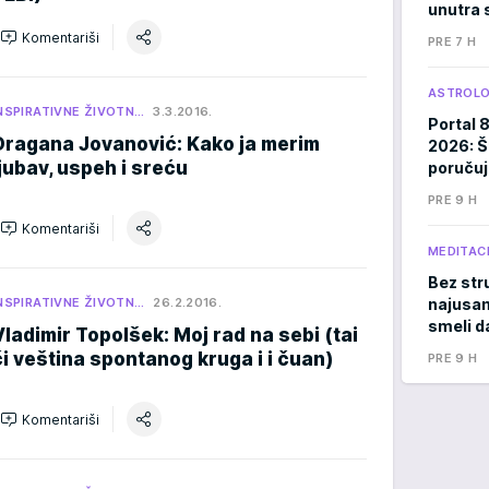
unutra s
Komentariši
PRE 7 H
ASTROLO
NSPIRATIVNE ŽIVOTN…
3.3.2016.
Portal 
Dragana Jovanović: Kako ja merim
2026: Š
ljubav, uspeh i sreću
poručuj
PRE 9 H
Komentariši
MEDITACI
Bez stru
NSPIRATIVNE ŽIVOTN…
26.2.2016.
najusam
smeli d
Vladimir Topolšek: Moj rad na sebi (tai
či veština spontanog kruga i i čuan)
PRE 9 H
Komentariši