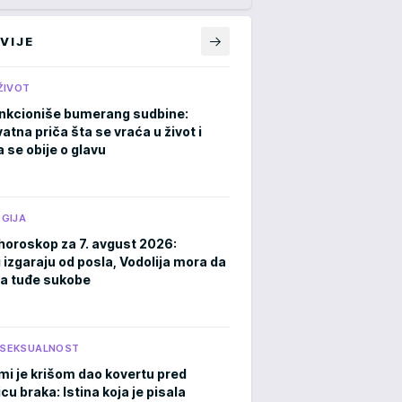
VIJE
ŽIVOT
nkcioniše bumerang sudbine:
atna priča šta se vraća u život i
 se obije o glavu
GIJA
horoskop za 7. avgust 2026:
 izgaraju od posla, Vodolija mora da
a tuđe sukobe
I SEKSUALNOST
mi je krišom dao kovertu pred
cu braka: Istina koja je pisala