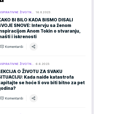
NSPIRATIVNE ŽIVOTN…
16.8.2023.
KAKO BI BILO KADA BISMO DISALI
SVOJE SNOVE: Intervju sa ženom
inspiracijom Anom Tokin o stvaranju,
mašti i iskrenosti
Komentariši
NSPIRATIVNE ŽIVOTN…
6.6.2023.
LEKCIJA O ŽIVOTU ZA SVAKU
SITUACIJU: Kada naiđe katastrofa
zapitajte se hoće li ovo biti bitno za pet
godina?
Komentariši