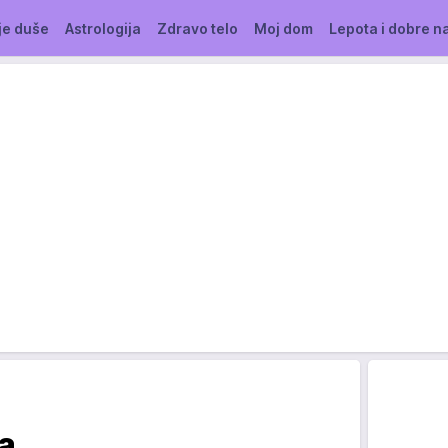
je duše
Astrologija
Zdravo telo
Moj dom
Lepota i dobre n
ja