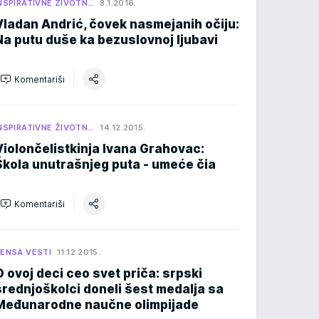
NSPIRATIVNE ŽIVOTN…
8.1.2016.
Vladan Andrić, čovek nasmejanih očiju:
Na putu duše ka bezuslovnoj ljubavi
Komentariši
NSPIRATIVNE ŽIVOTN…
14.12.2015.
Violončelistkinja Ivana Grahovac:
Škola unutrašnjeg puta - umeće čia
Komentariši
ENSA VESTI
11.12.2015.
O ovoj deci ceo svet priča: srpski
srednjoškolci doneli šest medalja sa
Međunarodne naučne olimpijade