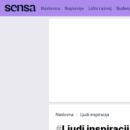
Naslovna
Najnovije
Lični razvoj
Buđen
Naslovna
Ljudi inspiracija
#
Ljudi inspiraci