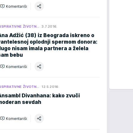
Komentariši
NSPIRATIVNE ŽIVOTN…
3.7.2016.
Ana Adžić (38) iz Beograda iskreno o
vantelesnoj oplodnji spermom donora:
dugo nisam imala partnera a želela
sam bebu
Komentariši
NSPIRATIVNE ŽIVOTN…
12.5.2016.
Ansambl Divanhana: kako zvuči
moderan sevdah
Komentariši