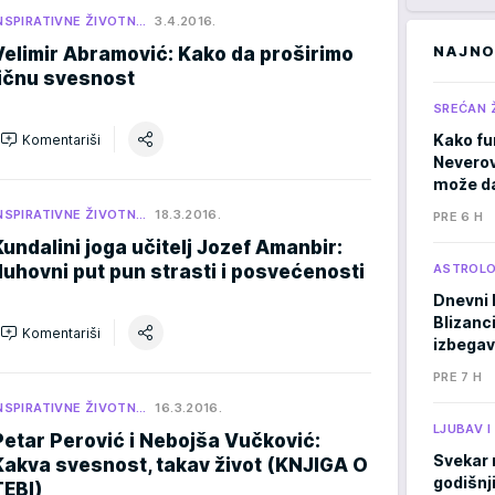
NSPIRATIVNE ŽIVOTN…
3.4.2016.
NAJNO
Velimir Abramović: Kako da proširimo
ličnu svesnost
SREĆAN 
Kako fu
Komentariši
Neverov
može da
NSPIRATIVNE ŽIVOTN…
18.3.2016.
PRE 6 H
Kundalini joga učitelj Jozef Amanbir:
duhovni put pun strasti i posvećenosti
ASTROLO
Dnevni 
Blizanci
Komentariši
izbegav
PRE 7 H
NSPIRATIVNE ŽIVOTN…
16.3.2016.
LJUBAV 
Petar Perović i Nebojša Vučković:
Svekar 
Kakva svesnost, takav život (KNJIGA O
godišnji
TEBI)