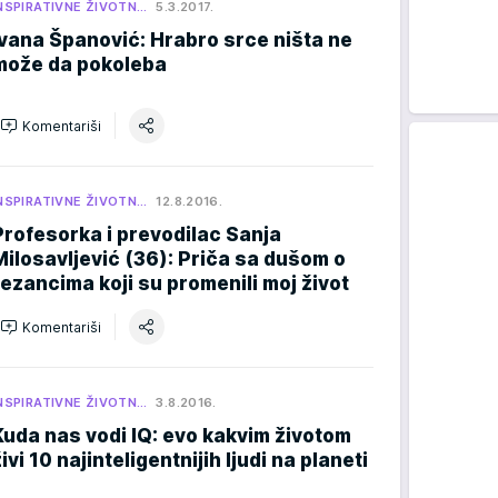
NSPIRATIVNE ŽIVOTN…
5.3.2017.
Ivana Španović: Hrabro srce ništa ne
može da pokoleba
Komentariši
NSPIRATIVNE ŽIVOTN…
12.8.2016.
Profesorka i prevodilac Sanja
Milosavljević (36): Priča sa dušom o
rezancima koji su promenili moj život
Komentariši
NSPIRATIVNE ŽIVOTN…
3.8.2016.
Kuda nas vodi IQ: evo kakvim životom
ivi 10 najinteligentnijih ljudi na planeti