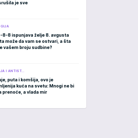
rušila je sve
GIJA
8-8-8 ispunjava želje 8. avgusta
ta može da vam se ostvari, a šta
e vašem broju sudbine?
JA I ANTIST…
je, puta i komšija, ovo je
ljenija kuća na svetu: Mnogi ne bi
a prenoće, a vlada mir