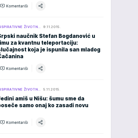
Komentariši
NSPIRATIVNE ŽIVOTN…
9.11.2015.
Srpski naučnik Stefan Bogdanović u
timu za kvantnu teleportaciju:
slučajnost koja je ispunila san mladog
Čačanina
Komentariši
NSPIRATIVNE ŽIVOTN…
5.11.2015.
Jedini amiš u Nišu: šumu sme da
poseče samo onaj ko zasadi novu
Komentariši