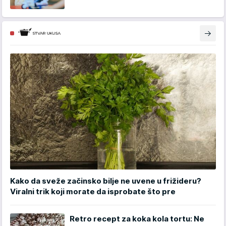
Kako da sveže začinsko bilje ne uvene u frižideru?
Viralni trik koji morate da isprobate što pre
Retro recept za koka kola tortu: Ne