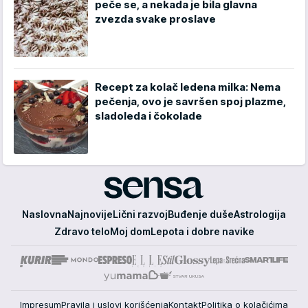
peče se, a nekada je bila glavna
zvezda svake proslave
Recept za kolač ledena milka: Nema
pečenja, ovo je savršen spoj plazme,
sladoleda i čokolade
Sensa
Naslovna
Najnovije
Lični razvoj
Buđenje duše
Astrologija
Zdravo telo
Moj dom
Lepota i dobre navike
Impresum
Pravila i uslovi korišćenja
Kontakt
Politika o kolačićima