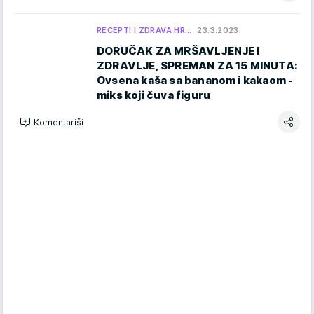
RECEPTI I ZDRAVA HR…
23.3.2023.
DORUČAK ZA MRŠAVLJENJE I
ZDRAVLJE, SPREMAN ZA 15 MINUTA:
Ovsena kaša sa bananom i kakaom -
miks koji čuva figuru
Komentariši