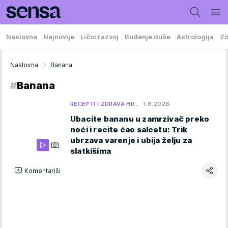
Naslovna
Najnovije
Lični razvoj
Buđenje duše
Astrologija
Zd
Naslovna
Banana
#
Banana
RECEPTI I ZDRAVA HR…
1.6.2026.
Ubacite bananu u zamrzivač preko
noći i recite ćao salcetu: Trik
ubrzava varenje i ubija želju za
slatkišima
Komentariši