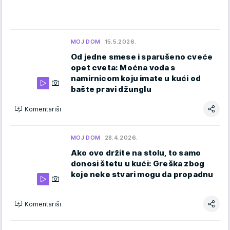
MOJ DOM
15.5.2026.
Od jedne smese i sparušeno cveće
opet cveta: Moćna voda s
namirnicom koju imate u kući od
bašte pravi džunglu
Komentariši
MOJ DOM
28.4.2026.
Ako ovo držite na stolu, to samo
donosi štetu u kući: Greška zbog
koje neke stvari mogu da propadnu
Komentariši