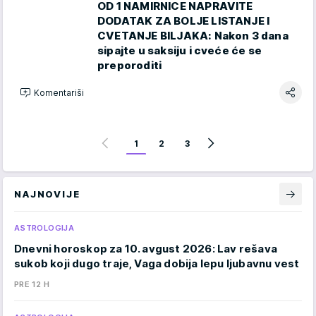
OD 1 NAMIRNICE NAPRAVITE
DODATAK ZA BOLJE LISTANJE I
CVETANJE BILJAKA: Nakon 3 dana
sipajte u saksiju i cveće će se
preporoditi
Komentariši
1
2
3
NAJNOVIJE
ASTROLOGIJA
Dnevni horoskop za 10. avgust 2026: Lav rešava
sukob koji dugo traje, Vaga dobija lepu ljubavnu vest
PRE 12 H