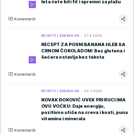
leta ćete biti fit i spremni za plažu
Komentariši
RECEPTI I ZDRAVA HR…
27.3.2024.
RECEPT ZA POSNI BANANA HLEB SA
CRNOM ČOKOLADOM: Bez glutena i
šećera ostavlja bez teksta
Komentariši
RECEPTI I ZDRAVA HR…
24.7.2023.
NOVAK ĐOKOVIĆ UVEK PRI RUCI IMA
OVU VOĆKU: Daje energiju,
pozitivno utiče na creva i kosti, puna
vitamina i minerala
Komentariši