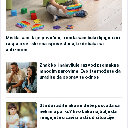
Mislila sam da je povučen, a onda sam čula dijagnozu i
raspala se: Iskrena ispovest majke dečaka sa
autizmom
Znak koji najavljuje razvod promakne
mnogim parovima: Evo šta možete da
uradite da popravite odnos
Šta da radite ako se dete posvađa sa
nekim u parku? Evo kako najbolje da
reagujete u zavisnosti od situacije