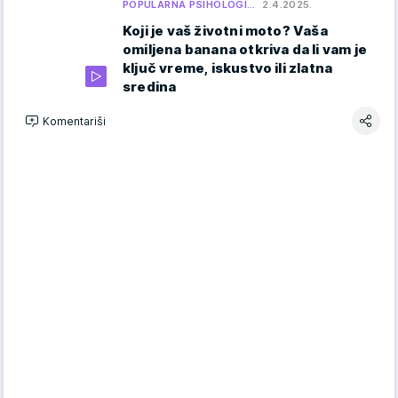
POPULARNA PSIHOLOGI…
2.4.2025.
Koji je vaš životni moto? Vaša
omiljena banana otkriva da li vam je
ključ vreme, iskustvo ili zlatna
sredina
Komentariši