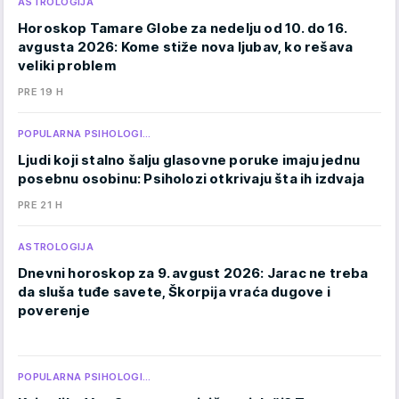
ASTROLOGIJA
Horoskop Tamare Globe za nedelju od 10. do 16.
avgusta 2026: Kome stiže nova ljubav, ko rešava
veliki problem
PRE 19 H
POPULARNA PSIHOLOGI…
Ljudi koji stalno šalju glasovne poruke imaju jednu
posebnu osobinu: Psiholozi otkrivaju šta ih izdvaja
PRE 21 H
ASTROLOGIJA
Dnevni horoskop za 9. avgust 2026: Jarac ne treba
da sluša tuđe savete, Škorpija vraća dugove i
poverenje
POPULARNA PSIHOLOGI…