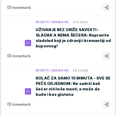
Komentariši
RECEPTI I ZDRAVA HR…
21.5.2022.
UŽIVANJE BEZ GRIŽE SAVESTI -
SLADAK A NEMA ŠEĆERA: Napravite
sladoled koji je zdraviji i kremastiji od
kupovnog!
Komentariši
RECEPTI I ZDRAVA HR…
25.3.2022.
KOLAČ ZA SAMO 15 MINUTA - SVE SE
PEČE ODJEDNOM: Ne sadrži beli
šećer niti loše masti, a može da
bude i bez glutena
Komentariši