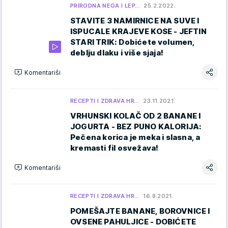
PRIRODNA NEGA I LEP…
25.2.2022.
STAVITE 3 NAMIRNICE NA SUVE I
ISPUCALE KRAJEVE KOSE - JEFTIN
STARI TRIK: Dobićete volumen,
deblju dlaku i više sjaja!
Komentariši
RECEPTI I ZDRAVA HR…
23.11.2021.
VRHUNSKI KOLAČ OD 2 BANANE I
JOGURTA - BEZ PUNO KALORIJA:
Pečena korica je meka i slasna, a
kremasti fil osvežava!
Komentariši
RECEPTI I ZDRAVA HR…
16.8.2021.
POMEŠAJTE BANANE, BOROVNICE I
OVSENE PAHULJICE - DOBIĆETE