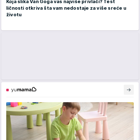
Koja slika Van Goga vas najviše privlači? Test
ličnosti otkriva šta vam nedostaje za više sreće u
životu