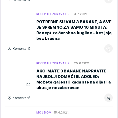
RECEPTI I ZDRAVA HR…
4.7.2021.
POTREBNE SU VAM 3 BANANE, A SVE
JE SPREMNO ZA SAMO 10 MINUTA:
Recept za čarobne kuglice - bez jaja,
bez brašna
Komentariši
RECEPTI I ZDRAVA HR…
25.6.2021.
AKO IMATE 3 BANANE NAPRAVITE
NAJBOLJI DOMAĆI SLADOLED:
Možete ga jesti i kada ste na dijeti, a
ukus je nezaboravan
Komentariši
MOJ DOM
15.4.2021.