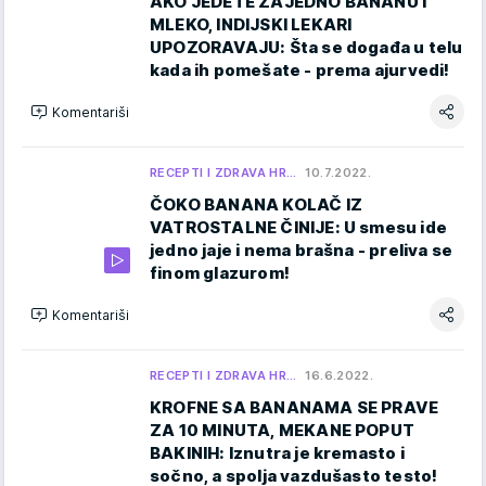
AKO JEDETE ZAJEDNO BANANU I
MLEKO, INDIJSKI LEKARI
UPOZORAVAJU: Šta se događa u telu
kada ih pomešate - prema ajurvedi!
Komentariši
RECEPTI I ZDRAVA HR…
10.7.2022.
ČOKO BANANA KOLAČ IZ
VATROSTALNE ČINIJE: U smesu ide
jedno jaje i nema brašna - preliva se
finom glazurom!
Komentariši
RECEPTI I ZDRAVA HR…
16.6.2022.
KROFNE SA BANANAMA SE PRAVE
ZA 10 MINUTA, MEKANE POPUT
BAKINIH: Iznutra je kremasto i
sočno, a spolja vazdušasto testo!