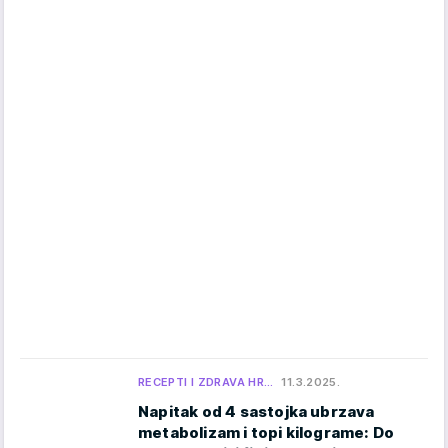
RECEPTI I ZDRAVA HR…
11.3.2025.
Napitak od 4 sastojka ubrzava
metabolizam i topi kilograme: Do