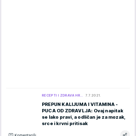
RECEPTI I ZDRAVA HR…
7.7.2021.
PREPUN KALIJUMA I VITAMINA -
PUCA OD ZDRAVLJA: Ovaj napitak
se lako pravi, a odličan je za mozak,
srce i krvni pritisak
Komentariši