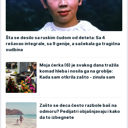
Šta se desilo sa ruskim čudom od deteta: Sa 4
rešavao integrale, sa 9 genije, a sačekala ga tragična
sudbina
Moja ćerka (6) je svakog dana tražila
komad hleba i nosila ga na groblje:
Kada sam otkrila zašto - zinula sam
Zašto se deca često razbole baš na
odmoru? Pedijatri objašnjavaju i kako
da to izbegnete