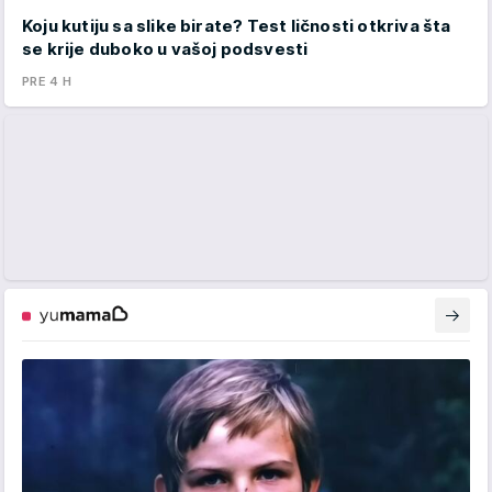
Koju kutiju sa slike birate? Test ličnosti otkriva šta
se krije duboko u vašoj podsvesti
PRE 4 H