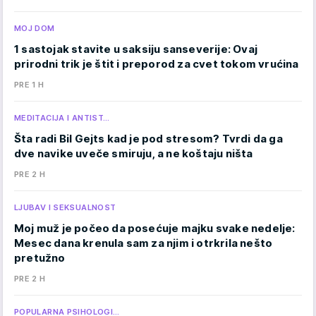
MOJ DOM
1 sastojak stavite u saksiju sanseverije: Ovaj
prirodni trik je štit i preporod za cvet tokom vrućina
PRE 1 H
MEDITACIJA I ANTIST…
Šta radi Bil Gejts kad je pod stresom? Tvrdi da ga
dve navike uveče smiruju, a ne koštaju ništa
PRE 2 H
LJUBAV I SEKSUALNOST
Moj muž je počeo da posećuje majku svake nedelje:
Mesec dana krenula sam za njim i otrkrila nešto
pretužno
PRE 2 H
POPULARNA PSIHOLOGI…