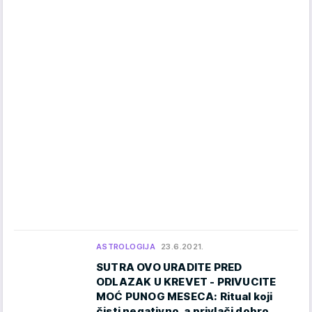
ASTROLOGIJA
23.6.2021.
SUTRA OVO URADITE PRED
ODLAZAK U KREVET - PRIVUCITE
MOĆ PUNOG MESECA: Ritual koji
čisti negativno, a privlači dobro