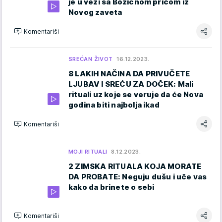
je u vezi sa Božićnom pričom iz
Novog zaveta
Komentariši
SREĆAN ŽIVOT
16.12.2023.
8 LAKIH NAČINA DA PRIVUČETE
LJUBAV I SREĆU ZA DOČEK: Mali
rituali uz koje se veruje da će Nova
godina biti najbolja ikad
Komentariši
MOJI RITUALI
8.12.2023.
2 ZIMSKA RITUALA KOJA MORATE
DA PROBATE: Neguju dušu i uče vas
kako da brinete o sebi
Komentariši