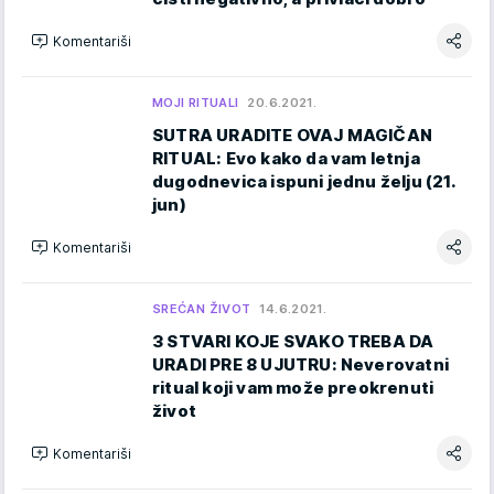
Komentariši
MOJI RITUALI
20.6.2021.
SUTRA URADITE OVAJ MAGIČAN
RITUAL: Evo kako da vam letnja
dugodnevica ispuni jednu želju (21.
jun)
Komentariši
SREĆAN ŽIVOT
14.6.2021.
3 STVARI KOJE SVAKO TREBA DA
URADI PRE 8 UJUTRU: Neverovatni
ritual koji vam može preokrenuti
život
Komentariši