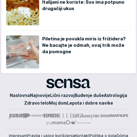
Italijani ne koriste: Sos ima potpuno
drugačiji ukus
Piletina je povukla miris iz frižidera?
Ne bacajte je odmah, ovaj trik može
da pomogne
Sensa
Naslovna
Najnovije
Lični razvoj
Buđenje duše
Astrologija
Zdravo telo
Moj dom
Lepota i dobre navike
Impresum
Pravila i uslovi korišćenja
Kontakt
Politika o kolačićima