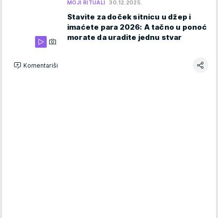
MOJI RITUALI
30.12.2025.
Stavite za doček sitnicu u džep i
imaćete para 2026: A tačno u ponoć
morate da uradite jednu stvar
Komentariši