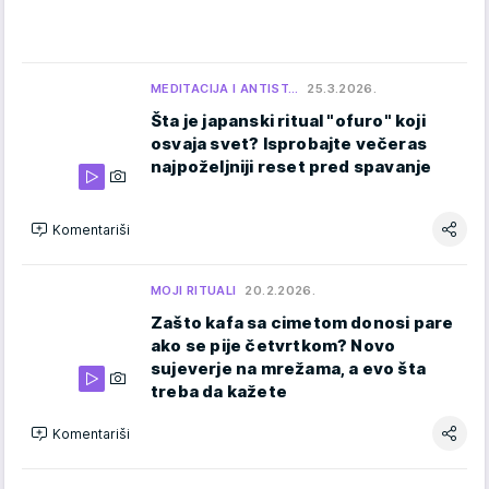
MEDITACIJA I ANTIST…
25.3.2026.
Šta je japanski ritual "ofuro" koji
osvaja svet? Isprobajte večeras
najpoželjniji reset pred spavanje
Komentariši
MOJI RITUALI
20.2.2026.
Zašto kafa sa cimetom donosi pare
ako se pije četvrtkom? Novo
sujeverje na mrežama, a evo šta
treba da kažete
Komentariši