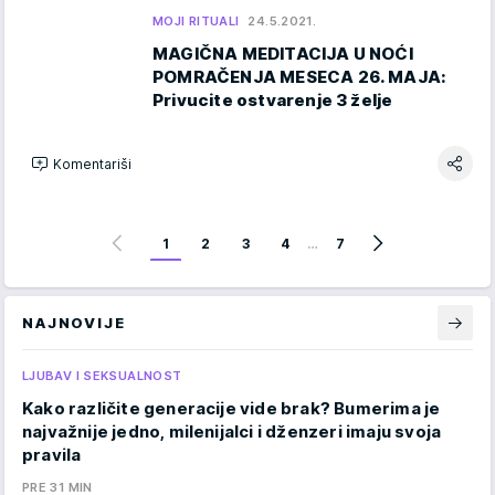
MOJI RITUALI
24.5.2021.
MAGIČNA MEDITACIJA U NOĆI
POMRAČENJA MESECA 26. MAJA:
Privucite ostvarenje 3 želje
Komentariši
1
2
3
4
…
7
NAJNOVIJE
LJUBAV I SEKSUALNOST
Kako različite generacije vide brak? Bumerima je
najvažnije jedno, milenijalci i dženzeri imaju svoja
pravila
PRE 31 MIN