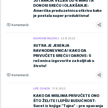
JUTARNJA VEŽBA OD 4 MINUTA
DONOSI SREĆU I OLAKŠANJE:
Amerčka preduzetnica otkriva kako
je postala super produktivna!
Komentariši
DUHOVNI RAZVOJ
22.9.2022.
SUTRA JE JESENJA
RAVNODNEVNICA! KAKO DA
PRIVUČETE SREĆU I DAROVE: 5
rečenica izgovorite za boljitak u
životu!
Komentariši
LIFE COACH
17.8.2022.
KAKO DA MISLIMA PRIVUČETE ONO
ŠTO ŽELITE I LEPŠU BUDUĆNOST:
Savet iz knjige "Tajna" - pre spavanja