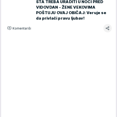
ŠTA TREBA URADITI U NOĆI PRED
VIDOVDAN - ŽENE VEKOVIMA
POŠTUJU OVAJ OBIČAJ: Veruje se
da privlači pravu ljubav!
Komentariši