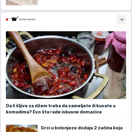
Da li šljive za džem treba da sameljete ili kuvate u
komadima? Evo šta rade iskusne domaćice
Grci u bolonjeze dodaju 2 začina koja