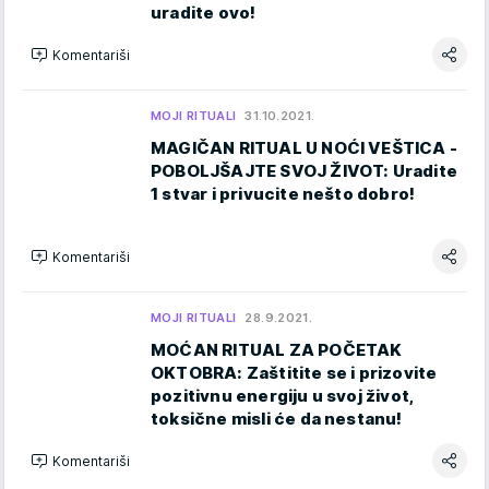
uradite ovo!
Komentariši
MOJI RITUALI
31.10.2021.
MAGIČAN RITUAL U NOĆI VEŠTICA -
POBOLJŠAJTE SVOJ ŽIVOT: Uradite
1 stvar i privucite nešto dobro!
Komentariši
MOJI RITUALI
28.9.2021.
MOĆAN RITUAL ZA POČETAK
OKTOBRA: Zaštitite se i prizovite
pozitivnu energiju u svoj život,
toksične misli će da nestanu!
Komentariši