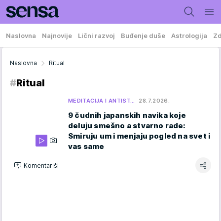
Naslovna
Najnovije
Lični razvoj
Buđenje duše
Astrologija
Zd
Naslovna
Ritual
#
Ritual
MEDITACIJA I ANTIST…
28.7.2026.
9 čudnih japanskih navika koje
deluju smešno a stvarno rade:
Smiruju um i menjaju pogled na svet i
vas same
Komentariši