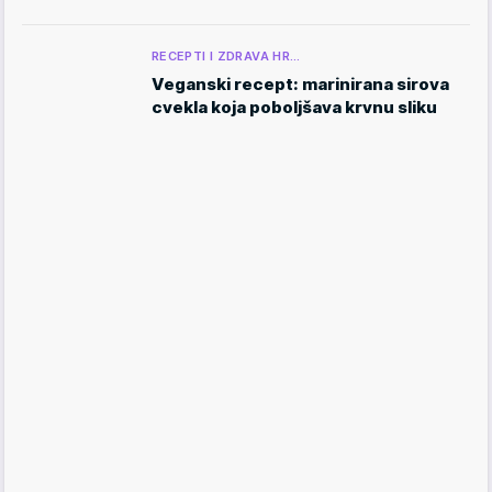
RECEPTI I ZDRAVA HR…
Veganski recept: marinirana sirova
cvekla koja poboljšava krvnu sliku