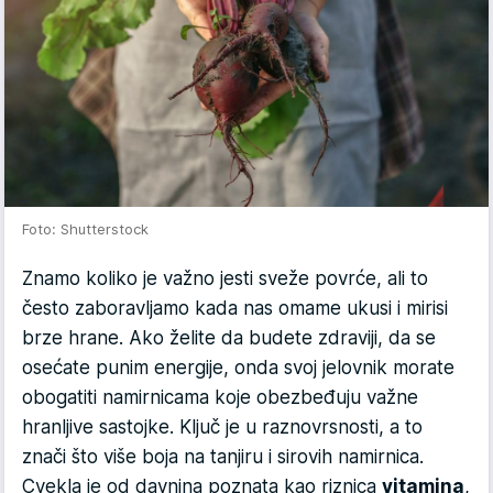
Foto: Shutterstock
Znamo koliko je važno jesti sveže povrće, ali to
često zaboravljamo kada nas omame ukusi i mirisi
brze hrane. Ako želite da budete zdraviji, da se
osećate punim energije, onda svoj jelovnik morate
obogatiti namirnicama koje obezbeđuju važne
hranljive sastojke. Ključ je u raznovrsnosti, a to
znači što više boja na tanjiru i sirovih namirnica.
Cvekla je od davnina poznata kao riznica
vitamina
,