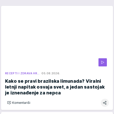
RECEPTI I ZDRAVA HR…
05.08.2026.
Kako se pravi brazilska limunada? Viralni
letnji napitak osvaja svet, a jedan sastojak
je iznenađenje za nepca
Komentariši