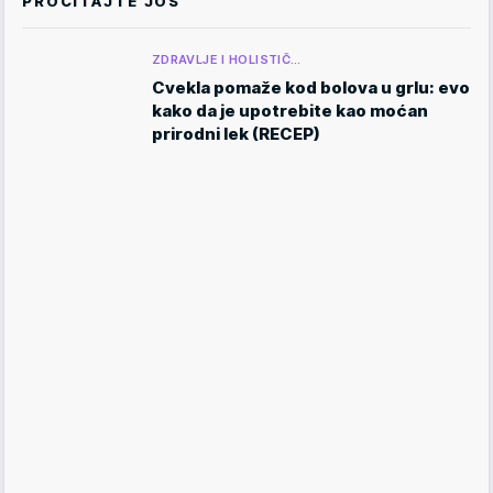
PROČITAJTE JOŠ
ZDRAVLJE I HOLISTIČ…
Cvekla pomaže kod bolova u grlu: evo
kako da je upotrebite kao moćan
prirodni lek (RECEP)