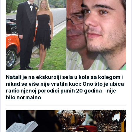
Natali je na ekskurziji sela u kola sa kolegom i
nikad se više nije vratila kući: Ono što je ubica
radio njenoj porodici punih 20 godina - nije
bilo normalno