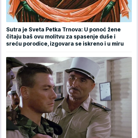
Sutra je Sveta Petka Trnova: U ponoć žene
čitaju baš ovu molitvu za spasenje duše i
sreću porodice, izgovara se iskreno i u miru