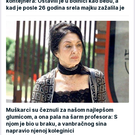
kontejnera: Ostavili je u bolnici kao bebu, a
kad je posle 26 godina srela majku zažalila je
Muškarci su čeznuli za našom najlepšom
glumicom, a ona pala na šarm profesora: S
njom je bio u braku, a vanbračnog sina
napravio njenoj koleginici