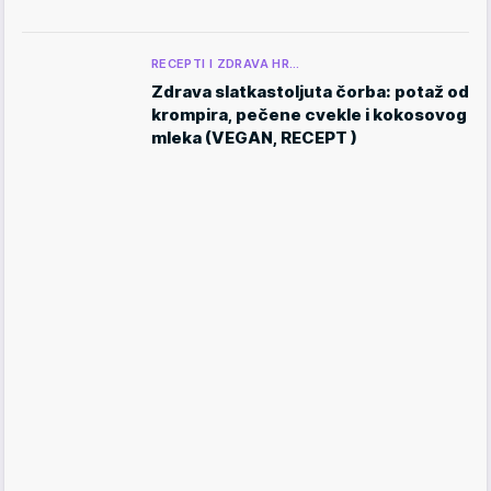
RECEPTI I ZDRAVA HR…
Zdrava slatkastoljuta čorba: potaž od
krompira, pečene cvekle i kokosovog
mleka (VEGAN, RECEPT )