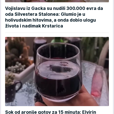
Vojislavu iz Gacka su nudili 300.000 evra da
oda Silvestera Stalonea: Glumio je u
holivudskim hitovima, a onda dobio ulogu
života i nadimak Krstarica
Sok od aronije gotov za 15 minuta: Elvirin