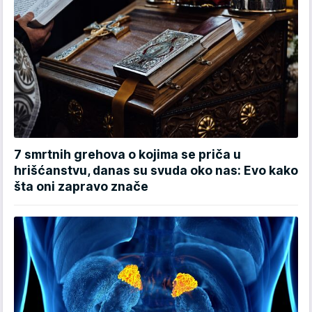
7 smrtnih grehova o kojima se priča u
hrišćanstvu, danas su svuda oko nas: Evo kako
šta oni zapravo znače