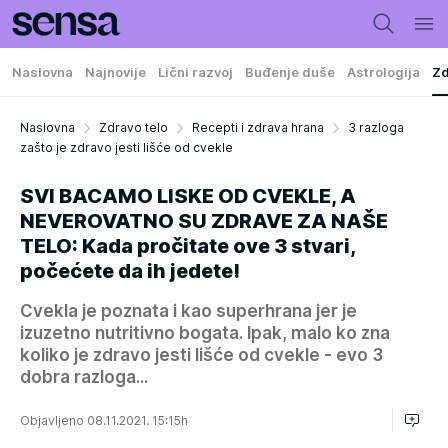
Naslovna
Najnovije
Lični razvoj
Buđenje duše
Astrologija
Zd
Naslovna
Zdravo telo
Recepti i zdrava hrana
3 razloga
zašto je zdravo jesti lišće od cvekle
SVI BACAMO LISKE OD CVEKLE, A
NEVEROVATNO SU ZDRAVE ZA NAŠE
TELO: Kada pročitate ove 3 stvari,
počećete da ih jedete!
Cvekla je poznata i kao superhrana jer je
izuzetno nutritivno bogata. Ipak, malo ko zna
koliko je zdravo jesti lišće od cvekle - evo 3
dobra razloga...
Objavljeno 08.11.2021. 15:15h