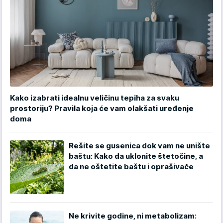
Kako izabrati idealnu veličinu tepiha za svaku
prostoriju? Pravila koja će vam olakšati uređenje
doma
Rešite se gusenica dok vam ne unište
baštu: Kako da uklonite štetočine, a
da ne oštetite baštu i oprašivače
Ne krivite godine, ni metabolizam: