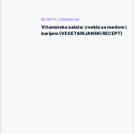
RECEPTI I ZDRAVA HR…
Vitaminska salata: cvekla sa medom i
karijem (VEGETARIJANSKI RECEPT)