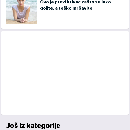
Ovo je pravi krivac zašto se lako
gojite, a teško mršavite
Još iz kategorije