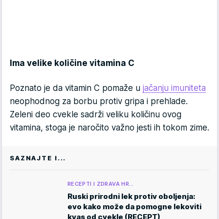
Ima velike količine vitamina C
Poznato je da vitamin C pomaže u
jačanju imuniteta
neophodnog za borbu protiv gripa i prehlade.
Zeleni deo cvekle sadrži veliku količinu ovog
vitamina, stoga je naročito važno jesti ih tokom zime.
SAZNAJTE I...
RECEPTI I ZDRAVA HR…
Ruski prirodni lek protiv oboljenja:
evo kako može da pomogne lekoviti
kvas od cvekle (RECEPT)