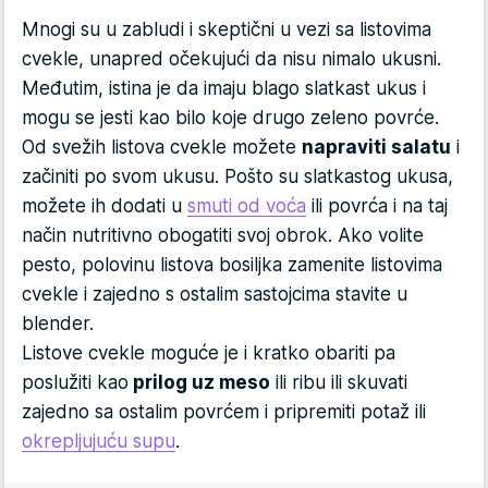
Mnogi su u zabludi i skeptični u vezi sa listovima
cvekle, unapred očekujući da nisu nimalo ukusni.
Međutim, istina je da imaju blago slatkast ukus i
mogu se jesti kao bilo koje drugo zeleno povrće.
Od svežih listova cvekle možete
napraviti salatu
i
začiniti po svom ukusu. Pošto su slatkastog ukusa,
možete ih dodati u
smuti od voća
ili povrća i na taj
način nutritivno obogatiti svoj obrok. Ako volite
pesto, polovinu listova bosiljka zamenite listovima
cvekle i zajedno s ostalim sastojcima stavite u
blender.
Listove cvekle moguće je i kratko obariti pa
poslužiti kao
prilog uz meso
ili ribu ili skuvati
zajedno sa ostalim povrćem i pripremiti potaž ili
okrepljujuću supu
.