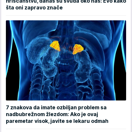
hrišćanstvu, danas su svuda oko nas: Evo kako
šta oni zapravo znače
7 znakova da imate ozbiljan problem sa
nadbubrežnom žlezdom: Ako je ovaj
paremetar visok, javite se lekaru odmah