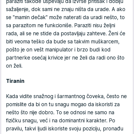
paraziti takođe uspevaju da izvrše pritisak i dobiju
sažaljenje, dok sami ne znaju ništa da urade. A ako
se "mamin dečak" može naterati da uradi nešto, to
sa parazitom ne funkcioniše. Paraziti nisu željni
rada, ali se ne stide da postavljaju zahteve. Ženi će
biti veoma teško da bude sa takvim muškarcem,
pošto je on vešt manipulator i brzo budi kod
partnerke osećaj krivice jer ne želi da radi ono što
on želi.
Tiranin
Kada vidite snažnog i šarmantnog čoveka, često ne
pomislite da bi on tu snagu mogao da iskoristi za
nešto što nije dobro. To se odnosi ne samo na
fizičku snagu, već i na dominantni karakter. Po
pravilu, takvi ljudi iskoriste svoju poziciju, pronađu