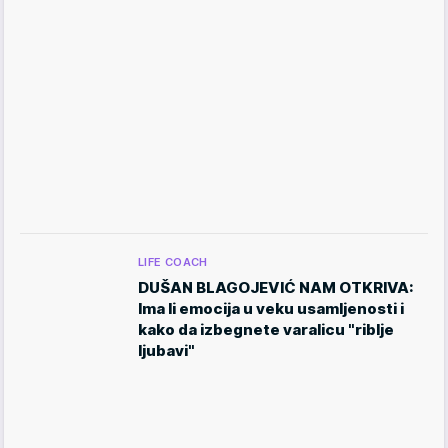
LIFE COACH
DUŠAN BLAGOJEVIĆ NAM OTKRIVA:
Ima li emocija u veku usamljenosti i
kako da izbegnete varalicu "riblje
ljubavi"