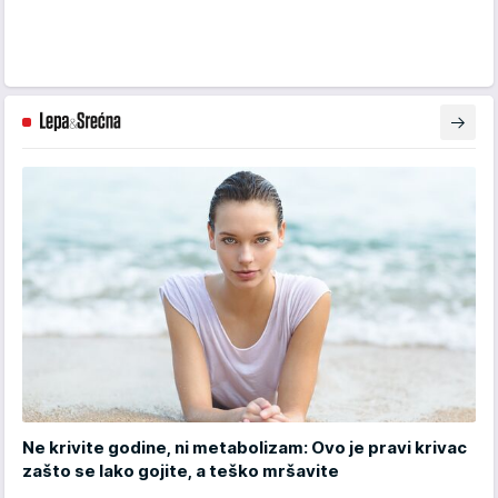
Ne krivite godine, ni metabolizam: Ovo je pravi krivac
zašto se lako gojite, a teško mršavite