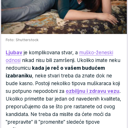
Foto: Shutterstock
Ljubav
je komplikovana stvar, a
muško-ženeski
odnosi
nikad nisu bili zamršenji. Ukoliko imate neku
nedoumicu
kada je reč o vašem budućem
izabraniku
, neke stvari treba da znate dok ne
bude kasno. Postoji nekoliko tipova muškaraca koji
su potpuno nepodobni za
ozbiljnu i zdravu vezu
.
Ukoliko primetite bar jedan od navedenih kvaliteta,
preporučujemo da se što pre rastanete od ovog
kandidata. Ne treba da mislite da ćete moći da
"prepravite" ili "promenite" sledeće tipove