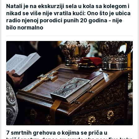
Natali je na ekskurziji sela u kola sa kolegom i
nikad se više nije vratila kući: Ono što je ubica
radio njenoj porodici punih 20 godina - nije
bilo normalno
7 smrtnih grehova o kojima se priča u