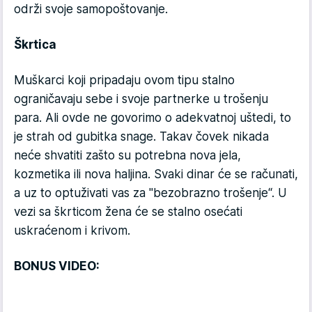
održi svoje samopoštovanje.
Škrtica
Muškarci koji pripadaju ovom tipu stalno
ograničavaju sebe i svoje partnerke u trošenju
para. Ali ovde ne govorimo o adekvatnoj uštedi, to
je strah od gubitka snage. Takav čovek nikada
neće shvatiti zašto su potrebna nova jela,
kozmetika ili nova haljina. Svaki dinar će se računati,
a uz to optuživati vas za "bezobrazno trošenje“. U
vezi sa škrticom žena će se stalno osećati
uskraćenom i krivom.
BONUS VIDEO: