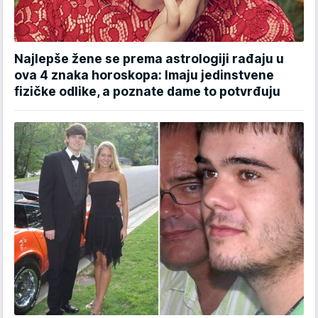
Najlepše žene se prema astrologiji rađaju u
ova 4 znaka horoskopa: Imaju jedinstvene
fizičke odlike, a poznate dame to potvrđuju