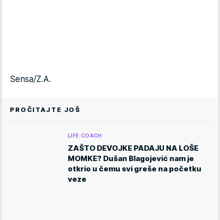
Sensa/Z.A.
PROČITAJTE JOŠ
LIFE COACH
ZAŠTO DEVOJKE PADAJU NA LOŠE
MOMKE? Dušan Blagojević nam je
otkrio u čemu svi greše na početku
veze