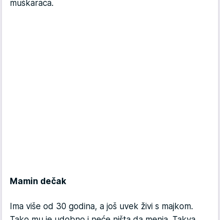
muškaraca.
Mamin dečak
Ima više od 30 godina, a još uvek živi s majkom.
Tako mu je udobno i neće ništa da menja. Takva