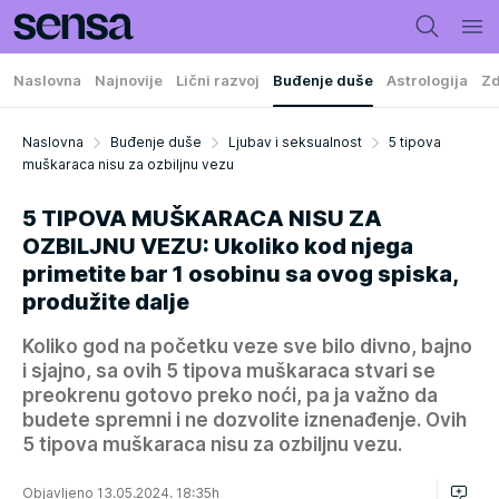
Naslovna
Najnovije
Lični razvoj
Buđenje duše
Astrologija
Zd
Naslovna
Buđenje duše
Ljubav i seksualnost
5 tipova
muškaraca nisu za ozbiljnu vezu
5 TIPOVA MUŠKARACA NISU ZA
OZBILJNU VEZU: Ukoliko kod njega
primetite bar 1 osobinu sa ovog spiska,
produžite dalje
Koliko god na početku veze sve bilo divno, bajno
i sjajno, sa ovih 5 tipova muškaraca stvari se
preokrenu gotovo preko noći, pa ja važno da
budete spremni i ne dozvolite iznenađenje. Ovih
5 tipova muškaraca nisu za ozbiljnu vezu.
Objavljeno 13.05.2024. 18:35h