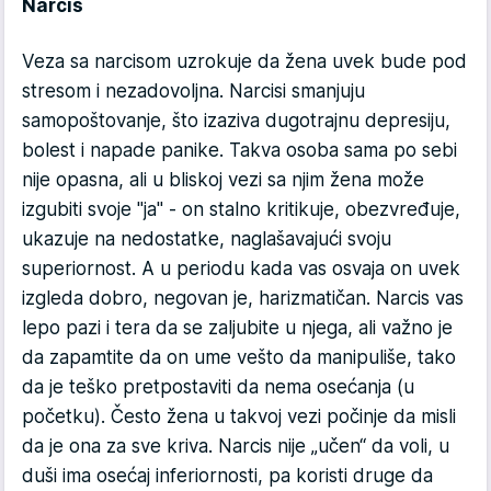
Narcis
Veza sa narcisom uzrokuje da žena uvek bude pod
stresom i nezadovoljna. Narcisi smanjuju
samopoštovanje, što izaziva dugotrajnu depresiju,
bolest i napade panike. Takva osoba sama po sebi
nije opasna, ali u bliskoj vezi sa njim žena može
izgubiti svoje "ja" - on stalno kritikuje, obezvređuje,
ukazuje na nedostatke, naglašavajući svoju
superiornost. A u periodu kada vas osvaja on uvek
izgleda dobro, negovan je, harizmatičan. Narcis vas
lepo pazi i tera da se zaljubite u njega, ali važno je
da zapamtite da on ume vešto da manipuliše, tako
da je teško pretpostaviti da nema osećanja (u
početku). Često žena u takvoj vezi počinje da misli
da je ona za sve kriva. Narcis nije „učen“ da voli, u
duši ima osećaj inferiornosti, pa koristi druge da