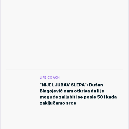
LIFE COACH
"NIJE LJUBAV SLEPA": Dušan
Blagojević nam otkriva da li je
moguće zaljubiti se posle 50 i kada
zaključamo srce