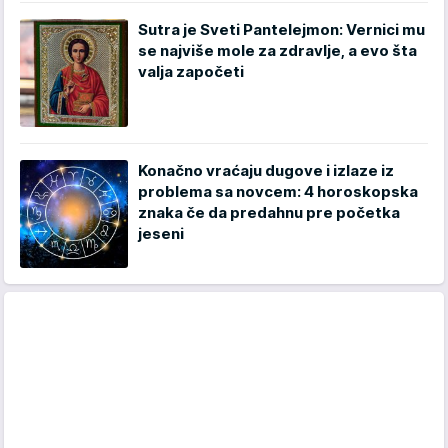
Sutra je Sveti Pantelejmon: Vernici mu
se najviše mole za zdravlje, a evo šta
valja započeti
Konačno vraćaju dugove i izlaze iz
problema sa novcem: 4 horoskopska
znaka če da predahnu pre početka
jeseni