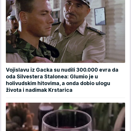
Vojislavu iz Gacka su nudili 300.000 evra da
oda Silvestera Stalonea: Glumio je u
holivudskim hitovima, a onda dobio ulogu
života i nadimak Krstarica