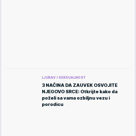
LJUBAV I SEKSUALNOST
3 NAČINA DA ZAUVEK OSVOJITE
NJEGOVO SRCE: Otkrijte kako da
poželi sa vama ozbiljnu vezu i
porodicu