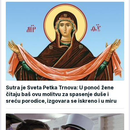
Sutra je Sveta Petka Trnova: U ponoć žene
čitaju baš ovu molitvu za spasenje duše i
sreću porodice, izgovara se iskreno i u miru