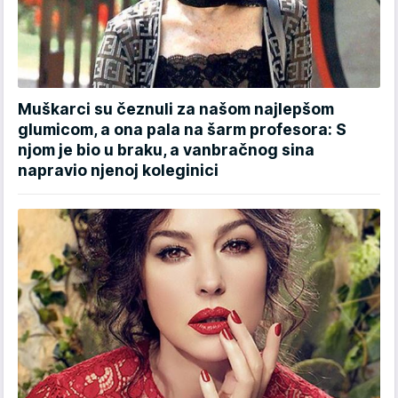
Muškarci su čeznuli za našom najlepšom
glumicom, a ona pala na šarm profesora: S
njom je bio u braku, a vanbračnog sina
napravio njenoj koleginici