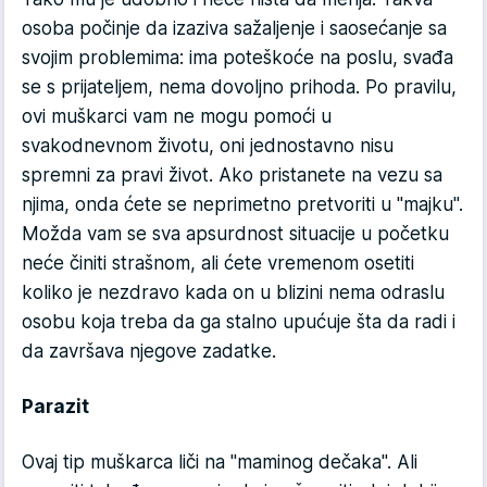
osoba počinje da izaziva sažaljenje i saosećanje sa
svojim problemima: ima poteškoće na poslu, svađa
se s prijateljem, nema dovoljno prihoda. Po pravilu,
ovi muškarci vam ne mogu pomoći u
svakodnevnom životu, oni jednostavno nisu
spremni za pravi život. Ako pristanete na vezu sa
njima, onda ćete se neprimetno pretvoriti u "majku".
Možda vam se sva apsurdnost situacije u početku
neće činiti strašnom, ali ćete vremenom osetiti
koliko je nezdravo kada on u blizini nema odraslu
osobu koja treba da ga stalno upućuje šta da radi i
da završava njegove zadatke.
Parazit
Ovaj tip muškarca liči na "maminog dečaka". Ali