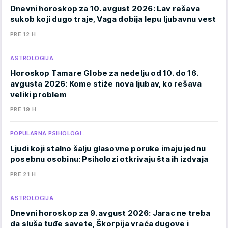
Dnevni horoskop za 10. avgust 2026: Lav rešava
sukob koji dugo traje, Vaga dobija lepu ljubavnu vest
PRE 12 H
ASTROLOGIJA
Horoskop Tamare Globe za nedelju od 10. do 16.
avgusta 2026: Kome stiže nova ljubav, ko rešava
veliki problem
PRE 19 H
POPULARNA PSIHOLOGI…
Ljudi koji stalno šalju glasovne poruke imaju jednu
posebnu osobinu: Psiholozi otkrivaju šta ih izdvaja
PRE 21 H
ASTROLOGIJA
Dnevni horoskop za 9. avgust 2026: Jarac ne treba
da sluša tuđe savete, Škorpija vraća dugove i