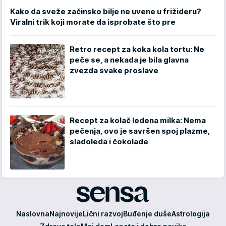
Kako da sveže začinsko bilje ne uvene u frižideru?
Viralni trik koji morate da isprobate što pre
Retro recept za koka kola tortu: Ne
peče se, a nekada je bila glavna
zvezda svake proslave
Recept za kolač ledena milka: Nema
pečenja, ovo je savršen spoj plazme,
sladoleda i čokolade
Sensa
Naslovna
Najnovije
Lični razvoj
Buđenje duše
Astrologija