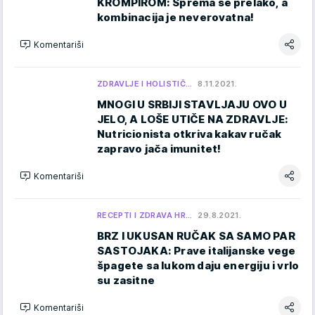
KROMPIROM: Sprema se prelako, a
kombinacija je neverovatna!
Komentariši
ZDRAVLJE I HOLISTIČ…
8.11.2021.
MNOGI U SRBIJI STAVLJAJU OVO U
JELO, A LOŠE UTIČE NA ZDRAVLJE:
Nutricionista otkriva kakav ručak
zapravo jača imunitet!
Komentariši
RECEPTI I ZDRAVA HR…
29.8.2021.
BRZ I UKUSAN RUČAK SA SAMO PAR
SASTOJAKA: Prave italijanske vege
špagete sa lukom daju energiju i vrlo
su zasitne
Komentariši