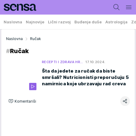
Naslovna
Najnovije
Lični razvoj
Buđenje duše
Astrologija
Zd
Naslovna
Ručak
#
Ručak
RECEPTI I ZDRAVA HR…
17.10.2024.
Šta da jedete za ručak da biste
smršali? Nutricionisti preporučuju 5
namirnica koje ubrzavaju rad creva
Komentariši