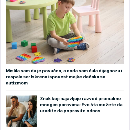
Mislila sam da je povučen, a onda sam čula dijagnozu i
raspala se: Iskrena ispovest majke dečaka sa
autizmom
Znak koji najavljuje razvod promakne
mnogim parovima: Evo šta možete da
uradite da popravite odnos