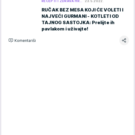
RECEPTI I ZDRAVA HR…
23.5.2022.
RUČAK BEZ MESA KOJI ĆE VOLETI I
NAJVEĆI GURMANI - KOTLETI OD
TAJNOG SASTOJKA: Prelijte ih
pavlakom i uživajte!
Komentariši