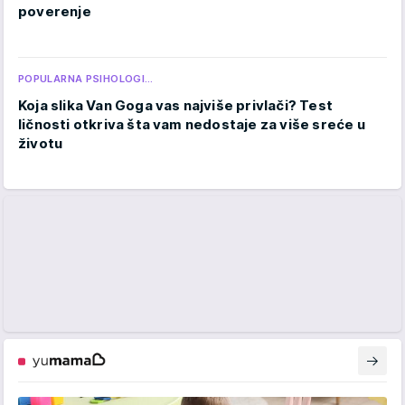
poverenje
POPULARNA PSIHOLOGI…
Koja slika Van Goga vas najviše privlači? Test
ličnosti otkriva šta vam nedostaje za više sreće u
životu