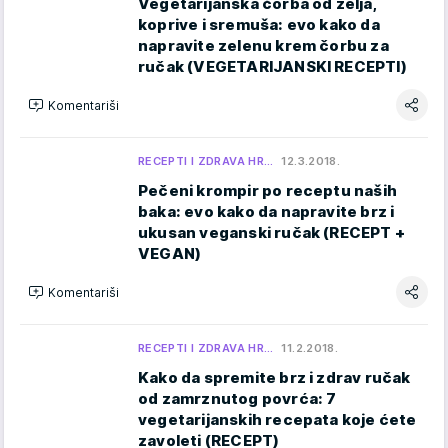
Vegetarijanska čorba od zelja,
koprive i sremuša: evo kako da
napravite zelenu krem čorbu za
ručak (VEGETARIJANSKI RECEPTI)
Komentariši
RECEPTI I ZDRAVA HR…
12.3.2018.
Pečeni krompir po receptu naših
baka: evo kako da napravite brz i
ukusan veganski ručak (RECEPT +
VEGAN)
Komentariši
RECEPTI I ZDRAVA HR…
11.2.2018.
Kako da spremite brz i zdrav ručak
od zamrznutog povrća: 7
vegetarijanskih recepata koje ćete
zavoleti (RECEPT)