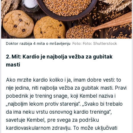
Doktor razbija 4 mita o mršavljenju
Foto: Foto: Shutterstock
2. Mit: Kardio je najbolja vežba za gubitak
masti
Ako mrzite kardio koliko i ja, imam dobre vesti: to
nije jedina, niti najbolja vežba za gubitak masti. Pravi
pobednik je trening snage, koji Kembel naziva i
„najboljim lekom protiv starenja“. „Svako bi trebalo
da ima neku vrstu osnovnog kardio treninga“,
savetuje Kembel, pre svega za podršku
kardiovaskularnom zdravlju. To može uključivati