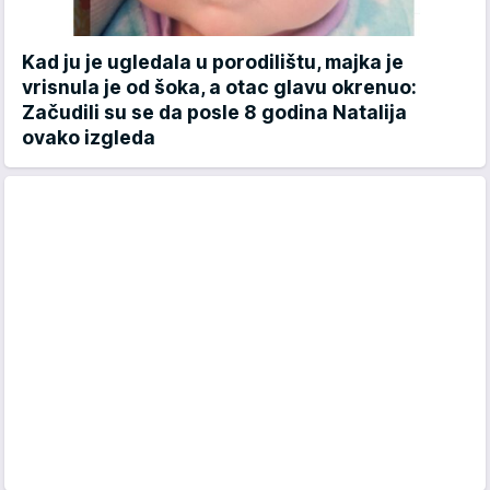
Kad ju je ugledala u porodilištu, majka je
vrisnula je od šoka, a otac glavu okrenuo:
Začudili su se da posle 8 godina Natalija
ovako izgleda