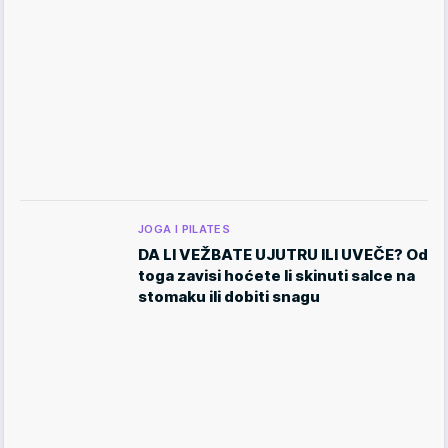
JOGA I PILATES
DA LI VEŽBATE UJUTRU ILI UVEČE? Od
toga zavisi hoćete li skinuti salce na
stomaku ili dobiti snagu