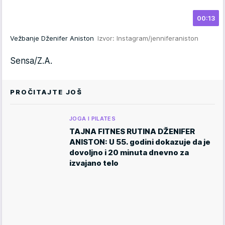
00:13
Vežbanje Dženifer Aniston
Izvor: Instagram/jenniferaniston
Sensa/Z.A.
PROČITAJTE JOŠ
JOGA I PILATES
TAJNA FITNES RUTINA DŽENIFER
ANISTON: U 55. godini dokazuje da je
dovoljno i 20 minuta dnevno za
izvajano telo