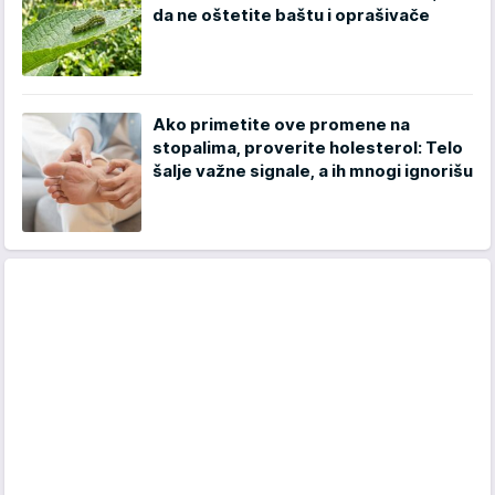
da ne oštetite baštu i oprašivače
Ako primetite ove promene na
stopalima, proverite holesterol: Telo
šalje važne signale, a ih mnogi ignorišu