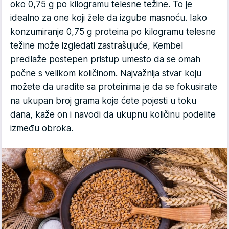
oko 0,75 g po kilogramu telesne težine. To je
idealno za one koji žele da izgube masnoću. Iako
konzumiranje 0,75 g proteina po kilogramu telesne
težine može izgledati zastrašujuće, Kembel
predlaže postepen pristup umesto da se omah
počne s velikom količinom. Najvažnija stvar koju
možete da uradite sa proteinima je da se fokusirate
na ukupan broj grama koje ćete pojesti u toku
dana, kaže on i navodi da ukupnu količinu podelite
između obroka.