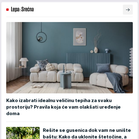
Kako izabrati idealnu veličinu tepiha za svaku
prostoriju? Pravila koja će vam olakšati uređenje
doma
Rešite se gusenica dok vam ne unište
baštu: Kako da uklonite štetočine, a