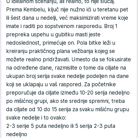
U idealnom scenariju, ali realno, to nije slučaj.
Prema Kembelu, ključ nije nužno ići u teretanu pet
ili šest dana u nedelji, već maksimizirati vreme koje
imate i raditi po sopstvenom rasporedu. Broj 1
prepreka uspehu u gubitku masti jeste
nedoslednost, primećuje on. Pola bitke leži u
kreiranju praktičnog plana vežbanja kojeg se
možete realno pridržavati. Umesto da se fokusirate
na određene dane, razmislite o tome da ciljate na
ukupan broj serija svake nedelje podeljen na dane
koji se uklapaju u vaš raspored. Za početnike
preporučuje da ciljate između 10-20 serija nedeljno
po mišićnoj grupi, ako ste srednje spremni, treba
da ciljate od 10 do 15 serija za svaku mišićnu grupu
svake nedelje i to ovako:
2-3 serije 5 puta nedeljno ili 5 serija 2-3 puta
nedeljno