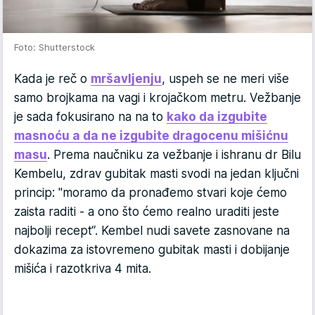
Foto: Shutterstock
Kada je reč o
mršavljenju
, uspeh se ne meri više
samo brojkama na vagi i krojačkom metru. Vežbanje
je sada fokusirano na na to
kako da izgubite
masnoću a da ne izgubite dragocenu mišićnu
masu
. Prema naučniku za vežbanje i ishranu dr Bilu
Kembelu, zdrav gubitak masti svodi na jedan ključni
princip: "moramo da pronađemo stvari koje ćemo
zaista raditi - a ono što ćemo realno uraditi jeste
najbolji recept“. Kembel nudi savete zasnovane na
dokazima za istovremeno gubitak masti i dobijanje
mišića i razotkriva 4 mita.