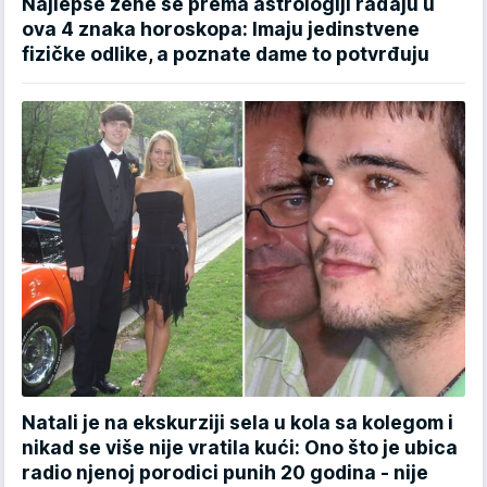
Najlepše žene se prema astrologiji rađaju u
ova 4 znaka horoskopa: Imaju jedinstvene
fizičke odlike, a poznate dame to potvrđuju
Natali je na ekskurziji sela u kola sa kolegom i
nikad se više nije vratila kući: Ono što je ubica
radio njenoj porodici punih 20 godina - nije