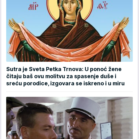
Sutra je Sveta Petka Trnova: U ponoć žene
čitaju baš ovu molitvu za spasenje duše i
sreću porodice, izgovara se iskreno i u miru