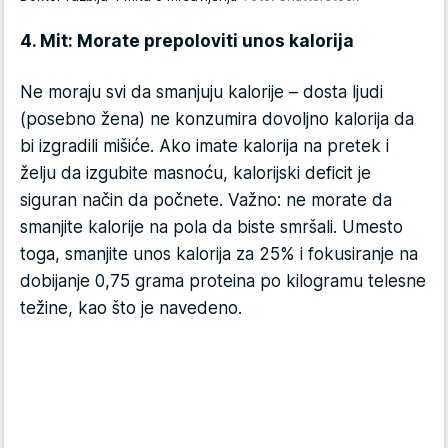
4. Mit: Morate prepoloviti unos kalorija
Ne moraju svi da smanjuju kalorije – dosta ljudi
(posebno žena) ne konzumira dovoljno kalorija da
bi izgradili mišiće. Ako imate kalorija na pretek i
želju da izgubite masnoću, kalorijski deficit je
siguran način da počnete. Važno: ne morate da
smanjite kalorije na pola da biste smršali. Umesto
toga, smanjite unos kalorija za 25% i fokusiranje na
dobijanje 0,75 grama proteina po kilogramu telesne
težine, kao što je navedeno.