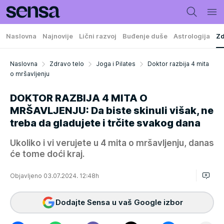
Naslovna
Najnovije
Lični razvoj
Buđenje duše
Astrologija
Zd
Naslovna
Zdravo telo
Joga i Pilates
Doktor razbija 4 mita
o mršavljenju
DOKTOR RAZBIJA 4 MITA O
MRŠAVLJENJU: Da biste skinuli višak, ne
treba da gladujete i trčite svakog dana
Ukoliko i vi verujete u 4 mita o mršavljenju, danas
će tome doći kraj.
Objavljeno 03.07.2024. 12:48h
Dodajte Sensa u vaš Google izbor