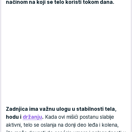
načinom na koji se telo koristi tokom dana.
Zadnjica ima važnu ulogu u stabilnosti tela,
hodu i
držanju
.
Kada ovi mišići postanu slabije
aktivni, telo se oslanja na donji deo leđa i kolena,