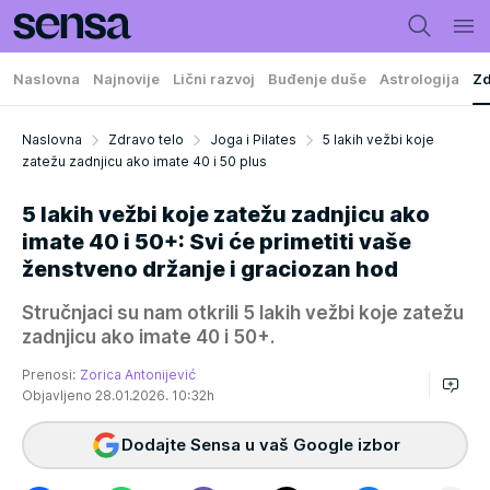
Naslovna
Najnovije
Lični razvoj
Buđenje duše
Astrologija
Zd
Naslovna
Zdravo telo
Joga i Pilates
5 lakih vežbi koje
zatežu zadnjicu ako imate 40 i 50 plus
5 lakih vežbi koje zatežu zadnjicu ako
imate 40 i 50+: Svi će primetiti vaše
ženstveno držanje i graciozan hod
Stručnjaci su nam otkrili 5 lakih vežbi koje zatežu
zadnjicu ako imate 40 i 50+.
Prenosi:
Zorica Antonijević
Objavljeno 28.01.2026. 10:32h
Dodajte Sensa u vaš Google izbor