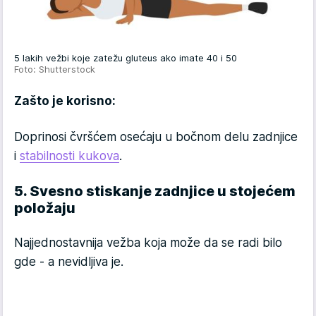
5 lakih vežbi koje zatežu gluteus ako imate 40 i 50
Foto: Shutterstock
Zašto je korisno:
Doprinosi čvršćem osećaju u bočnom delu zadnjice
i
stabilnosti kukova
.
5. Svesno stiskanje zadnjice u stojećem
položaju
Najjednostavnija vežba koja može da se radi bilo
gde - a nevidljiva je.