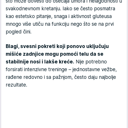
što može dovesti do osećaja umora i nelagodnosti u
svakodnevnom kretanju. Iako se često posmatra
kao estetsko pitanje, snaga i aktivnost gluteusa
mnogo više utiču na funkciju nego što se na prvi
pogled čini.
Blagi, svesni pokreti koji ponovo uključuju
mišiće zadnjice mogu pomoći telu da se
stabilnije nosi i lakše kreće.
Nije potrebno
forsirati intenzivne treninge – jednostavne vežbe,
rađene redovno i sa pažnjom, često daju najbolje
rezultate.