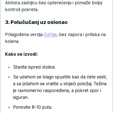
Aktivira zadnjicu bez opterećenja i pomaže boljoj
kontroli pokreta.
3. Polučučanj uz oslonac
Prilagođena verzija
čučnja
, bez napora i pritiska na
kolena.
Kako se izvodi:
Stanite ispred stolice.
Sa udahom se blago spustite kao da ćete sesti,
a sa izdahom se vratite u stojeći položaj. Težina
je ravnomerno raspoređena, a pokret spor i
siguran.
Ponovite 8–10 puta.