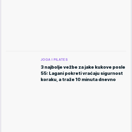
JOGA I PILATES
3 najbolje vežbe za jake kukove posle
55: Lagani pokreti vraćaju sigurnost
koraku, a traže 10 minuta dnevno