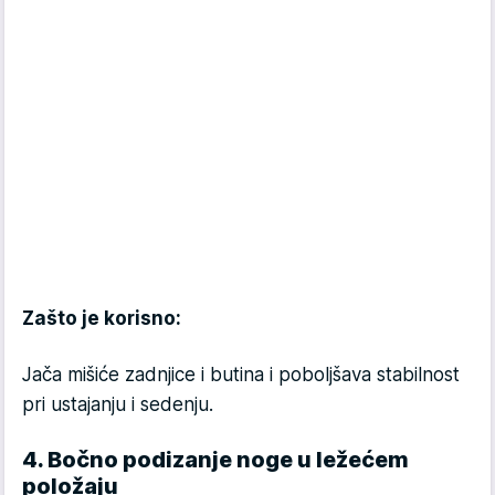
Zašto je korisno:
Jača mišiće zadnjice i butina i poboljšava stabilnost
pri ustajanju i sedenju.
4. Bočno podizanje noge u ležećem
položaju