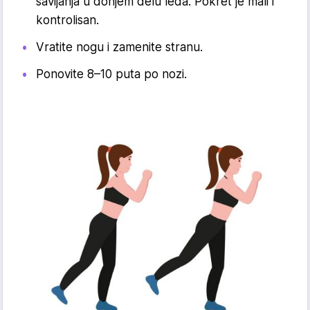
savijanja u donjem delu leđa. Pokret je mali i
kontrolisan.
Vratite nogu i zamenite stranu.
Ponovite 8–10 puta po nozi.