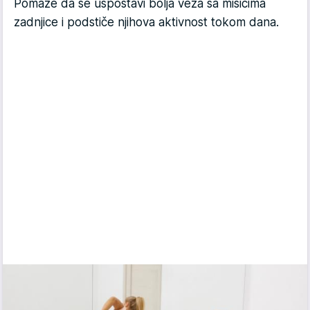
Pomaže da se uspostavi bolja veza sa mišićima
zadnjice i podstiče njihova aktivnost tokom dana.