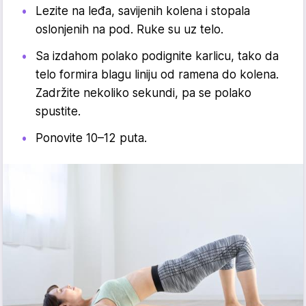
Lezite na leđa, savijenih kolena i stopala
oslonjenih na pod. Ruke su uz telo.
Sa izdahom polako podignite karlicu, tako da
telo formira blagu liniju od ramena do kolena.
Zadržite nekoliko sekundi, pa se polako
spustite.
Ponovite 10–12 puta.