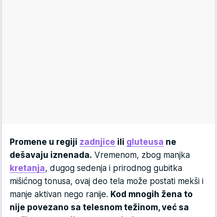
Promene u regiji
zadnjice
ili
gluteusa
ne
dešavaju iznenada.
Vremenom, zbog manjka
kretanja
, dugog sedenja i prirodnog gubitka
mišićnog tonusa, ovaj deo tela može postati mekši i
manje aktivan nego ranije.
Kod mnogih žena to
nije povezano sa telesnom težinom, već sa