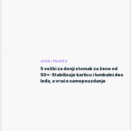
JOGA I PILATES
5 vežbi za donji stomak za žene od
50+: Stabilizuje karlicu i lumbalni deo
leđa, a vraća samopouzdanje