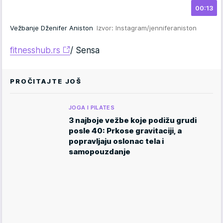
00:13
Vežbanje Dženifer Aniston
Izvor: Instagram/jenniferaniston
fitnesshub.rs
/ Sensa
PROČITAJTE JOŠ
JOGA I PILATES
3 najboje vežbe koje podižu grudi
posle 40: Prkose gravitaciji, a
popravljaju oslonac tela i
samopouzdanje