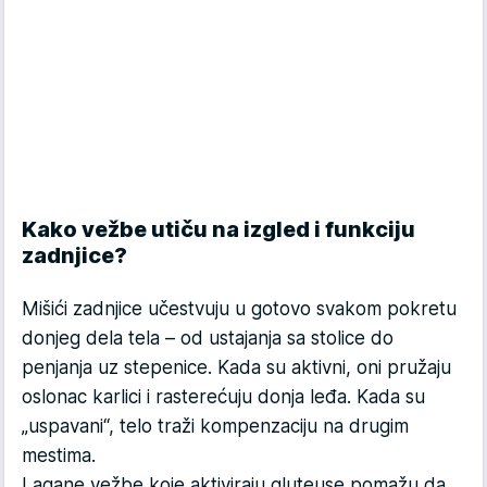
Kako vežbe utiču na izgled i funkciju
zadnjice?
Mišići zadnjice učestvuju u gotovo svakom pokretu
donjeg dela tela – od ustajanja sa stolice do
penjanja uz stepenice. Kada su aktivni, oni pružaju
oslonac karlici i rasterećuju donja leđa. Kada su
„uspavani“, telo traži kompenzaciju na drugim
mestima.
Lagane vežbe koje aktiviraju gluteuse pomažu da