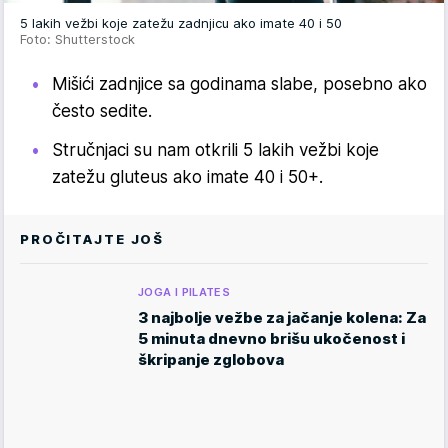
5 lakih vežbi koje zatežu zadnjicu ako imate 40 i 50
Foto: Shutterstock
Mišići zadnjice sa godinama slabe, posebno ako
često sedite.
Stručnjaci su nam otkrili 5 lakih vežbi koje
zatežu gluteus ako imate 40 i 50+.
PROČITAJTE JOŠ
JOGA I PILATES
3 najbolje vežbe za jačanje kolena: Za
5 minuta dnevno brišu ukočenost i
škripanje zglobova