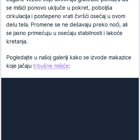
se mišići ponovo uključe u pokret, poboljša
cirkulacija i postepeno vrati čvršći osećaj u ovom
delu tela. Promene se ne dešavaju preko noći, ali
se jasno primećuju u osećaju stabilnosti i lakoće
kretanja.
Pogledajte u našoj galeriji kako se izvode makazice
koje jačaju
trbušne mišiće
: