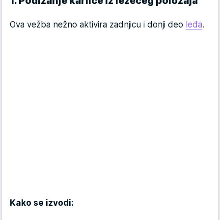
1. Podizanje karlice iz ležećeg položaja
Ova vežba nežno aktivira zadnjicu i donji deo
leđa
.
Kako se izvodi: