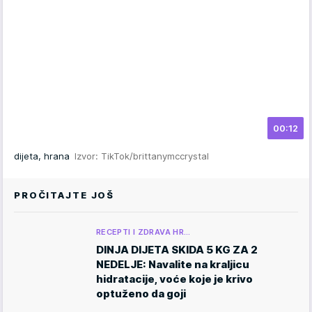
00:12
dijeta, hrana
Izvor: TikTok/brittanymccrystal
PROČITAJTE JOŠ
RECEPTI I ZDRAVA HR…
DINJA DIJETA SKIDA 5 KG ZA 2
NEDELJE: Navalite na kraljicu
hidratacije, voće koje je krivo
optuženo da goji