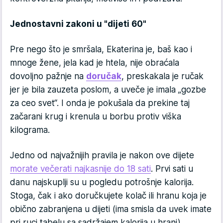
Jednostavni zakoni u "dijeti 60"
Pre nego što je smršala, Ekaterina je, baš kao i
mnoge žene, jela kad je htela, nije obraćala
dovoljno pažnje na
doručak
, preskakala je ručak
jer je bila zauzeta poslom, a uveče je imala „gozbe
za ceo svet“. I onda je pokušala da prekine taj
začarani krug i krenula u borbu protiv viška
kilograma.
Jedno od najvažnijih pravila je nakon ove dijete
morate večerati najkasnije do 18 sati
. Prvi sati u
danu najskuplji su u pogledu potrošnje kalorija.
Stoga, čak i ako doručkujete kolač ili hranu koja je
obično zabranjena u dijeti (ima smisla da uvek imate
pri ruci tabelu sa sadržajem kalorija u hrani),