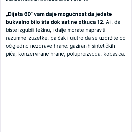
„Dijeta 60“ vam daje mogućnost da jedete
bukvalno bilo šta dok sat ne otkuca 12
. Ali, da
biste izgubili težinu, i dalje morate napraviti
razumne izuzetke, pa čak i ujutro da se uzdržite od
očigledno nezdrave hrane: gaziranih sintetičkih
pića, konzervirane hrane, poluproizvoda, kobasica.