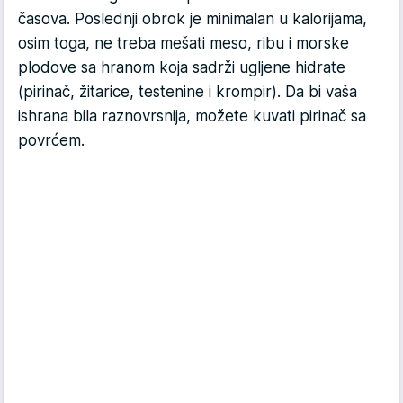
časova. Poslednji obrok je minimalan u kalorijama,
osim toga, ne treba mešati meso, ribu i morske
plodove sa hranom koja sadrži ugljene hidrate
(pirinač, žitarice, testenine i krompir). Da bi vaša
ishrana bila raznovrsnija, možete kuvati pirinač sa
povrćem.