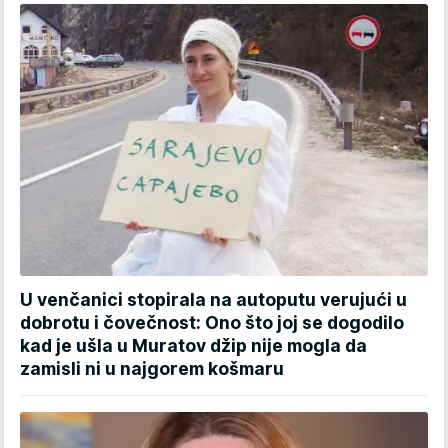
U venčanici stopirala na autoputu verujući u
dobrotu i čovečnost: Ono što joj se dogodilo
kad je ušla u Muratov džip nije mogla da
zamisli ni u najgorem košmaru