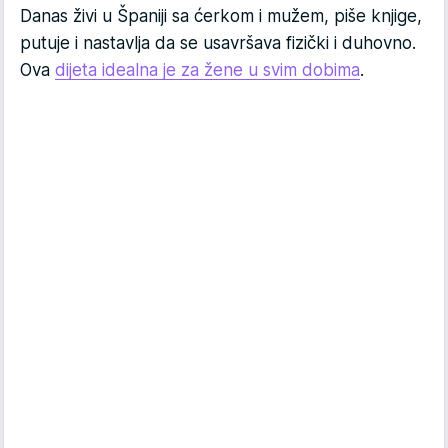
Danas živi u Španiji sa ćerkom i mužem, piše knjige,
putuje i nastavlja da se usavršava fizički i duhovno.
Ova
dijeta idealna je za žene u svim dobima
.