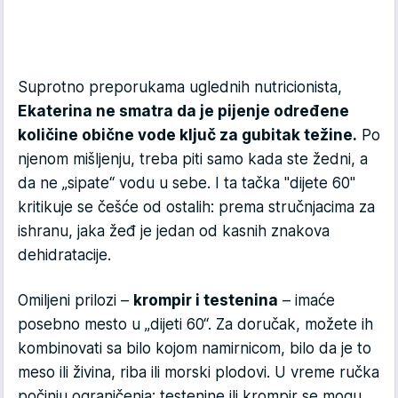
Suprotno preporukama uglednih nutricionista,
Ekaterina ne smatra da je pijenje određene
količine obične vode ključ za gubitak težine.
Po
njenom mišljenju, treba piti samo kada ste žedni, a
da ne „sipate“ vodu u sebe. I ta tačka "dijete 60"
kritikuje se češće od ostalih: prema stručnjacima za
ishranu, jaka žeđ je jedan od kasnih znakova
dehidratacije.
Omiljeni prilozi –
krompir i testenina
– imaće
posebno mesto u „dijeti 60“. Za doručak, možete ih
kombinovati sa bilo kojom namirnicom, bilo da je to
meso ili živina, riba ili morski plodovi. U vreme ručka
počinju ograničenja: testenine ili krompir se mogu