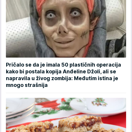
Pričalo se da je imala 50 plastičnih operacija
kako bi postala kopija Anđeline Džoli, ali se
napravila u živog zombija: Međutim istina je
mnogo strašnija