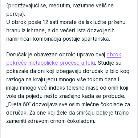
(pridržavajući se, međutim, razumne veličine
porcija).
U obrok posle 12 sati morate da isključite prženu
hranu iz ishrane, a do večeri lista dozvoljenih
namirnica i kombinacija postaje spartanska.
Doručak je obavezan obrok: upravo ovaj
obrok
pokreće metaboličke procese u telu
. Studije su
pokazale da oni koji izbegavaju doručak iz bilo kog
razloga na kraju jedu mnogo više tokom dana i
imaju mnogo veći indeks telesne mase od onih koji
vole da pojedu nešto značajno kada se probude.
„Dijeta 60“ dozvoljava sve osim mlečne čokolade za
doručak. Za one koji žele da smršaju bolje je trajno
zameniti zdravom crnom čokoladom.