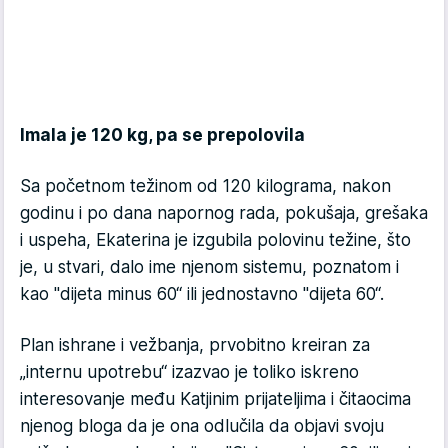
Imala je 120 kg, pa se prepolovila
Sa početnom težinom od 120 kilograma, nakon
godinu i po dana napornog rada, pokušaja, grešaka
i uspeha, Ekaterina je izgubila polovinu težine, što
je, u stvari, dalo ime njenom sistemu, poznatom i
kao "dijeta minus 60“ ili jednostavno "dijeta 60“.
Plan ishrane i vežbanja, prvobitno kreiran za
„internu upotrebu“ izazvao je toliko iskreno
interesovanje među Katjinim prijateljima i čitaocima
njenog bloga da je ona odlučila da objavi svoju