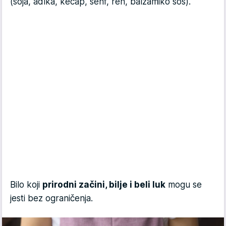
(soja, ađika, kečap, senf, ren, balzamiko sos).
Bilo koji
prirodni začini, bilje i beli luk
mogu se
jesti bez ograničenja.