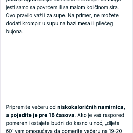
jesti samo sa povrćem ili sa malom količinom sira.
Ovo pravilo važi i za supe. Na primer, ne možete
dodati krompir u supu na bazi mesa ili pilećeg
bujona.
Pripremite večeru od
niskokaloričnih namirnica,
a pojedite je pre 18 časova
. Ako je vaš raspored
pomeren i ostajete budni do kasno u noć, „dijeta
60“ vam omogućava da pomerite večeru na 19-20