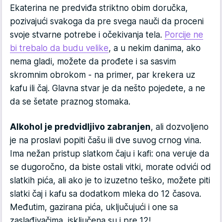
Ekaterina ne predviđa striktno obim doručka,
pozivajući svakoga da pre svega nauči da proceni
svoje stvarne potrebe i očekivanja tela.
Porcije ne
bi trebalo da budu velike
, a u nekim danima, ako
nema gladi, možete da prođete i sa sasvim
skromnim obrokom - na primer, par krekera uz
kafu ili čaj. Glavna stvar je da nešto pojedete, a ne
da se šetate praznog stomaka.
Alkohol je predvidljivo zabranjen
, ali dozvoljeno
je na proslavi popiti čašu ili dve suvog crnog vina.
Ima nežan pristup slatkom čaju i kafi: ona veruje da
se dugoročno, da biste ostali vitki, morate odvići od
slatkih pića, ali ako je to izuzetno teško, možete piti
slatki čaj i kafu sa dodatkom mleka do 12 časova.
Međutim, gazirana pića, uključujući i one sa
zaslađivačima, isključena su i pre 12!