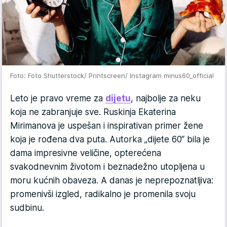
Foto: Foto Shutterstock/ Printscreen/ Instagram minus60_official
Leto je pravo vreme za
dijetu
, najbolje za neku
koja ne zabranjuje sve. Ruskinja Ekaterina
Mirimanova je uspešan i inspirativan primer žene
koja je rođena dva puta. Autorka „dijete 60“ bila je
dama impresivne veličine, opterećena
svakodnevnim životom i beznadežno utopljena u
moru kućnih obaveza. A danas je neprepoznatljiva:
promenivši izgled, radikalno je promenila svoju
sudbinu.