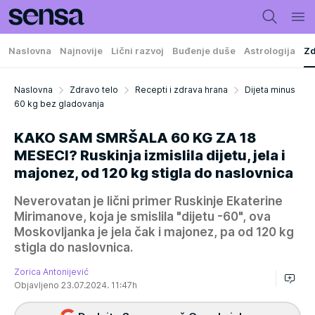
Naslovna
Najnovije
Lični razvoj
Buđenje duše
Astrologija
Zd
Naslovna
Zdravo telo
Recepti i zdrava hrana
Dijeta minus
60 kg bez gladovanja
KAKO SAM SMRŠALA 60 KG ZA 18
MESECI? Ruskinja izmislila dijetu, jela i
majonez, od 120 kg stigla do naslovnica
Neverovatan je lični primer Ruskinje Ekaterine
Mirimanove, koja je smislila "dijetu -60", ova
Moskovljanka je jela čak i majonez, pa od 120 kg
stigla do naslovnica.
Zorica Antonijević
Objavljeno 23.07.2024. 11:47h