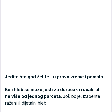
Jedite šta god želite - u pravo vreme i pomalo
Beli hleb se može jesti za doručak i ručak, ali
ne više od jednog parčeta
. Još bolje, izaberite
ražani ili dijetalni hleb.