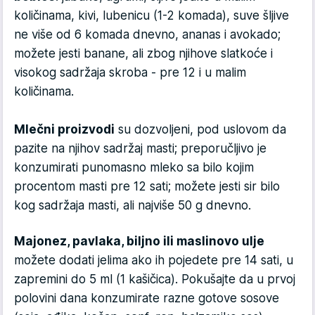
količinama, kivi, lubenicu (1-2 komada), suve šljive
ne više od 6 komada dnevno, ananas i avokado;
možete jesti banane, ali zbog njihove slatkoće i
visokog sadržaja skroba - pre 12 i u malim
količinama.
Mlečni proizvodi
su dozvoljeni, pod uslovom da
pazite na njihov sadržaj masti; preporučljivo je
konzumirati punomasno mleko sa bilo kojim
procentom masti pre 12 sati; možete jesti sir bilo
kog sadržaja masti, ali najviše 50 g dnevno.
Majonez, pavlaka, biljno ili maslinovo ulje
možete dodati jelima ako ih pojedete pre 14 sati, u
zapremini do 5 ml (1 kašičica). Pokušajte da u prvoj
polovini dana konzumirate razne gotove sosove