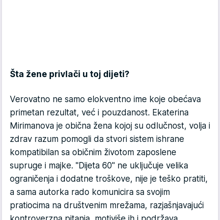
Šta žene privlači u toj dijeti?
Verovatno ne samo elokventno ime koje obećava
primetan rezultat, već i pouzdanost. Ekaterina
Mirimanova je obična žena kojoj su odlučnost, volja i
zdrav razum pomogli da stvori sistem ishrane
kompatibilan sa običnim životom zaposlene
supruge i majke. "Dijeta 60" ne uključuje velika
ograničenja i dodatne troškove, nije je teško pratiti,
a sama autorka rado komunicira sa svojim
pratiocima na društvenim mrežama, razjašnjavajući
kontroverzna pitanja, motiviše ih i podržava.