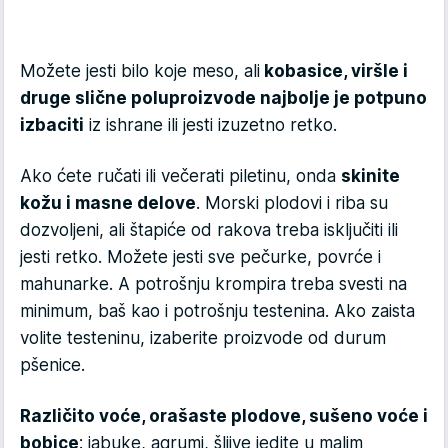
Možete jesti bilo koje meso, ali
kobasice, viršle i
druge slične poluproizvode najbolje je potpuno
izbaciti
iz ishrane ili jesti izuzetno retko.
Ako ćete ručati ili večerati piletinu, onda
skinite
kožu i masne delove
. Morski plodovi i riba su
dozvoljeni, ali štapiće od rakova treba isključiti ili
jesti retko. Možete jesti sve pečurke, povrće i
mahunarke. A potrošnju krompira treba svesti na
minimum, baš kao i potrošnju testenina. Ako zaista
volite testeninu, izaberite proizvode od durum
pšenice.
Različito voće, orašaste plodove, sušeno voće i
bobice
: jabuke, agrumi, šljive jedite u malim