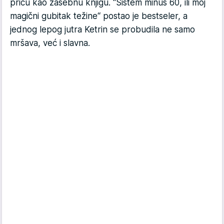
priču kao zasebnu knjigu. "Sistem minus 60, ili moj
magični gubitak težine“ postao je bestseler, a
jednog lepog jutra Ketrin se probudila ne samo
mršava, već i slavna.