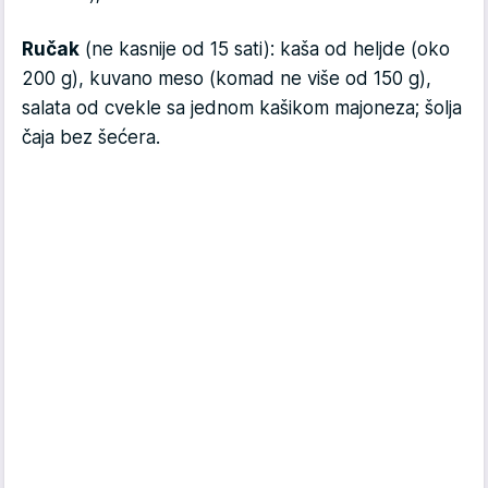
Ručak
(ne kasnije od 15 sati): kaša od heljde (oko
200 g), kuvano meso (komad ne više od 150 g),
salata od cvekle sa jednom kašikom majoneza; šolja
čaja bez šećera.