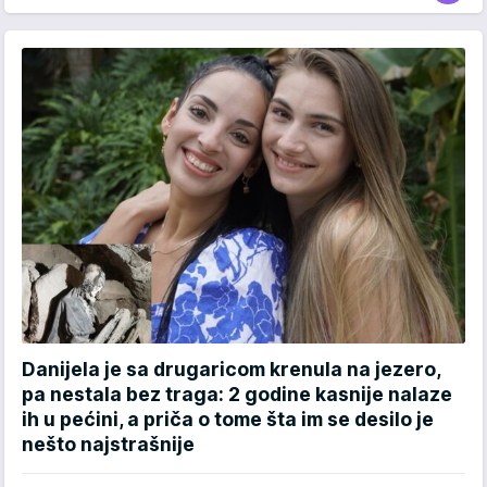
Danijela je sa drugaricom krenula na jezero,
pa nestala bez traga: 2 godine kasnije nalaze
ih u pećini, a priča o tome šta im se desilo je
nešto najstrašnije