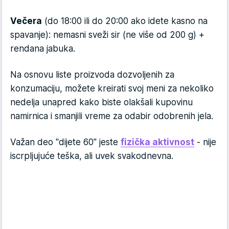
Večera
(do 18:00 ili do 20:00 ako idete kasno na
spavanje): nemasni sveži sir (ne više od 200 g) +
rendana jabuka.
Na osnovu liste proizvoda dozvoljenih za
konzumaciju, možete kreirati svoj meni za nekoliko
nedelja unapred kako biste olakšali kupovinu
namirnica i smanjili vreme za odabir odobrenih jela.
Važan deo "dijete 60" jeste
fizička aktivnost
- nije
iscrpljujuće teška, ali uvek svakodnevna.