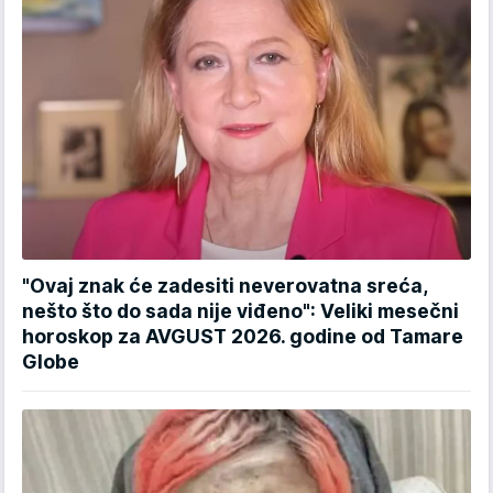
"Ovaj znak će zadesiti neverovatna sreća,
nešto što do sada nije viđeno": Veliki mesečni
horoskop za AVGUST 2026. godine od Tamare
Globe